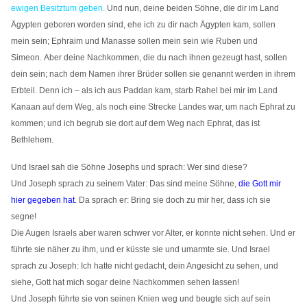
ewigen Besitztum geben.
Und nun, deine beiden Söhne, die dir im Land
Ägypten geboren worden sind, ehe ich zu dir nach Ägypten kam, sollen
mein sein; Ephraim und Manasse sollen mein sein wie Ruben und
Simeon. Aber deine Nachkommen, die du nach ihnen gezeugt hast, sollen
dein sein; nach dem Namen ihrer Brüder sollen sie genannt werden in ihrem
Erbteil. Denn ich – als ich aus Paddan kam, starb Rahel bei mir im Land
Kanaan auf dem Weg, als noch eine Strecke Landes war, um nach Ephrat zu
kommen; und ich begrub sie dort auf dem Weg nach Ephrat, das ist
Bethlehem.
Und Israel sah die Söhne Josephs und sprach: Wer sind diese?
Und Joseph sprach zu seinem Vater: Das sind meine Söhne,
die Gott mir
hier gegeben hat
. Da sprach er: Bring sie doch zu mir her, dass ich sie
segne!
Die Augen Israels aber waren schwer vor Alter, er konnte nicht sehen. Und er
führte sie näher zu ihm, und er küsste sie und umarmte sie. Und Israel
sprach zu Joseph: Ich hatte nicht gedacht, dein Angesicht zu sehen, und
siehe, Gott hat mich sogar deine Nachkommen sehen lassen!
Und Joseph führte sie von seinen Knien weg und beugte sich auf sein