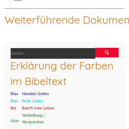
Weiterführende Dokumen
Erklärung der Farben
im Bibeltext
Blau
Handeln Gottes
Blau
Rede Gottes
Rot
Betrift mein Leben
Verheißung /
Grün
Versprechen