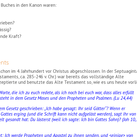
s Buches in den Kanon waren:
rieben?
ässig?
rnde Kraft?
ents
hon im 4. Jahrhundert vor Christus abgeschlossen. In der Septuagint
taments, ca. 285-246 v. Chr.) war bereits das vollständige Alte
eptierte und benutzte das Alte Testament so, wie es uns heute vorli
rte, die ich zu euch redete, als ich noch bei euch war, dass alles erfüllt
steht in dem Gesetz Moses und den Propheten und Psalmen. (Lu 24,44)
rem Gesetz geschrieben: „Ich habe gesagt: Ihr seid Götter“? Wenn er
Gottes erging (und die Schrift kann nicht aufgelöst werden), sagt ihr von
lt gesandt hat: Du lästerst (weil ich sagte: Ich bin Gottes Sohn)? (Joh 10
t: Ich werde Propheten und Apostel zu ihnen senden, und <einige> von