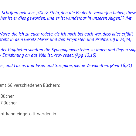
n Schriften gelesen: „<Der> Stein, den die Bauleute verworfen haben, diese
er ist er dies geworden, und er ist wunderbar in unseren Augen.“? (Mt
rte, die ich zu euch redete, als ich noch bei euch war, dass alles erfüllt
steht in dem Gesetz Moses und den Propheten und Psalmen. (Lu 24,44)
 der Propheten sandten die Synagogenvorsteher zu ihnen und ließen sag
 Ermahnung an das Volk ist, <so> redet. (Apg 13,15)
er, und Luzius und Jason und Sosipater, meine Verwandten. (Röm 16,21)
samt 66 verschiedenen Büchern:
 Bücher
7 Bücher
t kann eingeteilt werden in: