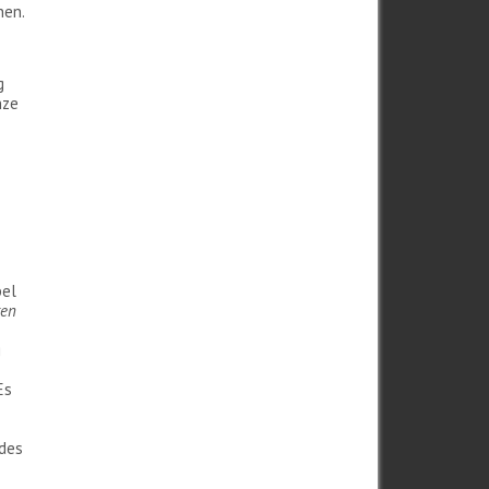
hen.
g
nze
bel
ren
g
Es
 des