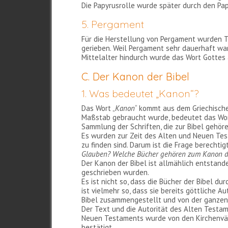
Die Papyrusrolle wurde später durch den Pap
5. Pergament
Für die Herstellung von Pergament wurden T
gerieben. Weil Pergament sehr dauerhaft war
Mittelalter hindurch wurde das Wort Gottes
C. Der Kanon der Bibel
1. Was bedeutet „Kanon“?
Das Wort „
Kanon
“ kommt aus dem Griechische
Maßstab gebraucht wurde, bedeutet das Wor
Sammlung der Schriften, die zur Bibel gehö
Es wurden zur Zeit des Alten und Neuen Test
zu finden sind. Darum ist die Frage berechtigt
Glauben? Welche Bücher gehören zum Kanon d
Der Kanon der Bibel ist allmählich entstand
geschrieben wurden.
Es ist nicht so, dass die Bücher der Bibel du
ist vielmehr so, dass sie bereits göttliche A
Bibel zusammengestellt und von der ganzen
Der Text und die Autorität des Alten Testame
Neuen Testaments wurde von den Kirchenväter
bestätigt.