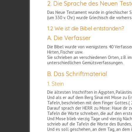
2. Die Sprache des Neuen Tes
Das Neue Testament wurde in griechischer 
(um 330 v. Chr.) wurde Griechisch die vorhe
1.2 Wie ist die Bibel entstanden?
A. Die Verfasser
Die Bibel wurde von wenigstens 40 Verfasser
Hirten, Fischer usw.
Sie schrieben an verschiedenen Orten, z.B. im
unterschiedlichen Gemütsverfassungen.
B. Das Schriftmaterial
1. Stein
Die ältesten Inschriften in Ägypten, Palästi
Und als er auf dem Berg Sinai mit Mose zu E
Tafeln, beschrieben mit dem Finger Gottes.( 
Darauf sprach der HERR zu Mose: Haue dir zw
Tafeln die Worte schreiben, die auf den erst
Und Mose blieb vierzig Tage und vierzig Näch
schrieb auf die Tafeln die Worte des Bundes, 
Und es soll geschehen, an dem Tag, an dem ih