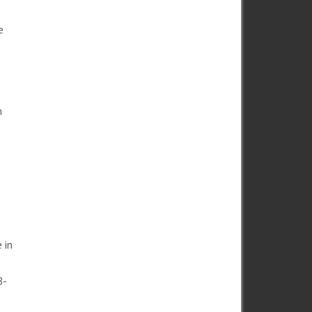
e
h
 in
8-