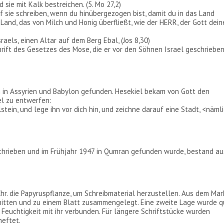
d sie mit Kalk bestreichen. (5. Mo 27,2)
f sie schreiben, wenn du hinübergezogen bist, damit du in das Land
n Land, das von Milch und Honig überfließt, wie der HERR, der Gott dein
els, einen Altar auf dem Berg Ebal, (Jos 8,30)
hrift des Gesetzes des Mose, die er vor den Söhnen Israel geschriebe
 in Assyrien und Babylon gefunden. Hesekiel bekam von Gott den
el zu entwerfen:
tein, und lege ihn vor dich hin, und zeichne darauf eine Stadt, <näml
geschrieben und im Frühjahr 1947 in Qumran gefunden wurde, bestand au
r. die Papyruspflanze, um Schreibmaterial herzustellen. Aus dem Mar
nitten und zu einem Blatt zusammengelegt. Eine zweite Lage wurde q
 Feuchtigkeit mit ihr verbunden. Für längere Schriftstücke wurden
heftet.