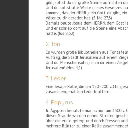
gibt, sollst du dir große Steine aufrichten un
Und du sollst alle Worte dieses Gesetzes au
kommst, das der HERR, dein Gott, dir gibt, ei
Väter, zu dir geredet hat. (5. Mo 27,3)
Damals baute Josua dem HERRN, dem Gott Isra
Und er schrieb dort auf die Steine eine Absc
hatte. (Jos 8,32)
2. Ton
Es wurden große Bibliotheken aus Tontafeln
Auftrag, die Stadt Jerusalem auf einem Zieg
Und du, Menschensohn, nimm dir einen Ziegels
Jerusalem! (Hes 4,1)
3. Leder
Eine Jesaja-Rolle, die um 150 -200 v. Chr. 
zusammengenähten Lederblättern.
4. Papyrus
In Ägypten benutzte man schon um 3500 v. Ch
dieser Staude wurden dünne Streifen gesch
über die erste gelegt und durch Pressen und
mehrere Blätter zu einer Rolle zusammenge