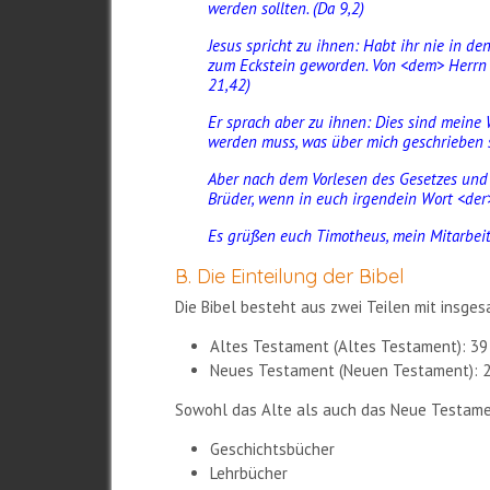
werden sollten. (Da 9,2)
Jesus spricht zu ihnen: Habt ihr nie in de
zum Eckstein geworden. Von <dem> Herrn h
21,42)
Er sprach aber zu ihnen: Dies sind meine Wo
werden muss, was über mich geschrieben 
Aber nach dem Vorlesen des Gesetzes und
Brüder, wenn in euch irgendein Wort <der>
Es grüßen euch Timotheus, mein Mitarbeit
B. Die Einteilung der Bibel
Die Bibel besteht aus zwei Teilen mit insge
Altes Testament (Altes Testament): 39
Neues Testament (Neuen Testament): 2
Sowohl das Alte als auch das Neue Testamen
Geschichtsbücher
Lehrbücher