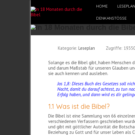
HOME
LESEPLA
DENKANSTÖSSE
Kategorie:
Leseplan
Zugriffe: 1935
Solange es die Bibel gibt, haben Menschen d
und darum Maßstab für unseren Glauben und f
sie auch kennen und ausleben.
Jos 1,8: Dieses Buch des Gesetzes soll n
Nacht, damit du darauf achtest, zu tun na
Erfolg haben, und dann wird es dir geling
1.1 Was ist die Bibel?
Die Bibel ist eine Sammlung von 66 einzelne
verschiedenen Verfassern geschrieben wurde. D
und gibt mit göttlicher Autorität die Botsc
Beziehung zu Gott und für unser Leben als Ch