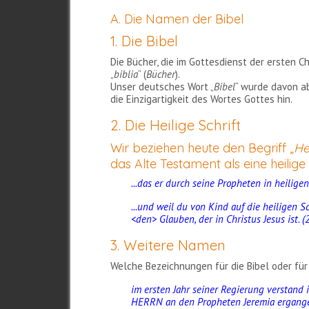
A. Die Namen der Bibel
1. Die Bibel
Die Bücher, die im Gottesdienst der ersten 
„
biblia
“ (
Bücher
).
Unser deutsches Wort „
Bibel
“ wurde davon ab
die Einzigartigkeit des Wortes Gottes hin.
2. Die Heilige Schrift
Wir beziehen heute den Begriff „
He
das Alte Testament als eine heilige 
...das er durch seine Propheten in heilige
...und weil du von Kind auf die heiligen S
<den> Glauben, der in Christus Jesus ist. (
3. Weitere Namen
Welche Bezeichnungen für die Bibel oder für
im ersten Jahr seiner Regierung verstand i
HERRN an den Propheten Jeremia ergangen