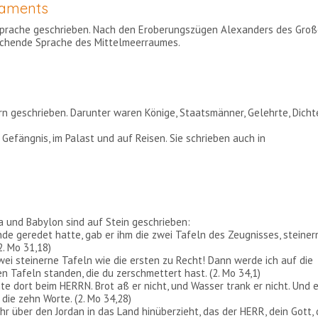
taments
Sprache geschrieben. Nach den Eroberungszügen Alexanders des Gro
rrschende Sprache des Mittelmeerraumes.
n geschrieben. Darunter waren Könige, Staatsmänner, Gelehrte, Dichte
 Gefängnis, im Palast und auf Reisen. Sie schrieben auch in
na und Babylon sind auf Stein geschrieben:
nde geredet hatte, gab er ihm die zwei Tafeln des Zeugnisses, steiner
2. Mo 31,18)
ei steinerne Tafeln wie die ersten zu Recht! Dann werde ich auf die
en Tafeln standen, die du zerschmettert hast. (2. Mo 34,1)
te dort beim HERRN. Brot aß er nicht, und Wasser trank er nicht. Und e
die zehn Worte. (2. Mo 34,28)
r über den Jordan in das Land hinüberzieht, das der HERR, dein Gott, 