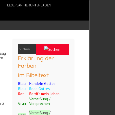
LESEPLAN HERUNTERLADEN
ssig
Erklärung der
rn
Farben
im Bibeltext
Blau
Handeln Gottes
Blau
Rede Gottes
Rot
Betrift mein Leben
Verheißung /
el)
Grün
Versprechen
Verheißung /