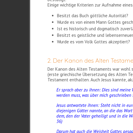
Einige wichtige Kriterien zur Aufnahme eine
Besitzt das Buch göttliche Autorität?
Wurde es von einem Mann Gottes gesch
Ist es historisch und dogmatisch zuverl
Besitzt es geistliche und lebenserneue
Wurde es vom Volk Gottes akzeptiert?
2. Der Kanon des Alten Testam
Der Kanon des Alten Testaments war wohl sc
(erste griechische Übersetzung des Alten Tes
Testament enthalten. Auch Jesus kannte, akz
Er sprach aber zu ihnen: Dies sind meine Wo
werden muss, was über mich geschrieben 
Jesus antwortete ihnen: Steht nicht in eu
diejenigen Götter nannte, an die das Wort 
dem, den der Vater geheiligt und in die We
36)
Darum hat auch die Weisheit Gottes gesag