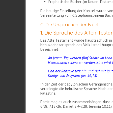
Prophetische Bücher (im Neuen Testamen
Die heutige Einteilung der Kapitel wurde von
Verseinteilung von R. Stephanus, einem Buch
C. Die Ursprachen der Bibel
1. Die Sprache des Alten Test
Das Alte Testament wurde hauptsächlich in 
Nebukadnezar sprach das Volk Israel haupts
bezeichnet:
An jenem Tag werden fünf Städte im Land
Heerscharen schwören werden. Eine wird Ir
Und der Rabsake trat hin und rief mit lau
Königs von Assyrien! (Jes 36,13)
In der Zeit der babylonischen Gefangenscha
verdrängte die hebräische Sprache. Nach de
Palästina.
Damit mag es auch zusammenhängen, dass ein
6,18; 7,12-26; Daniel 2,4-7,28; Jeremia 10,11).