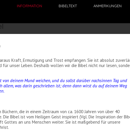
N
INFORMATION
BIBELTEXT
ANMERKUNGEN
0
araus Kraft, Ermutigung und Trost empfangen. Sie ist absolut zuverlä
ür unser Leben. Deshalb wollen wir die Bibel nicht nur lesen, sonde
icht von deinem Mund weichen, und du sollst darüber nachsinnen Tag und
ch allem, was darin geschrieben ist; denn dann wirst du auf deinem Weg
en.
n Büchern, die in einem Zeitraum von ca. 1600 Jahren von über 40
ie Bibel ist vom Heiligen Geist inspiriert (Vgl. Die Inspiration der Bib
haft Gottes an uns Menschen weiter. Sie ist maßgebend für unsere
rist.