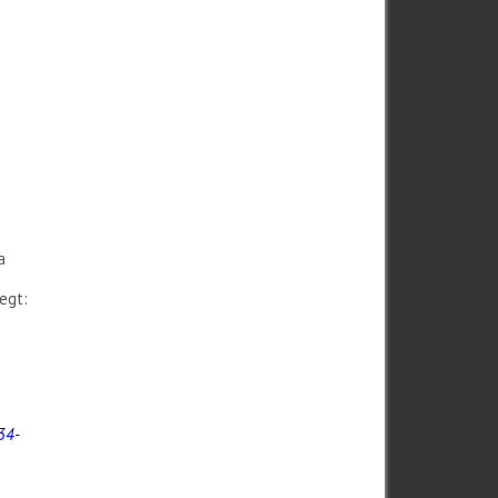
a
egt:
,34-