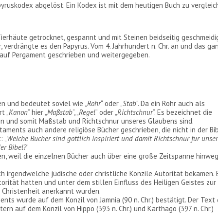
yruskodex abgelöst. Ein Kodex ist mit dem heutigen Buch zu vergleic
ierhäute getrocknet, gespannt und mit Steinen beidseitig geschmeidi
, verdrängte es den Papyrus. Vom 4. Jahrhundert n. Chr. an und das ga
 auf Pergament geschrieben und weitergegeben.
n und bedeutet soviel wie „
Rohr
“ oder „
Stab
“. Da ein Rohr auch als
t „
Kanon
“ hier „
Maßstab
“, „
Regel
“ oder „
Richtschnur
“. Es bezeichnet die
ren und somit Maßstab und Richtschnur unseres Glaubens sind.
aments auch andere religiöse Bücher geschrieben, die nicht in der Bi
: „
Welche Bücher sind göttlich inspiriert und damit Richtschnur für unse
er Bibel?
“
en, weil die einzelnen Bücher auch über eine große Zeitspanne hinwe
rch irgendwelche jüdische oder christliche Konzile Autorität bekamen. 
utorität hatten und unter dem stillen Einfluss des Heiligen Geistes zur
 Christenheit anerkannt wurden.
nts wurde auf dem Konzil von Jamnia (90 n. Chr.) bestätigt. Der Text
n auf dem Konzil von Hippo (393 n. Chr.) und Karthago (397 n. Chr.)