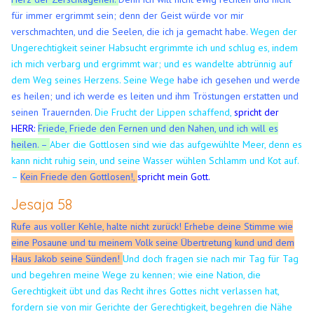
für immer ergrimmt sein; denn der Geist würde vor mir
verschmachten, und die Seelen, die ich ja gemacht habe.
Wegen der
Ungerechtigkeit seiner Habsucht ergrimmte ich und schlug es, indem
ich mich verbarg und ergrimmt war; und es wandelte abtrünnig auf
dem Weg seines Herzens.
Seine Wege
habe ich gesehen und werde
es heilen; und ich werde es leiten und ihm Tröstungen erstatten und
seinen Trauernden.
Die Frucht der Lippen schaffend,
spricht der
HERR:
Friede, Friede den Fernen und den Nahen, und ich will es
heilen. –
Aber die Gottlosen sind wie das aufgewühlte Meer, denn es
kann nicht ruhig sein, und seine Wasser wühlen Schlamm und Kot auf.
–
Kein Friede den Gottlosen!,
spricht mein Gott.
Jesaja 58
Rufe aus voller Kehle, halte nicht zurück! Erhebe deine Stimme wie
eine Posaune und tu meinem Volk seine Übertretung kund und dem
Haus Jakob seine Sünden!
Und doch fragen sie nach mir Tag für Tag
und begehren meine Wege zu kennen; wie eine Nation, die
Gerechtigkeit übt und das Recht ihres Gottes nicht verlassen hat,
fordern sie von mir Gerichte der Gerechtigkeit, begehren die Nähe