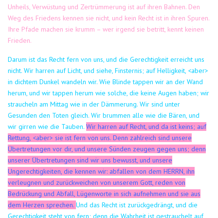
Unheils, Verwüstung und Zertrümmerung ist auf ihren Bahnen.
Den
Weg des Friedens kennen sie nicht, und kein Recht ist in ihren Spuren.
Ihre Pfade machen sie krumm – wer irgend sie betritt, kennt keinen
Frieden.
Darum ist das Recht fern von uns, und die Gerechtigkeit erreicht uns
nicht. Wir harren auf Licht, und siehe, Finsternis; auf Helligkeit, <aber>
in dichtem Dunkel wandeln wir.
Wie Blinde tappen wir an der Wand
herum, und wir tappen herum wie solche, die keine Augen haben; wir
straucheln am Mittag wie in der Dämmerung. Wir sind unter
Gesunden den Toten gleich.
Wir brummen alle wie die Bären, und
wir girren wie die Tauben.
Wir harren auf Recht, und da ist keins; auf
Rettung, <aber> sie ist fern von uns.
Denn zahlreich sind unsere
Übertretungen vor dir, und unsere Sünden zeugen gegen uns; denn
unserer Übertretungen sind wir uns bewusst, und unsere
Ungerechtigkeiten, die kennen wir: abfallen von dem HERRN, ihn
verleugnen und zurückweichen von unserem Gott, reden von
Bedrückung und Abfall, Lügenworte in sich aufnehmen und sie aus
dem Herzen sprechen.
Und das Recht ist zurückgedrängt, und die
Gerechtigkeit steht von fern; denn die Wahrheit ist gestrauchelt auf