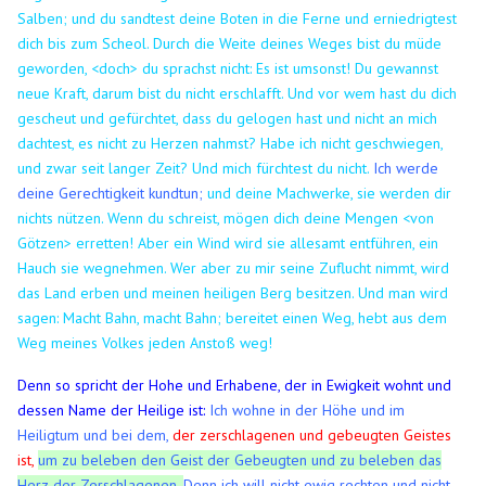
Salben; und du sandtest deine Boten in die Ferne und erniedrigtest
dich bis zum Scheol.
Durch die Weite deines Weges bist du müde
geworden, <doch> du sprachst nicht: Es ist umsonst! Du gewannst
neue Kraft, darum bist du nicht erschlafft.
Und vor wem hast du dich
gescheut und gefürchtet, dass du gelogen hast und nicht an mich
dachtest, es nicht zu Herzen nahmst? Habe ich nicht geschwiegen,
und zwar seit langer Zeit? Und mich fürchtest du nicht.
Ich werde
deine Gerechtigkeit kundtun;
und deine Machwerke, sie werden dir
nichts nützen.
Wenn du schreist, mögen dich deine Mengen <von
Götzen> erretten! Aber ein Wind wird sie allesamt entführen, ein
Hauch sie wegnehmen. Wer aber zu mir seine Zuflucht nimmt, wird
das Land erben und meinen heiligen Berg besitzen.
Und man wird
sagen: Macht Bahn, macht Bahn; bereitet einen Weg, hebt aus dem
Weg meines Volkes jeden Anstoß weg!
Denn so spricht der Hohe und Erhabene, der in Ewigkeit wohnt und
dessen Name der Heilige ist:
Ich wohne in der Höhe und im
Heiligtum und bei dem,
der zerschlagenen und gebeugten Geistes
ist,
um zu beleben den Geist der Gebeugten und zu beleben das
Herz der Zerschlagenen.
Denn ich will nicht ewig rechten und nicht