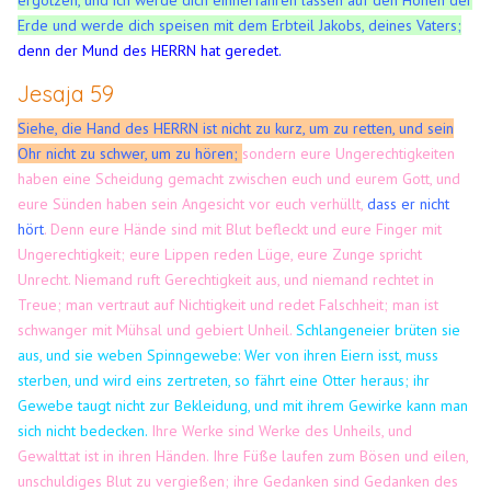
Erde und werde dich speisen mit dem Erbteil Jakobs, deines Vaters;
denn der Mund des HERRN hat geredet.
Jesaja 59
Siehe, die Hand des HERRN ist nicht zu kurz, um zu retten, und sein
Ohr nicht zu schwer, um zu hören;
sondern eure Ungerechtigkeiten
haben eine Scheidung gemacht zwischen euch und eurem Gott, und
eure Sünden haben sein Angesicht vor euch verhüllt,
dass er nicht
hört
. Denn eure Hände sind mit Blut befleckt und eure Finger mit
Ungerechtigkeit; eure Lippen reden Lüge, eure Zunge spricht
Unrecht. Niemand ruft Gerechtigkeit aus, und niemand rechtet in
Treue; man vertraut auf Nichtigkeit und redet Falschheit; man ist
schwanger mit Mühsal und gebiert Unheil.
Schlangeneier brüten sie
aus, und sie weben Spinngewebe: Wer von ihren Eiern isst, muss
sterben, und wird eins zertreten, so fährt eine Otter heraus;
ihr
Gewebe taugt nicht zur Bekleidung, und mit ihrem Gewirke kann man
sich nicht bedecken.
Ihre Werke sind Werke des Unheils, und
Gewalttat ist in ihren Händen.
Ihre Füße laufen zum Bösen und eilen,
unschuldiges Blut zu vergießen; ihre Gedanken sind Gedanken des