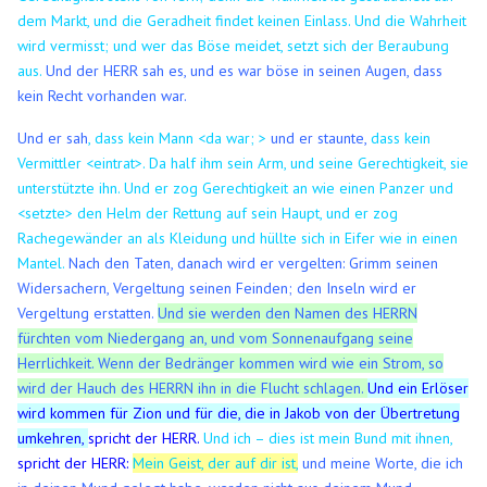
dem Markt, und die Geradheit findet keinen Einlass.
Und die Wahrheit
wird vermisst; und wer das Böse meidet, setzt sich der Beraubung
aus.
Und der HERR sah es, und es war böse in seinen Augen, dass
kein Recht vorhanden war.
Und er sah
, dass kein Mann <da war; >
und er staunte,
dass kein
Vermittler <eintrat>. Da half ihm sein Arm, und seine Gerechtigkeit, sie
unterstützte ihn.
Und er zog Gerechtigkeit an wie einen Panzer und
<setzte> den Helm der Rettung auf sein Haupt, und er zog
Rachegewänder an als Kleidung und hüllte sich in Eifer wie in einen
Mantel.
Nach den Taten, danach wird er vergelten: Grimm seinen
Widersachern, Vergeltung seinen Feinden; den Inseln wird er
Vergeltung erstatten.
Und sie werden den Namen des HERRN
fürchten vom Niedergang an, und vom Sonnenaufgang seine
Herrlichkeit. Wenn der Bedränger kommen wird wie ein Strom, so
wird der Hauch des HERRN ihn in die Flucht schlagen.
Und ein Erlöser
wird kommen für Zion und für die, die in Jakob von der Übertretung
umkehren,
spricht der HERR.
Und ich – dies ist mein Bund mit ihnen,
spricht der HERR:
Mein Geist, der auf dir ist,
und meine Worte, die ich