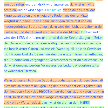
wirst du rufen,
und der HERR wird antworten
;
du wirst um Hilfe
schreien,
und er wird sagen
: Hier bin ich!
Wenn du das Joch, das
Fingerausstrecken und unheilvolle Reden aus deiner Mitte
wegtust
und deine Speise dem Hungrigen darreichst und die
niedergedrückte Seele sättigst, dann wird dein Licht aufgehen in der
Finsternis, und dein Dunkel wird sein wie der Mittag.
Und
beständig
wird der HERR dich leiten,
und er wird deine Seele sättigen in Zeiten
der Dürre und deine Gebeine kräftig machen. Und du wirst sein wie
ein bewässerter Garten und wie ein Wasserquell, dessen Gewässer
nicht trügen.
Und die Deinen werden die uralten Trümmer aufbauen;
die Grundmauern vergangener Geschlechter wirst du aufrichten; und
du wirst genannt werden: Vermaurer der Lücken, Wiederhersteller
bewohnbarer Straßen.
Wenn du deinen Fuß vom Sabbat zurückhältst, dass du dein Geschäft
nicht tust an meinem heiligen Tag und den Sabbat ein Ergötzen und
den heiligen <Tag> des HERRN ehrwürdig nennst; und <wenn du> ihn
ehrst, so dass du nicht deine Wege verfolgst, dein Geschäft betreibst
und <eitle> Worte redest,
dann wirst du dich an dem HERRN
ergötzen, und ich werde dich einherfahren lassen auf den Höhen der