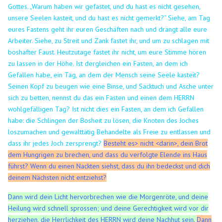
Gottes.
„Warum haben wir gefastet, und du hast es nicht gesehen,
unsere Seelen kasteit, und du hast es nicht gemerkt?“ Siehe, am Tag
eures Fastens geht ihr euren Geschäften nach und drängt alle eure
Arbeiter.
Siehe, zu Streit und Zank fastet ihr, und um zu schlagen mit
boshafter Faust. Heutzutage fastet ihr nicht, um eure Stimme hören
zu lassen in der Höhe.
Ist dergleichen ein Fasten, an dem ich
Gefallen habe, ein Tag, an dem der Mensch seine Seele kasteit?
Seinen Kopf zu beugen wie eine Binse, und Sacktuch und Asche unter
sich zu betten, nennst du das ein Fasten und einen dem HERRN
wohlgefälligen Tag?
Ist nicht dies ein Fasten, an dem ich Gefallen
habe: die Schlingen der Bosheit zu lösen, die Knoten des Joches
loszumachen und gewalttätig Behandelte als Freie zu entlassen und
dass ihr jedes Joch zersprengt?
Besteht es> nicht <darin>, dein Brot
dem Hungrigen zu brechen, und dass du verfolgte Elende ins Haus
führst? Wenn du einen Nackten siehst, dass du ihn bedeckst und dich
deinem Nächsten nicht entziehst?
Dann wird dein Licht hervorbrechen wie die Morgenröte, und deine
Heilung wird schnell sprossen; und deine Gerechtigkeit wird vor dir
herziehen, die Herrlichkeit des HERRN wird deine Nachhut sein.
Dann