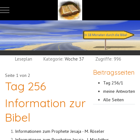
Mobile Menu Toggle
Leseplan
Kategorie:
Woche 37
Zugriffe: 996
Beitragsseiten
Seite 1 von 2
Tag 256
Tag 256/1
meine Antworten
Information zur
Alle Seiten
Bibel
Informationen zum Prophete Jesaja - M. Röseler
Informationen zum Propheten Jesaja - J. MacArthur