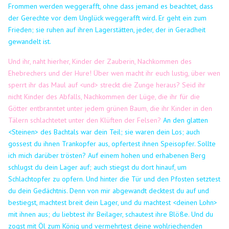
Frommen werden weggerafft, ohne dass jemand es beachtet, dass
der Gerechte vor dem Unglück weggerafft wird.
Er geht ein zum
Frieden; sie ruhen auf ihren Lagerstätten, jeder, der in Geradheit
gewandelt ist.
Und ihr, naht hierher, Kinder der Zauberin, Nachkommen des
Ehebrechers und der Hure! Über wen macht ihr euch lustig, über wen
sperrt ihr das Maul auf <und> streckt die Zunge heraus? Seid ihr
nicht Kinder des Abfalls, Nachkommen der Lüge, die ihr für die
Götter entbranntet unter jedem grünen Baum, die ihr Kinder in den
Tälern schlachtetet unter den Klüften der Felsen?
An den glatten
<Steinen> des Bachtals war dein Teil; sie waren dein Los; auch
gossest du ihnen Trankopfer aus, opfertest ihnen Speisopfer. Sollte
ich mich darüber trösten?
Auf einem hohen und erhabenen Berg
schlugst du dein Lager auf; auch stiegst du dort hinauf, um
Schlachtopfer zu opfern.
Und hinter die Tür und den Pfosten setztest
du dein Gedächtnis. Denn von mir abgewandt decktest du auf und
bestiegst, machtest breit dein Lager, und du machtest <deinen Lohn>
mit ihnen aus; du liebtest ihr Beilager, schautest ihre Blöße.
Und du
zogst mit Öl zum König und vermehrtest deine wohlriechenden