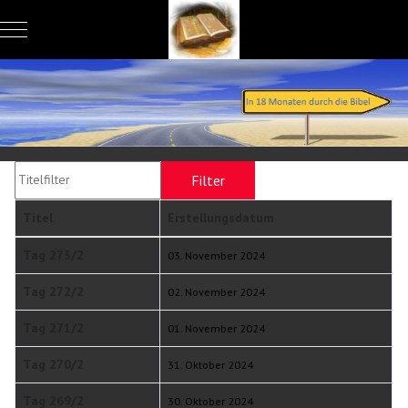
Mobile Menu Toggle
Titelfilter
Filter
Zurücksetzen
Titel
Erstellungsdatum
Beiträge
Tag 273/2
03. November 2024
Tag 272/2
02. November 2024
Tag 271/2
01. November 2024
Tag 270/2
31. Oktober 2024
Tag 269/2
30. Oktober 2024