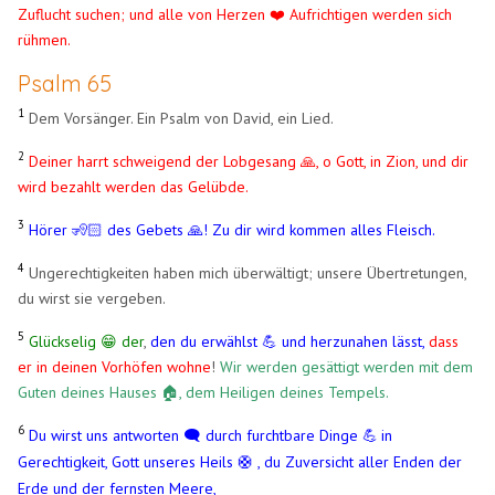
Zuflucht suchen; und alle von Herzen ❤️ Aufrichtigen werden sich
rühmen.
Psalm 65
1
Dem Vorsänger. Ein Psalm von David, ein Lied.
2
Deiner harrt schweigend der Lobgesang 🙏, o Gott, in Zion, und dir
wird bezahlt werden das Gelübde.
3
Hörer 🧏🏻 des Gebets 🙏! Zu dir wird kommen alles Fleisch.
4
Ungerechtigkeiten haben mich überwältigt; unsere Übertretungen,
du wirst sie vergeben.
5
Glückselig 😁​ der
,
den du erwählst 💪 und herzunahen lässt,
dass
er in deinen Vorhöfen wohne
!
Wir werden gesättigt werden mit dem
Guten deines Hauses 🏠, dem Heiligen deines Tempels.
6
Du wirst uns antworten 🗨️ durch furchtbare Dinge
in
💪
​
Gerechtigkeit, Gott unseres Heils
, du Zuversicht aller Enden der
🛟
Erde und der fernsten Meere,