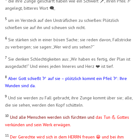
die ihre Zunge geschärft haben wie ein Schwert 🗡️, ihren Pfeil 🏹
angelegt, bitteres Wort 🗨️,
5
um im Versteck auf den Unsträflichen zu schießen: Plötzlich
schießen sie auf ihn und scheuen sich nicht.
6
Sie stärken sich in einer bösen Sache; sie reden davon, Fallstricke
zu verbergen; sie sagen: „Wer wird uns sehen?“
7
Sie denken Schlechtigkeiten aus: „Wir haben es fertig, der Plan ist
ausgedacht!“ Und eines jeden Inneres und Herz ❤️ ist tief.
8
Aber Gott schießt 🏹 auf sie – plötzlich kommt ein Pfeil 🏹: Ihre
Wunden sind da.
9
Und sie werden zu Fall gebracht, ihre Zunge kommt über sie; alle,
die sie sehen, werden den Kopf schütteln.
10
Und alle Menschen werden sich fürchten und
das Tun
Gottes
💪
​
verkünden und sein Werk erwägen.
11
Der Gerechte wird sich in dem HERRN freuen 😁 und bei ihm