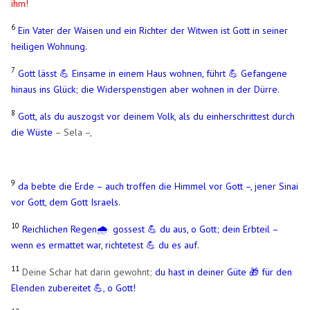
ihm!
6
Ein Vater der Waisen und ein Richter der Witwen ist Gott in seiner
heiligen Wohnung.
7
Gott lässt 💪 Einsame in einem Haus wohnen, führt 💪 Gefangene
hinaus ins Glück; die Widerspenstigen aber wohnen in der Dürre.
8
Gott, als du auszogst vor deinem Volk, als du einherschrittest durch
die Wüste
– Sela –,
9
da bebte die Erde – auch troffen die Himmel vor Gott –, jener Sinai
vor Gott, dem Gott Israels.
10
Reichlichen Regen🌧️ gossest 💪 du aus, o Gott; dein Erbteil –
wenn es ermattet war, richtetest 💪 du es auf.
11
Deine Schar hat darin gewohnt;
du hast in deiner Güte 🎁 für den
Elenden zubereitet
💪
, o Gott!