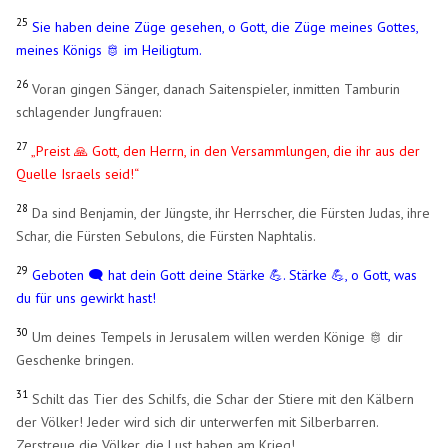
25
Sie haben deine Züge gesehen, o Gott, die Züge meines Gottes,
meines Königs 🫅 im Heiligtum.
26
Voran gingen Sänger, danach Saitenspieler, inmitten Tamburin
schlagender Jungfrauen:
27
„Preist 🙏 Gott, den Herrn, in den Versammlungen, die ihr aus der
Quelle Israels seid!“
28
Da sind Benjamin, der Jüngste, ihr Herrscher, die Fürsten Judas, ihre
Schar, die Fürsten Sebulons, die Fürsten Naphtalis.
29
Geboten 🗨️ hat dein Gott deine Stärke 💪. Stärke 💪, o Gott, was
du für uns gewirkt hast!
30
Um deines Tempels in Jerusalem willen werden Könige 🫅 dir
Geschenke bringen.
31
Schilt das Tier des Schilfs, die Schar der Stiere mit den Kälbern
der Völker! Jeder wird sich dir unterwerfen mit Silberbarren.
Zerstreue die Völker, die Lust haben am Krieg!