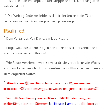
Es triefen die Weideplätze der Steppe, und mit Jubel umgürten
sich die Hügel.
14
Die Weidegründe bekleiden sich mit Herden, und die Täler
bedecken sich mit Korn; sie jauchzen, ja, sie singen.
Psalm 68
1
Dem Vorsänger. Von David, ein Lied-Psalm.
2
Möge Gott aufstehen! Mögen seine Feinde sich zerstreuen und
seine Hasser vor ihm fliehen!
3
Wie Rauch vertrieben wird, so wirst du sie vertreiben; wie Wachs
vor dem Feuer zerschmilzt, so werden die Gottlosen umkommen vor
dem Angesicht Gottes.
4
Aber freuen 😁 werden sich die Gerechten ⚖️, sie werden
frohlocken
😁
vor dem Angesicht Gottes und jubeln in Freude
😁
.
5
Singt 🙏 Gott, besingt seinen Namen! Macht Bahn dem, der
einherfährt durch die Steppen,
Jah ist sein Name
, und frohlockt vor