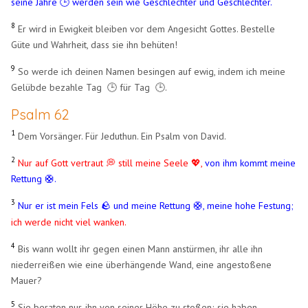
seine Jahre 🕒 werden sein wie Geschlechter und Geschlechter.
8
Er wird in Ewigkeit bleiben vor dem Angesicht Gottes. Bestelle
Güte und Wahrheit, dass sie ihn behüten!
9
So werde ich deinen Namen besingen auf ewig, indem ich meine
Gelübde bezahle Tag 🕒 für Tag 🕒.
Psalm 62
1
Dem Vorsänger. Für Jeduthun. Ein Psalm von David.
2
Nur auf Gott vertraut 💭 still meine Seele 💖,
von ihm kommt meine
Rettung 🛟.
3
Nur er ist mein Fels
und meine Rettung
🛟
,
meine hohe Festung;
🪨
ich werde nicht viel wanken.
4
Bis wann wollt ihr gegen einen Mann anstürmen, ihr alle ihn
niederreißen wie eine überhängende Wand, eine angestoßene
Mauer?
5
Sie beraten nur, ihn von seiner Höhe zu stoßen; sie haben