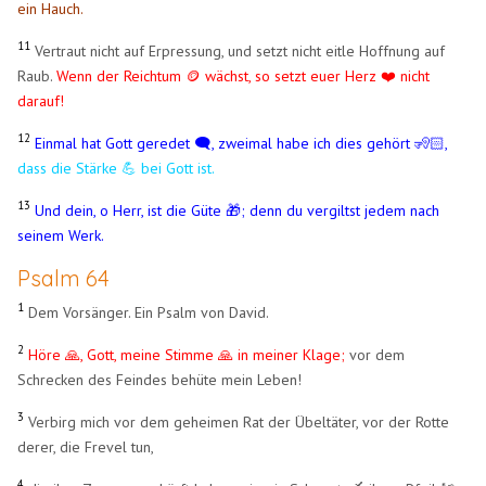
ein Hauch.
11
Vertraut nicht auf Erpressung, und setzt nicht eitle Hoffnung auf
Raub.
Wenn der Reichtum 🪙 wächst, so setzt euer Herz ❤️ nicht
darauf!
12
Einmal hat Gott geredet 🗨️, zweimal habe ich dies gehört 🧏🏻,
dass die Stärke 💪 bei Gott ist.
13
Und dein, o Herr, ist die Güte 🎁; denn du vergiltst jedem nach
seinem Werk.
Psalm 64
1
Dem Vorsänger. Ein Psalm von David.
2
Höre 🙏, Gott, meine Stimme 🙏 in meiner Klage;
vor dem
Schrecken des Feindes behüte mein Leben!
3
Verbirg mich vor dem geheimen Rat der Übeltäter, vor der Rotte
derer, die Frevel tun,
4