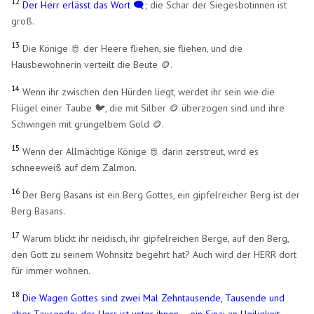
12
Der Herr erlässt das Wort 🗨️;
die Schar der Siegesbotinnen ist
groß.
13
Die Könige 🫅 der Heere fliehen, sie fliehen, und die
Hausbewohnerin verteilt die Beute 🪙​.
14
Wenn ihr zwischen den Hürden liegt, werdet ihr sein wie die
Flügel einer Taube 🐦, die mit Silber 🪙​ überzogen sind und ihre
Schwingen mit grüngelbem Gold 🪙.
15
Wenn der Allmächtige Könige 🫅 darin zerstreut, wird es
schneeweiß auf dem Zalmon.
16
Der Berg Basans ist ein Berg Gottes, ein gipfelreicher Berg ist der
Berg Basans.
17
Warum blickt ihr neidisch, ihr gipfelreichen Berge, auf den Berg,
den Gott zu seinem Wohnsitz begehrt hat? Auch wird der HERR dort
für immer wohnen.
18
Die Wagen Gottes sind zwei Mal Zehntausende, Tausende und
aber Tausende; der Herr ist unter ihnen – ein Sinai an Heiligkeit.