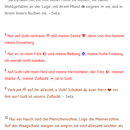
Wohlgefallen an der Lüge; mit ihrem Mund 👄​ segnen 🫳 sie, und in
ihrem Innern fluchen sie. – Sela.
6
Nur auf Gott vertraue
💭
still meine Seele 💖, denn von ihm kommt
meine Erwartung.
7
Nur er ist mein Fels
und meine Rettung
🛟
, meine hohe Festung;
🪨
ich werde nicht wanken.
8
Auf Gott ruht mein Heil und meine Herrlichkeit; der Fels
meiner
🪨
Stärke 💪, meine Zuflucht 🫴, ist in Gott.
9
Vertraut
💭
auf ihn allezeit, o Volk! Schüttet 🙏 euer Herz ❤️ vor
ihm aus! Gott ist unsere Zuflucht.
– Sela.
10
Nur ein Hauch sind die Menschensöhne, Lüge die Männersöhne.
Auf der Waagschale steigen sie empor, sie sind allesamt leichter als