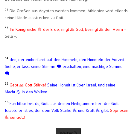
32
Die Großen aus Ägypten werden kommen; Äthiopien wird eilends
seine Hände ausstrecken zu Gott.
33
Ihr Königreiche 🫅 der Erde, singt 🙏 Gott, besingt 🙏 den Herrn
–
Sela –,
34
den, der einherfährt auf den Himmeln, den Himmeln der Vorzeit!
Siehe, er lässt seine Stimme 🗨️ erschallen, eine mächtige Stimme
🗨️.
35
Gebt 🙏 Gott Stärke!
Seine Hoheit ist über Israel, und seine
Macht 💪 in den Wolken.
36
Furchtbar bist du, Gott, aus deinen Heiligtümern her; der Gott
Israels, er ist es, der dem Volk Stärke 💪 und Kraft 💪 gibt.
Gepriesen
💪 sei Gott!
Weiter