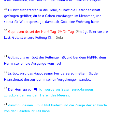
19
Du bist aufgefahren in die Höhe, du hast die Gefangenschaft
gefangen geführt; du hast Gaben empfangen im Menschen, und
selbst für Widerspenstige, damit Jah, Gott, eine Wohnung habe.
20
Gepriesen 🙏 sei der Herr! Tag 🕒 für Tag
🕒
trägt 💪 er unsere
Last; Gott ist unsere Rettung 🛟. –
Sela.
21
Gott ist uns ein Gott der Rettungen
, und bei dem HERRN, dem
🛟
Herrn, stehen die Ausgänge vom Tod.
22
Ja, Gott wird das Haupt seiner Feinde zerschmettern
, den
💪
Haarscheitel dessen, der in seinen Vergehungen wandelt.
23
Der Herr sprach 🗨️:
Ich werde aus Basan zurückbringen,
zurückbringen aus den Tiefen des Meeres,
24
damit du deinen Fuß in Blut badest und die Zunge deiner Hunde
von den Feinden ihr Teil habe.