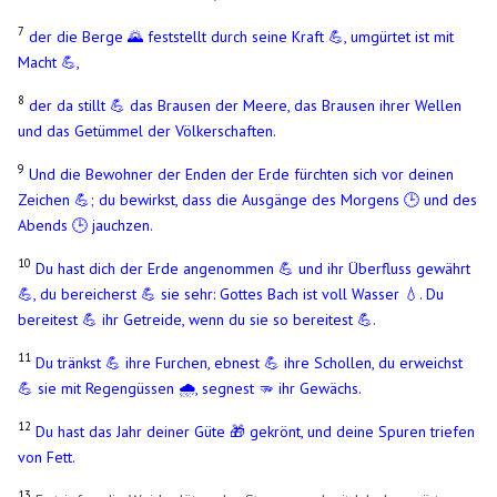
7
der die Berge 🌄 feststellt durch seine Kraft 💪, umgürtet ist mit
Macht 💪,
8
der da stillt 💪 das Brausen der Meere, das Brausen ihrer Wellen
und das Getümmel der Völkerschaften.
9
Und die Bewohner der Enden der Erde fürchten sich vor deinen
Zeichen 💪; du bewirkst, dass die Ausgänge des Morgens 🕒​ und des
Abends 🕒​ jauchzen.
10
Du hast dich der Erde angenommen 💪 und ihr Überfluss gewährt
💪, du bereicherst 💪 sie sehr: Gottes Bach ist voll Wasser 💧​. Du
bereitest 💪 ihr Getreide, wenn du sie so bereitest 💪.
11
Du tränkst 💪 ihre Furchen, ebnest 💪 ihre Schollen, du erweichst
💪 sie mit Regengüssen 🌧️, segnest 🫳 ihr Gewächs.
12
Du hast das Jahr deiner Güte 🎁 gekrönt, und deine Spuren triefen
von Fett.
13