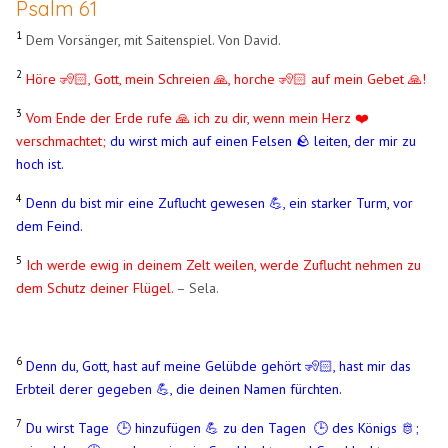
Psalm 61
1
Dem Vorsänger, mit Saitenspiel. Von David.
2
Höre 🧏🏻, Gott, mein Schreien 🙏, horche 🧏🏻 auf mein Gebet 🙏!
3
Vom Ende der Erde rufe 🙏 ich zu dir, wenn mein Herz ❤️
verschmachtet;
du wirst mich auf einen Felsen 🪨​ leiten, der mir zu
hoch ist.
4
Denn du bist mir eine Zuflucht gewesen 💪, ein starker Turm, vor
dem Feind.
5
Ich werde ewig in deinem Zelt weilen, werde Zuflucht nehmen zu
dem Schutz deiner Flügel.
– Sela.
6
Denn du, Gott, hast auf meine Gelübde gehört 🧏🏻, hast mir das
Erbteil derer gegeben 💪, die deinen Namen fürchten.
7
Du wirst Tage 🕒 hinzufügen 💪 zu den Tagen 🕒 des Königs 🫅;