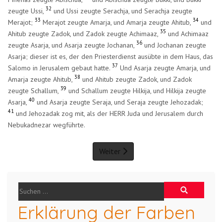
32
zeugte Ussi,
und Ussi zeugte Serachja, und Serachja zeugte
33
34
Merajot;
Merajot zeugte Amarja, und Amarja zeugte Ahitub,
und
35
Ahitub zeugte Zadok, und Zadok zeugte Achimaaz,
und Achimaaz
36
zeugte Asarja, und Asarja zeugte Jochanan,
und Jochanan zeugte
Asarja; dieser ist es, der den Priesterdienst ausübte in dem Haus, das
37
Salomo in Jerusalem gebaut hatte.
Und Asarja zeugte Amarja, und
38
Amarja zeugte Ahitub,
und Ahitub zeugte Zadok, und Zadok
39
zeugte Schallum,
und Schallum zeugte Hilkija, und Hilkija zeugte
40
Asarja,
und Asarja zeugte Seraja, und Seraja zeugte Jehozadak;
41
und Jehozadak zog mit, als der HERR Juda und Jerusalem durch
Nebukadnezar wegführte.
Weiter
Erklärung der Farben