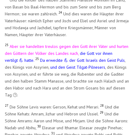
von Basan bis Baal-Hermon und bis zum Senir und bis zum Berg
24
Hermon; sie waren zahlreich.
Und dies waren die Häupter ihrer
Vaterhäuser: nämlich Epher und Jischi und Eliel und Asriel und Jirmeja
und Hodawja und Jachdiel, tapfere Kriegsmänner, Männer von
Namen, Häupter ihrer Vaterhäuser.
25
Aber sie handelten treulos gegen den Gott ihrer Väter und hurten
den Göttern der Völker des Landes nach,
die Gott vor ihnen
25
vertilgt 💪 hatte.
Da erweckte 💪 der Gott Israels den Geist Puls
,
des Königs von Assyrien,
und den Geist Tilgat-Pilnesers
, des Königs
von Assyrien, und er führte sie weg, die Rubeniter und die Gaditer
und den halben Stamm Manasse, und brachte sie nach Halach und an
den Habor und nach Hara und an den Strom Gosans bis auf diesen
Tag
.
🕒
27
28
Die Söhne Levis waren: Gerson, Kehat und Merari.
Und die
29
Söhne Kehats: Amram, Jizhar und Hebron und Ussiel.
Und die
Söhne Amrams: Aaron und Mose, und Mirjam. Und die Söhne Aarons:
30
Nadab und Abihu,
Eleasar und Ithamar. Eleasar zeugte Pinehas;
31
Pinehas zeugte Abischua,
und Abischua zeugte Bukki, und Bukki