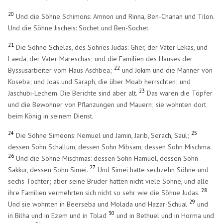
20
Und die Söhne Schimons: Amnon und Rinna, Ben-Chanan und Tilon.
Und die Söhne Jischeis: Sochet und Ben-Sochet.
21
Die Söhne Schelas, des Sohnes Judas: Gher, der Vater Lekas, und
Laeda, der Vater Mareschas; und die Familien des Hauses der
22
Byssusarbeiter vom Haus Aschbea;
und Jokim und die Männer von
Koseba; und Joas und Saraph, die über Moab herrschten; und
23
Jaschubi-Lechem. Die Berichte sind aber alt.
Das waren die Töpfer
und die Bewohner von Pflanzungen und Mauern; sie wohnten dort
beim König in seinem Dienst.
24
25
Die Söhne Simeons: Nemuel und Jamin, Jarib, Serach, Saul;
dessen Sohn Schallum, dessen Sohn Mibsam, dessen Sohn Mischma.
26
Und die Söhne Mischmas: dessen Sohn Hamuel, dessen Sohn
27
Sakkur, dessen Sohn Simei.
Und Simei hatte sechzehn Söhne und
sechs Töchter; aber seine Brüder hatten nicht viele Söhne, und alle
28
ihre Familien vermehrten sich nicht so sehr wie die Söhne Judas.
29
Und sie wohnten in Beerseba und Molada und Hazar-Schual
und
30
in Bilha und in Ezem und in Tolad
und in Bethuel und in Horma und