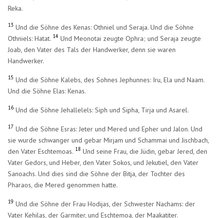
Reka.
13
Und die Söhne des Kenas: Othniel und Seraja. Und die Söhne
14
Othniels: Hatat.
Und Meonotai zeugte Ophra; und Seraja zeugte
Joab, den Vater des Tals der Handwerker, denn sie waren
Handwerker.
15
Und die Söhne Kalebs, des Sohnes Jephunnes: Iru, Ela und Naam.
Und die Söhne Elas: Kenas.
16
Und die Söhne Jehallelels: Siph und Sipha, Tirja und Asarel.
17
Und die Söhne Esras: Jeter und Mered und Epher und Jalon. Und
sie wurde schwanger und gebar Mirjam und Schammai und Jischbach,
18
den Vater Eschtemoas.
Und seine Frau, die Jüdin, gebar Jered, den
Vater Gedors, und Heber, den Vater Sokos, und Jekutiel, den Vater
Sanoachs. Und dies sind die Söhne der Bitja, der Tochter des
Pharaos, die Mered genommen hatte.
19
Und die Söhne der Frau Hodijas, der Schwester Nachams: der
Vater Kehilas, der Garmiter, und Eschtemoa, der Maakatiter.