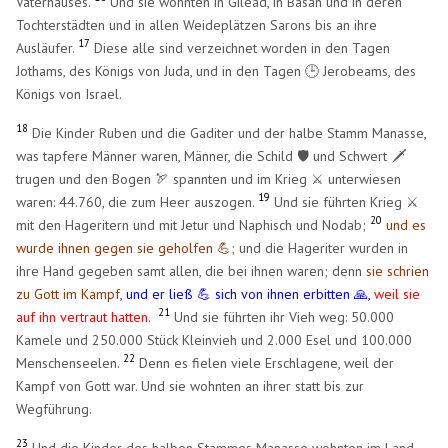
Vaterhauses.
Und sie wohnten in Gilead, in Basan und in deren
Tochterstädten und in allen Weideplätzen Sarons bis an ihre
17
Ausläufer.
Diese alle sind verzeichnet worden in den Tagen
Jothams, des Königs von Juda, und in den Tagen 🕒 Jerobeams, des
Königs von Israel.
18
Die Kinder Ruben und die Gaditer und der halbe Stamm Manasse,
was tapfere Männer waren, Männer, die Schild 🛡️ und Schwert 🗡️
trugen und den Bogen 🏹 spannten und im Krieg ⚔️ unterwiesen
19
waren: 44.760, die zum Heer auszogen.
Und sie führten Krieg ⚔️
20
mit den Hageritern und mit Jetur und Naphisch und Nodab;
und es
wurde ihnen gegen sie geholfen 💪;
und die Hageriter wurden in
ihre Hand gegeben samt allen, die bei ihnen waren; denn
sie schrien
zu Gott im Kampf
,
und er ließ 💪 sich von ihnen erbitten 🙏,
weil sie
21
auf ihn vertraut hatten.
Und sie führten ihr Vieh weg: 50.000
Kamele und 250.000 Stück Kleinvieh und 2.000 Esel und 100.000
22
Menschenseelen.
Denn es fielen viele Erschlagene, weil der
Kampf von Gott war. Und sie wohnten an ihrer statt bis zur
Wegführung.
23
Und die Kinder des halben Stammes Manasse wohnten im Land,