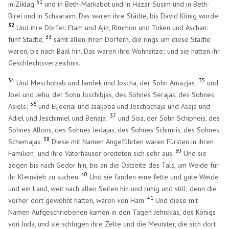
31
in Ziklag
und in Beth-Markabot und in Hazar-Susim und in Beth-
Birei und in Schaaraim. Das waren ihre Städte, bis David König wurde.
32
Und ihre Dörfer: Etam und Ajin, Rimmon und Token und Aschan:
33
fünf Städte,
samt allen ihren Dörfern, die rings um diese Städte
waren, bis nach Baal hin. Das waren ihre Wohnsitze; und sie hatten ihr
Geschlechtsverzeichnis.
34
35
Und Meschobab und Jamlek und Joscha, der Sohn Amazjas;
und
Joel und Jehu, der Sohn Joschibjas, des Sohnes Serajas, des Sohnes
36
Asiels;
und Eljoenai und Jaakoba und Jeschochaja und Asaja und
37
Adiel und Jeschimiel und Benaja;
und Sisa, der Sohn Schipheis, des
Sohnes Allons, des Sohnes Jedajas, des Sohnes Schimris, des Sohnes
38
Schemajas:
Diese mit Namen Angeführten waren Fürsten in ihren
39
Familien; und ihre Vaterhäuser breiteten sich sehr aus.
Und sie
zogen bis nach Gedor hin, bis an die Ostseite des Tals, um Weide für
40
ihr Kleinvieh zu suchen.
Und sie fanden eine fette und gute Weide
und ein Land, weit nach allen Seiten hin und ruhig und still; denn die
41
vorher dort gewohnt hatten, waren von Ham.
Und diese mit
Namen Aufgeschriebenen kamen in den Tagen Jehiskias, des Königs
von Juda, und sie schlugen ihre Zelte und die Meuniter, die sich dort