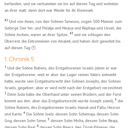
befanden; und sie verbannten sie bis auf diesen Tag und wohnten
an ihrer statt; denn dort war Weide für ihr Kleinvieh.
42
Und von ihnen, von den Söhnen Simeons, zogen 500 Männer zum
Gebirge Seir hin; und Pelatja und Nearja und Rephaja und Ussiel, die
43
Söhne Jischeis, waren an ihrer Spitze;
und sie schlugen den
Überrest, die Entronnenen von Amalek, und haben dort gewohnt bis
auf diesen Tag 🕒.
1. Chronik 5
1
Und die Söhne Rubens, des Erstgeborenen Israels (denn er war
der Erstgeborene; weil er aber das Lager seines Vaters entweiht
hatte, wurde sein Erstgeburtsrecht den Söhnen Josephs, des Sohnes
Israels, gegeben; aber er wird nicht nach der Erstgeburt verzeichnet.
2
Denn Juda hatte die Oberhand unter seinen Brüdern, und der Fürst
3
kommt aus ihm; aber das Erstgeburtsrecht wurde Joseph zuteil),
die
Söhne Rubens, des Erstgeborenen Israels: Hanok und Pallu, Hezron
4
und Karmi.
Die Söhne Joels: dessen Sohn Schemaja, dessen Sohn
5
Gog, dessen Sohn Simei,
dessen Sohn Micha, dessen Sohn Reaja,
6
dessen Sohn Baal,
dessen Sohn Beera, den Tilgat-Pilneser, der