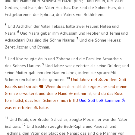
und der Name ihrer Schwester: Hazlelponi;
und Pnuel, der Vater
Gedors; und Eser, der Vater Huschas. Das sind die Söhne Hurs, des
Erstgeborenen der Ephrata, des Vaters von Bethlehem.
5
Und Aschchur, der Vater Tekoas, hatte zwei Frauen: Helea und
6
Naara.
Und Naara gebar ihm Achussam und Hepher und Temni und
7
Achaschtari. Das sind die Söhne Naaras.
Und die Söhne Heleas:
Zeret, Jizchar und Ethnan.
8
Und Koz zeugte Anub und Zobeba und die Familien Acharchels,
9
des Sohnes Harums.
Und Jabez war geehrter als seine Brüder; und
seine Mutter gab ihm den Namen Jabez, indem sie sprach: Mit
10
Schmerzen habe ich ihn geboren.
Und Jabez rief 🙏 zu dem Gott
Israels und sprach 🗨️: Wenn du mich reichlich segnest 🫳 und meine
Grenze erweiterst und deine Hand 🫴 mit mir ist, und du das Böse
fern hältst, dass kein Schmerz mich trifft!
Und Gott ließ kommen
,
💪
was er erbeten 🙏 hatte.
11
Und Kelub, der Bruder Schuchas, zeugte Mechir; er war der Vater
12
Eschtons.
Und Eschton zeugte Beth-Rapha und Paseach und
Techinna, den Vater der Stadt des Nahas; das sind die Männer von