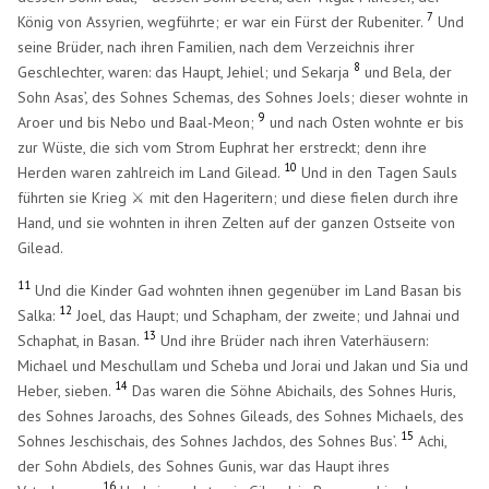
7
König von Assyrien, wegführte; er war ein Fürst der Rubeniter.
Und
seine Brüder, nach ihren Familien, nach dem Verzeichnis ihrer
8
Geschlechter, waren: das Haupt, Jehiel; und Sekarja
und Bela, der
Sohn Asas’, des Sohnes Schemas, des Sohnes Joels; dieser wohnte in
9
Aroer und bis Nebo und Baal-Meon;
und nach Osten wohnte er bis
zur Wüste, die sich vom Strom Euphrat her erstreckt; denn ihre
10
Herden waren zahlreich im Land Gilead.
Und in den Tagen Sauls
führten sie Krieg ⚔️ mit den Hageritern; und diese fielen durch ihre
Hand, und sie wohnten in ihren Zelten auf der ganzen Ostseite von
Gilead.
11
Und die Kinder Gad wohnten ihnen gegenüber im Land Basan bis
12
Salka:
Joel, das Haupt; und Schapham, der zweite; und Jahnai und
13
Schaphat, in Basan.
Und ihre Brüder nach ihren Vaterhäusern:
Michael und Meschullam und Scheba und Jorai und Jakan und Sia und
14
Heber, sieben.
Das waren die Söhne Abichails, des Sohnes Huris,
des Sohnes Jaroachs, des Sohnes Gileads, des Sohnes Michaels, des
15
Sohnes Jeschischais, des Sohnes Jachdos, des Sohnes Bus’.
Achi,
der Sohn Abdiels, des Sohnes Gunis, war das Haupt ihres
16