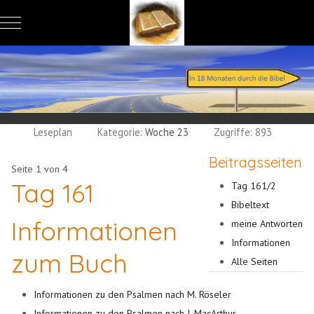
Mobile Menu Toggle
Leseplan
Kategorie:
Woche 23
Zugriffe: 893
Beitragsseiten
Seite 1 von 4
Tag 161
Tag 161/2
Bibeltext
Informationen
meine Antworten
Informationen
zum Buch
Alle Seiten
Informationen zu den Psalmen nach M. Röseler
Informationen zu den Psalmen nach J. MacArthur