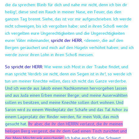
die da sprechen: Bleib für dich und nahe mir nicht, denn ich bin dir
heilig!, diese sind ein Rauch in meiner Nase, ein Feuer, das den
ganzen Tag brennt.
Siehe, das ist vor mir aufgeschrieben. Ich werde
nicht schweigen, bis ich vergolten habe; und in ihren Schoß werde
ich vergelten
eure Ungerechtigkeiten und die Ungerechtigkeiten
eurer Väter miteinander,
spricht der HERR
, <denen>, die auf den
Bergen geräuchert und mich auf den Hügeln verhöhnt haben; und ich
werde zuvor ihren Lohn in ihren Schoß messen.
So spricht der HERR:
Wie wenn sich Most in der Traube findet, und
man spricht: Verdirb sie nicht, denn ein Segen ist in ihr!, so werde ich
tun um meiner Knechte willen, dass ich nicht das Ganze verderbe.
Und ich werde aus Jakob einen Nachkommen hervorgehen lassen
und aus Juda einen Erben meiner Berge; und meine Auserwählten
sollen es besitzen, und meine Knechte sollen dort wohnen.
Und
Saron wird zu einem Weideplatz der Schafe und das Tal Achor zu
einem Lagerplatz der Rinder werden, für mein Volk, das mich
gesucht hat.
Ihr aber, die ihr den HERRN verlasst, die ihr meinen
heiligen Berg vergesst, die ihr dem Gad einen Tisch zurichtet und
der Meni Mischtrank einschenkt:
Ich habe euch für das Schwert