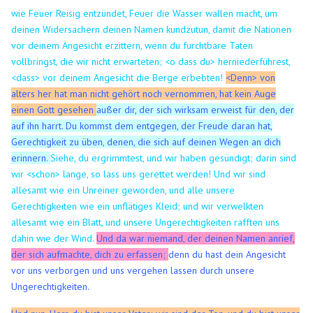
wie Feuer Reisig entzündet, Feuer die Wasser wallen macht, um
deinen Widersachern deinen Namen kundzutun, damit die Nationen
vor deinem Angesicht erzittern, wenn du furchtbare Taten
vollbringst, die wir nicht erwarteten; <o dass du> herniederführest,
<dass> vor deinem Angesicht die Berge erbebten!
<
Denn> von
alters her hat man nicht gehört noch vernommen, hat kein Auge
einen Gott gesehen
außer dir, der sich wirksam erweist für den, der
auf ihn harrt.
Du kommst dem entgegen, der Freude daran hat,
Gerechtigkeit zu üben, denen, die sich auf deinen Wegen an dich
erinnern.
Siehe, du ergrimmtest, und wir haben gesündigt; darin sind
wir <schon> lange, so lass uns gerettet werden!
Und wir sind
allesamt wie ein Unreiner geworden, und alle unsere
Gerechtigkeiten wie ein unflätiges Kleid; und wir verwelkten
allesamt wie ein Blatt, und unsere Ungerechtigkeiten rafften uns
dahin wie der Wind.
Und da war niemand, der deinen Namen anrief,
der sich aufmachte, dich zu erfassen;
denn du hast dein Angesicht
vor uns verborgen und uns vergehen lassen durch unsere
Ungerechtigkeiten.