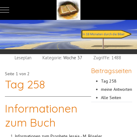
Mobile Menu Toggle
Leseplan
Kategorie:
Woche 37
Zugriffe: 1488
Beitragsseiten
Seite 1 von 2
Tag 258
Tag 258
meine Antworten
Alle Seiten
Informationen
zum Buch
Informationen zum Prophete Jesaja - M. Röseler