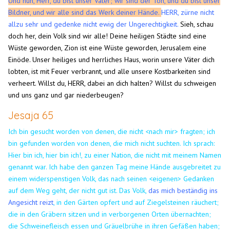
Und nun, Herr, du bist unser Vater; wir sind der Ton, und du bist unser
Bildner, und wir alle sind das Werk deiner Hände.
HERR, zürne nicht
allzu sehr und gedenke nicht ewig der Ungerechtigkeit.
Sieh, schau
doch her, dein Volk sind wir alle!
Deine heiligen Städte sind eine
Wüste geworden, Zion ist eine Wüste geworden, Jerusalem eine
Einöde. Unser heiliges und herrliches Haus, worin unsere Väter dich
lobten, ist mit Feuer verbrannt, und alle unsere Kostbarkeiten sind
verheert.
Willst du, HERR, dabei an dich halten? Willst du schweigen
und uns ganz und gar niederbeugen?
Jesaja 65
Ich bin gesucht worden von denen, die nicht <nach mir> fragten; ich
bin gefunden worden von denen, die mich nicht suchten. Ich sprach:
Hier bin ich, hier bin ich!, zu einer Nation, die nicht mit meinem Namen
genannt war. Ich habe den ganzen Tag meine Hände ausgebreitet zu
einem widerspenstigen Volk, das nach seinen <eigenen> Gedanken
auf dem Weg geht, der nicht gut ist. Das Volk,
das mich beständig ins
Angesicht reizt
, in den Gärten opfert und auf Ziegelsteinen räuchert;
die in den Gräbern sitzen und in verborgenen Orten übernachten;
die Schweinefleisch essen und Gräuelbrühe in ihren Gefäßen haben;