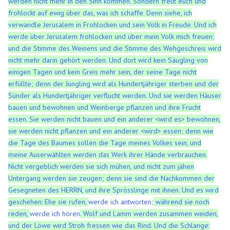
werden nicht mehr in den Sinn kommen. Sondern freut euch und
frohlockt auf ewig über das, was ich schaffe. Denn siehe, ich
verwandle Jerusalem in Frohlocken und sein Volk in Freude. Und ich
werde über Jerusalem frohlocken und über mein Volk mich freuen;
und die Stimme des Weinens und die Stimme des Wehgeschreis wird
nicht mehr darin gehört werden. Und dort wird kein Säugling von
einigen Tagen und kein Greis mehr sein, der seine Tage nicht
erfüllte; denn der Jüngling wird als Hundertjähriger sterben und der
Sünder als Hundertjähriger verflucht werden. Und sie werden Häuser
bauen und bewohnen und Weinberge pflanzen und ihre Frucht
essen. Sie werden nicht bauen und ein anderer <wird es> bewohnen,
sie werden nicht pflanzen und ein anderer <wird> essen; denn wie
die Tage des Baumes sollen die Tage meines Volkes sein, und
meine Auserwählten werden das Werk ihrer Hände verbrauchen.
Nicht vergeblich werden sie sich mühen, und nicht zum jähen
Untergang werden sie zeugen; denn sie sind die Nachkommen der
Gesegneten des HERRN, und ihre Sprösslinge mit ihnen. Und es wird
geschehen: Ehe sie rufen,
werde ich antworten;
während sie noch
reden,
werde ich hören
. Wolf und Lamm werden zusammen weiden,
und der Löwe wird Stroh fressen wie das Rind. Und die Schlange: