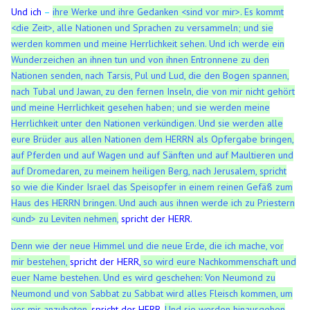
Und ich
–
ihre Werke und ihre Gedanken <sind vor mir>. Es kommt
<die Zeit>, alle Nationen und Sprachen zu versammeln; und sie
werden kommen und meine Herrlichkeit sehen.
Und ich werde ein
Wunderzeichen an ihnen tun und von ihnen Entronnene zu den
Nationen senden, nach Tarsis, Pul und Lud, die den Bogen spannen,
nach Tubal und Jawan, zu den fernen Inseln, die von mir nicht gehört
und meine Herrlichkeit gesehen haben; und sie werden meine
Herrlichkeit unter den Nationen verkündigen. Und sie werden alle
eure Brüder aus allen Nationen dem HERRN als Opfergabe bringen,
auf Pferden und auf Wagen und auf Sänften und auf Maultieren und
auf Dromedaren, zu meinem heiligen Berg, nach Jerusalem, spricht
so wie die Kinder Israel das Speisopfer in einem reinen Gefäß zum
Haus des HERRN bringen.
Und auch aus ihnen werde ich zu Priestern
<und> zu Leviten nehmen,
spricht der HERR.
Denn wie der neue Himmel und die neue Erde, die ich mache, vor
mir bestehen,
spricht der HERR,
so wird eure Nachkommenschaft und
euer Name bestehen.
Und es wird geschehen: Von Neumond zu
Neumond und von Sabbat zu Sabbat wird alles Fleisch kommen, um
vor mir anzubeten,
spricht der HERR.
Und sie werden hinausgehen