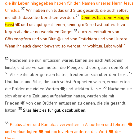
die ihr Leben hingegeben haben für den Namen unseres Herrn Jesus
27
Christus.
Wir haben nun Judas und Silas gesandt, die auch selbst
28
mündlich dasselbe berichten werden.
Denn es hat dem Heiligen
Geist
🕊️ und uns gut geschienen, keine größere Last auf euch zu
29
legen als diese notwendigen Dinge:
euch zu enthalten von
Götzenopfern und von Blut
🩸
und von Ersticktem und von Hurerei.
Wenn ihr euch davor bewahrt, so werdet ihr wohltun. Lebt wohl!“
30
Nachdem sie nun entlassen waren, kamen sie nach Antiochien
hinab; und sie versammelten die Menge und übergaben den Brief.
31
32
Als sie ihn aber gelesen hatten, freuten sie sich über den Trost.
Und Judas und Silas, die auch selbst Propheten waren, ermunterten
33
die Brüder mit vielen Worten 🗨️ und stärkten 🦾 sie.
Nachdem sie
sich aber eine Zeit lang aufgehalten hatten, wurden sie mit
Frieden 🕊️ von den Brüdern entlassen zu denen, die sie gesandt
35
hatten.
Silas hielt es für gut, dazubleiben.
35
Paulus aber und Barnabas verweilten in Antiochien und lehrten 🗨️
und verkündigten 🗨️ mit noch vielen anderen das Wort 🗨️ des
Herrn.