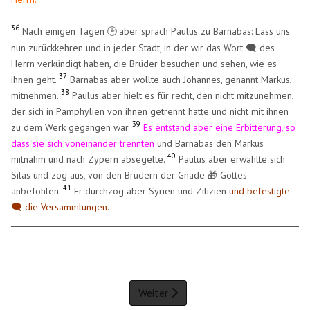
36
Nach einigen Tagen
aber sprach Paulus zu Barnabas: Lass uns
🕒
​
nun zurückkehren und in jeder Stadt, in der wir das Wort 🗨️ des
Herrn verkündigt haben, die Brüder besuchen und sehen, wie es
37
ihnen geht.
Barnabas aber wollte auch Johannes, genannt Markus,
38
mitnehmen.
Paulus aber hielt es für recht, den nicht mitzunehmen,
der sich in Pamphylien von ihnen getrennt hatte und nicht mit ihnen
39
zu dem Werk gegangen war.
Es entstand aber eine Erbitterung, so
dass sie sich voneinander trennten
und Barnabas den Markus
40
mitnahm und nach Zypern absegelte.
Paulus aber erwählte sich
Silas und zog aus, von den Brüdern der Gnade 🎁 Gottes
41
anbefohlen.
Er durchzog aber Syrien und Zilizien
und befestigte
🗨️ die Versammlungen.
Weiter