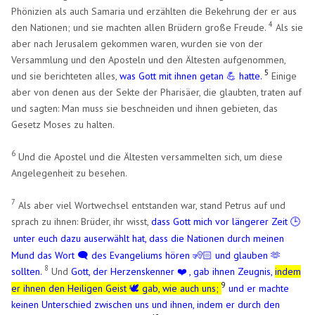
Phönizien als auch Samaria und erzählten die Bekehrung der er aus
4
den Nationen; und sie machten allen Brüdern große Freude.
Als sie
aber nach Jerusalem gekommen waren, wurden sie von der
Versammlung und den Aposteln und den Ältesten aufgenommen,
5
und sie berichteten alles,
was Gott mit ihnen getan 💪 hatte.
Einige
aber von denen aus der Sekte der Pharisäer, die glaubten, traten auf
und sagten: Man muss sie beschneiden und ihnen gebieten, das
Gesetz Moses zu halten.
6
Und die Apostel und die Ältesten versammelten sich, um diese
Angelegenheit zu besehen.
7
Als aber viel Wortwechsel entstanden war, stand Petrus auf und
sprach zu ihnen: Brüder, ihr wisst,
dass Gott mich vor längerer Zeit
🕒
unter euch dazu auserwählt hat, dass die Nationen durch meinen
Mund das Wort 🗨️ des Evangeliums hören 🧏🏻 und glauben 🫶
8
sollten.
Und
Gott, der Herzenskenner
, gab ihnen Zeugnis,
indem
❤️
​
9
er ihnen den Heiligen Geist 🕊️ gab, wie auch uns;
und er machte
keinen Unterschied zwischen uns und ihnen, indem er durch den