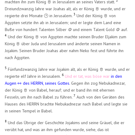
2
machten ihn zum König 🫅 in Jerusalem an seines Vaters statt.
Dreiundzwanzig Jahre war Joahas alt, als er König 🫅 wurde, und er
3
regierte drei Monate 🕒 in Jerusalem.
Und der König 🫅 von
Ägypten setzte ihn ab in Jerusalem; und er legte dem Land eine
Buße von hundert Talenten Silber
und einem Talent Gold
auf.
🪙
🪙
​
4
Und der König 🫅 von Ägypten machte seinen Bruder Eljakim zum
König 🫅 über Juda und Jerusalem und änderte seinen Namen in
Jojakim. Seinen Bruder Joahas aber nahm Neko fest und führte ihn
nach Ägypten.
5
Fünfundzwanzig Jahre war Jojakim alt, als er König 🫅 wurde, und er
6
regierte elf Jahre in Jerusalem.
Und er tat, was böse war
in den
Augen 👀 des HERRN, seines Gottes.
Gegen ihn zog Nebukadnezar,
der König 🫅 von Babel, herauf; und er band ihn mit ehernen
7
Fesseln, um ihn nach Babel zu führen.
Auch von den Geräten des
Hauses des HERRN brachte Nebukadnezar nach Babel und legte sie
in seinen Tempel in Babel.
8
Und das Übrige der Geschichte Jojakims und seine Gräuel, die er
verübt hat, und was an ihm gefunden wurde, siehe, das ist