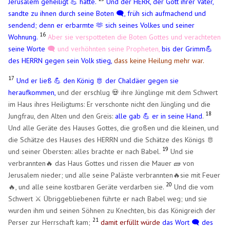
Jerusalem geheiligt 💪 hatte.
Und der HERR, der Gott ihrer Väter,
sandte zu ihnen durch seine Boten 🗨️, früh sich aufmachend und
sendend; denn er erbarmte 🫶 sich seines Volkes und seiner
16
Wohnung.
Aber sie verspotteten die Boten Gottes und verachteten
seine Worte
🗨️ und verhöhnten seine Propheten,
bis der Grimm💪
des HERRN gegen sein Volk stieg,
dass keine Heilung mehr war.
17
Und er ließ 💪 den König 🫅 der Chaldäer gegen sie
heraufkommen,
und der erschlug 💀 ihre Jünglinge mit dem Schwert
im Haus ihres Heiligtums: Er verschonte nicht den Jüngling und die
18
Jungfrau, den Alten und den Greis:
alle gab 💪 er in seine Hand
.
Und alle Geräte des Hauses Gottes, die großen und die kleinen, und
die Schätze des Hauses des HERRN und die Schätze des Königs 🫅
19
und seiner Obersten: alles brachte er nach Babel.
Und sie
verbrannten🔥 das Haus Gottes und rissen die Mauer 🧱 von
Jerusalem nieder; und alle seine Paläste verbrannten🔥sie mit Feuer
20
🔥, und alle seine kostbaren Geräte verdarben sie.
Und die vom
Schwert ⚔️ Übriggebliebenen führte er nach Babel weg; und sie
wurden ihm und seinen Söhnen zu Knechten, bis das Königreich der
21
Perser zur Herrschaft kam;
damit erfüllt würde
das Wort 🗨️ des