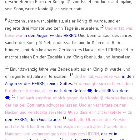
geschrieben im Buch der Könige 🫅 von Israel und Juda. Und Jojakin,
sein Sohn, wurde König 🫅 an seiner statt.
9
Achtzehn Jahre war Jojakin alt, als er König 🫅 wurde, und er
10
regierte drei Monate und zehn Tage in Jerusalem.
Und er tat, was
böse war
in den Augen 👀 des HERRN.
Und beim Umlauf des Jahres
sandte der König 🫅 Nebukadnezar hin und ließ ihn nach Babel
bringen samt den kostbaren Geräten des Hauses des HERRN; und er
machte seinen Bruder Zedekia zum König über Juda und Jerusalem.
11
Einundzwanzig Jahre war Zedekia alt, als er König 🫅 wurde, und
12
er regierte elf Jahre in Jerusalem.
Und er tat, was böse war
in den
Augen 👀 des HERRN, seines Gottes.
Er demütigte sich nicht vor dem
Propheten Jeremia, als er
nach dem Befehl 🗨️ des HERRN redete
13
🗨️.
Und auch empörte er sich gegen den König 🫅 Nebukadnezar,
der ihn bei Gott hatte schwören lassen. Und er verhärtete seinen
Nacken und verstockte sein Herz ❤️, so dass er nicht umkehrte ↩️ zu
14
dem HERRN, dem Gott Israels.
Auch alle Obersten der Priester
und das Volk häuften die Treulosigkeiten, nach allen Gräueln der
Nationen, und verunreinigten das Haus des HERRN,
das er in
15