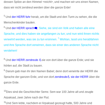
dessen Spitze an den Himmel <reicht>, und machen wir uns einen Namen,
dass wir nicht zerstreut werden über die ganze Erde!
5
Und
der HERR fuhr
herab, um die Stadt und den Turm zu sehen, die die
Menschenkinder bauten.
6
Und
der HERR sprach🗨️
:
Siehe, sie sind ein Volk und haben alle eine
Sprache, und dies haben sie angefangen zu tun; und nun wird ihnen nichts
7
verwehrt werden, was sie zu tun ersinnen.
Wohlan, lasst uns herabfahren
und ihre Sprache dort verwirren, dass sie einer des anderen Sprache nicht
verstehen!
8
Und
der HERR zerstreute 💪
sie von dort über die ganze Erde; und sie
hörten auf, die Stadt zu bauen.
9
Darum gab man ihr den Namen Babel; denn dort verwirrte der HERR die
Sprache der ganzen Erde, und von dort
zerstreute💪 sie der HERR
über die
ganze Erde.
10
Dies sind die Geschlechter Sems: Sem war 100 Jahre alt und zeugte
Arpaksad, zwei Jahre nach der Flut.
11
Und Sem lebte, nachdem er Arpaksad gezeugt hatte, 500 Jahre und