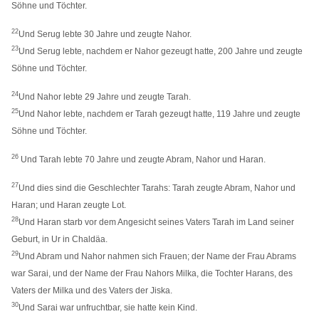
Söhne und Töchter.
22
Und Serug lebte 30 Jahre und zeugte Nahor.
23
Und Serug lebte, nachdem er Nahor gezeugt hatte, 200 Jahre und zeugte
Söhne und Töchter.
24
Und Nahor lebte 29 Jahre und zeugte Tarah.
25
Und Nahor lebte, nachdem er Tarah gezeugt hatte, 119 Jahre und zeugte
Söhne und Töchter.
26
Und Tarah lebte 70 Jahre und zeugte Abram, Nahor und Haran.
27
Und dies sind die Geschlechter Tarahs: Tarah zeugte Abram, Nahor und
Haran; und Haran zeugte Lot.
28
Und Haran starb vor dem Angesicht seines Vaters Tarah im Land seiner
Geburt, in Ur in Chaldäa.
29
Und Abram und Nahor nahmen sich Frauen; der Name der Frau Abrams
war Sarai, und der Name der Frau Nahors Milka, die Tochter Harans, des
Vaters der Milka und des Vaters der Jiska.
30
Und Sarai war unfruchtbar, sie hatte kein Kind.