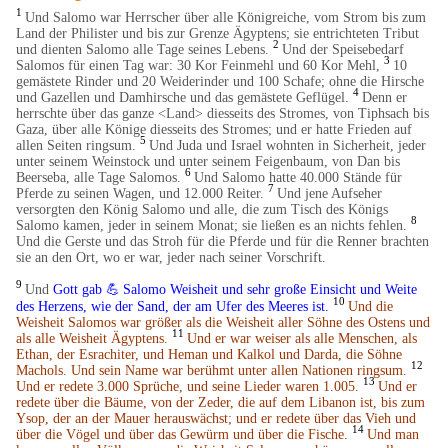
1
Und Salomo war Herrscher über alle Königreiche, vom Strom bis zum
Land der Philister und bis zur Grenze Ägyptens; sie entrichteten Tribut
2
und dienten Salomo alle Tage seines Lebens.
Und der Speisebedarf
3
Salomos für einen Tag war: 30 Kor Feinmehl und 60 Kor Mehl,
10
gemästete Rinder und 20 Weiderinder und 100 Schafe; ohne die Hirsche
4
und Gazellen und Damhirsche und das gemästete Geflügel.
Denn er
herrschte über das ganze <Land> diesseits des Stromes, von Tiphsach bis
Gaza, über alle Könige diesseits des Stromes; und er hatte Frieden auf
5
allen Seiten ringsum.
Und Juda und Israel wohnten in Sicherheit, jeder
unter seinem Weinstock und unter seinem Feigenbaum, von Dan bis
6
Beerseba, alle Tage Salomos.
Und Salomo hatte 40.000 Stände für
7
Pferde zu seinen Wagen, und 12.000 Reiter.
Und jene Aufseher
versorgten den König Salomo und alle, die zum Tisch des Königs
8
Salomo kamen, jeder in seinem Monat; sie ließen es an nichts fehlen.
Und die Gerste und das Stroh für die Pferde und für die Renner brachten
sie an den Ort, wo er war, jeder nach seiner Vorschrift.
9
Und
Gott gab
💪
Salomo Weisheit und sehr große Einsicht und Weite
​
10
des Herzens, wie der Sand, der am Ufer des Meeres ist.
Und die
Weisheit Salomos war größer als die Weisheit aller Söhne des Ostens und
11
als alle Weisheit Ägyptens.
Und er war weiser als alle Menschen, als
Ethan, der Esrachiter, und Heman und Kalkol und Darda, die Söhne
12
Machols. Und sein Name war berühmt unter allen Nationen ringsum.
13
Und er redete 3.000 Sprüche, und seine Lieder waren 1.005.
Und er
redete über die Bäume, von der Zeder, die auf dem Libanon ist, bis zum
Ysop, der an der Mauer herauswächst; und er redete über das Vieh und
14
über die Vögel und über das Gewürm und über die Fische.
Und man