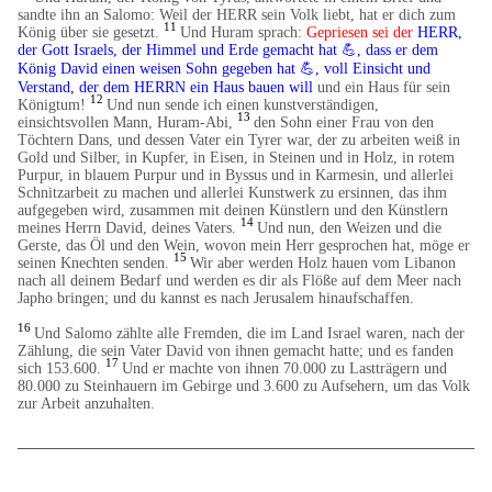
sandte ihn an Salomo: Weil der HERR sein Volk liebt, hat er dich zum
11
König über sie gesetzt.
Und Huram sprach:
Gepriesen sei der
HERR,
der Gott Israels, der Himmel und Erde gemacht hat
💪
, dass er dem
König David einen weisen Sohn gegeben hat
💪
, voll Einsicht und
Verstand, der dem HERRN ein Haus bauen will
und ein Haus für sein
12
Königtum!
Und nun sende ich einen kunstverständigen,
13
einsichtsvollen Mann, Huram-Abi,
den Sohn einer Frau von den
Töchtern Dans, und dessen Vater ein Tyrer war, der zu arbeiten weiß in
Gold und Silber, in Kupfer, in Eisen, in Steinen und in Holz, in rotem
Purpur, in blauem Purpur und in Byssus und in Karmesin, und allerlei
Schnitzarbeit zu machen und allerlei Kunstwerk zu ersinnen, das ihm
aufgegeben wird, zusammen mit deinen Künstlern und den Künstlern
14
meines Herrn David, deines Vaters.
Und nun, den Weizen und die
Gerste, das Öl und den Wein, wovon mein Herr gesprochen hat, möge er
15
seinen Knechten senden.
Wir aber werden Holz hauen vom Libanon
nach all deinem Bedarf und werden es dir als Flöße auf dem Meer nach
Japho bringen; und du kannst es nach Jerusalem hinaufschaffen.
16
Und Salomo zählte alle Fremden, die im Land Israel waren, nach der
Zählung, die sein Vater David von ihnen gemacht hatte; und es fanden
17
sich 153.600.
Und er machte von ihnen 70.000 zu Lastträgern und
80.000 zu Steinhauern im Gebirge und 3.600 zu Aufsehern, um das Volk
zur Arbeit anzuhalten.