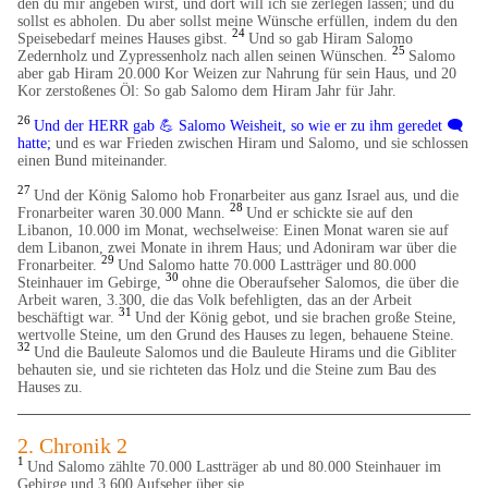
den du mir angeben wirst, und dort will ich sie zerlegen lassen; und du
sollst es abholen. Du aber sollst meine Wünsche erfüllen, indem du den
24
Speisebedarf meines Hauses gibst.
Und so gab Hiram Salomo
25
Zedernholz und Zypressenholz nach allen seinen Wünschen.
Salomo
aber gab Hiram 20.000 Kor Weizen zur Nahrung für sein Haus, und 20
Kor zerstoßenes Öl: So gab Salomo dem Hiram Jahr für Jahr.
26
Und der HERR gab 💪 Salomo Weisheit, so wie er zu ihm geredet 🗨️
hatte;
und es war Frieden zwischen Hiram und Salomo, und sie schlossen
einen Bund miteinander.
27
Und der König Salomo hob Fronarbeiter aus ganz Israel aus, und die
28
Fronarbeiter waren 30.000 Mann.
Und er schickte sie auf den
Libanon, 10.000 im Monat, wechselweise: Einen Monat waren sie auf
dem Libanon, zwei Monate in ihrem Haus; und Adoniram war über die
29
Fronarbeiter.
Und Salomo hatte 70.000 Lastträger und 80.000
30
Steinhauer im Gebirge,
ohne die Oberaufseher Salomos, die über die
Arbeit waren, 3.300, die das Volk befehligten, das an der Arbeit
31
beschäftigt war.
Und der König gebot, und sie brachen große Steine,
wertvolle Steine, um den Grund des Hauses zu legen, behauene Steine.
32
Und die Bauleute Salomos und die Bauleute Hirams und die Gibliter
behauten sie, und sie richteten das Holz und die Steine zum Bau des
Hauses zu.
2. Chronik 2
1
Und Salomo zählte 70.000 Lastträger ab und 80.000 Steinhauer im
Gebirge und 3.600 Aufseher über sie.