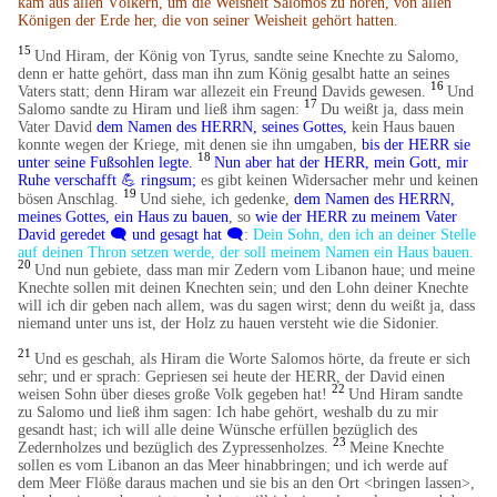
kam aus allen Völkern, um die Weisheit Salomos zu hören, von allen
Königen der Erde her, die von seiner Weisheit gehört hatten.
15
Und Hiram, der König von Tyrus, sandte seine Knechte zu Salomo,
denn er hatte gehört, dass man ihn zum König gesalbt hatte an seines
16
Vaters statt; denn Hiram war allezeit ein Freund Davids gewesen.
Und
17
Salomo sandte zu Hiram und ließ ihm sagen:
Du weißt ja, dass mein
Vater David
dem Namen des HERRN, seines Gottes,
kein Haus bauen
konnte wegen der Kriege, mit denen sie ihn umgaben,
bis der HERR sie
18
unter seine Fußsohlen legte.
Nun aber hat der HERR, mein Gott, mir
Ruhe verschafft
💪
ringsum;
es gibt keinen Widersacher mehr und keinen
19
bösen Anschlag.
Und siehe, ich gedenke,
dem Namen des HERRN,
meines Gottes, ein Haus zu bauen
, so
wie der HERR zu meinem Vater
David geredet 🗨️ und gesagt hat 🗨️
:
Dein Sohn, den ich an deiner Stelle
auf deinen Thron setzen werde, der soll meinem Namen ein Haus bauen.
20
Und nun gebiete, dass man mir Zedern vom Libanon haue; und meine
Knechte sollen mit deinen Knechten sein; und den Lohn deiner Knechte
will ich dir geben nach allem, was du sagen wirst; denn du weißt ja, dass
niemand unter uns ist, der Holz zu hauen versteht wie die Sidonier.
21
Und es geschah, als Hiram die Worte Salomos hörte, da freute er sich
sehr; und er sprach: Gepriesen sei heute der HERR, der David einen
22
weisen Sohn über dieses große Volk gegeben hat!
Und Hiram sandte
zu Salomo und ließ ihm sagen: Ich habe gehört, weshalb du zu mir
gesandt hast; ich will alle deine Wünsche erfüllen bezüglich des
23
Zedernholzes und bezüglich des Zypressenholzes.
Meine Knechte
sollen es vom Libanon an das Meer hinabbringen; und ich werde auf
dem Meer Flöße daraus machen und sie bis an den Ort <bringen lassen>,