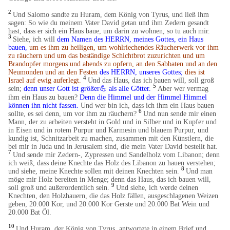
2
Und Salomo sandte zu Huram, dem König von Tyrus, und ließ ihm
sagen: So wie du meinem Vater David getan und ihm Zedern gesandt
hast, dass er sich ein Haus baue, um darin zu wohnen, so tu auch mir.
3
Siehe, ich will
dem Namen des HERRN, meines Gottes, ein Haus
bauen,
um es ihm zu heiligen, um wohlriechendes Räucherwerk vor ihm
zu räuchern und um das beständige Schichtbrot zuzurichten und um
Brandopfer morgens und abends zu opfern, an den Sabbaten und an den
Neumonden und an den Festen
des HERRN, unseres Gottes;
dies ist
4
Israel auf ewig auferlegt.
Und das Haus, das ich bauen will, soll groß
5
sein;
denn unser Gott ist größer
💪
als alle Götter.
Aber wer vermag
ihm ein Haus zu bauen?
Denn die Himmel und der Himmel Himmel
können ihn nicht fassen.
Und wer bin ich, dass ich ihm ein Haus bauen
6
sollte, es sei denn, um vor ihm zu räuchern?
Und nun sende mir einen
Mann, der zu arbeiten versteht in Gold und in Silber und in Kupfer und
in Eisen und in rotem Purpur und Karmesin und blauem Purpur, und
kundig ist, Schnitzarbeit zu machen, zusammen mit den Künstlern, die
bei mir in Juda und in Jerusalem sind, die mein Vater David bestellt hat.
7
Und sende mir Zedern-, Zypressen und Sandelholz vom Libanon; denn
ich weiß, dass deine Knechte das Holz des Libanon zu hauen verstehen;
8
und siehe, meine Knechte sollen mit deinen Knechten sein.
Und man
möge mir Holz bereiten in Menge; denn das Haus, das ich bauen will,
9
soll groß und außerordentlich sein.
Und siehe, ich werde deinen
Knechten, den Holzhauern, die das Holz fällen, ausgeschlagenen Weizen
geben, 20.000 Kor, und 20.000 Kor Gerste und 20.000 Bat Wein und
20.000 Bat Öl.
10
Und Huram, der König von Tyrus, antwortete in einem Brief und