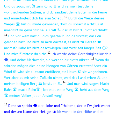
🪙
Und du zogst mit Öl zum König 🫅 und vermehrtest deine
wohlriechenden Salben; und du sandtest deine Boten in die Ferne
10
und erniedrigtest dich bis zum Scheol.
Durch die Weite deines
Weges 🛣️ bist du müde geworden, doch du sprachst nicht: Es ist
umsonst! Du gewannst neue Kraft 🦾, darum bist du nicht erschlafft.
11
Und vor wem hast du dich gescheut und gefürchtet, dass du
gelogen hast und nicht an mich dachtest, es nicht zu Herzen ❤️
nahmst? Habe ich nicht geschwiegen, und zwar seit langer Zeit 🕒?
12
Und mich fürchtest du nicht.
Ich werde deine Gerechtigkeit kundtun
13
🗨️;
und deine Machwerke, sie werden dir nichts nützen.
Wenn du
schreist, mögen dich deine Mengen von Götzen erretten! Aber ein
Wind 🍃 wird sie allesamt entführen, ein Hauch 🍃 sie wegnehmen.
Wer aber zu mir seine Zuflucht nimmt, wird das Land erben 💪 und
14
meinen heiligen Berg 🌄 besitzen 💪.
Und man wird sagen: Macht
Bahn 🛣️, macht Bahn🛣️ ; bereitet einen Weg 🛣️, hebt aus dem Weg
🛣️ meines Volkes jeden Anstoß weg!
15
Denn so spricht 🗨️ der Hohe und Erhabene, der in Ewigkeit wohnt
und dessen Name der Heilige ist:
Ich wohne in der Höhe und im