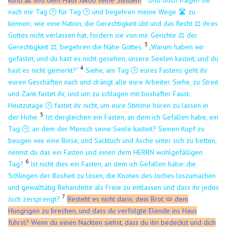
nach mir Tag 🕒 für Tag 🕒 und begehren meine Wege 🛣️ zu
kennen; wie eine Nation, die Gerechtigkeit übt und das Recht ⚖️ ihres
Gottes nicht verlassen hat, fordern sie von mir Gerichte ⚖️ der
3
Gerechtigkeit ⚖️, begehren die Nähe Gottes.
„Warum haben wir
gefastet, und du hast es nicht gesehen, unsere Seelen kasteit, und du
4
hast es nicht gemerkt?“
Siehe, am Tag 🕒 eures Fastens geht ihr
euren Geschäften nach und drängt alle eure Arbeiter.
Siehe, zu Streit
und Zank fastet ihr, und um zu schlagen mit boshafter Faust.
Heutzutage 🕒 fastet ihr nicht, um eure Stimme hören zu lassen in
5
der Höhe.
Ist dergleichen ein Fasten, an dem ich Gefallen habe, ein
Tag 🕒, an dem der Mensch seine Seele kasteit? Seinen Kopf zu
beugen wie eine Binse, und Sacktuch und Asche unter sich zu betten,
nennst du das ein Fasten und einen dem HERRN wohlgefälligen
6
Tag?
Ist nicht dies ein Fasten, an dem ich Gefallen habe: die
Schlingen der Bosheit zu lösen, die Knoten des Joches loszumachen
und gewalttätig Behandelte als Freie zu entlassen und dass ihr jedes
7
Joch zersprengt?
Besteht es nicht darin, dein Brot 🫓 dem
Hungrigen zu brechen, und dass du verfolgte Elende ins Haus
führst? Wenn du einen Nackten siehst, dass du ihn bedeckst und dich