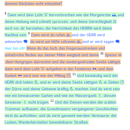
deinem Nächsten nicht entziehst?
8
Dann wird dein Licht 💡 hervorbrechen wie die Morgenröte 🌅, und
deine Heilung wird schnell sprossen; und deine Gerechtigkeit ⚖️
wird vor dir herziehen, die Herrlichkeit des HERRN wird deine
9
Nachhut sein.
Dann wirst du rufen 🙏,
und der HERR wird
antworten 🗨️
;
du wirst um Hilfe schreien 🙏,
und er wird sagen 🗨️
:
Hier bin ich!
Wenn du das Joch, das Fingerausstrecken und
10
unheilvolle Reden aus deiner Mitte wegtust
und deine
Speise
🫓
dem Hungrigen darreichst und die niedergedrückte Seele sättigst,
dann wird dein Licht 💡 aufgehen in der Finsternis 🕶️, und dein
11
Dunkel 🕶️ wird sein wie der Mittag 🕒.
Und
beständig wird der
HERR dich leiten 💪,
und er wird deine Seele sättigen 💪 in Zeiten 🕒
der Dürre und deine Gebeine kräftig 💪 machen. Und du wirst sein
wie ein bewässerter Garten und wie ein Wasserquell 💧, dessen
12
Gewässer 💧 nicht trügen.
Und die Deinen werden die uralten
Trümmer aufbauen; die Grundmauern vergangener Geschlechter
wirst du aufrichten; und du wirst genannt werden: Vermaurer der
Lücken, Wiederhersteller bewohnbarer Straßen.