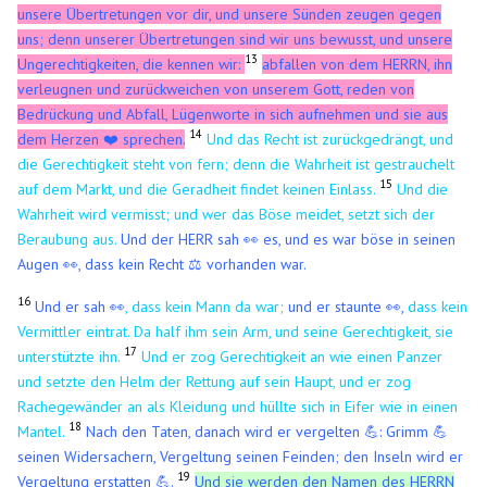
unsere Übertretungen vor dir, und unsere Sünden zeugen gegen
uns; denn unserer Übertretungen sind wir uns bewusst, und unsere
13
Ungerechtigkeiten, die kennen wir:
abfallen von dem HERRN, ihn
verleugnen und zurückweichen von unserem Gott, reden von
Bedrückung und Abfall, Lügenworte in sich aufnehmen und sie aus
14
dem Herzen ❤️ sprechen.
Und das Recht ist zurückgedrängt, und
die Gerechtigkeit steht von fern; denn die Wahrheit ist gestrauchelt
15
auf dem Markt, und die Geradheit findet keinen Einlass.
Und die
Wahrheit wird vermisst; und wer das Böse meidet, setzt sich der
Beraubung aus.
Und der HERR sah 👀 es, und es war böse in seinen
Augen 👀, dass kein Recht ⚖️ vorhanden war.
16
Und er sah
👀
, dass kein Mann da war;
und er staunte
👀
,
dass kein
Vermittler eintrat. Da half ihm sein Arm, und seine Gerechtigkeit, sie
17
unterstützte ihn.
Und er zog Gerechtigkeit an wie einen Panzer
und setzte den Helm der Rettung auf sein Haupt, und er zog
Rachegewänder an als Kleidung und hüllte sich in Eifer wie in einen
18
Mantel.
Nach den Taten, danach wird er vergelten 💪: Grimm 💪
seinen Widersachern, Vergeltung seinen Feinden; den Inseln wird er
19
Vergeltung erstatten 💪.
Und sie werden den Namen des HERRN