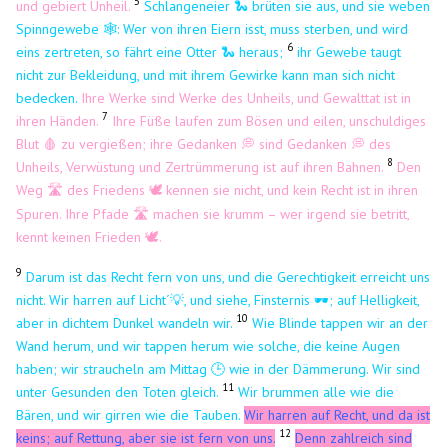
5
und gebiert Unheil.
Schlangeneier 🐍 brüten sie aus, und sie weben
Spinngewebe 🕸️: Wer von ihren Eiern isst, muss sterben, und wird
6
eins zertreten, so fährt eine Otter 🐍 heraus;
ihr Gewebe taugt
nicht zur Bekleidung, und mit ihrem Gewirke kann man sich nicht
bedecken.
Ihre Werke sind Werke des Unheils, und Gewalttat ist in
7
ihren Händen.
Ihre Füße laufen zum Bösen und eilen, unschuldiges
Blut 🩸 zu vergießen; ihre Gedanken 💭 sind Gedanken 💭 des
8
Unheils, Verwüstung und Zertrümmerung ist auf ihren Bahnen.
Den
Weg 🛣️ des Friedens
kennen sie nicht, und kein Recht ist in ihren
🕊️
​
Spuren. Ihre Pfade 🛣️ machen sie krumm – wer irgend sie betritt,
kennt keinen Frieden
.
🕊️
9
Darum ist das Recht fern von uns, und die Gerechtigkeit erreicht uns
nicht. Wir harren auf Licht´💡, und siehe, Finsternis 🕶️; auf Helligkeit,
10
aber in dichtem Dunkel wandeln wir.
Wie Blinde tappen wir an der
Wand herum, und wir tappen herum wie solche, die keine Augen
haben; wir straucheln am Mittag 🕒 wie in der Dämmerung. Wir sind
11
unter Gesunden den Toten gleich.
Wir brummen alle wie die
Bären, und wir girren wie die Tauben.
Wir harren auf Recht, und da ist
12
keins; auf Rettung, aber sie ist fern von uns.
Denn zahlreich sind