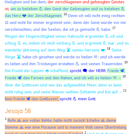
Heiligtum und bei dem,
der zerschlagenen und gebeugten Geistes
ist,
um zu beleben 💪 den Geist der Gebeugten und zu beleben 💪
16
das Herz
❤️
der Zerschlagenen.
Denn ich will nicht ewig rechten
⚖️ und nicht für immer ergrimmt sein; denn der Geist würde vor mir
17
verschmachten, und die Seelen, die ich ja gemacht 💪 habe.
Wegen der Ungerechtigkeit seiner Habsucht ergrimmte 💪 ich und
schlug 💪 es, indem ich mich verbarg 💪 und ergrimmt 💪 war; und es
18
wandelte abtrünnig auf dem Weg 🛣️ seines Herzens ❤️.
Seine
Wege 🛣️
habe ich gesehen und werde es heilen 🫶; und ich werde
19
es leiten und ihm Tröstungen erstatten 💪 und seinen Trauernden.
Die Frucht der Lippen
schaffend,
spricht 🗨️ der HERR:
Friede
,
👄
🕊️
20
Friede
den Fernen und den Nahen, und ich will es heilen 🫶. –
🕊️
Aber die Gottlosen sind wie das aufgewühlte Meer, denn es kann
21
nicht ruhig sein, und seine Wasser wühlen Schlamm und Kot auf. –
Kein Friede
den Gottlosen!,
spricht 💪 mein Gott.
🕊️
​
Jesaja 58
1
Rufe 🙏 aus voller Kehle, halte nicht zurück! Erhebe 🙏 deine
Stimme 🙏 wie eine Posaune und tu meinem Volk seine Übertretung
2
kund 🙏 und dem Haus Jakob seine Sünden!
Und doch fragen sie