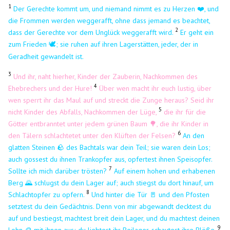
1
Der Gerechte kommt um, und niemand nimmt es zu Herzen ❤️, und
die Frommen werden weggerafft, ohne dass jemand es beachtet,
2
dass der Gerechte vor dem Unglück weggerafft wird.
Er geht ein
zum Frieden
; sie ruhen auf ihren Lagerstätten, jeder, der in
🕊️
Geradheit gewandelt ist.
3
Und ihr, naht hierher, Kinder der Zauberin, Nachkommen des
4
Ehebrechers und der Hure!
Über wen macht ihr euch lustig, über
wen sperrt ihr das Maul auf und streckt die Zunge heraus? Seid ihr
5
nicht Kinder des Abfalls, Nachkommen der Lüge,
die ihr für die
Götter entbranntet unter jedem grünen Baum 🌳, die ihr Kinder in
6
den Tälern schlachtetet unter den Klüften der Felsen?
An den
glatten Steinen 🪨 des Bachtals war dein Teil; sie waren dein Los;
auch gossest du ihnen Trankopfer aus, opfertest ihnen Speisopfer.
7
Sollte ich mich darüber trösten?
Auf einem hohen und erhabenen
Berg 🌄 schlugst du dein Lager auf; auch stiegst du dort hinauf, um
8
Schlachtopfer zu opfern.
Und hinter die Tür 🚪 und den Pfosten
setztest du dein Gedächtnis. Denn von mir abgewandt decktest du
auf und bestiegst, machtest breit dein Lager, und du machtest deinen
9
Lohn
mit ihnen aus; du liebtest ihr Beilager, schautest ihre Blöße.