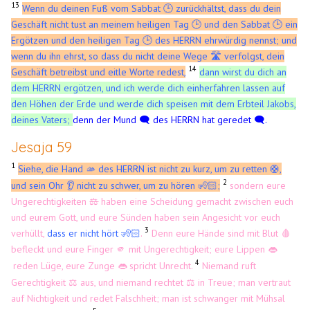
13
Wenn du deinen Fuß vom Sabbat 🕒 zurückhältst, dass du dein
Geschäft nicht tust an meinem heiligen Tag 🕒 und den Sabbat 🕒 ein
Ergötzen und den heiligen Tag 🕒 des HERRN ehrwürdig nennst; und
wenn du ihn ehrst, so dass du nicht deine Wege 🛣️ verfolgst, dein
14
Geschäft betreibst und eitle Worte redest,
dann wirst du dich an
dem HERRN ergötzen, und ich werde dich einherfahren lassen auf
den Höhen der Erde und werde dich speisen mit dem Erbteil Jakobs,
deines Vaters;
denn der Mund 🗨️ des HERRN hat geredet 🗨️.
Jesaja 59
1
Siehe, die Hand 🫴 des HERRN ist nicht zu kurz, um zu retten
,
🛟
2
und sein Ohr 👂 nicht zu schwer, um zu hören 🧏🏻;
sondern eure
Ungerechtigkeiten
⚖️
haben eine Scheidung gemacht zwischen euch
und eurem Gott, und eure Sünden haben sein Angesicht vor euch
3
verhüllt,
dass er nicht hört 🧏🏻
.
Denn eure Hände sind mit Blut 🩸
befleckt und eure Finger 🫵 mit Ungerechtigkeit; eure Lippen
👄
4
reden Lüge, eure Zunge
spricht Unrecht.
Niemand ruft
👄
​
Gerechtigkeit ⚖️ aus, und niemand rechtet ⚖️ in Treue; man vertraut
auf Nichtigkeit und redet Falschheit; man ist schwanger mit Mühsal