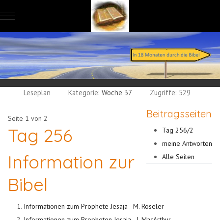
Mobile Menu Toggle
Leseplan
Kategorie:
Woche 37
Zugriffe: 529
Beitragsseiten
Seite 1 von 2
Tag 256
Tag 256/2
meine Antworten
Information zur
Alle Seiten
Bibel
Informationen zum Prophete Jesaja - M. Röseler
Informationen zum Propheten Jesaja - J. MacArthur