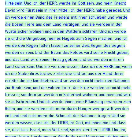
Hirte sein.
Und ich, der HERR, werde ihr Gott sein, und mein Knecht
David wird Fürst sein in ihrer Mitte. Ich, der HERR, habe geredet.
Und
ich werde einen Bund des Friedens mit ihnen schließen und werde
die bösen Tiere aus dem Land vertilgen; und sie werden in der
Wüste sicher wohnen und in den Wäldern schlafen.
Und ich werde
sie und die Umgebung meines Hügels zum Segen machen; und ich
werde den Regen fallen lassen zu seiner Zeit, Regen des Segens
werden es sein.
Und der Baum des Feldes wird seine Frucht geben,
und das Land wird seinen Ertrag geben; und sie werden in ihrem
Land sicher sein. Und sie werden wissen, dass ich der HERR bin, wenn
ich die Stäbe ihres Joches zerbreche und sie aus der Hand derer
errette, die sie knechteten.
Und sie werden nicht mehr den Nationen
zur Beute sein, und die wilden Tiere der Erde werden sie nicht mehr
fressen; sondern sie werden in Sicherheit wohnen, und niemand wird
sie aufschrecken.
Und ich werde ihnen eine Pflanzung erwecken zum
Ruhm, und sie werden nicht mehr durch Hunger weggerafft werden
im Land und nicht mehr die Schmach der Nationen tragen.
Und sie
werden wissen, dass ich, der HERR, ihr Gott, mit ihnen bin und dass
sie, das Haus Israel, mein Volk sind, spricht der Herr, HERR.
Und ihr,
meine Herde, Herde meiner Weide, ihr seid Menschen; ich bin euer