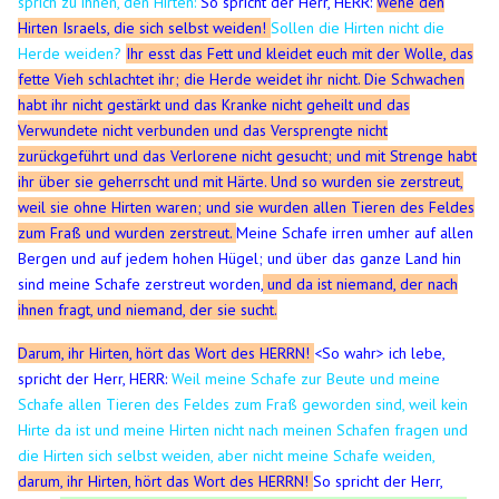
sprich zu ihnen, den Hirten:
So spricht der Herr, HERR:
Wehe den
Hirten Israels, die sich selbst weiden!
Sollen die Hirten nicht die
Herde weiden?
Ihr esst das Fett und kleidet euch mit der Wolle, das
fette Vieh schlachtet ihr; die Herde weidet ihr nicht.
Die Schwachen
habt ihr nicht gestärkt und das Kranke nicht geheilt und das
Verwundete nicht verbunden und das Versprengte nicht
zurückgeführt und das Verlorene nicht gesucht; und mit Strenge habt
ihr über sie geherrscht und mit Härte.
Und so wurden sie zerstreut,
weil sie ohne Hirten waren; und sie wurden allen Tieren des Feldes
zum Fraß und wurden zerstreut.
Meine Schafe irren umher auf allen
Bergen und auf jedem hohen Hügel; und über das ganze Land hin
sind meine Schafe zerstreut worden,
und da ist niemand, der nach
ihnen fragt, und niemand, der sie sucht.
Darum, ihr Hirten, hört das Wort des HERRN!
<
So wahr> ich lebe,
spricht der Herr, HERR:
Weil meine Schafe zur Beute und meine
Schafe allen Tieren des Feldes zum Fraß geworden sind, weil kein
Hirte da ist und meine Hirten nicht nach meinen Schafen fragen und
die Hirten sich selbst weiden, aber nicht meine Schafe weiden,
darum, ihr Hirten, hört das Wort des HERRN!
So spricht der Herr,