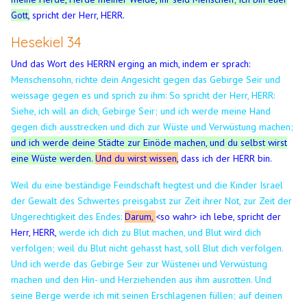
Gott,
spricht der Herr, HERR.
Hesekiel 34
Und das Wort des HERRN erging an mich, indem er sprach:
Menschensohn, richte dein Angesicht gegen das Gebirge Seir und
weissage gegen es
und sprich zu ihm: So spricht der Herr, HERR:
Siehe, ich will an dich, Gebirge Seir; und ich werde meine Hand
gegen dich ausstrecken und dich zur Wüste und Verwüstung machen;
und ich werde deine Städte zur Einöde machen, und du selbst wirst
eine Wüste werden.
Und du wirst wissen,
dass ich der HERR bin.
Weil du eine beständige Feindschaft hegtest und die Kinder Israel
der Gewalt des Schwertes preisgabst zur Zeit ihrer Not, zur Zeit der
Ungerechtigkeit des Endes:
Darum,
<so wahr> ich lebe, spricht der
Herr, HERR,
werde ich dich zu Blut machen, und Blut wird dich
verfolgen; weil du Blut nicht gehasst hast, soll Blut dich verfolgen.
Und ich werde das Gebirge Seir zur Wüstenei und Verwüstung
machen und den Hin- und Herziehenden aus ihm ausrotten.
Und
seine Berge werde ich mit seinen Erschlagenen füllen; auf deinen