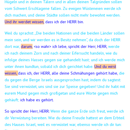
Hügeln und in deinen Tälern und in allen deinen Talgründen sollen
vom Schwert Erschlagene fallen.
Zu ewigen Wüsteneien werde ich
dich machen, und deine Städte sollen nicht mehr bewohnt werden.
Und ihr werdet wissen,
dass ich der HERR bin.
Weil du sprachst: „Die beiden Nationen und die beiden Länder sollen
mein sein, und wir werden es in Besitz nehmen“, da doch der HERR
dort war,
darum,
<so wahr> ich lebe, spricht der Herr, HERR,
werde
ich nach deinem Zorn und nach deiner Eifersucht handeln, wie du
infolge deines Hasses gegen sie gehandelt hast; und ich werde mich
unter ihnen kundtun, sobald ich dich gerichtet habe.
Und du wirst
wissen,
dass ich, der HERR, alle deine Schmähungen gehört habe,
die
du gegen die Berge Israels ausgesprochen hast, indem du sagtest:
Sie sind verwüstet, uns sind sie zur Speise gegeben!
Und ihr habt mit
eurem Mund gegen mich großgetan und eure Worte gegen mich
gehäuft;
ich habe es gehört.
So spricht der Herr, HERR:
Wenn die ganze Erde sich freut, werde ich
dir Verwüstung bereiten.
Wie du deine Freude hattest an dem Erbteil
des Hauses Israel, weil es verwüstet war, ebenso werde ich dir tun: