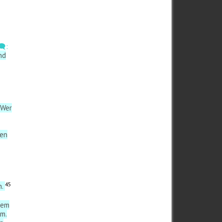
️:
nd
Wer
nen
45
n.
nem
em.