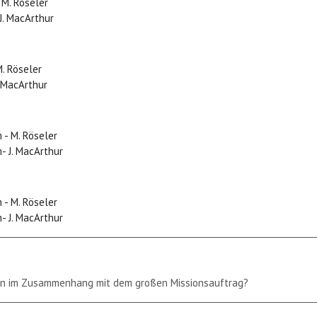
 M. Röseler
J. MacArthur
M. Röseler
 MacArthur
 - M. Röseler
 J. MacArthur
 - M. Röseler
 J. MacArthur
rn im Zusammenhang mit dem großen Missionsauftrag?