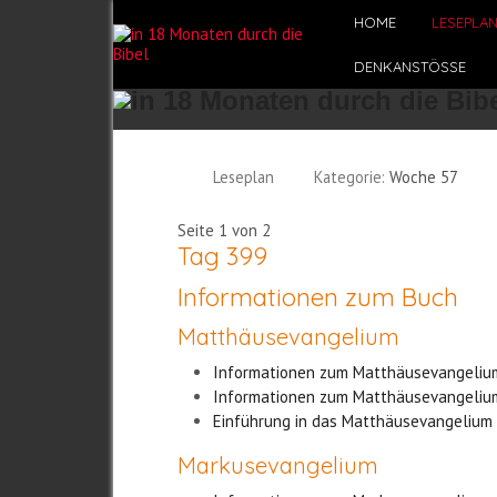
HOME
LESEPLA
DENKANSTÖSSE
Leseplan
Kategorie:
Woche 57
Seite 1 von 2
Tag 399
Informationen zum Buch
Matthäusevangelium
Informationen zum Matthäusevangelium
Informationen zum Matthäusevangelium
Einführung in das Matthäusevangelium - 
Markusevangelium