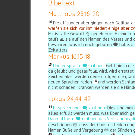
Bibeltext
Matthäus 28,16-20
16
Die elf Jünger aber gingen nach Galiläa, a
warfen sie sich vor ihm nieder; einige aber z
Mir ist alle Gewalt 💪 gegeben im Himmel un
tauft 🌊 sie auf den Namen des Vaters und d
bewahren, was ich euch geboten 🗨️ habe. Und
Zeitalters.
Markus 16,15-18
15
Und er sprach 🗨️zu ihnen:
Geht hin in di
da glaubt und getauft 🌊 wird, wird errette
Zeichen aber werden denen folgen, die gla
18
neuen Sprachen reden
und werden Schlang
nicht schaden; Kranken werden sie die Hände
Lukas 24,44-49
44
Er sprach aber 🗨️ zu ihnen:
Dies sind meine
alles erfüllt werden muss, was über mich g
Dann öffnete 🗨️ er ihnen das Verständnis, d
geschrieben 📖, dass der Christus leiden un
Namen Buße und Vergebung 🫶 der Sünden ge
48
49