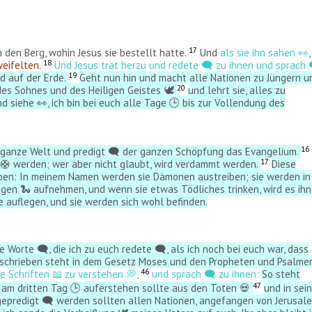
17
n den Berg, wohin Jesus sie bestellt hatte.
Und
als sie ihn sahen 👀
,
18
weifelten.
Und Jesus trat herzu und redete 🗨️ zu ihnen und sprach 
19
d auf der Erde.
Geht nun hin und macht alle Nationen zu Jüngern u
20
es Sohnes und des Heiligen Geistes 🕊️
und lehrt sie, alles zu
 siehe 👀, ich bin bei euch alle Tage 🕒 bis zur Vollendung des
16
e ganze Welt und predigt 🗨️ der ganzen Schöpfung das Evangelium.
17
t 🛟 werden; wer aber nicht glaubt, wird verdammt werden.
Diese
uben: In meinem Namen werden sie Dämonen austreiben; sie werden in
en 🐍 aufnehmen, und wenn sie etwas Tödliches trinken, wird es ih
 auflegen, und sie werden sich wohl befinden.
 Worte 🗨️, die ich zu euch redete 🗨️, als ich noch bei euch war, dass
eschrieben steht in dem Gesetz Moses und den Propheten und Psalme
46
ie Schriften
zu verstehen 💭,
und sprach 🗨️ zu ihnen:
So steht
📖
​
47
d am dritten Tag 🕒 auferstehen sollte aus den Toten 💀
und in sei
predigt 🗨️ werden sollten allen Nationen, angefangen von Jerusal