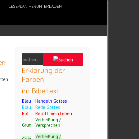
LESEPLAN HERUNTERLADEN
en
Erklärung der
Farben
rten
im Bibeltext
Blau
Handeln Gottes
Blau
Rede Gottes
Rot
Betrift mein Leben
Verheißung /
Grün
Versprechen
Verheißung /