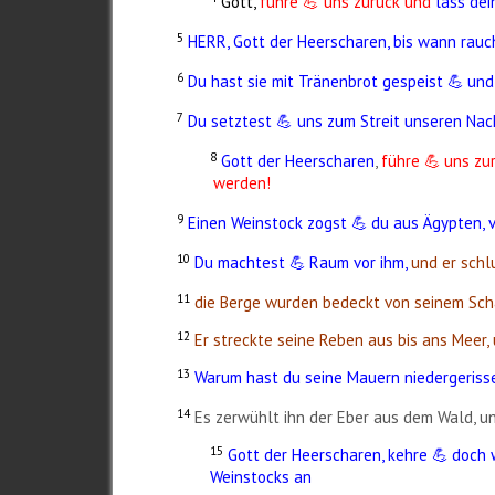
Gott,
führe
uns zurück und
lass
dei
💪
5
HERR, Gott der Heerscharen, bis wann rau
6
Du hast sie mit Tränenbrot gespeist
und
💪
​
7
Du setztest
uns zum Streit unseren Nach
💪
8
Gott der Heerscharen
,
führe
uns zu
💪
​
werden!
9
Einen Weinstock zogst
du aus Ägypten, 
💪
​
10
Du machtest
Raum vor ihm,
und er schl
💪
​
11
die Berge wurden bedeckt von seinem Sch
12
Er streckte seine Reben aus bis ans Meer,
13
Warum hast du seine Mauern niedergeris
14
Es zerwühlt ihn der Eber aus dem Wald, un
15
Gott der Heerscharen, kehre
doch 
💪
​
Weinstocks an