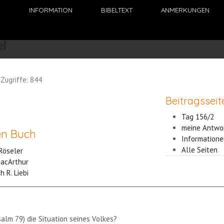
N
INFORMATION
BIBELTEXT
ANMERKUNGEN
Zugriffe: 844
Beitragsseit
Tag 156/2
meine Antwo
en Buch
Informatione
Alle Seiten
 Röseler
MacArthur
 R. Liebi
alm 79) die Situation seines Volkes?