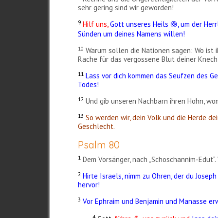
sehr gering sind wir geworden!
9
Hilf uns,
Gott unseres Heils
, um der Her
🛟
Sünden um deines Namens willen!
10
Warum sollen die Nationen sagen: Wo ist 
Rache für das vergossene Blut deiner Knech
11
Lass vor dich kommen das Seufzen des Gef
Todes!
12
Und gib unseren Nachbarn ihren Hohn, womit
13
So werden wir, dein Volk und die Herde dei
Geschlecht.
Psalm 80
1
Dem Vorsänger, nach „Schoschannim-Edut“. 
2
Hirte Israels, nimm zu Ohren, der du Joseph
hervor!
3
Vor Ephraim und Benjamin und Manasse er
4