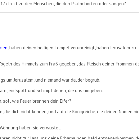
7-17 direkt zu den Menschen, die den Psalm hörten oder sangen?
mmen,
haben deinen heiligen Tempel verunreinigt, haben Jerusalem zu
Vögeln des Himmels zum Fraß gegeben, das Fleisch deiner Frommen d
ngs um Jerusalem, und niemand war da, der begrub.
rn, ein Spott und Schimpf denen, die uns umgeben.
, soll wie Feuer brennen dein Eifer?
 die dich nicht kennen, und auf die Königreiche, die deinen Namen ni
 Wohnung haben sie verwüstet.
fahren nicht zu; lass uns deine Erbarmungen bald entgegenkommen, 