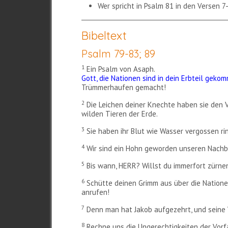
Wer spricht in Psalm 81 in den Versen 
Bibeltext
Psalm 79-83; 89
1
Ein Psalm von Asaph.
Gott, die Nationen sind in dein Erbteil geko
Trümmerhaufen gemacht!
2
Die Leichen deiner Knechte haben sie den 
wilden Tieren der Erde.
3
Sie haben ihr Blut wie Wasser vergossen ri
4
Wir sind ein Hohn geworden unseren Nachba
5
Bis wann, HERR? Willst du immerfort zürnen
6
Schütte deinen Grimm aus über die Nationen,
anrufen!
7
Denn man hat Jakob aufgezehrt, und seine
8
Rechne uns die Ungerechtigkeiten der Vor