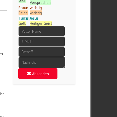
Grün
Versprechen
Braun
wichtig
Beige
wichtig
Türkis
Jesus
Gelb
Heiliger Geist
en
Absenden
cht
denn