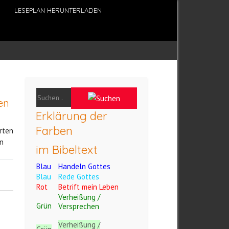
LESEPLAN HERUNTERLADEN
en
Erklärung der
Farben
rten
n
im Bibeltext
Blau
Handeln Gottes
Blau
Rede Gottes
Rot
Betrift mein Leben
Verheißung /
Grün
Versprechen
Verheißung /