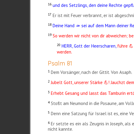
16
und des Setzlings, den deine Rechte gepfla
17
Er ist mit Feuer verbrannt, er ist abgesc
18
Deine Hand 🫴 sei auf dem Mann deiner Re
19
So werden wir nicht von dir abweichen; b
20
HERR, Gott der Heerscharen,
führe
💪
werden.
Psalm 81
1
Dem Vorsänger, nach der Gittit. Von Asaph.
2
Jubelt Gott, unserer Stärke
! Jauchzt dem
💪
3
Erhebt Gesang und lasst das Tamburin ertön
4
Stoßt am Neumond in die Posaune, am Vol
5
Denn eine Satzung für Israel ist es, eine 
6
Er setzte es ein als Zeugnis in Joseph, als
nicht kannte.