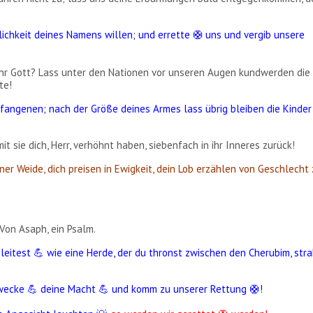
rlichkeit deines Namens willen; und errette
uns und vergib unsere
🛟
​
ihr Gott? Lass unter den Nationen vor unseren Augen kundwerden die
te!
angenen; nach der Größe deines Armes lass übrig bleiben die Kinder
 sie dich, Herr, verhöhnt haben, siebenfach in ihr Inneres zurück!
ner Weide, dich preisen in Ewigkeit, dein Lob erzählen von Geschlecht
Von Asaph, ein Psalm.
 leitest 💪 wie eine Herde, der du thronst zwischen den Cherubim, str
wecke 💪 deine Macht 💪 und komm zu unserer Rettung
!
🛟