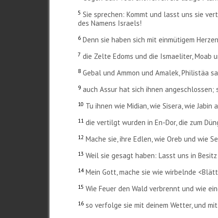
5
Sie sprechen: Kommt und lasst uns sie vert
des Namens Israels!
6
Denn sie haben sich mit einmütigem Herzen
7
die Zelte Edoms und die Ismaeliter, Moab u
8
Gebal und Ammon und Amalek, Philistäa s
9
auch Assur hat sich ihnen angeschlossen; 
10
Tu ihnen wie Midian, wie Sisera, wie Jabin 
11
die vertilgt wurden in En-Dor, die zum Dü
12
Mache sie, ihre Edlen, wie Oreb und wie S
13
Weil sie gesagt haben: Lasst uns in Besi
14
Mein Gott, mache sie wie wirbelnde <Blät
15
Wie Feuer den Wald verbrennt und wie ei
16
so verfolge sie mit deinem Wetter, und m