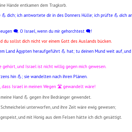
 seine Hände entkamen dem Tragkorb.
e
dich; ich antwortete dir in des Donners Hülle; ich prüfte
ich a
💪
💪
​
​ d
zeugen 🗨️. O Israel, wenn du mir gehorchtest 🗨️!
und du sollst dich nicht vor einem Gott des Auslands bücken.
 dem Land Ägypten heraufgeführt 💪 hat; tu deinen Mund weit auf, und 
 gehört, und Israel ist nicht willig gegen mich gewesen.
rzens hin 💪; sie wandelten nach ihren Plänen.
e, dass Israel in meinen Wegen
gewandelt wäre!
🛣️
​
d meine Hand 💪 gegen ihre Bedränger gewendet.
 Schmeichelei unterworfen, und ihre Zeit wäre ewig gewesen;
gespeist, und mit Honig aus dem Felsen hätte ich dich gesättigt.