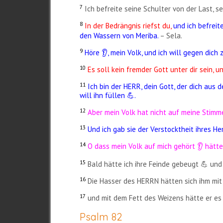
7
Ich befreite seine Schulter von der Last,
8
In der Bedrängnis riefst du,
und ich befreit
den Wassern von Meriba.
– Sela.
9
Höre 👂, mein Volk, und ich will gegen dich 
10
Es soll kein fremder Gott unter dir sein, 
11
Ich bin der HERR, dein Gott, der dich aus
will ihn füllen 💪.
12
Aber mein Volk hat nicht auf meine Stimme
13
Und ich gab sie der Verstocktheit ihres He
14
O dass mein Volk auf mich gehört 👂 hätt
15
Bald hätte ich ihre Feinde gebeugt 💪 un
16
Die Hasser des HERRN hätten sich ihm mit
17
und mit dem Fett des Weizens hätte er es 
Psalm 82