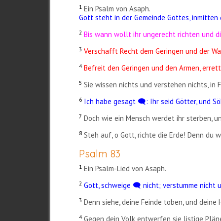
1
Ein Psalm von Asaph.
Gott steht in der Gemeinde Gottes, inmitten d
2
Bis wann wollt ihr ungerecht richten und 
3
Verschafft Recht dem Geringen und der Wa
4
Befreit den Geringen und den Armen, errett
5
Sie wissen nichts und verstehen nichts, in
6
Ich habe gesagt 🗨️: Ihr seid Götter, und S
7
Doch wie ein Mensch werdet ihr sterben, un
8
Steh auf, o Gott, richte die Erde! Denn du 
Psalm 83
1
Ein Psalm-Lied von Asaph.
2
Gott, schweige 🗨️ nicht; verstumme nicht un
3
Denn siehe, deine Feinde toben, und deine
4
Gegen dein Volk entwerfen sie listige Plä