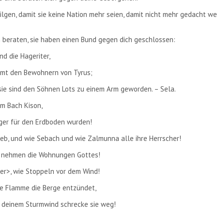
ilgen, damit sie keine Nation mehr seien, damit nicht mehr gedacht w
 beraten, sie haben einen Bund gegen dich geschlossen:
nd die Hageriter,
amt den Bewohnern von Tyrus;
sie sind den Söhnen Lots zu einem Arm geworden. – Sela.
am Bach Kison,
nger für den Erdboden wurden!
eeb, und wie Sebach und wie Zalmunna alle ihre Herrscher!
tz nehmen die Wohnungen Gottes!
ter>, wie Stoppeln vor dem Wind!
ne Flamme die Berge entzündet,
it deinem Sturmwind schrecke sie weg!