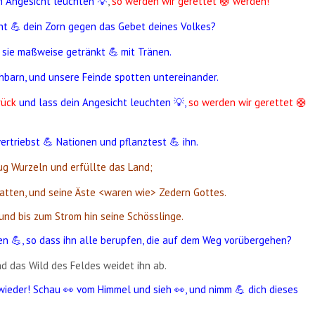
n Angesicht leuchten 💡
,
so werden wir gerettet 🛟 werden!
cht
dein Zorn gegen das Gebet deines Volkes?
💪
​
 sie maßweise getränkt
mit Tränen.
💪
​
barn, und unsere Feinde spotten untereinander.
rück
und lass dein Angesicht leuchten 💡,
so werden wir gerettet
🛟
vertriebst
Nationen und pflanztest
ihn.
💪
💪
ug Wurzeln und erfüllte das Land;
atten, und seine Äste <waren wie> Zedern Gottes.
 und bis zum Strom hin seine Schösslinge.
sen
, so dass ihn alle berupfen, die auf dem Weg vorübergehen?
💪
d das Wild des Feldes weidet ihn ab.
wieder! Schau
vom Himmel und sieh
, und nimm 💪 dich dieses
👀
👀