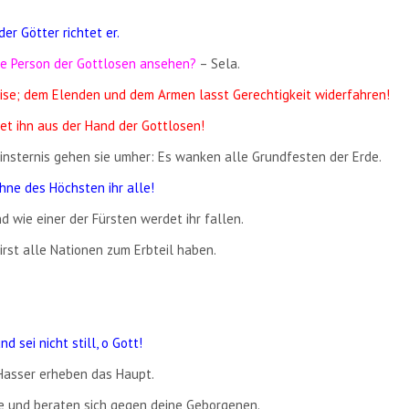
er Götter richtet er.
die Person der Gottlosen ansehen?
– Sela.
ise; dem Elenden und dem Armen lasst Gerechtigkeit widerfahren!
et ihn aus der Hand der Gottlosen!
 Finsternis gehen sie umher: Es wanken alle Grundfesten der Erde.
öhne des Höchsten ihr alle!
d wie einer der Fürsten werdet ihr fallen.
wirst alle Nationen zum Erbteil haben.
d sei nicht still, o Gott!
 Hasser erheben das Haupt.
ne und beraten sich gegen deine Geborgenen.