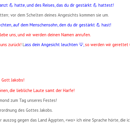
nzt 💪 hatte, und des Reises, das du dir gestärkt 💪 hattest!
hnitten; vor dem Schelten deines Angesichts kommen sie um.
chten, auf dem Menschensohn, den du dir gestärkt 💪 hast!
elebe uns, und wir werden deinen Namen anrufen.
uns zurück!
L
ass dein Angesicht leuchten 💡,
so werden wir gerettet 
​
 Gott Jakobs!
en, die liebliche Laute samt der Harfe!
lmond zum Tag unseres Festes!
Verordnung des Gottes Jakobs.
 er auszog gegen das Land Ägypten, <wo> ich eine Sprache hörte, die i