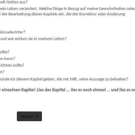
keit Gottes aus?
 mein Leben verändert. Welche Dinge in Bezug auf meine Gewohnheiten ode
 der Bearbeitung dieses Kapitels ein, die der Korrektur oder Änderung
chlüsselwörter?
und wie wirken sie in meinem Leben?
ollte?
fen kann?
ichten sollte?
en?
ürde ich diesem Kapitel geben, die mir hilft, seine Aussage zu behalten?
r einzelnen Kapitel:
Lies das Kapitel ... lies es noch einmal ... und lies es 
Weiter