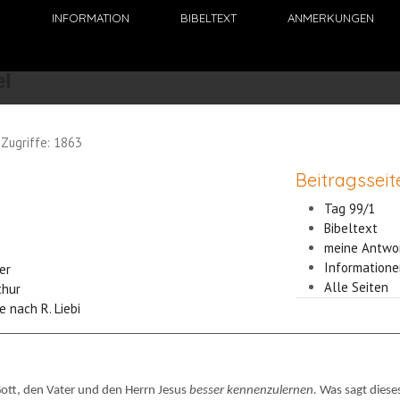
N
INFORMATION
BIBELTEXT
ANMERKUNGEN
Zugriffe: 1863
Beitragsseit
Tag 99/1
Bibeltext
meine Antwo
Informatione
ler
Alle Seiten
thur
e nach R. Liebi
 Gott, den Vater und den Herrn Jesus
besser kennenzulernen.
Was sagt diese