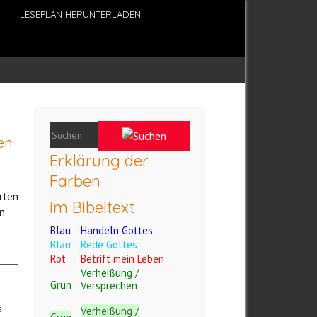
LESEPLAN HERUNTERLADEN
en
Erklärung der
Farben
rten
im Bibeltext
n
Blau
Handeln Gottes
Blau
Rede Gottes
Rot
Betrift mein Leben
Verheißung /
Grün
Versprechen
s
Verheißung /