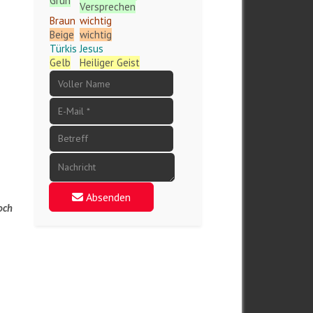
Grün
Versprechen
Braun
wichtig
r
Beige
wichtig
Türkis
Jesus
Gelb
Heiliger Geist
Absenden
noch