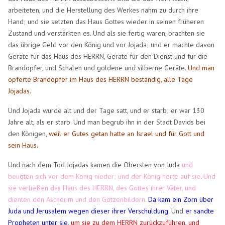
arbeiteten, und die Herstellung des Werkes nahm zu durch ihre
Hand; und sie setzten das Haus Gottes wieder in seinen früheren
Zustand und verstärkten es. Und als sie fertig waren, brachten sie
das übrige Geld vor den König und vor Jojada; und er machte davon
Geräte für das Haus des HERRN, Geräte für den Dienst und für die
Brandopfer, und Schalen und goldene und silberne Geräte.
Und man
opferte Brandopfer im Haus des HERRN beständig, alle Tage
Jojadas.
Und Jojada wurde alt und der Tage satt, und er starb; er war 130
Jahre alt, als er starb. Und man begrub ihn in der Stadt Davids bei
den Königen,
weil er Gutes getan hatte an Israel und für Gott und
sein Haus.
Und nach dem Tod Jojadas kamen die Obersten von Juda
und
beugten sich vor dem König nieder; und der König hörte auf sie
.
Und
sie verließen das Haus des HERRN, des Gottes ihrer Väter, und
dienten den Ascherim und den Götzenbildern.
Da kam ein Zorn über
Juda und Jerusalem wegen dieser ihrer Verschuldung.
Und
er sandte
Propheten unter sie
,
um sie zu dem HERRN zurückzuführen,
und