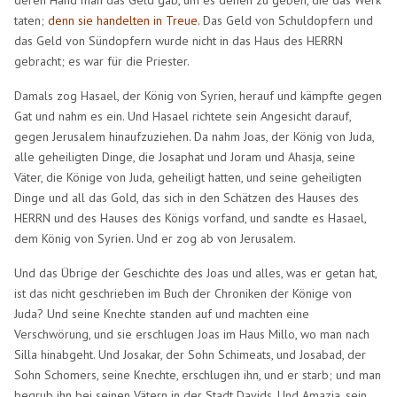
taten;
denn sie handelten in Treue.
Das Geld von Schuldopfern und
das Geld von Sündopfern wurde nicht in das Haus des HERRN
gebracht; es war für die Priester.
Damals zog Hasael, der König von Syrien, herauf und kämpfte gegen
Gat und nahm es ein. Und Hasael richtete sein Angesicht darauf,
gegen Jerusalem hinaufzuziehen. Da nahm Joas, der König von Juda,
alle geheiligten Dinge, die Josaphat und Joram und Ahasja, seine
Väter, die Könige von Juda, geheiligt hatten, und seine geheiligten
Dinge und all das Gold, das sich in den Schätzen des Hauses des
HERRN und des Hauses des Königs vorfand, und sandte es Hasael,
dem König von Syrien. Und er zog ab von Jerusalem.
Und das Übrige der Geschichte des Joas und alles, was er getan hat,
ist das nicht geschrieben im Buch der Chroniken der Könige von
Juda? Und seine Knechte standen auf und machten eine
Verschwörung, und sie erschlugen Joas im Haus Millo, wo man nach
Silla hinabgeht. Und Josakar, der Sohn Schimeats, und Josabad, der
Sohn Schomers, seine Knechte, erschlugen ihn, und er starb; und man
begrub ihn bei seinen Vätern in der Stadt Davids. Und Amazja, sein