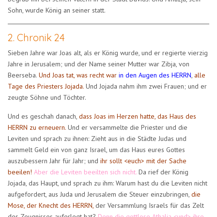
Sohn, wurde König an seiner statt.
2. Chronik 24
Sieben Jahre war Joas alt, als er König wurde, und er regierte vierzig
Jahre in Jerusalem; und der Name seiner Mutter war Zibja, von
Beerseba.
Und Joas tat, was recht war
in den Augen des HERRN
,
alle
Tage des Priesters Jojada.
Und Jojada nahm ihm zwei Frauen; und er
zeugte Söhne und Töchter.
Und es geschah danach,
dass Joas im Herzen hatte, das Haus des
HERRN zu erneuern.
Und er versammelte die Priester und die
Leviten und sprach zu ihnen: Zieht aus in die Städte Judas und
sammelt Geld ein von ganz Israel, um das Haus eures Gottes
auszubessern Jahr für Jahr; und
ihr sollt <euch> mit der Sache
beeilen!
Aber die Leviten beeilten sich nicht.
Da rief der König
Jojada, das Haupt, und sprach zu ihm: Warum hast du die Leviten nicht
aufgefordert, aus Juda und Jerusalem die Steuer einzubringen,
die
Mose, der Knecht des HERRN,
der Versammlung Israels für das Zelt
des Zeugnisses auferlegt hat?
Denn die gottlose Athalja <und> ihre