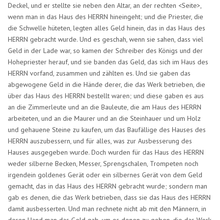
Deckel, und er stellte sie neben den Altar, an der rechten <Seite>,
wenn man in das Haus des HERRN hineingeht; und die Priester, die
die Schwelle hüteten, legten alles Geld hinein, das in das Haus des
HERRN gebracht wurde. Und es geschah, wenn sie sahen, dass viel
Geld in der Lade war, so kamen der Schreiber des Königs und der
Hohepriester herauf, und sie banden das Geld, das sich im Haus des
HERRN vorfand, zusammen und zählten es. Und sie gaben das
abgewogene Geld in die Hände derer, die das Werk betrieben, die
über das Haus des HERRN bestellt waren; und diese gaben es aus
an die Zimmerleute und an die Bauleute, die am Haus des HERRN
arbeiteten, und an die Maurer und an die Steinhauer und um Holz
und gehauene Steine zu kaufen, um das Baufällige des Hauses des
HERRN auszubessern, und für alles, was zur Ausbesserung des
Hauses ausgegeben wurde. Doch wurden für das Haus des HERRN
weder silberne Becken, Messer, Sprengschalen, Trompeten noch
irgendein goldenes Gerät oder ein silbernes Gerät von dem Geld
gemacht, das in das Haus des HERRN gebracht wurde; sondern man
gab es denen, die das Werk betrieben, dass sie das Haus des HERRN
damit ausbesserten. Und man rechnete nicht ab mit den Männern, in
deren Hand man das Geld gab, um es denen zu geben, die das Werk