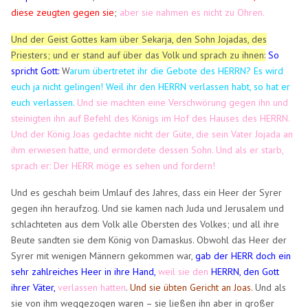
diese zeugten gegen sie
;
aber sie nahmen es nicht zu Ohren.
Und der Geist Gottes kam über Sekarja, den Sohn Jojadas, des
Priesters; und er stand auf über das Volk und sprach zu ihnen:
So
spricht Gott:
W
arum übertretet ihr die Gebote des HERRN? Es wird
euch ja nicht gelingen! Weil ihr den HERRN verlassen habt, so hat er
euch verlassen.
Und sie machten eine Verschwörung gegen ihn und
steinigten ihn auf Befehl des Königs im Hof des Hauses des HERRN.
Und der König Joas gedachte nicht der Güte, die sein Vater Jojada an
ihm erwiesen hatte, und ermordete dessen Sohn. Und als er starb,
sprach er: Der HERR möge es sehen und fordern!
Und es geschah beim Umlauf des Jahres, dass ein Heer der Syrer
gegen ihn heraufzog. Und sie kamen nach Juda und Jerusalem und
schlachteten aus dem Volk alle Obersten des Volkes; und all ihre
Beute sandten sie dem König von Damaskus. Obwohl das Heer der
Syrer mit wenigen Männern gekommen war,
gab der HERR doch ein
sehr zahlreiches Heer in ihre Hand,
weil sie den
HERRN, den Gott
ihrer Väter,
verlassen hatten
.
Und sie übten Gericht an Joas.
Und als
sie von ihm weggezogen waren – sie ließen ihn aber in großer