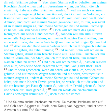
32
dir zehn Stämme geben
(aber einen Stamm soll er behalten um meines
Knechtes David willen und um Jerusalems willen, der Stadt, die ich
33
erwählt 💪 habe aus allen Stämmen Israels);
weil sie mich verlassen
und sich niedergebeugt haben vor Astoret, der Gottheit der Sidonier, vor
Kamos, dem Gott der Moabiter, und vor Milkom, dem Gott der Kinder
Ammon, und nicht auf meinen Wegen gewandelt sind, zu tun, was recht
ist in meinen Augen 👀, und meine Satzungen 📖 und meine Rechte 📖
34
zu halten, wie sein Vater David.
Doch will ich nicht das ganze
Königreich aus seiner Hand nehmen
💪
, sondern will ihn zum Fürsten
setzen alle Tage seines Lebens, um meines Knechtes David willen, den
ich erwählt habe, der meine Gebote
📖
und meine Satzungen
📖
beachtet
35
hat.
Aber aus der Hand seines Sohnes will ich das Königreich nehmen
36
und es dir geben, die zehn Stämme;
und seinem Sohn will ich einen
Stamm geben, damit mein Knecht David alle Tage eine Leuchte vor mir
habe in Jerusalem, der Stadt, die ich mir erwählt habe, um meinen
37
Namen dahin zu setzen.
Und dich will ich nehmen 💪, dass du regierst
über alles, was deine Seele begehren wird, und König bist über Israel.
38
Und es wird geschehen, wenn du hören wirst auf alles, was ich dir
gebiete, und auf meinen Wegen wandeln und tun wirst, was recht ist in
meinen Augen 👀, indem du meine Satzungen 📖 und meine Gebote 📖
hältst, wie mein Knecht David getan hat, so werde ich mit dir sein und
dir ein beständiges Haus
🏠
bauen 💪, wie ich es David gebaut 💪 habe,
39
und werde dir Israel geben 💪;
und ich werde die Nachkommen
Davids deswegen demütigen 💪, doch nicht für immer.
4
Und Salomo suchte Jerobeam zu töten. Da machte Jerobeam sich auf
und floh nach Ägypten zu Sisak, dem König von Ägypten; und er war in
Ägypten bis zum Tod Salomos.