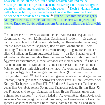
gewesen ist und du meinen Bund nicht gehalten hast und meine
Satzungen, die ich dir geboten
📖
habe, so werde ich dir das Königreich
12
gewiss entreißen und es deinem Knecht geben.
Doch in deinen Tagen
will ich es nicht tun, um deines Vaters David willen: Aus der Hand
13
deines Sohnes werde ich es reißen.
Nur will ich ihm nicht das ganze
Königreich entreißen: Einen Stamm will ich deinem Sohn geben, um
meines Knechtes David willen und um Jerusalems willen, das ich erwählt
habe.
14
Und der HERR erweckte Salomo einen Widersacher, Hadad, den
15
Edomiter; er war vom königlichen Geschlecht in Edom.
Es geschah
nämlich, als David in Edom war, als Joab, der Heeroberste, hinaufzog,
um die Erschlagenen zu begraben, und er alles Männliche in Edom
16
erschlug
(denn Joab blieb sechs Monate dort mit ganz Israel, bis er
17
alles Männliche in Edom ausgerottet hatte):
da floh Hadad, er und
edomitische Männer von den Knechten seines Vaters mit ihm, um nach
18
Ägypten zu entkommen; Hadad war aber ein kleiner Knabe.
Und sie
machten sich auf aus Midian und kamen nach Paran; und sie nahmen
Männer aus Paran mit sich und kamen nach Ägypten zum Pharao, dem
König von Ägypten. Und er gab ihm ein Haus
🏠
und wies ihm Brot zu
19
und gab ihm Land.
Und Hadad fand große Gnade in den Augen 👀 des
Pharaos, und er gab ihm die Schwester seiner Frau 🧍‍♀️, die Schwester der
20
Königin Tachpenes, zur Frau 🧍‍♀️.
Und die Schwester der Tachpenes
gebar ihm Genubat, seinen Sohn; und Tachpenes pflegte ihn im Haus
🏠
des Pharaos; und so war Genubat im Haus
🏠
des Pharaos, unter den
​
21
Söhnen des Pharaos.
Und als Hadad in Ägypten hörte, dass David sich
zu seinen Vätern gelegt hatte und dass Joab, der Heeroberste, tot war, da
sprach Hadad zum Pharao: Entlass mich, dass ich in mein Land ziehe.