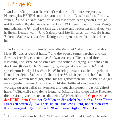
1. Könige 10
1
Und die Königin von Scheba hörte den Ruf Salomos wegen des
Namens des HERRN; und sie kam, um ihn mit Rätseln auf die Probe zu
2
stellen.
Und sie kam nach Jerusalem mit einem sehr großen Gefolge,
mit Kamelen 🐫​, die Gewürze und Gold 🪙 trugen in sehr großer Menge,
und Edelsteine 💎​. Und sie kam zu Salomo und redete zu ihm alles, was
3
in ihrem Herzen war.
Und Salomo erklärte ihr alles, um was sie fragte
❓; keine Sache war vor dem König verborgen, die er ihr nicht erklärt
hätte.
4
Und als die Königin von Scheba alle Weisheit Salomos sah und das
5
Haus
🏠
, das er gebaut hatte,
und die Speise seines Tisches und das
Sitzen seiner Knechte und das Aufwarten seiner Diener und ihre
Kleidung und seine Mundschenken und seinen Aufgang, auf dem er in
6
das Haus
🏠
des HERRN hinaufging, da geriet sie außer sich
und
​
sprach zum König: Das Wort ist Wahrheit gewesen, das ich in meinem
7
Land über deine Sachen und über deine Weisheit gehört habe;
und ich
habe den Worten nicht geglaubt, bis ich gekommen bin und meine Augen
👀 es gesehen haben. Und siehe, nicht die Hälfte ist mir berichtet
worden; du übertriffst an Weisheit und Gut das Gerücht, das ich gehört
8
habe.
Glückselig sind deine Leute, glückselig sind diese deine Knechte,
9
die beständig vor dir stehen, die deine Weisheit hören!
Gepriesen sei
der HERR, dein Gott
,
der Gefallen an dir gehabt hat, dich auf den Thron
Israels zu setzen 💪! Weil der HERR Israel ewig liebt, hat er dich zum
König eingesetzt 💪, um Recht ⚖️ und Gerechtigkeit ⚖️ zu üben.
10
Und sie gab dem König 120 Talente Gold 🪙, und Gewürze in sehr