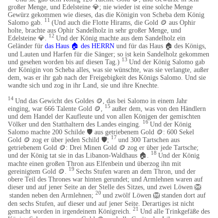
großer Menge, und Edelsteine 💎​; nie wieder ist eine solche Menge
Gewürz gekommen wie dieses, das die Königin von Scheba dem König
11
Salomo gab.
(Und auch die Flotte Hirams, die Gold 🪙 aus Ophir
holte, brachte aus Ophir Sandelholz in sehr großer Menge, und
12
Edelsteine 💎​.
Und der König machte aus dem Sandelholz ein
Geländer für
das Haus
🏠
des HERRN
und für das Haus
🏠
des Königs,
​
und Lauten und Harfen für die Sänger; so ist kein Sandelholz gekommen
13
und gesehen worden bis auf diesen Tag.)
Und der König Salomo gab
der Königin von Scheba alles, was sie wünschte, was sie verlangte, außer
dem, was er ihr gab nach der Freigebigkeit des Königs Salomo. Und sie
wandte sich und zog in ihr Land, sie und ihre Knechte.
14
Und das Gewicht des Goldes 🪙, das bei Salomo in einem Jahr
15
einging, war 666 Talente Gold 🪙,
außer dem, was von den Händlern
und dem Handel der Kaufleute und von allen Königen der gemischten
16
Völker und den Statthaltern des Landes einging.
Und der König
Salomo machte 200 Schilde 🛡️ aus getriebenem Gold 🪙: 600 Sekel
17
Gold 🪙 zog er über jeden Schild 🛡️;
und 300 Tartschen aus
getriebenem Gold 🪙: Drei Minen Gold 🪙 zog er über jede Tartsche;
18
und der König tat sie in das Libanon-Waldhaus
🏠
.
Und der König
machte einen großen Thron aus Elfenbein und überzog ihn mit
19
gereinigtem Gold 🪙.
Sechs Stufen waren an dem Thron, und der
obere Teil des Thrones war hinten gerundet; und Armlehnen waren auf
dieser und auf jener Seite an der Stelle des Sitzes, und zwei Löwen
🦁
20
standen neben den Armlehnen;
und zwölf Löwen
🦁
standen dort auf
​
den sechs Stufen, auf dieser und auf jener Seite. Derartiges ist nicht
21
gemacht worden in irgendeinem Königreich.
Und alle Trinkgefäße des