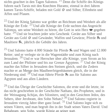
21
nichts geachtet in den Tagen Salomos.
Denn die Schiffe des Königs
fuhren nach Tarsis mit den Knechten Hurams; einmal in drei Jahren
kamen Tarsis-Schiffe, beladen mit Gold 🪙 und Silber, Elfenbein und
Affen und Pfauen.
22
Und der König Salomo war größer an Reichtum und Weisheit als alle
23
Könige der Erde.
Und alle Könige der Erde suchten das Angesicht
Salomos, um seine Weisheit zu hören, die Gott in sein Herz ❤️ gegeben
24
hatte.
Und sie brachten jeder sein Geschenk: Geräte aus Silber und
Geräte aus Gold 🪙 und Gewänder, Waffen und Gewürze, Pferde
🏇
und
​
Maultiere
🏇
, jährlich die Gebühr des Jahres.
25
Und Salomo hatte 4.000 Stände für Pferde
🏇
und Wagen und 12.000
​
Reiter; und er verlegte sie in die Wagenstädte und zum König nach
26
Jerusalem.
Und er war Herrscher über alle Könige, vom Strom an bis
27
zum Land der Philister und bis zur Grenze Ägyptens.
Und der König
machte das Silber in Jerusalem den Steinen gleich, und die Zedern
machte er an Menge den Maulbeerfeigenbäumen gleich, die in der
28
Niederung sind.
Und man führte Pferde
🏇
aus für Salomo aus
Ägypten und aus allen Ländern.
29
Und das Übrige der Geschichte Salomos, die erste und die letzte, ist
das nicht geschrieben in der Geschichte Nathans, des Propheten, und in
der Weissagung Achijas, des Siloniters, und in den Gesichten Jedos, des
30
Sehers, über Jerobeam, den Sohn Nebats?
Und Salomo regierte in
31
Jerusalem vierzig Jahre über ganz Israel.
Und Salomo legte sich zu
seinen Vätern, und man begrub ihn in der Stadt seines Vaters David. Und
Rehabeam, sein Sohn, wurde König an seiner statt.