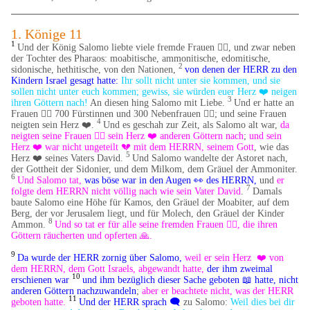
1. Könige 11
1
Und der König Salomo liebte viele fremde Frauen 🧍‍♀️, und zwar neben
der Tochter des Pharaos: moabitische, ammonitische, edomitische,
2
sidonische, hethitische, von den Nationen,
von denen der HERR zu den
Kindern Israel gesagt hatte:
Ihr sollt nicht unter sie kommen, und sie
sollen nicht unter euch kommen; gewiss, sie würden euer Herz ❤️ neigen
3
ihren Göttern nach!
An diesen hing Salomo mit Liebe.
Und er hatte an
Frauen 🧍‍♀️ 700 Fürstinnen und 300 Nebenfrauen 🧍‍♀️; und seine Frauen
4
neigten sein Herz ❤️.
Und es geschah zur Zeit, als Salomo alt war,
da
neigten seine Frauen 🧍‍♀️ sein Herz ❤️ anderen Göttern nach
;
und sein
Herz ❤️ war nicht ungeteilt 💔 mit dem HERRN, seinem Gott
, wie das
5
Herz ❤️ seines Vaters David.
Und Salomo wandelte der Astoret nach,
der Gottheit der Sidonier, und dem Milkom, dem Gräuel der Ammoniter.
6
Und Salomo tat,
was böse war in den Augen 👀 des HERRN,
und
er
7
folgte dem HERRN nicht völlig nach wie sein Vater David
.
Damals
baute Salomo eine Höhe für Kamos, den Gräuel der Moabiter, auf dem
Berg, der vor Jerusalem liegt, und für Molech, den Gräuel der Kinder
8
Ammon.
Und so tat er für alle seine fremden Frauen 🧍‍♀️, die ihren
Göttern räucherten und opferten 🙏.
9
Da wurde der HERR zornig über Salomo,
weil er sein Herz ❤️ von
dem HERRN, dem Gott Israels, abgewandt hatte,
der ihm zweimal
10
erschienen war
und ihm bezüglich dieser Sache geboten 📖 hatte, nicht
anderen Göttern nachzuwandeln
;
aber er beachtete nicht, was der HERR
11
geboten hatte.
Und der HERR sprach 🗨️
zu Salomo:
Weil dies bei dir