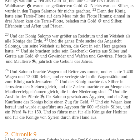
Königs Salomo waren aus Gold 🪙, und alle Geräte des Libanon-
Waldhauses
🏠
waren aus geläutertem Gold 🪙. Nichts war aus Silber; es
22
wurde in den Tagen Salomos für nichts geachtet.
Denn der König
hatte eine Tarsis-Flotte auf dem Meer mit der Flotte Hirams; einmal in
drei Jahren kam die Tarsis-Flotte, beladen mit Gold 🪙 und Silber,
Elfenbein und Affen und Pfauen.
23
Und der König Salomo war größer an Reichtum und an Weisheit als
24
alle Könige der Erde.
Und die ganze Erde suchte das Angesicht
Salomos, um seine Weisheit zu hören, die Gott in sein Herz gegeben
25
hatte.
Und sie brachten jeder sein Geschenk: Geräte aus Silber und
Geräte aus Gold 🪙 und Gewänder und Waffen und Gewürze, Pferde
🏇
und Maultiere
🏇
, jährlich die Gebühr des Jahres.
26
Und Salomo brachte Wagen und Reiter zusammen, und er hatte 1.400
Wagen und 12.000 Reiter; und er verlegte sie in die Wagenstädte und
27
zum König nach Jerusalem.
Und der König machte das Silber in
Jerusalem den Steinen gleich, und die Zedern machte er an Menge den
28
Maulbeerfeigenbäumen gleich, die in der Niederung sind.
Und die
Ausfuhr der Pferde
🏇
für Salomo geschah aus Ägypten; und ein Zug
29
Kaufleute des Königs holte einen Zug für Geld.
Und ein Wagen kam
herauf und wurde ausgeführt aus Ägypten für 600 <Sekel> Silber, und
ein Pferd
🏇
für 150. Und so führte man für alle Könige der Hethiter
​
und für die Könige von Syrien durch ihre Hand aus.
2. Chronik 9
1