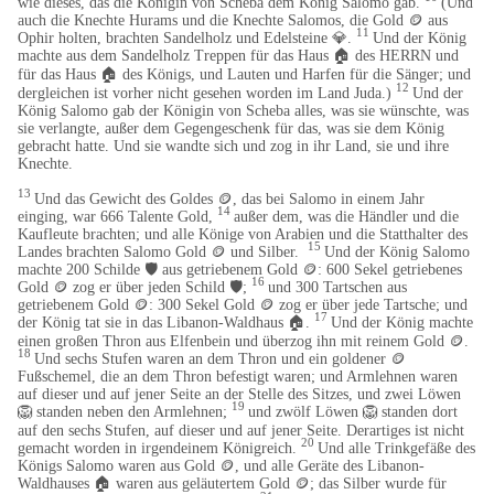
wie dieses, das die Königin von Scheba dem König Salomo gab.
(Und
auch die Knechte Hurams und die Knechte Salomos, die Gold 🪙 aus
11
Ophir holten, brachten Sandelholz und Edelsteine 💎​.
Und der König
machte aus dem Sandelholz Treppen für das Haus
🏠
des HERRN und
für das Haus
🏠
des Königs, und Lauten und Harfen für die Sänger; und
12
dergleichen ist vorher nicht gesehen worden im Land Juda.)
Und der
König Salomo gab der Königin von Scheba alles, was sie wünschte, was
sie verlangte, außer dem Gegengeschenk für das, was sie dem König
gebracht hatte. Und sie wandte sich und zog in ihr Land, sie und ihre
Knechte.
13
Und das Gewicht des Goldes 🪙, das bei Salomo in einem Jahr
14
einging, war 666 Talente Gold,
außer dem, was die Händler und die
Kaufleute brachten; und alle Könige von Arabien und die Statthalter des
15
Landes brachten Salomo Gold 🪙 und Silber.
Und der König Salomo
machte 200 Schilde 🛡️ aus getriebenem Gold 🪙: 600 Sekel getriebenes
16
Gold 🪙 zog er über jeden Schild 🛡️;
und 300 Tartschen aus
getriebenem Gold 🪙: 300 Sekel Gold 🪙 zog er über jede Tartsche; und
17
der König tat sie in das Libanon-Waldhaus
🏠
.
Und der König machte
einen großen Thron aus Elfenbein und überzog ihn mit reinem Gold 🪙.
18
Und sechs Stufen waren an dem Thron und ein goldener 🪙
Fußschemel, die an dem Thron befestigt waren; und Armlehnen waren
auf dieser und auf jener Seite an der Stelle des Sitzes, und zwei Löwen
19
🦁
standen neben den Armlehnen;
und zwölf Löwen
🦁
standen dort
​
​
auf den sechs Stufen, auf dieser und auf jener Seite. Derartiges ist nicht
20
gemacht worden in irgendeinem Königreich.
Und alle Trinkgefäße des
Königs Salomo waren aus Gold 🪙, und alle Geräte des Libanon-
Waldhauses
🏠
waren aus geläutertem Gold 🪙; das Silber wurde für