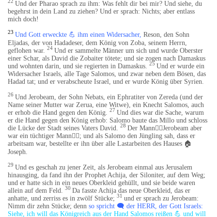
22
Und der Pharao sprach zu ihm: Was fehlt dir bei mir? Und siehe, du
begehrst in dein Land zu ziehen? Und er sprach: Nichts; aber entlass
mich doch!
23
Und Gott erweckte
💪
ihm einen Widersacher,
Reson, den Sohn
Eljadas, der von Hadadeser, dem König von Zoba, seinem Herrn,
24
geflohen war.
Und er sammelte Männer um sich und wurde Oberster
einer Schar, als David die Zobaiter tötete; und sie zogen nach Damaskus
25
und wohnten darin, und sie regierten in Damaskus.
Und er wurde ein
Widersacher Israels, alle Tage Salomos, und zwar neben dem Bösen, das
Hadad tat; und er verabscheute Israel, und er wurde König über Syrien.
26
Und Jerobeam, der Sohn Nebats, ein Ephratiter von Zereda (und der
Name seiner Mutter war Zerua, eine Witwe), ein Knecht Salomos, auch
27
er erhob die Hand gegen den König.
Und dies war die Sache, warum
er die Hand gegen den König erhob: Salomo baute das Millo und schloss
28
die Lücke der Stadt seines Vaters David.
Der Mann🧍‍♀️Jerobeam aber
war ein tüchtiger Mann🧍‍♀️; und als Salomo den Jüngling sah, dass er
arbeitsam war, bestellte er ihn über alle Lastarbeiten des Hauses
🏠
Joseph.
29
Und es geschah zu jener Zeit, als Jerobeam einmal aus Jerusalem
hinausging, da fand ihn der Prophet Achija, der Siloniter, auf dem Weg;
und er hatte sich in ein neues Oberkleid gehüllt, und sie beide waren
30
allein auf dem Feld.
Da fasste Achija das neue Oberkleid, das er
31
anhatte, und zerriss es in zwölf Stücke;
und er sprach zu Jerobeam:
Nimm dir zehn Stücke; denn
so spricht 🗨️ der HERR, der Gott Israels:
Siehe, ich will das Königreich aus der Hand Salomos reißen 💪 und will