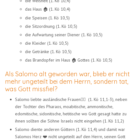
die Weisheit (1. Kö 10,4)
das Haus
(1. Kö 10,4)
🏠
​
die Speisen (1. Kö 10,5)
die Sitzordnung (1. Kö 10,5)
die Aufwartung seiner Diener (1. Kö 10,5)
die Kleider (1. Kö 10,5)
die Getränke (1. Kö 10,5)
das Brandopfer im Haus
Gottes (1. Kö 10,5)
🏠
​
Als Salomo alt geworden war, blieb er nicht
mehr ungeteilt bei dem Herrn, sondern tat,
was Gott missfiel?
Salomo liebte ausländische Frauen🧍‍♀️ (1. Kö 11,1-3), neben
der Tochter des Pharaos, moabitische, ammonitische,
edomitische, sidonitische, hetitische wo Gott gesagt hatte zu
ihnen sollten die Söhne Israels nicht eingehen (1. Kö 11,2)
Salomo diente anderen Göttern (1. Kö 11,4) und damit war
Salomos Herz ❤️ nicht ungeteilt auf den Herrn, seinen Gott