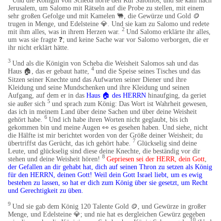
Und die Königin von Scheba hörte den Ruf Salomos; und sie kam nach
Jerusalem, um Salomo mit Rätseln auf die Probe zu stellen, mit einem
sehr großen Gefolge und mit Kamelen 🐫​, die Gewürze und Gold 🪙
trugen in Menge, und Edelsteine 💎​. Und sie kam zu Salomo und redete
2
mit ihm alles, was in ihrem Herzen war.
Und Salomo erklärte ihr alles,
um was sie fragte ❓; und keine Sache war vor Salomo verborgen, die er
ihr nicht erklärt hätte.
3
Und als die Königin von Scheba die Weisheit Salomos sah und das
4
Haus
🏠
, das er gebaut hatte,
und die Speise seines Tisches und das
Sitzen seiner Knechte und das Aufwarten seiner Diener und ihre
Kleidung und seine Mundschenken und ihre Kleidung und seinen
Aufgang, auf dem er in das
Haus
🏠
des HERRN
hinaufging, da geriet
5
sie außer sich
und sprach zum König: Das Wort ist Wahrheit gewesen,
das ich in meinem Land über deine Sachen und über deine Weisheit
6
gehört habe.
Und ich habe ihren Worten nicht geglaubt, bis ich
gekommen bin und meine Augen 👀 es gesehen haben. Und siehe, nicht
die Hälfte ist mir berichtet worden von der Größe deiner Weisheit; du
7
übertriffst das Gerücht, das ich gehört habe.
Glückselig sind deine
Leute, und glückselig sind diese deine Knechte, die beständig vor dir
8
stehen und deine Weisheit hören!
Gepriesen sei der HERR, dein Gott
,
der Gefallen an dir gehabt hat, dich auf seinen Thron zu setzen als König
für den HERRN, deinen Gott! Weil dein Gott Israel liebt, um es ewig
bestehen zu lassen, so hat er dich zum König über sie gesetzt, um Recht
und Gerechtigkeit zu üben.
9
Und sie gab dem König 120 Talente Gold 🪙, und Gewürze in großer
Menge, und Edelsteine 💎​; und nie hat es dergleichen Gewürz gegeben
10