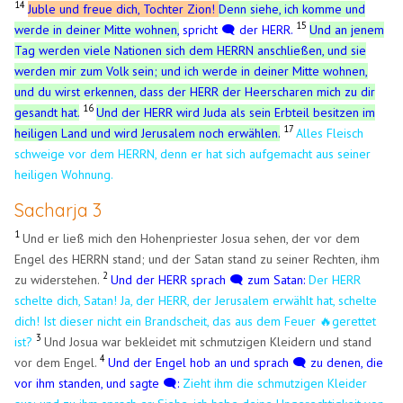
14
Juble und freue dich, Tochter Zion!
Denn siehe, ich komme und
15
werde in deiner Mitte wohnen,
spricht 🗨️ der HERR.
Und an jenem
Tag werden viele Nationen sich dem HERRN anschließen, und sie
werden mir zum Volk sein; und ich werde in deiner Mitte wohnen,
und du wirst erkennen, dass der HERR der Heerscharen mich zu dir
16
gesandt hat.
Und der HERR wird Juda als sein Erbteil besitzen im
17
heiligen Land und wird Jerusalem noch erwählen.
Alles Fleisch
schweige vor dem HERRN, denn er hat sich aufgemacht aus seiner
heiligen Wohnung.
Sacharja 3
1
Und er ließ mich den Hohenpriester Josua sehen, der vor dem
Engel des HERRN stand; und der Satan stand zu seiner Rechten, ihm
2
zu widerstehen.
Und der HERR sprach 🗨️ zum Satan:
Der HERR
schelte dich, Satan! Ja, der HERR, der Jerusalem erwählt hat, schelte
dich! Ist dieser nicht ein Brandscheit, das aus dem Feuer 🔥gerettet
3
ist?
Und Josua war bekleidet mit schmutzigen Kleidern und stand
4
vor dem Engel.
Und der Engel hob an und sprach 🗨️ zu denen, die
vor ihm standen, und sagte 🗨️:
Zieht ihm die schmutzigen Kleider