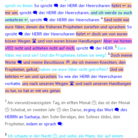
sprich zu ihnen:
So spricht 🗨️ der HERR der Heerscharen:
Kehrt ↩️ zu
mir um,
spricht 🗨️ der HERR der Heerscharen,
und ich werde zu euch
4
umkehren ↩️,
spricht 🗨️ der HERR der Heerscharen.
Seid nicht wie
eure Väter, denen die früheren Propheten zuriefen und sprachen:
So
spricht 🗨️ der HERR der Heerscharen:
Kehrt ↩️ doch um von euren
bösen Wegen 🛣️ und von euren bösen Handlungen!
Aber sie hörten
5
🧏🏻 nicht und achteten nicht auf mich,
spricht 🗨️ der HERR.
Eure
6
Väter, wo sind sie? Und die Propheten, leben sie ewig?
Doch meine
Worte
🗨️
und meine Beschlüsse 💭, die ich meinen Knechten, den
Propheten, gebot,
haben sie eure Väter nicht getroffen?
Und sie
kehrten ↩️ um und sprachen:
So wie der HERR der Heerscharen
vorhatte,
uns nach unseren Wegen 🛣️ und nach unseren Handlungen
zu tun, so hat er mit uns getan.
7
Am vierundzwanzigsten Tag, im elften Monat 🕒, das ist der Monat
🕒 Schebat, im zweiten Jahr 🕒 des Darius,
erging das Wort 🗨️ des
HERRN an Sacharja,
den Sohn Berekjas, des Sohnes Iddos, den
Propheten,
indem er sprach 🗨️:
8
Ich schaute in der Nacht 🕒, und siehe, ein Mann, der auf einem