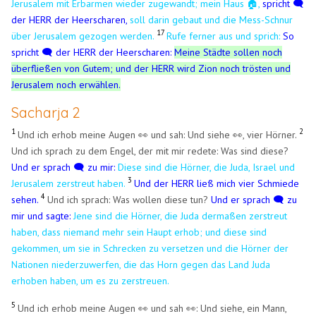
Jerusalem mit Erbarmen wieder zugewandt; mein Haus 🏠,
spricht 🗨️
der HERR der Heerscharen,
soll darin gebaut und die Mess-Schnur
17
über Jerusalem gezogen werden.
Rufe ferner aus und sprich:
So
spricht 🗨️ der HERR der Heerscharen:
Meine Städte sollen noch
überfließen von Gutem; und der HERR wird Zion noch trösten und
Jerusalem noch erwählen.
Sacharja 2
1
2
Und ich erhob meine Augen 👀 und sah: Und siehe 👀, vier Hörner.
Und ich sprach zu dem Engel, der mit mir redete: Was sind diese?
Und er sprach 🗨️ zu mir:
Diese sind die Hörner, die Juda, Israel und
3
Jerusalem zerstreut haben.
Und der HERR ließ mich vier Schmiede
4
sehen.
Und ich sprach: Was wollen diese tun?
Und er sprach 🗨️ zu
mir und sagte:
Jene sind die Hörner, die Juda dermaßen zerstreut
haben, dass niemand mehr sein Haupt erhob; und diese sind
gekommen, um sie in Schrecken zu versetzen und die Hörner der
Nationen niederzuwerfen, die das Horn gegen das Land Juda
erhoben haben, um es zu zerstreuen.
5
Und ich erhob meine Augen 👀 und sah 👀: Und siehe, ein Mann,