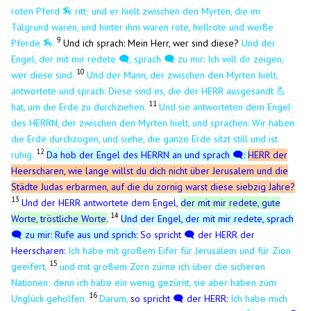
roten Pferd 🏇 ritt; und er hielt zwischen den Myrten, die im
Talgrund waren, und hinter ihm waren rote, hellrote und weiße
9
Pferde 🏇.
Und ich sprach: Mein Herr, wer sind diese?
Und der
Engel, der mit mir redete 🗨️, sprach 🗨️ zu mir: Ich will dir zeigen,
10
wer diese sind.
Und der Mann, der zwischen den Myrten hielt,
antwortete und sprach: Diese sind es, die der HERR ausgesandt 💪
11
hat, um die Erde zu durchziehen.
Und sie antworteten dem Engel
des HERRN, der zwischen den Myrten hielt, und sprachen: Wir haben
die Erde durchzogen, und siehe, die ganze Erde sitzt still und ist
12
ruhig.
Da hob der Engel des HERRN an und sprach 🗨️:
HERR der
Heerscharen, wie lange willst du dich nicht über Jerusalem und die
Städte Judas erbarmen, auf die du zornig warst diese siebzig Jahre?
13
Und der HERR antwortete dem Engel,
der mit mir redete, gute
14
Worte, tröstliche Worte.
Und der Engel, der mit mir redete, sprach
🗨️ zu mir: Rufe aus und sprich:
So spricht 🗨️ der HERR der
Heerscharen:
Ich habe mit großem Eifer für Jerusalem und für Zion
15
geeifert,
und mit großem Zorn zürne ich über die sicheren
Nationen; denn ich habe ein wenig gezürnt, sie aber haben zum
16
Unglück geholfen.
Darum,
so spricht 🗨️ der HERR:
Ich habe mich