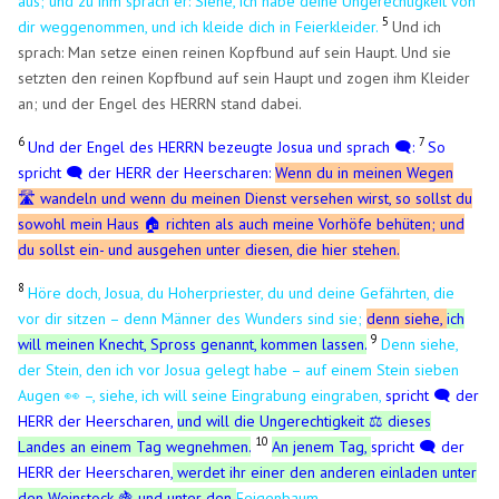
aus; und zu ihm sprach er: Siehe, ich habe deine Ungerechtigkeit von
5
dir weggenommen, und ich kleide dich in Feierkleider.
Und ich
sprach: Man setze einen reinen Kopfbund auf sein Haupt. Und sie
setzten den reinen Kopfbund auf sein Haupt und zogen ihm Kleider
an; und der Engel des HERRN stand dabei.
6
7
Und der Engel des HERRN bezeugte Josua und sprach 🗨️:
So
spricht 🗨️ der HERR der Heerscharen:
Wenn du in meinen Wegen
🛣️ wandeln und wenn du meinen Dienst versehen wirst, so sollst du
sowohl mein Haus 🏠 richten als auch meine Vorhöfe behüten; und
du sollst ein- und ausgehen unter diesen, die hier stehen.
8
Höre doch, Josua, du Hoherpriester, du und deine Gefährten, die
vor dir sitzen – denn Männer des Wunders sind sie;
denn siehe,
ich
9
will meinen Knecht, Spross genannt, kommen lassen.
D
enn siehe,
der Stein, den ich vor Josua gelegt habe – auf einem Stein sieben
Augen 👀 –, siehe, ich will seine Eingrabung eingraben,
spricht 🗨️ der
HERR der Heerscharen,
und will die Ungerechtigkeit ⚖️ dieses
10
Landes an einem Tag wegnehmen.
An jenem Tag,
spricht 🗨️ der
HERR der Heerscharen,
werdet ihr einer den anderen einladen unter
den Weinstock 🍇 und unter den
Feigenbaum.