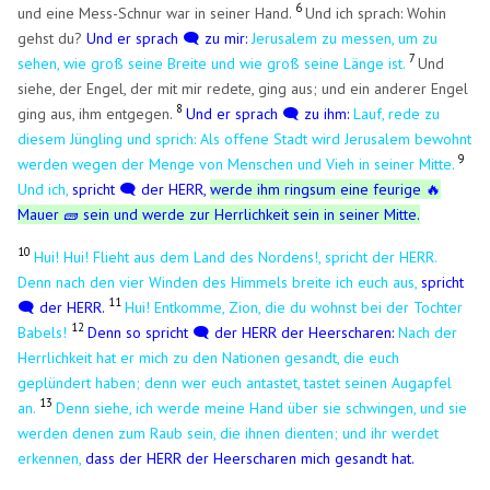
6
und eine Mess-Schnur war in seiner Hand.
Und ich sprach: Wohin
gehst du?
Und er sprach 🗨️ zu mir:
Jerusalem zu messen, um zu
7
sehen, wie groß seine Breite und wie groß seine Länge ist.
Und
siehe, der Engel, der mit mir redete, ging aus; und ein anderer Engel
8
ging aus, ihm entgegen.
Und er sprach 🗨️ zu ihm:
Lauf, rede zu
diesem Jüngling und sprich: Als offene Stadt wird Jerusalem bewohnt
9
werden wegen der Menge von Menschen und Vieh in seiner Mitte.
Und ich,
spricht 🗨️ der HERR,
werde ihm ringsum eine feurige 🔥
Mauer 🧱 sein und werde zur Herrlichkeit sein in seiner Mitte.
10
Hui! Hui! Flieht aus dem Land des Nordens!, spricht der HERR.
Denn nach den vier Winden des Himmels breite ich euch aus,
spricht
11
🗨️ der HERR.
Hui! Entkomme, Zion, die du wohnst bei der Tochter
12
Babels!
Denn so spricht 🗨️ der HERR der Heerscharen:
Nach der
Herrlichkeit hat er mich zu den Nationen gesandt, die euch
geplündert haben; denn wer euch antastet, tastet seinen Augapfel
13
an.
Denn siehe, ich werde meine Hand über sie schwingen, und sie
werden denen zum Raub sein, die ihnen dienten; und ihr werdet
erkennen,
dass der HERR der Heerscharen mich gesandt hat.