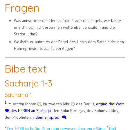
Fragen
Was antwortete der Herr auf die Frage des Engels, wie lange
er sich noch nicht erbarmen wolle über Jerusalem und die
Städte Judas?
Weshalb erlaubte es der Engel des Herrn dem Satan nicht, den
Hohenpriester Josua zu verklagen?
Bibeltext
Sacharja 1-3
Sacharja 1
1
Im achten Monat 🕒, im zweiten Jahr 🕒 des Darius,
erging das Wort
🗨️ des HERRN an Sacharja,
den Sohn Berekjas, des Sohnes Iddos,
den Propheten,
indem er sprach 🗨️:
2
3
Der HERR ist heftig 💪 erzürnt gewesen über eure Väter.
Und