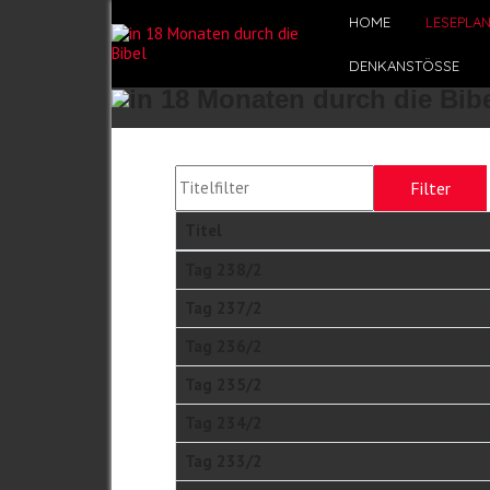
HOME
LESEPLA
DENKANSTÖSSE
Titelfilter
Filter
Titel
Beiträge
Tag 238/2
Tag 237/2
Tag 236/2
Tag 235/2
Tag 234/2
Tag 233/2