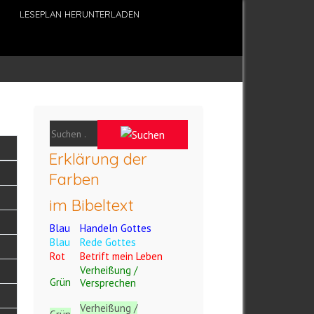
LESEPLAN HERUNTERLADEN
Erklärung der
Farben
im Bibeltext
Blau
Handeln Gottes
Blau
Rede Gottes
Rot
Betrift mein Leben
Verheißung /
Grün
Versprechen
Verheißung /