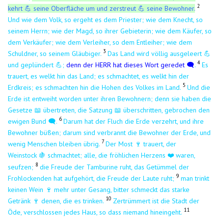
2
kehrt 💪 seine Oberfläche um und zerstreut 💪 seine Bewohner.
Und wie dem Volk, so ergeht es dem Priester; wie dem Knecht, so
seinem Herrn; wie der Magd, so ihrer Gebieterin; wie dem Käufer, so
dem Verkäufer; wie dem Verleiher, so dem Entleiher; wie dem
3
Schuldner, so seinem Gläubiger.
Das Land wird völlig ausgeleert 💪
4
und geplündert 💪;
denn der HERR hat dieses Wort geredet 🗨️
.
Es
trauert, es welkt hin das Land; es schmachtet, es welkt hin der
5
Erdkreis; es schmachten hin die Hohen des Volkes im Land.
Und die
Erde ist entweiht worden unter ihren Bewohnern; denn sie haben die
Gesetze 📖 übertreten, die Satzung 📖 überschritten, gebrochen den
6
ewigen Bund 🗨️.
Darum hat der Fluch die Erde verzehrt, und ihre
Bewohner büßen; darum sind verbrannt die Bewohner der Erde, und
7
wenig Menschen bleiben übrig.
Der Most 🍷 trauert, der
Weinstock 🍇 schmachtet; alle, die fröhlichen Herzens
waren,
❤️
​
8
seufzen;
die Freude der Tamburine ruht, das Getümmel der
9
Frohlockenden hat aufgehört, die Freude der Laute ruht;
man trinkt
keinen Wein
🍷
mehr unter Gesang, bitter schmeckt das starke
10
Getränk
🍷
denen, die es trinken.
Zertrümmert ist die Stadt der
11
Öde, verschlossen jedes Haus, so dass niemand hineingeht.