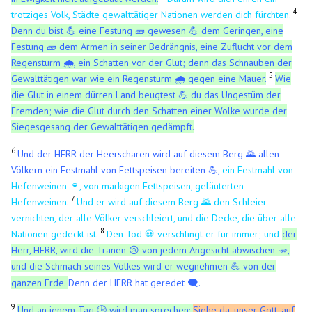
4
trotziges Volk, Städte gewalttätiger Nationen werden dich fürchten.
Denn du bist 💪 eine Festung 🧱 gewesen 💪 dem Geringen, eine
Festung 🧱 dem Armen in seiner Bedrängnis, eine Zuflucht vor dem
Regensturm 🌧️, ein Schatten vor der Glut; denn das Schnauben der
5
Gewalttätigen war wie ein Regensturm 🌧️ gegen eine Mauer.
Wie
die Glut in einem dürren Land beugtest 💪 du das Ungestüm der
Fremden; wie die Glut durch den Schatten einer Wolke wurde der
Siegesgesang der Gewalttätigen gedämpft.
6
Und der HERR der Heerscharen wird auf diesem Berg 🌄 allen
Völkern ein Festmahl von Fettspeisen bereiten 💪,
ein Festmahl von
Hefenweinen 🍷, von markigen Fettspeisen, geläuterten
7
Hefenweinen.
Und er wird auf diesem Berg 🌄 den Schleier
vernichten, der alle Völker verschleiert, und die Decke, die über alle
8
Nationen gedeckt ist.
Den Tod 💀 verschlingt er für immer; und
der
Herr, HERR, wird die Tränen 😢 von jedem Angesicht abwischen 🫳,
und die Schmach seines Volkes wird er wegnehmen
von der
💪
ganzen Erde.
Denn der HERR hat geredet 🗨️.
9
Und an jenem Tag
wird man sprechen:
Siehe da, unser Gott, auf
🕒