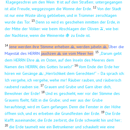
Klagegeschrei um den Wein
🍷
ist auf den Straßen; untergegangen
12
ist alle Freude, weggezogen die Wonne der Erde.
Von der Stadt
ist nur eine Wüste übrig geblieben, und in Trümmer zerschlagen
13
wurde das Tor.
Denn so wird es geschehen inmitten der Erde, in
der Mitte der Völker: wie beim Abschlagen der Oliven 🫒, wie bei
der Nachlese, wenn die Weinernte
🍇
zu Ende ist.
14
Jene werden ihre Stimme erheben 🙏, werden jubeln 🙏.
Über die
15
Majestät des HERRN
jauchzen 🙏 sie vom Meer her
:
„Darum gebt
dem HERRN Ehre 🙏 im Osten, auf den Inseln des Meeres dem
16
Namen des HERRN, des Gottes Israels!“
Vom Ende der Erde her
hören wir Gesänge 🙏: „Herrlichkeit dem Gerechten!“ – Da sprach ich:
Ich vergehe, ich vergehe, wehe mir! Räuber rauben, und räuberisch
17
raubend rauben sie.
Grauen und Grube und Garn über dich,
18
Bewohner der Erde!
Und es geschieht, wer vor der Stimme des
Grauens flieht, fällt in die Grube; und wer aus der Grube
heraufsteigt, wird im Garn gefangen. Denn die Fenster in der Höhe
19
öffnen sich, und es erbeben die Grundfesten der Erde.
Die Erde
klafft auseinander, die Erde zerbirst, die Erde schwankt hin und her;
20
die Erde taumelt wie ein Betrunkener und schaukelt wie eine