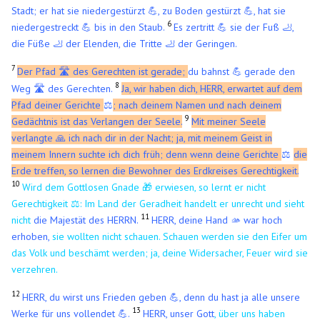
Stadt; er hat sie niedergestürzt 💪, zu Boden gestürzt 💪, hat sie
6
niedergestreckt 💪 bis in den Staub.
Es zertritt 💪 sie der Fuß 🦶,
die Füße 🦶 der Elenden, die Tritte 🦶 der Geringen.
7
Der Pfad 🛣️ des Gerechten ist gerade;
du bahnst
gerade den
💪
​
8
Weg 🛣️ des Gerechten.
Ja, wir haben dich, HERR, erwartet auf dem
Pfad deiner Gerichte
⚖️
; nach deinem Namen und nach deinem
9
Gedächtnis ist das Verlangen der Seele.
Mit meiner Seele
verlangte 🙏 ich nach dir in der Nacht; ja, mit meinem Geist in
meinem Innern suchte ich dich früh; denn wenn deine Gerichte
⚖️
die
Erde treffen, so lernen die Bewohner des Erdkreises Gerechtigkeit.
10
Wird dem Gottlosen Gnade 🎁 erwiesen, so lernt er nicht
Gerechtigkeit
⚖️
: Im Land der Geradheit handelt er unrecht und sieht
11
nicht
die Majestät des HERRN.
HERR, deine Hand 🫴 war hoch
erhoben,
sie wollten nicht schauen. Schauen werden sie den Eifer um
das Volk und beschämt werden; ja, deine Widersacher, Feuer wird sie
verzehren.
12
HERR, du wirst uns Frieden geben 💪, denn du hast ja alle unsere
13
Werke für uns vollendet 💪.
HERR, unser Gott
, über uns haben