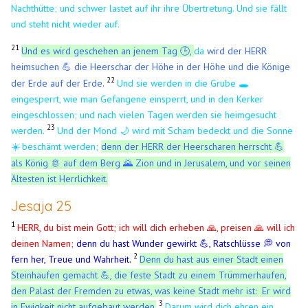
Nachthütte; und schwer lastet auf ihr ihre Übertretung. Und sie fällt
und steht nicht wieder auf.
21
Und es wird geschehen an jenem Tag 🕒,
da
wird der HERR
heimsuchen
die Heerschar der Höhe in der Höhe und die Könige
💪
22
der Erde auf der Erde.
Und sie werden in die Grube 🕳️
eingesperrt, wie man Gefangene einsperrt, und in den Kerker
eingeschlossen; und nach vielen Tagen werden sie heimgesucht
23
werden.
Und der Mond 🌙 wird mit Scham bedeckt und die Sonne
beschämt werden;
denn der HERR der Heerscharen herrscht
☀️
💪
​
als König 🫅 auf dem Berg 🌄 Zion und in Jerusalem, und vor seinen
Ältesten ist Herrlichkeit.
Jesaja 25
1
HERR, du bist mein Gott; ich will dich erheben 🙏, preisen 🙏 will ich
deinen Namen;
denn du hast Wunder gewirkt 💪, Ratschlüsse 💭 von
2
fern her, Treue und Wahrheit.
Denn du hast aus einer Stadt einen
Steinhaufen gemacht 💪, die feste Stadt zu einem Trümmerhaufen,
den Palast der Fremden zu etwas, was keine Stadt mehr ist: Er wird
3
in Ewigkeit nicht aufgebaut werden.
Darum wird dich ehren ein