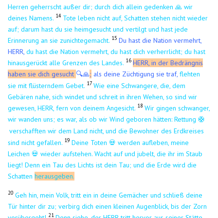
Herren geherrscht außer dir; durch dich allein gedenken 🙏 wir
14
deines Namens.
Tote leben nicht auf, Schatten stehen nicht wieder
auf; darum hast du sie heimgesucht und vertilgt und hast jede
15
Erinnerung an sie zunichtegemacht.
Du hast die Nation vermehrt,
HERR,
du hast die Nation vermehrt, du hast dich verherrlicht; du hast
16
hinausgerückt alle Grenzen des Landes.
HERR, in der Bedrängnis
haben sie dich gesucht
🙏
;
als deine Züchtigung sie traf,
flehten
🔍
17
sie mit flüsterndem Gebet.
Wie eine Schwangere, die, dem
Gebären nahe, sich windet und schreit in ihren Wehen, so sind wir
18
gewesen, HERR, fern von deinem Angesicht.
Wir gingen schwanger,
wir wanden uns; es war, als ob wir Wind geboren hätten: Rettung
🛟
verschafften wir dem Land nicht, und die Bewohner des Erdkreises
19
sind nicht gefallen.
Deine Toten 💀 werden aufleben, meine
Leichen 💀 wieder aufstehen. Wacht auf und jubelt, die ihr im Staub
liegt! Denn ein Tau des Lichts ist dein Tau; und die Erde wird die
Schatten
herausgeben.
20
Geh hin, mein Volk, tritt ein in deine Gemächer und schließ deine
Tür hinter dir zu; verbirg dich einen kleinen Augenblick, bis der Zorn
21
vorübergeht!
Denn siehe, der HERR tritt hervor aus seiner Stätte,