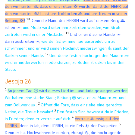
den wir harrten 🙏, dass er uns retten
würde; da ist der HERR, auf
🛟
den wir harrten 🙏! Lasst uns frohlocken 🙏 und uns freuen in seiner
10
Rettung 🛟!
Denn die Hand des HERRN wird auf diesem Berg 🌄
ruhen 🫳;
und Moab wird unter ihm zertreten werden, wie Stroh
11
zertreten wird in einer Mistlache.
Und er wird seine Hände 🫳
darin ausbreiten 🫳,
wie der Schwimmer sie ausbreitet, um zu
schwimmen; und er wird seinen Hochmut niederzwingen
samt den
💪
​
12
Ränken seiner Hände.
Und deine festen, hochragenden Mauern 🧱
wird er niederwerfen, niederstürzen, zu Boden strecken bis in den
Staub.
Jesaja 26
1
An jenem Tag 🕒 wird dieses Lied im Land Juda gesungen werden:
Wir haben eine starke Stadt; Rettung
setzt er zu Mauern 🧱 und
🛟
​
2
zum Bollwerk 🧱 .
Öffnet die Tore, dass einziehe eine gerechte
3
Nation, die Treue bewahrt!
Den festen Sinn bewahrst du in Frieden,
4
in Frieden; denn er vertraut auf dich.
Vertraut 🙏 ewig auf den
5
HERRN;
denn in Jah, dem HERRN, ist ein Fels 🪨 der Ewigkeiten.
Denn er hat Hochwohnende niedergebeugt 💪, die hochragende