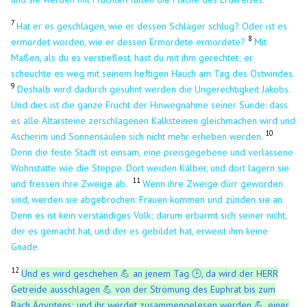
7
Hat er es geschlagen, wie er dessen Schläger schlug? Oder ist es
8
ermordet worden, wie er dessen Ermordete ermordete?
Mit
Maßen, als du es verstießest, hast du mit ihm gerechtet; er
scheuchte es weg mit seinem heftigen Hauch am Tag des Ostwindes.
9
Deshalb wird dadurch gesühnt werden die Ungerechtigkeit Jakobs.
Und dies ist die ganze Frucht der Hinwegnahme seiner Sünde: dass
es alle Altarsteine zerschlagenen Kalksteinen gleichmachen wird und
10
Ascherim und Sonnensäulen sich nicht mehr erheben werden.
Denn die feste Stadt ist einsam, eine preisgegebene und verlassene
Wohnstätte wie die Steppe. Dort weiden Kälber, und dort lagern sie
11
und fressen ihre Zweige ab.
Wenn ihre Zweige dürr geworden
sind, werden sie abgebrochen: Frauen kommen und zünden sie an.
Denn es ist kein verständiges Volk; darum erbarmt sich seiner nicht,
der es gemacht hat, und der es gebildet hat, erweist ihm keine
Gnade.
12
Und es wird geschehen 💪 an jenem Tag 🕒, da wird der HERR
Getreide ausschlagen 💪 von der Strömung des Euphrat bis zum
Bach Ägyptens; und ihr werdet zusammengelesen werden 💪, einer