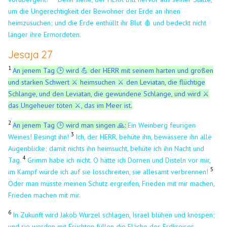
um die Ungerechtigkeit der Bewohner der Erde an ihnen
heimzusuchen; und die Erde enthüllt ihr Blut 🩸 und bedeckt nicht
länger ihre Ermordeten.
Jesaja 27
1
An jenem Tag 🕒 wird 💪 der HERR mit seinem harten und großen
und starken Schwert ⚔️ heimsuchen ⚔️ den Leviatan,
die flüchtige
Schlange, und den Leviatan, die gewundene Schlange, und wird ⚔️
das Ungeheuer töten ⚔️, das im Meer ist.
2
An jenem Tag 🕒 wird man singen 🙏:
Ein Weinberg feurigen
3
Weines! Besingt ihn!
Ich, der HERR, behüte ihn, bewässere ihn alle
Augenblicke; damit nichts ihn heimsucht, behüte ich ihn Nacht und
4
Tag.
Grimm habe ich nicht. O hätte ich Dornen und Disteln vor mir,
5
im Kampf würde ich auf sie losschreiten, sie allesamt verbrennen!
Oder man müsste meinen Schutz ergreifen, Frieden mit mir machen,
Frieden machen mit mir.
6
In Zukunft wird Jakob Wurzel schlagen, Israel blühen und knospen;
und sie werden mit Früchten füllen die Fläche des Erdkreises.