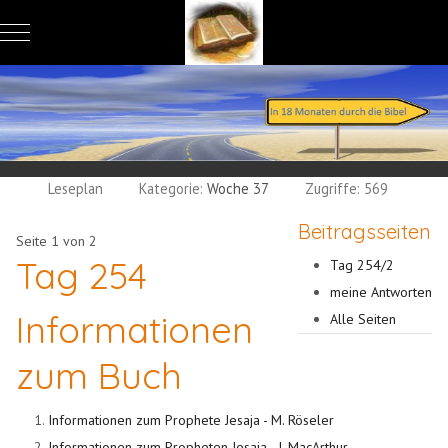
Mobile Menu Toggle
Leseplan
Kategorie:
Woche 37
Zugriffe: 569
Beitragsseiten
Seite 1 von 2
Tag 254
Tag 254/2
meine Antworten
Informationen
Alle Seiten
zum Buch
Informationen zum Prophete Jesaja - M. Röseler
Informationen zum Propheten Jesaja - J. MacArthur