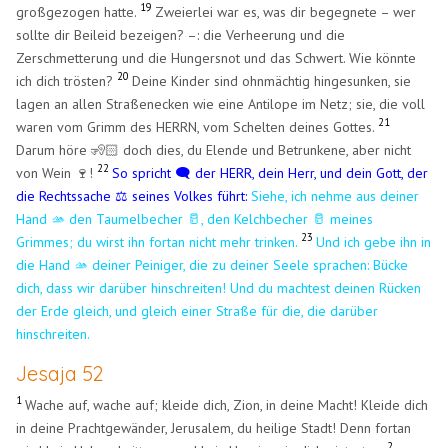
19
großgezogen hatte.
Zweierlei war es, was dir begegnete – wer
sollte dir Beileid bezeigen? –: die Verheerung und die
Zerschmetterung und die Hungersnot und das Schwert. Wie könnte
20
ich dich trösten?
Deine Kinder sind ohnmächtig hingesunken, sie
lagen an allen Straßenecken wie eine Antilope im Netz; sie, die voll
21
waren vom Grimm des HERRN, vom Schelten deines Gottes.
Darum höre 🧏🏻 doch dies, du Elende und Betrunkene, aber nicht
22
von Wein 🍷!
So spricht 🗨️ der HERR, dein Herr, und dein Gott, der
die Rechtssache ⚖️ seines Volkes führt:
Siehe, ich nehme aus deiner
Hand 🫴 den Taumelbecher
🥛
, den Kelchbecher 🥛 meines
23
Grimmes; du wirst ihn fortan nicht mehr trinken.
Und ich gebe ihn in
die Hand 🫴 deiner Peiniger, die zu deiner Seele sprachen: Bücke
dich, dass wir darüber hinschreiten! Und du machtest deinen Rücken
der Erde gleich, und gleich einer Straße für die, die darüber
hinschreiten.
Jesaja 52
1
Wache auf, wache auf; kleide dich, Zion, in deine Macht! Kleide dich
in deine Prachtgewänder, Jerusalem, du heilige Stadt! Denn fortan
2