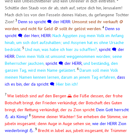
wird kein Unbeschnittener und kein Unreiner in dich eintreten.
Schüttle den Staub von dir ab, steh auf, setze dich hin, Jerusalem!
Mach dich los von den Fesseln deines Halses, du gefangene Tochter
3
Zion!
Denn so spricht 🗨️ der HERR:
Umsonst seid ihr verkauft 🪙
4
worden, und nicht für Geld 🪙 sollt ihr gelöst werden.
Denn so
spricht
🗨️
der Herr, HERR:
Nach Ägypten zog mein Volk im Anfang
hinab, um sich dort aufzuhalten; und Assyrien hat es ohne Ursache
5
bedrückt.
Und nun, was habe ich hier zu schaffen?,
spricht
🗨️
der
HERR.
Denn mein Volk ist umsonst weggenommen worden; seine
Beherrscher jauchzen,
spricht
🗨️
der HERR,
und beständig, den
6
ganzen Tag, wird mein Name gelästert.
Darum soll mein Volk
meinen Namen kennen lernen, darum an jenem Tag erfahren,
dass
ich es bin, der da spricht
🗨️
: Hier bin ich!
7
Wie lieblich sind auf den Bergen 🌄 die Füße dessen, der frohe
Botschaft bringt, der Frieden verkündigt, der Botschaft des Guten
bringt, der Rettung verkündigt, der zu Zion spricht:
Dein Gott herrscht
8
💪 als König!
Stimme deiner Wächter! Sie erheben die Stimme, sie
jubeln insgesamt; denn Auge in Auge sehen sie,
wie der HERR Zion
9
wiederbringt 💪.
Brecht in Jubel aus, jubelt insgesamt, ihr Trümmer