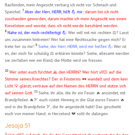
Raufenden, mein Angesicht verbarg ich nicht vor Schmach und
7
Speichel.
Aber der Herr, HERR, hilft 💪 mir;
darum bin ich nicht
zuschanden geworden, darum machte ich mein Angesicht wie einen
Kieselstein und wusste, dass ich nicht würde beschämt werden.
8
Nahe ist, der mich rechtfertigt 💪:
Wer will mit mir rechten ⚖️? Lasst
uns zusammen hintreten! Wer hat eine Rechtssache gegen mich? Er
9
trete her zu mir!
Siehe, der Herr, HERR, wird mir helfen 💪:
Wer ist
es, der mich für schuldig ⚖️ erklären könnte? Siehe, allesamt werden
sie zerfallen wie ein Kleid, die Motte wird sie fressen.
10
Wer unter euch fürchtet 🙏 den HERRN? Wer hört 🧏🏻 auf die
Stimme seines Knechtes? Der in Finsternis 🕶️ wandelt und dem kein
Licht 💡 glänzt, vertraue auf den Namen des HERRN und stütze sich
11
auf seinen Gott.
Siehe, ihr alle, die ihr ein Feuer 🔥 anzündet, mit
Brandpfeilen 🔥🏹 euch rüstet: Hinweg in die Glut eures Feuers 🔥
und in die Brandpfeile 🏹, die ihr angesteckt habt! Das geschieht
euch von meiner Hand; in Herzeleid 💔 sollt ihr daliegen.
Jesaja 51
1
Hört 🧏🏻 auf mich, die ihr der Gerechtigkeit ⚖️ nachjagt, die ihr den