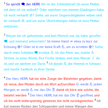
1
So spricht 🗨️ der HERR:
Wo ist der Scheidebrief ✉️ eurer Mutter,
mit dem ich sie entließ? Oder welchem von meinen Gläubigern habe
ich euch verkauft 🪙? Siehe, um eurer Ungerechtigkeiten willen seid
ihr verkauft 🪙, und um eurer Übertretungen willen ist eure Mutter
entlassen.
2
Warum bin ich gekommen, und kein Mensch war da, habe gerufen
🗨️, und niemand antwortete?
Ist meine Hand 🫴 etwa zu kurz zur
Erlösung 🛟? Oder ist in mir keine Kraft 💪, um zu erretten
?
Siehe,
🛟
durch mein Schelten 🗨️ trockne 💪 ich das Meer aus, mache 💪
Ströme zu einer Wüste. Ihre Fische stinken, weil kein Wasser 💧 da
3
ist, und sie sterben vor Durst.
Ich kleide 💪 die Himmel in Schwarz
und mache Sacktuch zu ihrer Decke.
4
Der Herr, HERR,
hat mir eine Zunge der Belehrten gegeben, damit
ich wisse, den Müden durch ein Wort aufzurichten.
Er weckt 💪 jeden
Morgen, er weckt 💪 mir das Ohr 👂,
damit ich höre wie solche, die
5
belehrt werden.
Der Herr, HERR, hat mir das Ohr 👂 geöffnet
,
und
6
ich bin nicht widerspenstig gewesen, bin nicht zurückgewichen.
Ich
bot meinen Rücken den Schlagenden und meine Wangen den