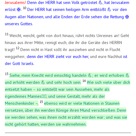
Jerusalems!
Denn der HERR hat sein Volk getröstet 💪, hat Jerusalem
10
erlöst
.
Der HERR hat seinen heiligen Arm entblößt 💪 vor den
🛟
Augen aller Nationen, und alle Enden der Erde sehen die Rettung 🛟
unseres Gottes.
11
Weicht, weicht, geht von dort hinaus, rührt nichts Unreines an! Geht
hinaus aus ihrer Mitte, reinigt euch, die ihr die Geräte des HERRN
12
tragt!
Denn nicht in Hast sollt ihr ausziehen und nicht in Flucht
weggehen;
denn der HERR zieht vor euch her,
und eure Nachhut
ist
der Gott Israels.
13
Siehe, mein Knecht wird einsichtig handeln 💪; er wird erhoben 💪
14
und erhöht werden 💪 und sehr hoch sein.
Wie sich viele über dich
entsetzt haben – so entstellt war sein Aussehen, mehr als
irgendeines Mannes🧍‍♂️, und seine Gestalt, mehr als der
15
Menschenkinder –,
ebenso wird er viele Nationen in Staunen
versetzen, über ihn werden Könige ihren Mund verschließen. Denn
sie werden sehen, was ihnen nicht erzählt worden war; und was sie
nicht gehört hatten, werden sie wahrnehmen.