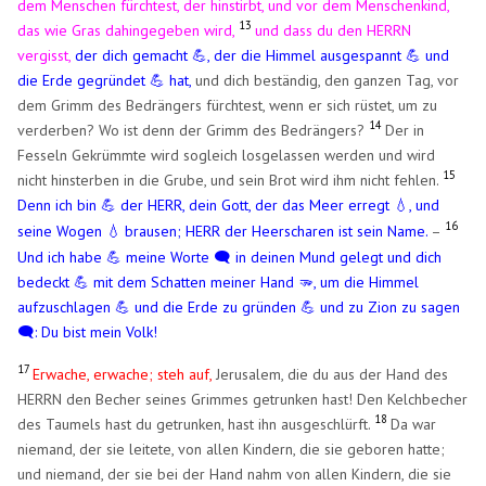
dem Menschen fürchtest, der hinstirbt, und vor dem Menschenkind,
13
das wie Gras dahingegeben wird,
und dass du den HERRN
vergisst,
der dich gemacht 💪, der die Himmel ausgespannt 💪 und
die Erde gegründet 💪 hat,
und dich beständig, den ganzen Tag, vor
dem Grimm des Bedrängers fürchtest, wenn er sich rüstet, um zu
14
verderben? Wo ist denn der Grimm des Bedrängers?
Der in
Fesseln Gekrümmte wird sogleich losgelassen werden und wird
15
nicht hinsterben in die Grube, und sein Brot wird ihm nicht fehlen.
Denn ich bin 💪 der HERR, dein Gott, der das Meer erregt
, und
💧
16
seine Wogen
brausen; HERR der Heerscharen ist sein Name.
–
💧
​
Und ich habe 💪 meine Worte 🗨️ in deinen Mund gelegt und dich
bedeckt 💪 mit dem Schatten meiner Hand 🫳, um die Himmel
aufzuschlagen 💪 und die Erde zu gründen 💪 und zu Zion zu sagen
🗨️: Du bist mein Volk!
17
Erwache, erwache; steh auf,
Jerusalem, die du aus der Hand des
HERRN den Becher seines Grimmes getrunken hast! Den Kelchbecher
18
des Taumels hast du getrunken, hast ihn ausgeschlürft.
Da war
niemand, der sie leitete, von allen Kindern, die sie geboren hatte;
und niemand, der sie bei der Hand nahm von allen Kindern, die sie