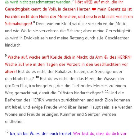
7
⚖️ wird nicht zerschmettert werden.
Hört 🧏🏻 auf mich, die ihr
Gerechtigkeit kennt, du Volk, in dessen Herzen ❤️ mein Gesetz
ist:
📖
Fürchtet nicht den Hohn der Menschen, und erschreckt nicht vor ihren
8
Schmähungen!
Denn wie ein Kleid wird sie verzehren die Motte,
und wie Wolle sie verzehren die Schabe; aber meine Gerechtigkeit
⚖️ wird in Ewigkeit sein und meine Rettung durch alle Geschlechter
hindurch.
9
Wache auf, wache auf! Kleide dich in Macht, du Arm 💪 des HERRN!
Wache auf wie in den Tagen der Vorzeit, in den Geschlechtern vor
alters!
Bist du es nicht, der Rahab zerhauen, das Seeungeheuer
10
durchbohrt hat?
Bist du es nicht, der das Meer, die Wasser der
großen Flut, trockengelegt, der die Tiefen des Meeres zu einem
11
Weg gemacht hat, damit die Erlösten hindurchzögen?
Und die
Befreiten des HERRN werden zurückkehren und nach Zion kommen
mit Jubel, und ewige Freude wird über ihrem Haupt sein; sie werden
Wonne und Freude erlangen, Kummer und Seufzen werden
entfliehen.
12
Ich, ich bin 💪 es, der euch tröstet.
Wer bist du, dass du dich vor