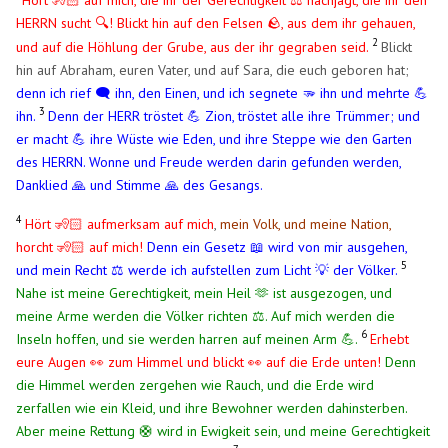
HERRN sucht
! Blickt hin auf den Felsen
, aus dem ihr gehauen,
🔍
🪨
2
und auf die Höhlung der Grube, aus der ihr gegraben seid.
Blickt
hin auf Abraham, euren Vater, und auf Sara, die euch geboren hat;
denn ich rief 🗨️ ihn, den Einen, und ich segnete 🫳 ihn und mehrte 💪
3
ihn.
Denn der HERR tröstet 💪 Zion, tröstet alle ihre Trümmer; und
er macht 💪 ihre Wüste wie Eden, und ihre Steppe wie den Garten
des HERRN. Wonne und Freude werden darin gefunden werden,
Danklied 🙏 und Stimme 🙏 des Gesangs.
4
Hört 🧏🏻 aufmerksam auf mich
,
mein Volk, und meine Nation,
horcht 🧏🏻 auf mich!
Denn ein Gesetz 📖 wird von mir ausgehen,
5
und mein Recht ⚖️ werde ich aufstellen zum Licht 💡 der Völker.
Nahe ist meine Gerechtigkeit, mein Heil 🫶 ist ausgezogen, und
meine Arme werden die Völker richten ⚖️. Auf mich werden die
6
Inseln hoffen, und sie werden harren auf meinen Arm 💪.
Erhebt
eure Augen 👀 zum Himmel und blickt 👀 auf die Erde unten!
Denn
die Himmel werden zergehen wie Rauch, und die Erde wird
zerfallen wie ein Kleid, und ihre Bewohner werden dahinsterben.
Aber meine Rettung 🛟 wird in Ewigkeit sein, und meine Gerechtigkeit