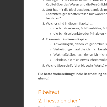
Das eigentliche Ziel des Bibelstudiums ist,
Kapitel über das Wesen und die Persönlich
Gott hat mir die Bibel gegeben, damit sie
Charaktereigenschaften fallen mir während
bedürfen?
Welches sind in diesem Kapitel ...
die Schlüsselverse, Schlüsselsätze, S
die Schlüsselpunkte oder Prinzipien -
Erkenne ich in diesem Kapitel ...
Anweisungen, denen ich gehorchen s
Verheißungen, auf die ich mich beru
Wertmaßstäbe, nach denen ich mich r
Beispiele, die mich etwas lehren woll
Welche Überschrift (drei bis sechs Worte) w
Die beste Vorbereitung für die Bearbeitung de
einmal.
Bibeltext
2. Thessalonicher 1