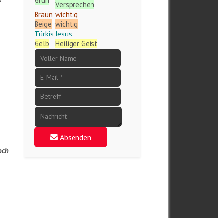
Grün
s
Versprechen
Braun
wichtig
Beige
wichtig
Türkis
Jesus
Gelb
Heiliger Geist
Absenden
noch