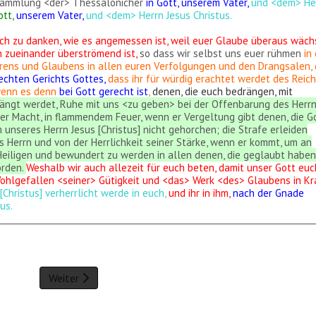
rsammlung <der> Thessalonicher
in Gott, unserem Vater,
und <dem> He
tt,
unserem Vater,
und <dem> Herrn Jesus Christus.
 euch zu danken, wie es angemessen ist, weil euer Glaube überaus wäch
n zueinander überströmend ist,
so dass wir selbst uns euer rühmen
in
ens und Glaubens in allen euren Verfolgungen und den Drangsalen, 
echten Gerichts Gottes,
dass ihr für würdig erachtet werdet des Reic
 wenn es denn
bei Gott gerecht ist
,
denen, die euch bedrängen, mit
drängt werdet, Ruhe mit uns <zu geben> bei der Offenbarung des Herr
er Macht, in flammendem Feuer, wenn er Vergeltung gibt denen, die G
unseres Herrn Jesus [Christus] nicht gehorchen; die Strafe erleiden
 Herrn und von der Herrlichkeit seiner Stärke, wenn er kommt, um an
Heiligen und bewundert zu werden in allen denen, die geglaubt haben
orden.
Weshalb wir auch allezeit für euch beten, damit unser Gott euc
Wohlgefallen <seiner> Gütigkeit und <das> Werk <des> Glaubens in Kr
Christus] verherrlicht werde in euch,
und ihr in ihm,
nach der Gnade
us.
Weiter