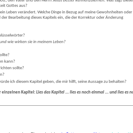
 Gott, den Vater und den Herrn Jesus
besser kennenzulernen.
Was sagt diese
keit Gottes aus?
 mein Leben verändert. Welche Dinge in Bezug auf meine Gewohnheiten oder
 der Bearbeitung dieses Kapitels ein, die der Korrektur oder Änderung
chlüsselwörter?
und wie wirken sie in meinem Leben?
ollte?
fen kann?
ichten sollte?
en?
ürde ich diesem Kapitel geben, die mir hilft, seine Aussage zu behalten?
r einzelnen Kapitel:
Lies das Kapitel ... lies es noch einmal ... und lies es 