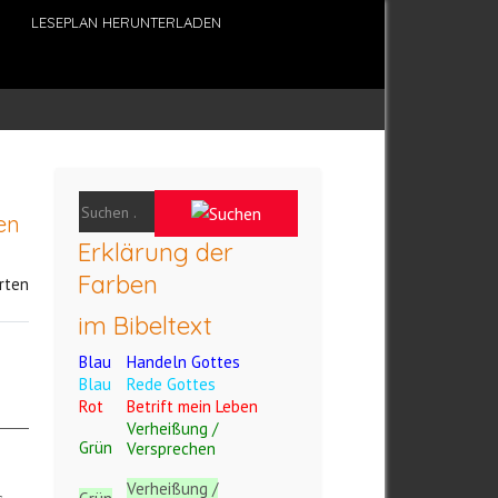
LESEPLAN HERUNTERLADEN
en
Erklärung der
Farben
rten
im Bibeltext
Blau
Handeln Gottes
Blau
Rede Gottes
Rot
Betrift mein Leben
Verheißung /
Grün
Versprechen
Verheißung /