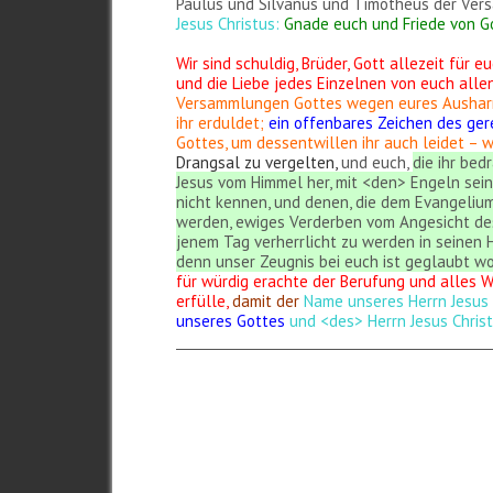
Paulus und Silvanus und Timotheus der Ve
Jesus Christus:
Gnade euch und Friede von Go
Wir sind schuldig, Brüder, Gott allezeit für
und die Liebe jedes Einzelnen von euch alle
Versammlungen Gottes
wegen eures Ausharr
ihr erduldet;
ein offenbares Zeichen des ger
Gottes, um dessentwillen ihr auch leidet –
Drangsal zu vergelten,
und euch,
die ihr be
Jesus vom Himmel her, mit <den> Engeln sein
nicht kennen, und denen, die dem Evangelium 
werden, ewiges Verderben vom Angesicht des
jenem Tag verherrlicht zu werden in seinen 
denn unser Zeugnis bei euch ist geglaubt w
für würdig erachte der Berufung und alles 
erfülle,
damit der
Name unseres Herrn Jesus [
unseres Gottes
und <des> Herrn Jesus Christ