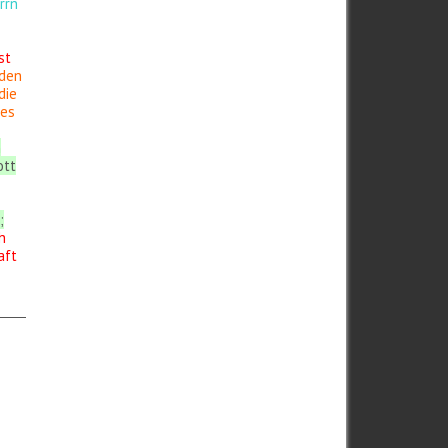
rrn
st
 den
die
hes
n
ott
;
h
aft