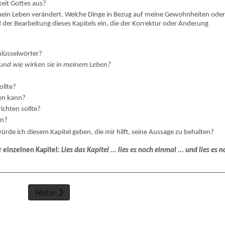
keit Gottes aus?
 mein Leben verändert. Welche Dinge in Bezug auf meine Gewohnheiten ode
 der Bearbeitung dieses Kapitels ein, die der Korrektur oder Änderung
chlüsselwörter?
und wie wirken sie in meinem Leben?
ollte?
fen kann?
ichten sollte?
en?
ürde ich diesem Kapitel geben, die mir hilft, seine Aussage zu behalten?
r einzelnen Kapitel:
Lies das Kapitel ... lies es noch einmal ... und lies es 
Weiter