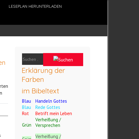
LESEPLAN HERUNTERLADEN
en
Erklärung der
Farben
rten
im Bibeltext
n
Blau
Handeln Gottes
Blau
Rede Gottes
Rot
Betrift mein Leben
Verheißung /
Grün
Versprechen
s
Verheißung /