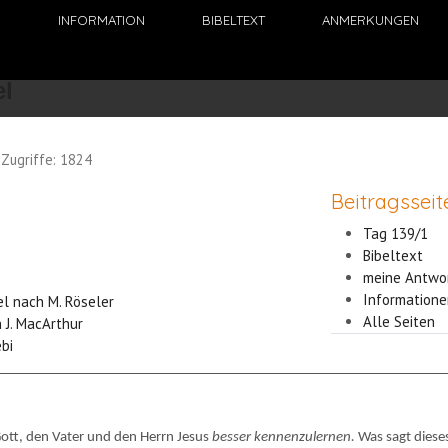
N
INFORMATION
BIBELTEXT
ANMERKUNGEN
Zugriffe: 1824
Beitragsseit
Tag 139/1
Bibeltext
meine Antwo
Informatione
el nach M. Röseler
Alle Seiten
 J. MacArthur
ebi
 Gott, den Vater und den Herrn Jesus
besser kennenzulernen.
Was sagt diese