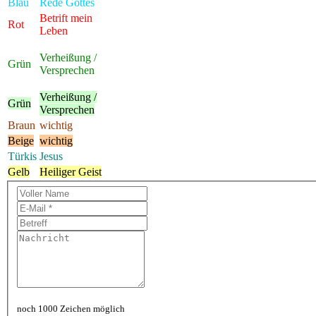
Blau
Rede Gottes
Betrift mein
Rot
Leben
Verheißung /
Grün
Versprechen
Verheißung /
Grün
Versprechen
Braun
wichtig
Beige
wichtig
Türkis
Jesus
Gelb
Heiliger Geist
noch 1000 Zeichen möglich