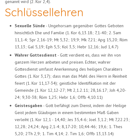
genannt wird (2. Kor 2,4).
Schlüssellehren
Sexuelle Sünde
- Ungehorsam gegenüber Gottes Geboten
hinsichtlich Ehe und Familie (1. Kor 6,13.18; 7,1-40; 2. Sam
11,1-4; Spr 2,16-19; Mt 5,32; 19,9; Mk 7,21; Apg 15,20; Röm
13,13; Gal 5,19; Eph 5,5; Kol 3,5; Hebr 12,16; Jud 1,4.7)
Wahrer Gottesdienst
- Gott verdient es, dass wir ihn von
ganzem Herzen anbeten und preisen. Echter, wahrer
Gottesdienst umfasst Anerkennung des heiligen Charakters
Gottes (1. Kor 3,17); dass man das Mahl des Herrn in Reinheit
feiert (1. Kor 11,17-34); geistliche Identifikation mit der
Gemeinde (1. Kor 12,12-27; Mt 2,1.2.11; 28,16.17; Joh 4,20-
24; 9,30-38; Röm 1,25; Hebr 1,6; Offb 4,10.11)
Geistesgaben
- Gott befähigt zum Dienst, indem der Heilige
Geist jedem Gläubigen in einem bestimmten Maß Gaben
verleiht (1. Kor 12,1 - 14,40; Jes 35,4-6; Joel 3,1.2; Mt 7,22.23;
12,28; 24,24; Apg 2,1-4; 8,17-20; 10,44-46; 19,6; 1. Thes
5,20; 2Th 2,9; 1. Tim 4,14; 2. Tim 1,6; Offb 13,13.14)