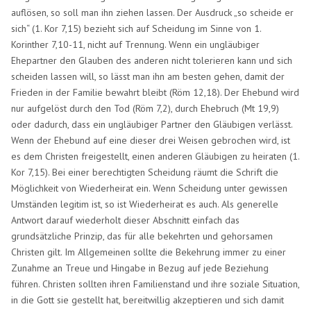
auflösen, so soll man ihn ziehen lassen. Der Ausdruck „so scheide er
sich“ (1. Kor 7,15) bezieht sich auf Scheidung im Sinne von 1.
Korinther 7,10-11, nicht auf Trennung. Wenn ein ungläubiger
Ehepartner den Glauben des anderen nicht tolerieren kann und sich
scheiden lassen will, so lässt man ihn am besten gehen, damit der
Frieden in der Familie bewahrt bleibt (Röm 12,18). Der Ehebund wird
nur aufgelöst durch den Tod (Röm 7,2), durch Ehebruch (Mt 19,9)
oder dadurch, dass ein ungläubiger Partner den Gläubigen verlässt.
Wenn der Ehebund auf eine dieser drei Weisen gebrochen wird, ist
es dem Christen freigestellt, einen anderen Gläubigen zu heiraten (1.
Kor 7,15). Bei einer berechtigten Scheidung räumt die Schrift die
Möglichkeit von Wiederheirat ein. Wenn Scheidung unter gewissen
Umständen legitim ist, so ist Wiederheirat es auch. Als generelle
Antwort darauf wiederholt dieser Abschnitt einfach das
grundsätzliche Prinzip, das für alle bekehrten und gehorsamen
Christen gilt. Im Allgemeinen sollte die Bekehrung immer zu einer
Zunahme an Treue und Hingabe in Bezug auf jede Beziehung
führen. Christen sollten ihren Familienstand und ihre soziale Situation,
in die Gott sie gestellt hat, bereitwillig akzeptieren und sich damit