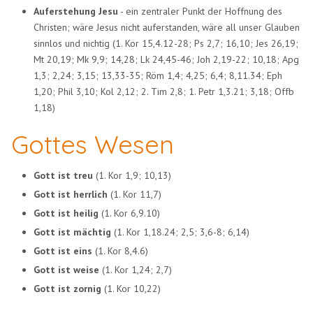
Auferstehung Jesu
- ein zentraler Punkt der Hoffnung des
Christen; wäre Jesus nicht auferstanden, wäre all unser Glauben
sinnlos und nichtig (1. Kor 15,4.12-28; Ps 2,7; 16,10; Jes 26,19;
Mt 20,19; Mk 9,9; 14,28; Lk 24,45-46; Joh 2,19-22; 10,18; Apg
1,3; 2,24; 3,15; 13,33-35; Röm 1,4; 4,25; 6,4; 8,11.34; Eph
1,20; Phil 3,10; Kol 2,12; 2. Tim 2,8; 1. Petr 1,3.21; 3,18; Offb
1,18)
Gottes Wesen
Gott ist treu
(1. Kor 1,9; 10,13)
Gott ist herrlich
(1. Kor 11,7)
Gott ist heilig
(1. Kor 6,9.10)
Gott ist mächtig
(1. Kor 1,18.24; 2,5; 3,6-8; 6,14)
Gott ist eins
(1. Kor 8,4.6)
Gott ist weise
(1. Kor 1,24; 2,7)
Gott ist zornig
(1. Kor 10,22)