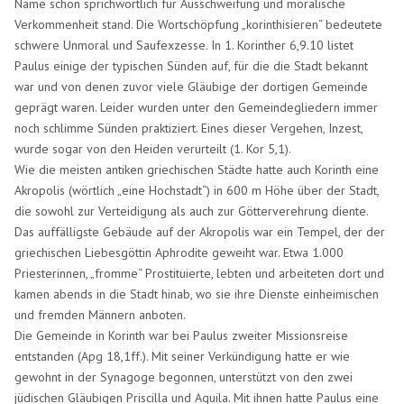
Name schon sprichwörtlich für Ausschweifung und moralische
Verkommenheit stand. Die Wortschöpfung „korinthisieren“ bedeutete
schwere Unmoral und Saufexzesse. In 1. Korinther 6,9.10 listet
Paulus einige der typischen Sünden auf, für die die Stadt bekannt
war und von denen zuvor viele Gläubige der dortigen Gemeinde
geprägt waren. Leider wurden unter den Gemeindegliedern immer
noch schlimme Sünden praktiziert. Eines dieser Vergehen, Inzest,
wurde sogar von den Heiden verurteilt (1. Kor 5,1).
Wie die meisten antiken griechischen Städte hatte auch Korinth eine
Akropolis (wörtlich „eine Hochstadt“) in 600 m Höhe über der Stadt,
die sowohl zur Verteidigung als auch zur Götterverehrung diente.
Das auffälligste Gebäude auf der Akropolis war ein Tempel, der der
griechischen Liebesgöttin Aphrodite geweiht war. Etwa 1.000
Priesterinnen, „fromme“ Prostituierte, lebten und arbeiteten dort und
kamen abends in die Stadt hinab, wo sie ihre Dienste einheimischen
und fremden Männern anboten.
Die Gemeinde in Korinth war bei Paulus zweiter Missionsreise
entstanden (Apg 18,1ff.). Mit seiner Verkündigung hatte er wie
gewohnt in der Synagoge begonnen, unterstützt von den zwei
jüdischen Gläubigen Priscilla und Aquila. Mit ihnen hatte Paulus eine