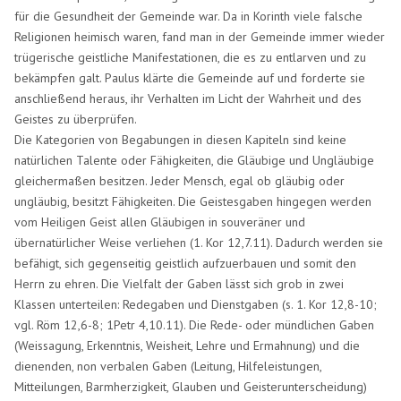
für die Gesundheit der Gemeinde war. Da in Korinth viele falsche
Religionen heimisch waren, fand man in der Gemeinde immer wieder
trügerische geistliche Manifestationen, die es zu entlarven und zu
bekämpfen galt. Paulus klärte die Gemeinde auf und forderte sie
anschließend heraus, ihr Verhalten im Licht der Wahrheit und des
Geistes zu überprüfen.
Die Kategorien von Begabungen in diesen Kapiteln sind keine
natürlichen Talente oder Fähigkeiten, die Gläubige und Ungläubige
gleichermaßen besitzen. Jeder Mensch, egal ob gläubig oder
ungläubig, besitzt Fähigkeiten. Die Geistesgaben hingegen werden
vom Heiligen Geist allen Gläubigen in souveräner und
übernatürlicher Weise verliehen (1. Kor 12,7.11). Dadurch werden sie
befähigt, sich gegenseitig geistlich aufzuerbauen und somit den
Herrn zu ehren. Die Vielfalt der Gaben lässt sich grob in zwei
Klassen unterteilen: Redegaben und Dienstgaben (s. 1. Kor 12,8-10;
vgl. Röm 12,6-8; 1Petr 4,10.11). Die Rede- oder mündlichen Gaben
(Weissagung, Erkenntnis, Weisheit, Lehre und Ermahnung) und die
dienenden, non verbalen Gaben (Leitung, Hilfeleistungen,
Mitteilungen, Barmherzigkeit, Glauben und Geisterunterscheidung)