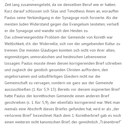
Zeit lang zusammengelebt, da sie denselben Beruf wie er hatten.
Kurz darauf schlossen sich Silas und Timotheus ihnen an, woraufhin
Paulus seine Verkündigung in der Synagoge noch forcierte. Als die
meisten Juden Widerstand gegen das Evangelium leisteten, verließ
er die Synagoge und wandte sich den Heiden zu.
Das schwerwiegendste Problem der Gemeinde von Korinth war
Weltlichkeit, d.h. der Widerwille, sich von der umgebenden Kultur zu
trennen. Die meisten Gläubigen konnten sich nicht von ihrer alten,
eigennützigen, unmoralischen und heidnischen Lebensweise
lossagen. Paulus musste ihnen diesen korrigierenden Brief schreiben
und zugleich die geistlich gesunden Christen auffordern, den
ungehorsamen und unbußfertigen Gliedern nicht nur die
Gemeinschaft zu versagen, sondern sie ganz aus der Gemeinde
auszuschließen (1. Kor 5,9-13). Bereits vor diesem inspirierten Brief
hatte Paulus der korinthischen Gemeinde einen anderen Brief
geschrieben (s. 1. Kor 5,9), der ebenfalls korrigierend war. Weil man
niemals eine Abschrift dieses Briefes gefunden hat, wird er als „der
verlorene Brief“ bezeichnet. Nach dem 1. Korintherbrief gab es noch
einen weiteren nicht kanonischen Brief, der gewöhnlich „Tränenbrief“