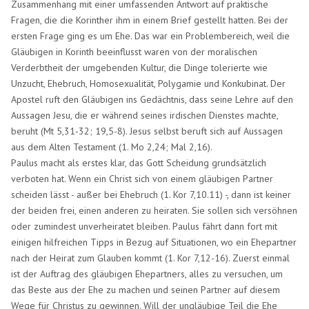
Zusammenhang mit einer umfassenden Antwort auf praktische
Fragen, die die Korinther ihm in einem Brief gestellt hatten. Bei der
ersten Frage ging es um Ehe. Das war ein Problembereich, weil die
Gläubigen in Korinth beeinflusst waren von der moralischen
Verderbtheit der umgebenden Kultur, die Dinge tolerierte wie
Unzucht, Ehebruch, Homosexualität, Polygamie und Konkubinat. Der
Apostel ruft den Gläubigen ins Gedächtnis, dass seine Lehre auf den
Aussagen Jesu, die er während seines irdischen Dienstes machte,
beruht (Mt 5,31-32; 19,5-8). Jesus selbst beruft sich auf Aussagen
aus dem Alten Testament (1. Mo 2,24; Mal 2,16).
Paulus macht als erstes klar, das Gott Scheidung grundsätzlich
verboten hat. Wenn ein Christ sich von einem gläubigen Partner
scheiden lässt - außer bei Ehebruch (1. Kor 7,10.11) -, dann ist keiner
der beiden frei, einen anderen zu heiraten. Sie sollen sich versöhnen
oder zumindest unverheiratet bleiben. Paulus fährt dann fort mit
einigen hilfreichen Tipps in Bezug auf Situationen, wo ein Ehepartner
nach der Heirat zum Glauben kommt (1. Kor 7,12-16). Zuerst einmal
ist der Auftrag des gläubigen Ehepartners, alles zu versuchen, um
das Beste aus der Ehe zu machen und seinen Partner auf diesem
Wege für Christus zu gewinnen. Will der ungläubige Teil die Ehe