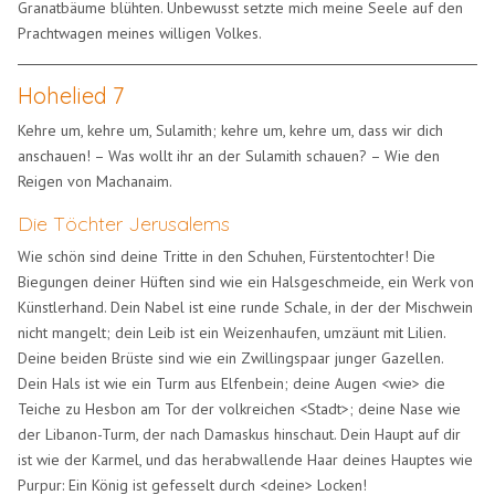
Granatbäume blühten. Unbewusst setzte mich meine Seele auf den
Prachtwagen meines willigen Volkes.
Hohelied 7
Kehre um, kehre um, Sulamith; kehre um, kehre um, dass wir dich
anschauen! – Was wollt ihr an der Sulamith schauen? – Wie den
Reigen von Machanaim.
Die Töchter Jerusalems
Wie schön sind deine Tritte in den Schuhen, Fürstentochter! Die
Biegungen deiner Hüften sind wie ein Halsgeschmeide, ein Werk von
Künstlerhand. Dein Nabel ist eine runde Schale, in der der Mischwein
nicht mangelt; dein Leib ist ein Weizenhaufen, umzäunt mit Lilien.
Deine beiden Brüste sind wie ein Zwillingspaar junger Gazellen.
Dein Hals ist wie ein Turm aus Elfenbein; deine Augen <wie> die
Teiche zu Hesbon am Tor der volkreichen <Stadt>; deine Nase wie
der Libanon-Turm, der nach Damaskus hinschaut. Dein Haupt auf dir
ist wie der Karmel, und das herabwallende Haar deines Hauptes wie
Purpur: Ein König ist gefesselt durch <deine> Locken!