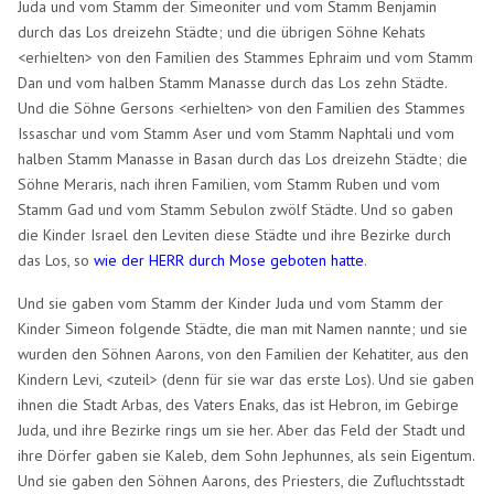
Juda und vom Stamm der Simeoniter und vom Stamm Benjamin
durch das Los dreizehn Städte; und die übrigen Söhne Kehats
<erhielten> von den Familien des Stammes Ephraim und vom Stamm
Dan und vom halben Stamm Manasse durch das Los zehn Städte.
Und die Söhne Gersons <erhielten> von den Familien des Stammes
Issaschar und vom Stamm Aser und vom Stamm Naphtali und vom
halben Stamm Manasse in Basan durch das Los dreizehn Städte; die
Söhne Meraris, nach ihren Familien, vom Stamm Ruben und vom
Stamm Gad und vom Stamm Sebulon zwölf Städte. Und so gaben
die Kinder Israel den Leviten diese Städte und ihre Bezirke durch
das Los, so
wie der HERR durch Mose geboten hatte
.
Und sie gaben vom Stamm der Kinder Juda und vom Stamm der
Kinder Simeon folgende Städte, die man mit Namen nannte; und sie
wurden den Söhnen Aarons, von den Familien der Kehatiter, aus den
Kindern Levi, <zuteil> (denn für sie war das erste Los). Und sie gaben
ihnen die Stadt Arbas, des Vaters Enaks, das ist Hebron, im Gebirge
Juda, und ihre Bezirke rings um sie her. Aber das Feld der Stadt und
ihre Dörfer gaben sie Kaleb, dem Sohn Jephunnes, als sein Eigentum.
Und sie gaben den Söhnen Aarons, des Priesters, die Zufluchtsstadt