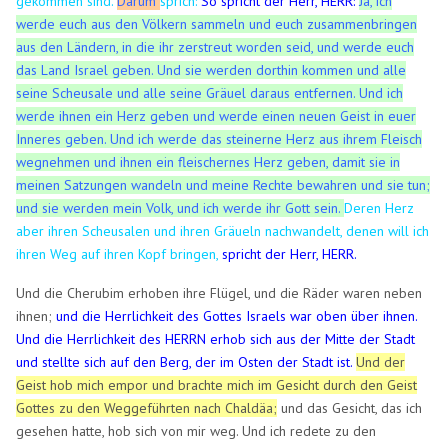
gekommen sind.
D
arum
sprich:
So spricht der Herr, HERR:
Ja, ich
werde euch aus den Völkern sammeln und euch zusammenbringen
aus den Ländern, in die ihr zerstreut worden seid, und werde euch
das Land Israel geben.
Und sie werden dorthin kommen und alle
seine Scheusale und alle seine Gräuel daraus entfernen.
Und ich
werde ihnen ein Herz geben und werde einen neuen Geist in euer
Inneres geben. Und ich werde das steinerne Herz aus ihrem Fleisch
wegnehmen und ihnen ein fleischernes Herz geben, damit sie in
meinen Satzungen wandeln und meine Rechte bewahren und sie tun;
und sie werden mein Volk, und ich werde ihr Gott sein.
Deren Herz
aber ihren Scheusalen und ihren Gräueln nachwandelt, denen will ich
ihren Weg auf ihren Kopf bringen,
spricht der Herr, HERR.
Und die Cherubim erhoben ihre Flügel, und die Räder waren neben
ihnen;
und die Herrlichkeit des Gottes Israels war oben über ihnen.
Und die Herrlichkeit des HERRN erhob sich aus der Mitte der Stadt
und stellte sich auf den Berg, der im Osten der Stadt ist.
Und der
Geist hob mich empor und brachte mich im Gesicht durch den Geist
Gottes zu den Weggeführten nach Chaldäa;
und das Gesicht, das ich
gesehen hatte, hob sich von mir weg. Und ich redete zu den