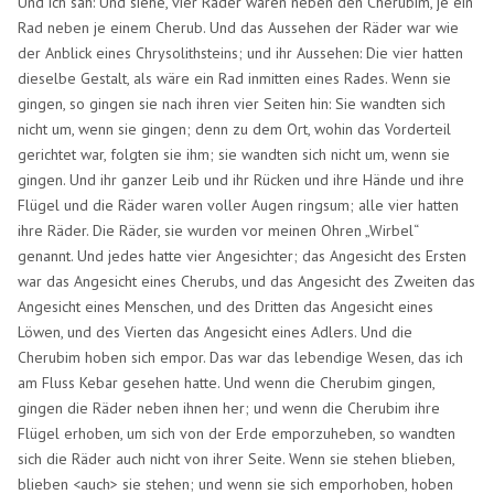
Und ich sah: Und siehe, vier Räder waren neben den Cherubim, je ein
Rad neben je einem Cherub. Und das Aussehen der Räder war wie
der Anblick eines Chrysolithsteins; und ihr Aussehen: Die vier hatten
dieselbe Gestalt, als wäre ein Rad inmitten eines Rades. Wenn sie
gingen, so gingen sie nach ihren vier Seiten hin: Sie wandten sich
nicht um, wenn sie gingen; denn zu dem Ort, wohin das Vorderteil
gerichtet war, folgten sie ihm; sie wandten sich nicht um, wenn sie
gingen. Und ihr ganzer Leib und ihr Rücken und ihre Hände und ihre
Flügel und die Räder waren voller Augen ringsum; alle vier hatten
ihre Räder. Die Räder, sie wurden vor meinen Ohren „Wirbel“
genannt. Und jedes hatte vier Angesichter; das Angesicht des Ersten
war das Angesicht eines Cherubs, und das Angesicht des Zweiten das
Angesicht eines Menschen, und des Dritten das Angesicht eines
Löwen, und des Vierten das Angesicht eines Adlers. Und die
Cherubim hoben sich empor. Das war das lebendige Wesen, das ich
am Fluss Kebar gesehen hatte. Und wenn die Cherubim gingen,
gingen die Räder neben ihnen her; und wenn die Cherubim ihre
Flügel erhoben, um sich von der Erde emporzuheben, so wandten
sich die Räder auch nicht von ihrer Seite. Wenn sie stehen blieben,
blieben <auch> sie stehen; und wenn sie sich emporhoben, hoben