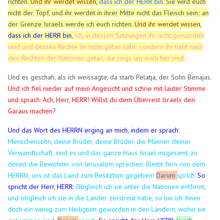
richten.
Und ihr werdet wissen,
dass ich der HERR bin.
Sie wird euch
nicht der Topf, und ihr werdet in ihrer Mitte nicht das Fleisch sein; an
der Grenze Israels werde ich euch richten.
Und ihr werdet wissen,
dass ich der HERR bin
,
ich, in dessen Satzungen ihr nicht gewandelt
seid und dessen Rechte ihr nicht getan habt; sondern ihr habt nach
den Rechten der Nationen getan, die rings um euch her sind.
Und es geschah, als ich weissagte, da starb Pelatja, der Sohn Benajas.
Und ich fiel nieder auf mein Angesicht und schrie mit lauter Stimme
und sprach: Ach, Herr, HERR! Willst du dem Überrest Israels den
Garaus machen?
Und das Wort des HERRN erging an mich, indem er sprach:
Menschensohn, deine Brüder, deine Brüder, die Männer deiner
Verwandtschaft, sind es und das ganze Haus Israel insgesamt, zu
denen die Bewohner von Jerusalem sprechen: Bleibt fern von dem
HERRN; uns ist das Land zum Besitztum gegeben!
Darum
sprich:
So
spricht der Herr, HERR:
Obgleich ich sie unter die Nationen entfernt,
und obgleich ich sie in die Länder zerstreut habe, so bin ich ihnen
doch ein wenig zum Heiligtum geworden in den Ländern, wohin sie