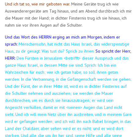
Und ich tat so, wie mir geboten war.
Meine Geräte trug ich wie
Auswanderergeräte am Tag hinaus, und am Abend durchbrach ich mir
die Mauer mit der Hand; in dichter Finsternis trug ich sie hinaus, ich
nahm sie vor ihren Augen auf die Schulter.
Und das Wort des HERRN erging an mich am Morgen, indem er
sprach:
Menschensohn, hat nicht das Haus Israel, das widerspenstige
Haus, zu dir gesagt: Was tust du?
Sprich zu ihnen:
So spricht der Herr,
HERR:
Den Fürsten in Jerusalem <betrifft> dieser Ausspruch und das
ganze Haus Israel, in dessen Mitte sie sind.
Sprich: Ich bin ein
Wahrzeichen für euch; wie ich getan habe, so soll ihnen getan
werden: In die Verbannung, in die Gefangenschaft werden sie gehen.
Und der Fürst, der in ihrer Mitte ist, wird es in dichter Finsternis auf
die Schulter nehmen und ausziehen; sie werden die Mauer
durchbrechen, um es durch sie hinauszutragen; er wird sein
Angesicht verhüllen, damit er mit <seinen> Augen das Land nicht
sieht.
Und ich will mein Netz über ihn ausbreiten, und in meinem Garn
wird er gefangen werden; und ich will ihn nach Babel bringen, in das
Land der Chaldäer, aber sehen wird er es nicht; und er wird dort
sterben.
Und alle, die um ihn her sind, seine Hilfe und alle seine