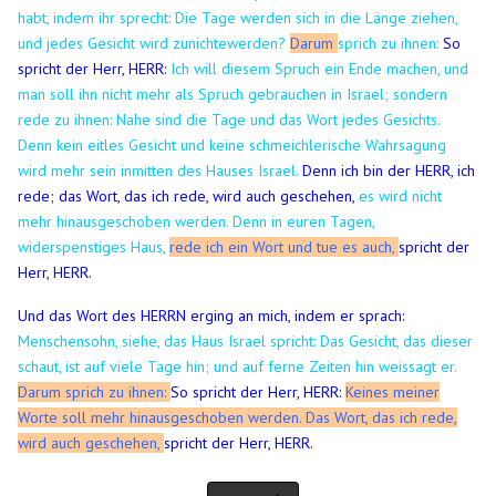
habt, indem ihr sprecht: Die Tage werden sich in die Länge ziehen,
und jedes Gesicht wird zunichtewerden?
Darum
sprich zu ihnen:
So
spricht der Herr, HERR:
Ich will diesem Spruch ein Ende machen, und
man soll ihn nicht mehr als Spruch gebrauchen in Israel; sondern
rede zu ihnen: Nahe sind die Tage und das Wort jedes Gesichts.
Denn kein eitles Gesicht und keine schmeichlerische Wahrsagung
wird mehr sein inmitten des Hauses Israel.
Denn ich bin der HERR, ich
rede; das Wort, das ich rede, wird auch geschehen,
es wird nicht
mehr hinausgeschoben werden. Denn in euren Tagen,
widerspenstiges Haus,
rede ich ein Wort und tue es auch,
spricht der
Herr, HERR.
Und das Wort des HERRN erging an mich, indem er sprach:
Menschensohn, siehe, das Haus Israel spricht: Das Gesicht, das dieser
schaut, ist auf viele Tage hin; und auf ferne Zeiten hin weissagt er.
Darum sprich zu ihnen:
So spricht der Herr, HERR:
Keines meiner
Worte soll mehr hinausgeschoben werden. Das Wort, das ich rede,
wird auch geschehen,
spricht der Herr, HERR.