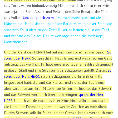
des Tores waren fünfundzwanzig Männer; und ich sah in ihrer Mitte
Jaasanja, den Sohn Assurs, und Pelatja, den Sohn Benajas, die Fürsten
des Volkes.
Und er sprach zu mir:
Menschensohn, das sind die
Männer, die Unheil sinnen und bösen Rat erteilen in dieser Stadt,
die
sprechen: Es ist nicht an der Zeit, Häuser zu bauen; sie ist der Topf,
und wir sind das Fleisch.
Darum weissage gegen sie; weissage,
Menschensohn!
Und der Geist des HERRN fiel auf mich und sprach zu mir: Sprich:
So
spricht der HERR:
So sprecht ihr, Haus Israel; und was in eurem Geist
aufsteigt, das weiß ich.
Ihr habt eure Erschlagenen zahlreich gemacht
in dieser Stadt und ihre Straßen mit Erschlagenen gefüllt.
Darum,
so
spricht der Herr, HERR:
Eure Erschlagenen, die ihr in ihrer Mitte
hingestreckt habt, die sind das Fleisch, und sie ist der Topf; euch
aber wird man aus ihrer Mitte hinausführen.
Ihr fürchtet das Schwert;
und das Schwert werde ich über euch bringen,
spricht der Herr,
HERR.
Und ich werde euch aus ihrer Mitte hinausführen und euch in
die Hand der Fremden geben und werde Gerichte an euch üben.
Durchs Schwert sollt ihr fallen; an der Grenze Israels werde ich euch