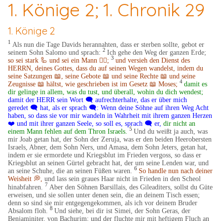
1. Könige 2; 1. Chronik 29
1. Könige 2
1
Als nun die Tage Davids herannahten, dass er sterben sollte, gebot er
2
seinem Sohn Salomo und sprach:
Ich gehe den Weg der ganzen Erde;
3
so sei stark 🦾 und sei ein Mann 🧍‍♂️;
und versieh den Dienst des
HERRN, deines Gottes, dass du auf seinen Wegen wandelst, indem du
seine Satzungen 📖, seine Gebote 📖 und seine Rechte 📖 und seine
4
Zeugnisse 📖 hältst, wie geschrieben ist im Gesetz 📖
Moses;
damit es
dir gelinge in allem, was du tust, und überall, wohin du dich wendest;
damit der HERR sein Wort 🗨️ aufrechterhalte, das er über mich
geredet 🗨️ hat, als er sprach 🗨️: Wenn deine Söhne auf ihren Weg Acht
haben, so dass sie vor mir wandeln in Wahrheit mit ihrem ganzen Herzen
❤️ und mit ihrer ganzen Seele, so soll es, sprach
🗨️
er,
dir nicht an
5
einem Mann fehlen auf dem Thron Israels.
Und du weißt ja auch, was
mir Joab getan hat, der Sohn der Zeruja, was er den beiden Heerobersten
Israels, Abner, dem Sohn Ners, und Amasa, dem Sohn Jeters, getan hat,
indem er sie ermordete und Kriegsblut im Frieden vergoss, so dass er
Kriegsblut an seinen Gürtel gebracht hat, der um seine Lenden war, und
6
an seine Schuhe, die an seinen Füßen waren.
So handle nun nach deiner
Weisheit
💭
,
und lass sein graues Haar nicht in Frieden in den Scheol
7
hinabfahren.
Aber den Söhnen Barsillais, des Gileaditers, sollst du Güte
erweisen, und sie sollen unter denen sein, die an deinem Tisch essen;
denn so sind sie mir entgegengekommen, als ich vor deinem Bruder
8
Absalom floh.
Und siehe, bei dir ist Simei, der Sohn Geras, der
Benjaminiter, von Bachurim; und der fluchte mir mit heftigem Fluch an