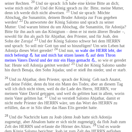
20
seiner Rechten.
Und sie sprach: Ich habe eine kleine Bitte an dich;
weise mich nicht ab! Und der König sprach zu ihr: Bitte, meine Mutter,
21
denn ich werde dich nicht abweisen.
Und sie sprach: Möchte
Abischag, die Sunamitin, deinem Bruder Adonija zur Frau gegeben
22
werden!
Da antwortete der König Salomo und sprach zu seiner
Mutter: Und warum bittest du um Abischag, die Sunamitin, für Adonija?
Bitte für ihn auch um das Königtum – denn er ist mein älterer Bruder –,
sowohl für ihn als auch für Abjathar, den Priester, und für Joab, den
23
Sohn der Zeruja!
Und der König Salomo schwor bei dem HERRN
und sprach: So soll mir Gott tun und so hinzufügen! Um sein Leben hat
24
Adonija dieses Wort geredet!
Und nun,
so wahr der HERR lebt, der
mich befestigt
💪
hat und mich hat sitzen lassen
💪
auf dem Thron
​
meines Vaters David und der mir ein Haus gemacht
💪
,
so wie er geredet
25
hat: Heute soll Adonija getötet werden!
Und der König Salomo sandte
hin durch Benaja, den Sohn Jojadas; und er stieß ihn nieder, und er starb.
26
Und zu Abjathar, dem Priester, sprach der König: Geh nach Anatot,
auf deine Felder, denn du bist ein Mann des Todes; aber an diesem Tag
will ich dich nicht töten, weil du die Lade des Herrn, HERRN, vor
meinem Vater David getragen, und weil du gelitten hast in allem, worin
27
mein Vater gelitten hat.
Und so verstieß Salomo Abjathar, damit er
nicht mehr Priester des HERRN wäre, um das Wort des HERRN zu
erfüllen, das er in Silo über das Haus Elis geredet hatte.
28
Und die Nachricht kam zu Joab (denn Joab hatte sich Adonija
zugeneigt, aber Absalom hatte er sich nicht zugeneigt); da floh Joab zum
29
Zelt des HERRN und erfasste die Hörner des Altars.
Und es wurde
dem König Salomo berichtet: Joab ist zum Zelt des HERRN geflohen,