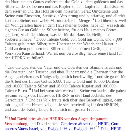
das Haus meines Gottes vorbereitet: das Gold zu dem goldenen und das
Silber zu dem silbernen und das Kupfer zu dem kupfernen, das Eisen zu
dem eisernen und das Holz zu dem hölzernen Gerät; Onyxsteine und
Steine zum Einsetzen, Steine zur Verzierung und buntfarbig, und allerlei
3
kostbare Steine, und weiße Marmorsteine in Menge.
Und überdies, weil
ich Wohlgefallen habe an dem Haus meines Gottes, habe ich, was ich als
eigenes Gut an Gold und Silber besitze, für das Haus meines Gottes
gegeben, zu all dem hinzu, was ich für das Haus des Heiligtums
4
vorbereitet habe:
3.000 Talente Gold, von Gold aus Ophir, und 7.000
5
Talente geläutertes Silber, zum Überziehen der Wände der Häuser;
Gold zu dem goldenen und Silber zu dem silbernen Gerät, und zu allem
Werk von Künstlerhand. Wer ist nun bereitwillig, heute seine Hand für
den HERRN zu füllen?
6
Und die Obersten der Väter und die Obersten der Stämme Israels und
die Obersten über Tausend und über Hundert und die Obersten über die
7
Angelegenheiten des Königs zeigten sich bereitwillig;
und sie gaben für
die Arbeit des Hauses Gottes 5.000 Talente Gold und 10.000 Dariken
und 10.000 Talente Silber und 18.000 Talente Kupfer und 100.000
8
Talente Eisen.
Und bei wem sich wertvolle Steine vorfanden, die gaben
sie zum Schatz des Hauses des HERRN in die Hand Jechiels, des
9
Gersoniters.
Und das Volk freute sich über ihre Bereitwilligkeit, denn
mit ungeteiltem Herzen zeigten sie sich bereitwillig für den HERRN;
und auch der König David freute sich mit großer Freude.
10
Und David pries
🙏
den HERRN vor den Augen der ganzen
​
Versammlung
, und David sprach:
Gepriesen
🙏
seist du, HERR, Gott
​
11
unseres Vaters Israel, von Ewigkeit ♾️ zu Ewigkeit ♾️!
Dein, HERR,