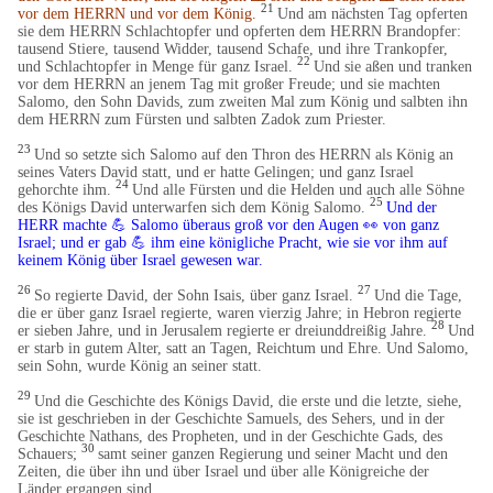
21
vor dem HERRN und vor dem König.
Und am nächsten Tag opferten
sie dem HERRN Schlachtopfer und opferten dem HERRN Brandopfer:
tausend Stiere, tausend Widder, tausend Schafe, und ihre Trankopfer,
22
und Schlachtopfer in Menge für ganz Israel.
Und sie aßen und tranken
vor dem HERRN an jenem Tag mit großer Freude; und sie machten
Salomo, den Sohn Davids, zum zweiten Mal zum König und salbten ihn
dem HERRN zum Fürsten und salbten Zadok zum Priester.
23
Und so setzte sich Salomo auf den Thron des HERRN als König an
seines Vaters David statt, und er hatte Gelingen; und ganz Israel
24
gehorchte ihm.
Und alle Fürsten und die Helden und auch alle Söhne
25
des Königs David unterwarfen sich dem König Salomo.
Und der
HERR machte 💪 Salomo überaus groß vor den Augen 👀 von ganz
Israel; und er gab 💪 ihm eine königliche Pracht, wie sie vor ihm auf
keinem König über Israel gewesen war.
26
27
So regierte David, der Sohn Isais, über ganz Israel.
Und die Tage,
die er über ganz Israel regierte, waren vierzig Jahre; in Hebron regierte
28
er sieben Jahre, und in Jerusalem regierte er dreiunddreißig Jahre.
Und
er starb in gutem Alter, satt an Tagen, Reichtum und Ehre. Und Salomo,
sein Sohn, wurde König an seiner statt.
29
Und die Geschichte des Königs David, die erste und die letzte, siehe,
sie ist geschrieben in der Geschichte Samuels, des Sehers, und in der
Geschichte Nathans, des Propheten, und in der Geschichte Gads, des
30
Schauers;
samt seiner ganzen Regierung und seiner Macht und den
Zeiten, die über ihn und über Israel und über alle Königreiche der
Länder ergangen sind.