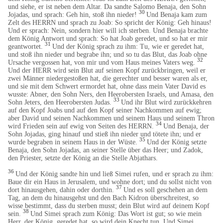
und siehe, er ist neben dem Altar. Da sandte Salomo Benaja, den Sohn
30
Jojadas, und sprach: Geh hin, stoß ihn nieder!
Und Benaja kam zum
Zelt des HERRN und sprach zu Joab: So spricht der König: Geh hinaus!
Und er sprach: Nein, sondern hier will ich sterben. Und Benaja brachte
dem König Antwort und sprach: So hat Joab geredet, und so hat er mir
31
geantwortet.
Und der König sprach zu ihm: Tu, wie er geredet hat,
und stoß ihn nieder und begrabe ihn; und so tu das Blut, das Joab ohne
32
Ursache vergossen hat, von mir und vom Haus meines Vaters weg.
Und der HERR wird sein Blut auf seinen Kopf zurückbringen, weil er
zwei Männer niedergestoßen hat, die gerechter und besser waren als er,
und sie mit dem Schwert ermordet hat, ohne dass mein Vater David es
wusste: Abner, den Sohn Ners, den Heerobersten Israels, und Amasa, den
33
Sohn Jeters, den Heerobersten Judas.
Und ihr Blut wird zurückkehren
auf den Kopf Joabs und auf den Kopf seiner Nachkommen auf ewig;
aber David und seinen Nachkommen und seinem Haus und seinem Thron
34
wird Frieden sein auf ewig von Seiten des HERRN.
Und Benaja, der
Sohn Jojadas, ging hinauf und stieß ihn nieder und tötete ihn; und er
35
wurde begraben in seinem Haus in der Wüste.
Und der König setzte
Benaja, den Sohn Jojadas, an seiner Stelle über das Heer; und Zadok,
den Priester, setzte der König an die Stelle Abjathars.
36
Und der König sandte hin und ließ Simei rufen, und er sprach zu ihm:
Baue dir ein Haus in Jerusalem, und wohne dort; und du sollst nicht von
37
dort hinausgehen, dahin oder dorthin.
Und es soll geschehen an dem
Tag, an dem du hinausgehst und den Bach Kidron überschreitest, so
wisse bestimmt, dass du sterben musst; dein Blut wird auf deinem Kopf
38
sein.
Und Simei sprach zum König: Das Wort ist gut; so wie mein
Herr, der König, geredet hat, so wird dein Knecht tun. Und Simei