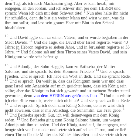
dem Tag, als ich nach Machanaim ging. Aber er kam herab, mir
entgegen, an den Jordan, und ich schwor ihm bei dem HERRN und
9
sprach: Wenn ich dich mit dem Schwert töte!
Nun aber halte ihn nicht
für schuldlos, denn du bist ein weiser Mann und wirst wissen, was du
ihm tun sollst; und lass sein graues Haar mit Blut in den Scheol
hinabfahren.
10
Und David legte sich zu seinen Vätern; und er wurde begraben in der
11
Stadt Davids.
Und die Tage, die David über Israel regierte, waren 40
Jahre; in Hebron regierte er sieben Jahre, und in Jerusalem regierte er 33
12
Jahre.
Und Salomo saß auf dem Thron seines Vaters David, und sein
Königtum wurde sehr befestigt.
13
Und Adonija, der Sohn Haggits, kam zu Bathseba, der Mutter
14
Salomos; und sie sprach: Ist dein Kommen Frieden?
Und er sprach:
Frieden. Und er sprach: Ich habe ein Wort an dich. Und sie sprach: Rede.
15
Und er sprach: Du weißt ja, dass das Königtum mein war und dass
ganz Israel sein Angesicht auf mich gerichtet hatte, dass ich König sein
sollte; aber das Königtum hat sich gewandt und ist meinem Bruder zuteil
16
geworden, denn
von dem HERRN aus gehörte es ihm
.
Und nun erbitte
ich eine Bitte von dir; weise mich nicht ab! Und sie sprach zu ihm: Rede.
17
Und er sprach: Sprich doch zum König Salomo, denn er wird dich
1
nicht abweisen, dass er mir Abischag, die Sunamitin, zur Frau gebe.
18
Und Bathseba sprach: Gut, ich will deinetwegen mit dem König
19
reden.
Und Bathseba ging zum König Salomo hinein, um wegen
Adonija mit ihm zu reden. Und der König stand auf, ihr entgegen, und
beugte sich vor ihr nieder und setzte sich auf seinen Thron; und er ließ
einen Thron für die Mutter des Königs hinstellen, und sie setzte sich zu