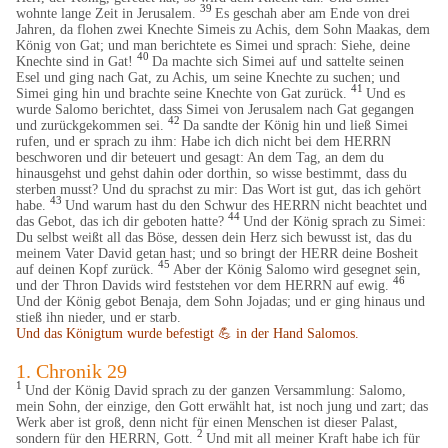
39
wohnte lange Zeit in Jerusalem.
Es geschah aber am Ende von drei
Jahren, da flohen zwei Knechte Simeis zu Achis, dem Sohn Maakas, dem
König von Gat; und man berichtete es Simei und sprach: Siehe, deine
40
Knechte sind in Gat!
Da machte sich Simei auf und sattelte seinen
Esel und ging nach Gat, zu Achis, um seine Knechte zu suchen; und
41
Simei ging hin und brachte seine Knechte von Gat zurück.
Und es
wurde Salomo berichtet, dass Simei von Jerusalem nach Gat gegangen
42
und zurückgekommen sei.
Da sandte der König hin und ließ Simei
rufen, und er sprach zu ihm: Habe ich dich nicht bei dem HERRN
beschworen und dir beteuert und gesagt: An dem Tag, an dem du
hinausgehst und gehst dahin oder dorthin, so wisse bestimmt, dass du
sterben musst? Und du sprachst zu mir: Das Wort ist gut, das ich gehört
43
habe.
Und warum hast du den Schwur des HERRN nicht beachtet und
44
das Gebot, das ich dir geboten hatte?
Und der König sprach zu Simei:
Du selbst weißt all das Böse, dessen dein Herz sich bewusst ist, das du
meinem Vater David getan hast; und so bringt der HERR deine Bosheit
45
auf deinen Kopf zurück.
Aber der König Salomo wird gesegnet sein,
46
und der Thron Davids wird feststehen vor dem HERRN auf ewig.
Und der König gebot Benaja, dem Sohn Jojadas; und er ging hinaus und
stieß ihn nieder, und er starb.
Und das Königtum wurde befestigt
💪
in der Hand Salomos.
1. Chronik 29
1
Und der König David sprach zu der ganzen Versammlung: Salomo,
mein Sohn, der einzige, den Gott erwählt hat, ist noch jung und zart; das
Werk aber ist groß, denn nicht für einen Menschen ist dieser Palast,
2
sondern für den HERRN, Gott.
Und mit all meiner Kraft habe ich für