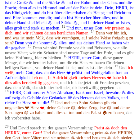
ist die Größe
💪
und die Stärke
💪
und der Ruhm und der Glanz und die
​
Pracht; denn alles im Himmel und auf der Erde ist dein. Dein, HERR, ist
das Königreich, und du bist über alles erhaben als Haupt;
und Reichtum
und Ehre kommen von dir, und du bist Herrscher über alles; und in
deiner Hand sind Macht
💪
und Stärke
💪
, und in deiner Hand 🫴 ist es,
​
12
alles groß und stark zu machen.
Und nun, unser Gott,
wir preisen 🙏
14
dich, und wir rühmen deinen herrlichen Namen
.
Denn wer bin ich,
und was ist mein Volk, dass wir vermögen, auf solche Weise freigebig zu
sein?
Denn von dir kommt
💪
alles, und aus deiner Hand
🫴
haben wir
15
dir gegeben.
Denn wir sind Fremde vor dir und Beisassen, wie alle
unsere Väter; wie ein Schatten sind unsere Tage auf der Erde, und es gibt
16
keine Hoffnung, hier zu bleiben.
HERR, unser Gott
, diese ganze
Menge, die wir bereitet haben, um dir ein Haus zu bauen für deinen
17
heiligen Namen, von deiner Hand ist sie, und es ist alles dein.
Und
ich
weiß,
mein Gott, dass du das Herz ❤️ prüfst und Wohlgefallen hast an
Aufrichtigkeit:
Ich nun, in Aufrichtigkeit meines Herzens ❤️ habe ich
dies alles bereitwillig gegeben;
und ich habe jetzt mit Freuden gesehen,
dass dein Volk, das sich hier befindet, dir bereitwillig gegeben hat
.
18
HERR, Gott unserer Väter Abraham, Isaak und Israel, bewahre
💪
dies
​
auf ewig als Gebilde der Gedanken 💭 des Herzens deines Volkes, und
19
richte ihr Herz
❤️
zu dir!
Und meinem Sohn Salomo gib ein
ungeteiltes 💔 Herz
❤️
, deine Gebote 📖, deine Zeugnisse 📖 und deine
Satzungen 📖 zu halten und alles zu tun und den Palast
🏠
zu bauen
, den
​
ich vorbereitet habe.
20
Und David sprach zu der ganzen Versammlung:
Preist 🙏 doch den
HERRN, euren Gott!
Und die ganze Versammlung pries 🙏 den HERRN,
den Gott ihrer Väter; und sie neigten 🙏 sich und beugten 🙏 sich nieder