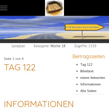
Mobile Menu Toggle
Leseplan
Kategorie:
Woche 18
Zugriffe: 2159
Beitragsseiten
Seite 1 von 4
TAG 122
Tag 122
Bibeltext
meine Antworten
Informationen
Alle Seiten
INFORMATIONEN