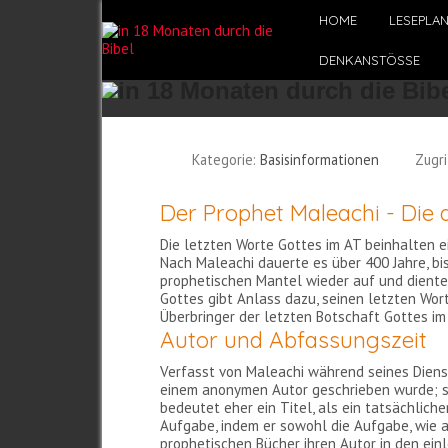
HOME
LESEPLA
DENKANSTÖSSE
Kategorie:
Basisinformationen
Zugri
Der Prophet Maleachi - Die
Die letzten Worte Gottes im AT beinhalten e
Nach Maleachi dauerte es über 400 Jahre, b
prophetischen Mantel wieder auf und diente 
Gottes gibt Anlass dazu, seinen letzten Wo
Überbringer der letzten Botschaft Gottes i
Autor und Abfassungszeit
Verfasst von Maleachi während seines Dienste
einem anonymen Autor geschrieben wurde; si
bedeutet eher ein Titel, als ein tatsächliche
Aufgabe, indem er sowohl die Aufgabe, wie 
prophetischen Bücher ihren Autor in den einl