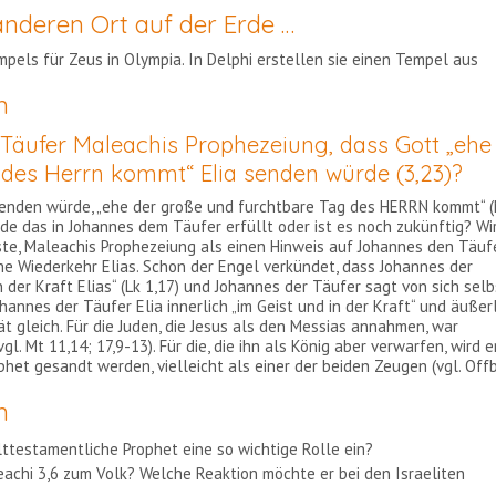
anderen Ort auf der Erde …
pels für Zeus in Olympia. In Delphi erstellen sie einen Tempel aus
n
r Täufer Maleachis Prophezeiung, dass Gott „ehe
 des Herrn kommt“ Elia senden würde (3,23)?
senden würde, „ehe der große und furchtbare Tag des HERRN kommt“ 
rde das in Johannes dem Täufer erfüllt oder ist es noch zukünftig? Wi
ste, Maleachis Prophezeiung als einen Hinweis auf Johannes den Täuf
che Wiederkehr Elias. Schon der Engel verkündet, dass Johannes der
 der Kraft Elias“ (Lk 1,17) und Johannes der Täufer sagt von sich selb
 Johannes der Täufer Elia innerlich „im Geist und in der Kraft“ und äußer
t gleich. Für die Juden, die Jesus als den Messias annahmen, war
l. Mt 11,14; 17,9-13). Für die, die ihn als König aber verwarfen, wird e
ophet gesandt werden, vielleicht als einer der beiden Zeugen (vgl. Off
n
ttestamentliche Prophet eine so wichtige Rolle ein?
leachi 3,6 zum Volk? Welche Reaktion möchte er bei den Israeliten