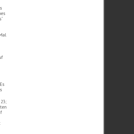
as
nes
s“
(Mal
uf
 Es
es
 23;
uten
uf
t