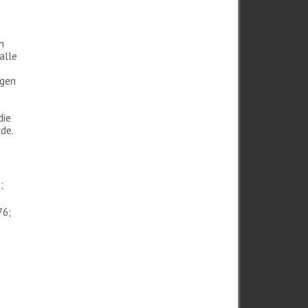
n
alle
ngen
die
de.
;
76;