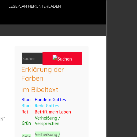
LESEPLAN HERUNTERLADEN
Erklärung der
Farben
im Bibeltext
Blau
Handeln Gottes
Blau
Rede Gottes
Rot
Betrift mein Leben
Verheißung /
RN“
Grün
Versprechen
Verheißung /