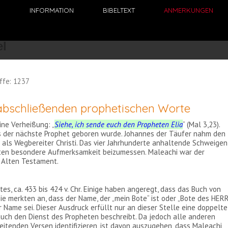
N
INFORMATION
BIBELTEXT
ANMERKUNGEN
ffe: 1237
 abschließenden prophetischen Worte
ine Verheißung: „
Siehe, ich sende euch den Propheten Elia
“ (Mal 3,23).
is der nächste Prophet geboren wurde. Johannes der Täufer nahm den
als Wegbereiter Christi. Das vier Jahrhunderte anhaltende Schweigen
rten besondere Aufmerksamkeit beizumessen. Maleachi war der
m Alten Testament.
s, ca. 433 bis 424 v. Chr. Einige haben angeregt, dass das Buch von
e merkten an, dass der Name, der „mein Bote“ ist oder „Bote des HER
r Name sei. Dieser Ausdruck erfüllt nur an dieser Stelle eine doppelte
auch den Dienst des Propheten beschreibt. Da jedoch alle anderen
eitenden Versen identifizieren, ist davon auszugehen, dass Maleachi