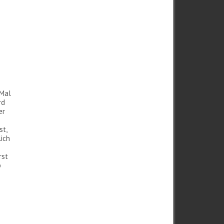
(Mal
rd
er
st,
lich
rst
b