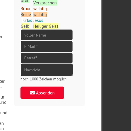
Grün
Versprechen
Braun
wichtig
Beige
wichtig
Türkis
Jesus
Gelb
Heiliger Geist
er
noch 1000 Zeichen möglich
ter
.
Absenden
Nur
 und
 und
den
on