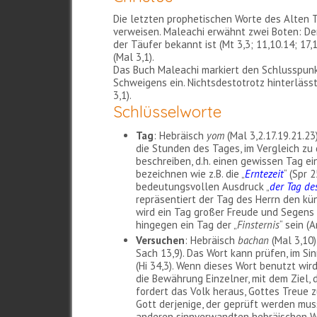
Die letzten prophetischen Worte des Alten
verweisen. Maleachi erwähnt zwei Boten: De
der Täufer bekannt ist (Mt 3,3; 11,10.14; 17,1
(Mal 3,1).
Das Buch Maleachi markiert den Schlusspunkt
Schweigens ein. Nichtsdestotrotz hinterlässt
3,1).
Schlüsselworte
Tag
: Hebräisch
yom
(Mal 3,2.17.19.21.2
die Stunden des Tages, im Vergleich zu
beschreiben, d.h. einen gewissen Tag ei
bezeichnen wie z.B. die „
Erntezeit
“ (Spr 
bedeutungsvollen Ausdruck „
der Tag de
repräsentiert der Tag des Herrn den kün
wird ein Tag großer Freude und Segens f
hingegen ein Tag der „
Finsternis
“ sein (
Versuchen
: Hebräisch
bachan
(Mal 3,10)
Sach 13,9). Das Wort kann prüfen, im 
(Hi 34,3). Wenn dieses Wort benutzt wird
die Bewährung Einzelner, mit dem Ziel, d
fordert das Volk heraus, Gottes Treue z
Gott derjenige, der geprüft werden mus
anderen sinnverwandten hebräischen Wor