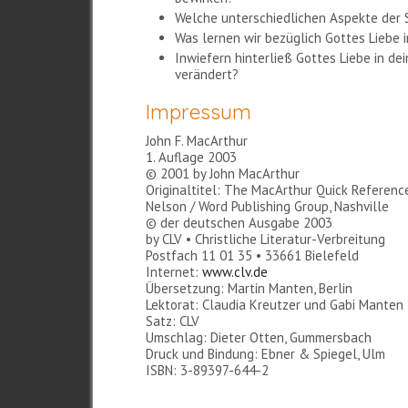
Welche unterschiedlichen Aspekte der 
Was lernen wir bezüglich Gottes Liebe 
Inwiefern hinterließ Gottes Liebe in de
verändert?
Impressum
John F. MacArthur
1. Auflage 2003
© 2001 by John MacArthur
Originaltitel: The MacArthur Quick Referenc
Nelson / Word Publishing Group, Nashville
© der deutschen Ausgabe 2003
by CLV • Christliche Literatur-Verbreitung
Postfach 11 01 35 • 33661 Bielefeld
Internet:
www.clv.de
Übersetzung: Martin Manten, Berlin
Lektorat: Claudia Kreutzer und Gabi Manten
Satz: CLV
Umschlag: Dieter Otten, Gummersbach
Druck und Bindung: Ebner & Spiegel, Ulm
ISBN: 3-89397-644-2