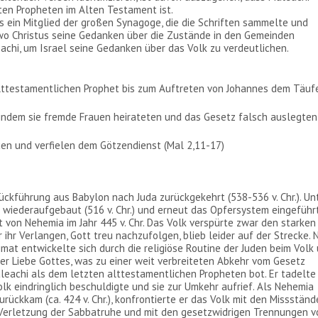
ten Propheten im Alten Testament ist.
als ein Mitglied der großen Synagoge, die die Schriften sammelte und
, wo Christus seine Gedanken über die Zustände in den Gemeinden
eachi, um Israel seine Gedanken über das Volk zu verdeutlichen.
 alttestamentlichen Prophet bis zum Auftreten von Johannes dem Täuf
e, indem sie fremde Frauen heirateten und das Gesetz falsch auslegten
uen und verfielen dem Götzendienst (Mal 2,11-17)
ückführung aus Babylon nach Juda zurückgekehrt (538-536 v. Chr.). Un
iederaufgebaut (516 v. Chr.) und erneut das Opfersystem eingeführt
t von Nehemia im Jahr 445 v. Chr. Das Volk verspürte zwar den starken
ihr Verlangen, Gott treu nachzufolgen, blieb leider auf der Strecke. 
imat entwickelte sich durch die religiöse Routine der Juden beim Volk
der Liebe Gottes, was zu einer weit verbreiteten Abkehr vom Gesetz
 Maleachi als dem letzten alttestamentlichen Propheten bot. Er tadelte
olk eindringlich beschuldigte und sie zur Umkehr aufrief. Als Nehemia
ückkam (ca. 424 v. Chr.), konfrontierte er das Volk mit den Missstän
r Verletzung der Sabbatruhe und mit den gesetzwidrigen Trennungen v