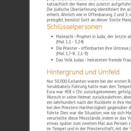
tatsächlich der Name des zuletzt aufgeführ
Die jüdische Überlieferung identifiziert ihn 
erhielt. Ähnlich wie in Offenbarung 2 und 3
preisgibt, benützt Gott an dieser Stelle Mal
Schlüsselpersonen
Maleachi - Prophet in Juda; der letzte
(Mal 1,1 - 3,24)
Die Priester - offenbarten ihre Untreu
(Mal 1,7-8; 2,1-9)
Das Volk Judas - heirateten fremde Fra
Hintergrund und Umfeld
Nur 50.000 Exilanten waren bei der ersten R
Serubbabels Führung hatte man den Tempel w
Esra war 458 v. Chr. zurückgekommen, gefolg
Wunsch in seine Heimat zurückzukehren, aber 
ein Jahrhundert nach der Rückkehr in ihre He
bei den Priestern Hartherzigkeit gegenüber 
führte. Dies war die Situation, wie sie sich
verurteilte diese Missstände, indem er das V
etwas später zum zweiten Mal aus Persien zur
im Tempel und in der Priesterschaft, mit de