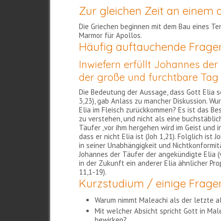
Zur gleichen Zeit an einem 
Die Griechen beginnen mit dem Bau eines Tem
Marmor für Apollos.
Häufig auftauchende Frage
Inwiefern erfüllt Johannes de
der große und furchtbare Tag
Die Bedeutung der Aussage, dass Gott Elia 
3,23), gab Anlass zu mancher Diskussion. Wu
Elia im Fleisch zurückkommen? Es ist das Be
zu verstehen, und nicht als eine buchstäbli
Täufer „vor ihm hergehen wird im Geist und in
dass er nicht Elia ist (Joh 1,21). Folglich ist
in seiner Unabhängigkeit und Nichtkonformitä
Johannes der Täufer der angekündigte Elia (vg
in der Zukunft ein anderer Elia ähnlicher Pr
11,1-19).
Kurzstudium / einige Frage
Warum nimmt Maleachi als der letzte al
Mit welcher Absicht spricht Gott in Ma
bewirken?