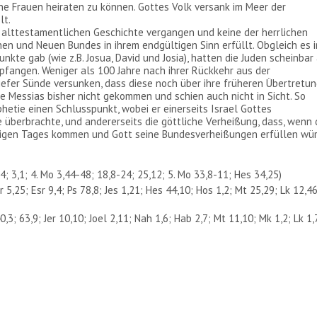
he Frauen heiraten zu können. Gottes Volk versank im Meer der
lt.
alttestamentlichen Geschichte vergangen und keine der herrlichen
en und Neuen Bundes in ihrem endgültigen Sinn erfüllt. Obgleich es i
nkte gab (wie z.B. Josua, David und Josia), hatten die Juden scheinbar 
pfangen. Weniger als 100 Jahre nach ihrer Rückkehr aus der
tiefer Sünde versunken, dass diese noch über ihre früheren Übertretu
e Messias bisher nicht gekommen und schien auch nicht in Sicht. So
hetie einen Schlusspunkt, wobei er einerseits Israel Gottes
 überbrachte, und andererseits die göttliche Verheißung, dass, wenn 
ftigen Tages kommen und Gott seine Bundesverheißungen erfüllen wür
4; 3,1; 4. Mo 3,44-48; 18,8-24; 25,12; 5. Mo 33,8-11; Hes 34,25)
r 5,25; Esr 9,4; Ps 78,8; Jes 1,21; Hes 44,10; Hos 1,2; Mt 25,29; Lk 12,46
3; 63,9; Jer 10,10; Joel 2,11; Nah 1,6; Hab 2,7; Mt 11,10; Mk 1,2; Lk 1,