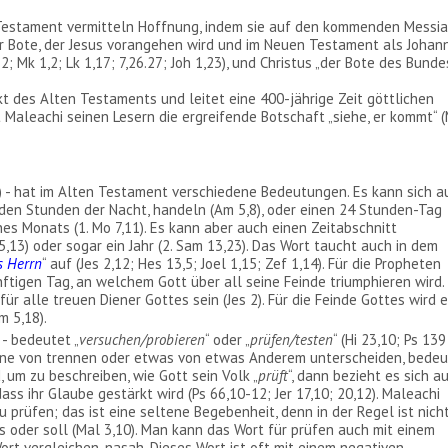
 Testament vermitteln Hoffnung, indem sie auf den kommenden Messi
r Bote, der Jesus vorangehen wird und im Neuen Testament als Johan
2; Mk 1,2; Lk 1,17; 7,26.27; Joh 1,23), und Christus „der Bote des Bunde
 des Alten Testaments und leitet eine 400-jährige Zeit göttlichen
 Maleachi seinen Lesern die ergreifende Botschaft „siehe, er kommt“ 
3) - hat im Alten Testament verschiedene Bedeutungen. Es kann sich a
 den Stunden der Nacht, handeln (Am 5,8), oder einen 24 Stunden-Tag
nes Monats (1. Mo 7,11). Es kann aber auch einen Zeitabschnitt
25,13) oder sogar ein Jahr (2. Sam 13,23). Das Wort taucht auch in dem
s Herrn
“ auf (Jes 2,12; Hes 13,5; Joel 1,15; Zef 1,14). Für die Propheten
ftigen Tag, an welchem Gott über all seine Feinde triumphieren wird.
ür alle treuen Diener Gottes sein (Jes 2). Für die Feinde Gottes wird 
Am 5,18).
 - bedeutet „
versuchen/probieren
“ oder „
prüfen/testen
“ (Hi 23,10; Ps 139
Sinne von trennen oder etwas von etwas Anderem unterscheiden, bede
, um zu beschreiben, wie Gott sein Volk „
prüft
“, dann bezieht es sich a
ass ihr Glaube gestärkt wird (Ps 66,10-12; Jer 17,10; 20,12). Maleachi
u prüfen; das ist eine seltene Begebenheit, denn in der Regel ist nich
s oder soll (Mal 3,10). Man kann das Wort für prüfen auch mit einem
t vergleichen, nasah. Dieses Wort ist oft mit einem negativen