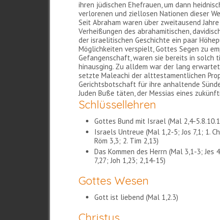
ihren jüdischen Ehefrauen, um dann heidnisc
verlorenen und ziellosen Nationen dieser We
Seit Abraham waren über zweitausend Jahre 
Verheißungen des abrahamitischen, davidisch
der israelitischen Geschichte ein paar Höhepu
Möglichkeiten verspielt, Gottes Segen zu em
Gefangenschaft, waren sie bereits in solch 
hinausging. Zu alldem war der lang erwartet
setzte Maleachi der alttestamentlichen Prop
Gerichtsbotschaft für ihre anhaltende Sünde
Juden Buße täten, der Messias eines zukün
Schlüssellehren
Gottes Bund mit Israel (Mal 2,4-5.8.10.1
Israels Untreue (Mal 1,2-5; Jos 7,1; 1. Ch
Röm 3,3; 2. Tim 2,13)
Das Kommen des Herrn (Mal 3,1-3; Jes 40,
7,27; Joh 1,23; 2,14-15)
Gottes Wesen
Gott ist liebend (Mal 1,2.3)
Christus