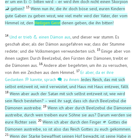
er um ein Ei 🥚 bitten wird – er wird ihm doch nicht einen Skorpion
13
🦂 geben?
Wenn nun ihr, die ihr doch böse seid, euren Kindern
gute Gaben zu geben wisst, wie viel mehr wird der Vater, der vom
Himmel ist, den
Heiligen Geist
denen geben, die ihn bitten!
14
Und er trieb 💪 einen Dämon aus
, und dieser war stumm. Es
geschah aber, als der Dämon ausgefahren war, dass der Stumme
15
redete; und die Volksmengen verwunderten sich.
Einige aber von
ihnen sagten: Durch Beelzebul, den Fürsten der Dämonen, treibt er
16
die Dämonen aus.
Andere aber begehrten, um ihn zu versuchen,
17
von ihm ein Zeichen aus dem Himmel.
Er aber, da er ihre
Gedanken 💭 kannte, sprach 🗨️ zu ihnen:
Jedes Reich, das mit sich
selbst entzweit ist, wird verwüstet, und Haus mit Haus entzwei, fällt.
18
Wenn aber auch der Satan mit sich selbst entzweit ist, wie wird
sein Reich bestehen? – weil ihr sagt, dass ich durch Beelzebul die
19
Dämonen austreibe.
Wenn ich aber durch Beelzebul die Dämonen
austreibe, durch wen treiben eure Söhne sie aus? Darum werden sie
20
eure Richter sein.
Wenn ich aber durch den Finger 🫵 Gottes die
Dämonen austreibe, so ist also das Reich Gottes zu euch gekommen.
21
Wenn der Starke bewaffnet seinen Hof bewacht, ist seine Habe in