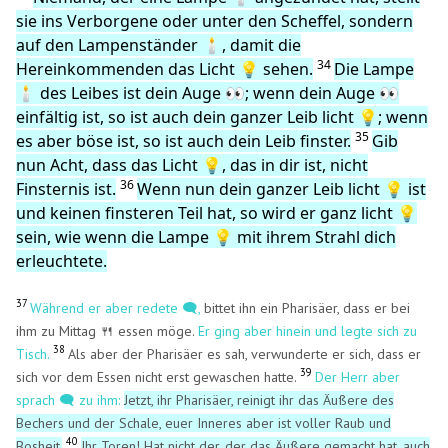
sie ins Verborgene oder unter den Scheffel, sondern
auf den Lampenständer 🕯️, damit die
34
Hereinkommenden das Licht 💡 sehen.
Die Lampe
🕯️ des Leibes ist dein Auge 👀; wenn dein Auge 👀
einfältig ist, so ist auch dein ganzer Leib licht 💡; wenn
35
es aber böse ist, so ist auch dein Leib finster.
Gib
nun Acht, dass das Licht 💡, das in dir ist, nicht
36
Finsternis ist.
Wenn nun dein ganzer Leib licht 💡 ist
und keinen finsteren Teil hat, so wird er ganz licht 💡
sein, wie wenn die Lampe 💡 mit ihrem Strahl dich
erleuchtete.
37
Während er aber redete 🗨️,
bittet ihn ein Pharisäer, dass er bei
ihm zu Mittag 🍴 essen möge.
Er ging aber hinein und legte sich zu
38
Tisch.
Als aber der Pharisäer es sah, verwunderte er sich, dass er
39
sich vor dem Essen nicht erst gewaschen hatte.
Der Herr aber
sprach 🗨️ zu ihm:
Jetzt, ihr Pharisäer, reinigt ihr das Äußere des
Bechers und der Schale, euer Inneres aber ist voller Raub und
40
Bosheit.
Ihr Toren! Hat nicht der, der das Äußere gemacht hat, auch