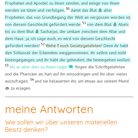
Propheten und Apostel zu ihnen senden, und einige von ihnen
50
werden sie töten und verfolgen,
damit das Blut 🩸 aller
Propheten, das von Grundlegung der Welt an vergossen worden ist,
51
von diesem Geschlecht gefordert werde:
von dem Blut 🩸 Abels
bis zu dem Blut 🩸 Sacharjas, der umkam zwischen dem Altar und
dem Haus; ja, ich sage euch, es wird von diesem Geschlecht
52
gefordert werden!
Wehe ❗ euch Gesetzgelehrten!
Denn ihr habt
den Schlüssel der Erkenntnis weggenommen; ihr selbst seid nicht
hineingegangen, und ihr habt die gehindert, die hineingehen wollen.
53
Als er aber dies zu ihnen sagte 🗨️,
fingen die Schriftgelehrten
und die Pharisäer an, hart auf ihn einzudringen und ihn über vieles
54
auszufragen;
und sie belauerten ihn, um etwas aus seinem Mund
👄 zu erjagen.
meine Antworten
Wie sollen wir über unseren materiellen
Besitz denken?