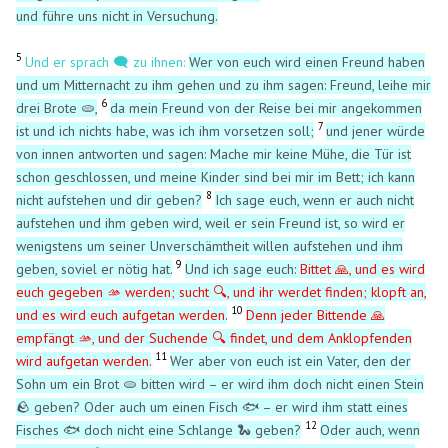
und führe uns nicht in Versuchung.
5
Und er sprach 🗨️ zu ihnen:
Wer von euch wird einen Freund haben
und um Mitternacht zu ihm gehen und zu ihm sagen: Freund, leihe mir
6
drei Brote
🫓
,
da mein Freund von der Reise bei mir angekommen
7
ist und ich nichts habe, was ich ihm vorsetzen soll;
und jener würde
von innen antworten und sagen: Mache mir keine Mühe, die Tür ist
schon geschlossen, und meine Kinder sind bei mir im Bett; ich kann
8
nicht aufstehen und dir geben?
Ich sage euch, wenn er auch nicht
aufstehen und ihm geben wird, weil er sein Freund ist, so wird er
wenigstens um seiner Unverschämtheit willen aufstehen und ihm
9
geben, soviel er nötig hat.
Und ich sage euch:
Bittet 🙏, und es wird
euch gegeben 🫴 werden; sucht 🔍, und ihr werdet finden; klopft an,
10
und es wird euch aufgetan werden.
Denn jeder Bittende
🙏
empfängt
🫴
, und der Suchende
🔍
findet, und dem Anklopfenden
11
wird aufgetan werden.
Wer aber von euch ist ein Vater, den der
Sohn um ein Brot
🫓
bitten wird – er wird ihm doch nicht einen Stein
🪨 geben? Oder auch um einen Fisch 🐟 – er wird ihm statt eines
12
Fisches 🐟 doch nicht eine Schlange 🐍 geben?
Oder auch, wenn