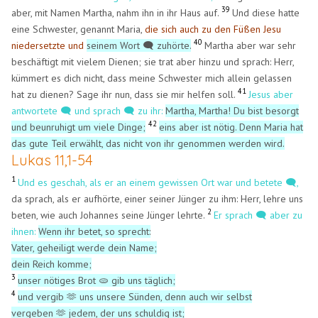
39
aber, mit Namen Martha, nahm ihn in ihr Haus auf.
Und diese hatte
eine Schwester, genannt Maria,
die sich auch zu den Füßen Jesu
40
niedersetzte und
seinem Wort 🗨️ zuhörte.
Martha aber war sehr
beschäftigt mit vielem Dienen; sie trat aber hinzu und sprach: Herr,
kümmert es dich nicht, dass meine Schwester mich allein gelassen
41
hat zu dienen? Sage ihr nun, dass sie mir helfen soll.
Jesus aber
antwortete 🗨️ und sprach 🗨️ zu ihr:
Martha, Martha! Du bist besorgt
42
und beunruhigt um viele Dinge;
eins aber ist nötig. Denn Maria hat
das gute Teil erwählt, das nicht von ihr genommen werden wird.
Lukas 11,1-54
1
Und es geschah, als er an einem gewissen Ort war und betete
🗨️
,
da sprach, als er aufhörte, einer seiner Jünger zu ihm: Herr, lehre uns
2
beten, wie auch Johannes seine Jünger lehrte.
Er sprach 🗨️ aber zu
ihnen:
Wenn ihr betet, so sprecht:
Vater, geheiligt werde dein Name;
dein Reich komme;
3
unser nötiges Brot 🫓 gib uns täglich;
4
und vergib 🫶 uns unsere Sünden,
denn auch wir selbst
vergeben 🫶 jedem, der uns schuldig ist;