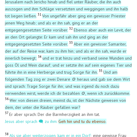
Jerusalem nach Jericho hinab und fiel unter Räuber, die ihn auch
auszogen und ihm Schläge versetzten und weggingen und ihn halb
31
tot liegen ließen.
Von ungefähr aber ging ein gewisser Priester
jenen Weg hinab; und als er ihn sah, ging er an der
32
entgegengesetzten Seite vorüber.
Ebenso aber auch ein Levit, der
an den Ort gelangte: Er kam und sah ihn und ging an der
33
entgegengesetzten Seite vorüber.
Aber ein gewisser Samariter,
der auf der Reise war, kam zu ihm hin; und als er ihn sah, wurde er
34
innerlich bewegt;
und er trat hinzu und verband seine Wunden und
goss Öl und Wein darauf; und er setzte ihn auf sein eigenes Tier und
35
führte ihn in eine Herberge und trug Sorge für ihn.
Und am
folgenden Tag zog er zwei Denare 🪙 heraus und gab sie dem Wirt
und sprach: Trage Sorge für ihn; und was irgend du noch dazu
verwenden wirst, werde ich dir bezahlen 🪙, wenn ich zurückkomme.
36
Wer von diesen dreien, meinst du, ist der Nächste gewesen von
dem, der unter die Räuber gefallen war?
37
Er aber sprach: Der die Barmherzigkeit an ihm tat.
Jesus aber sprach 🗨️ zu ihm:
Geh hin und tu du ebenso
.
38
Als sie aber weiterzogen, kam er in ein Dorf;
eine gewisse Frau