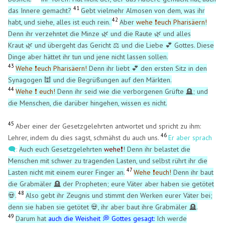
41
das Innere gemacht?
Gebt vielmehr Almosen von dem, was ihr
42
habt, und siehe, alles ist euch rein.
Aber
wehe ❗euch Pharisäern!
Denn ihr verzehntet die Minze 🌿 und die Raute 🌿 und alles
Kraut 🌿 und übergeht das Gericht ⚖️ und die Liebe 💕 Gottes. Diese
Dinge aber hättet ihr tun und jene nicht lassen sollen.
43
Wehe ❗euch Pharisäern!
Denn ihr liebt 💕 den ersten Sitz in den
Synagogen 🕍 und die Begrüßungen auf den Märkten.
44
Wehe ❗ euch!
Denn ihr seid wie die verborgenen Grüfte 🪦; und
die Menschen, die darüber hingehen, wissen es nicht.
45
Aber einer der Gesetzgelehrten antwortet und spricht zu ihm:
46
Lehrer, indem du dies sagst, schmähst du auch uns.
Er aber sprach
🗨️:
Auch euch Gesetzgelehrten
wehe❗
! Denn ihr belastet die
Menschen mit schwer zu tragenden Lasten, und selbst rührt ihr die
47
Lasten nicht mit einem eurer Finger an.
Wehe ❗euch!
Denn ihr baut
die Grabmäler
🪦
der Propheten; eure Väter aber haben sie getötet
48
💀.
Also gebt ihr Zeugnis und stimmt den Werken eurer Väter bei;
denn sie haben sie getötet 💀, ihr aber baut ihre Grabmäler
🪦
.
49
Darum hat
auch die Weisheit 💭 Gottes gesagt:
Ich werde