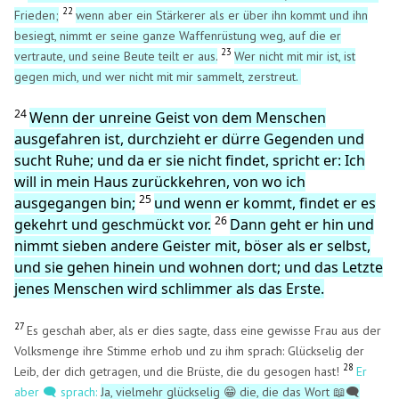
22
Frieden;
wenn aber ein Stärkerer als er über ihn kommt und ihn
besiegt, nimmt er seine ganze Waffenrüstung weg, auf die er
23
vertraute, und seine Beute teilt er aus.
Wer nicht mit mir ist, ist
gegen mich, und wer nicht mit mir sammelt, zerstreut.
24
Wenn der unreine Geist von dem Menschen
ausgefahren ist, durchzieht er dürre Gegenden und
sucht Ruhe; und da er sie nicht findet, spricht er: Ich
will in mein Haus zurückkehren, von wo ich
25
ausgegangen bin;
und wenn er kommt, findet er es
26
gekehrt und geschmückt vor.
Dann geht er hin und
nimmt sieben andere Geister mit, böser als er selbst,
und sie gehen hinein und wohnen dort; und das Letzte
jenes Menschen wird schlimmer als das Erste.
27
Es geschah aber, als er dies sagte, dass eine gewisse Frau aus der
Volksmenge ihre Stimme erhob und zu ihm sprach: Glückselig der
28
Leib, der dich getragen, und die Brüste, die du gesogen hast!
Er
aber 🗨️ sprach:
Ja, vielmehr glückselig
die, die das Wort
🗨️
😁
📖
​