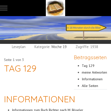
Mobile Menu Toggle
Leseplan
Kategorie:
Woche 19
Zugriffe: 1938
Beitragsseiten
Seite 1 von 3
TAG 129
Tag 129
meine Antworten
Informationen
Alle Seiten
INFORMATIONEN
Informationen zum Buch Richter nach M. Röseler