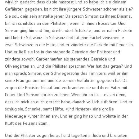
wirklich gedacht, dass du sie hasstest, und so habe ich sie deinem
Gefährten gegeben. Ist nicht ihre jüngere Schwester schöner als sie?
Sie soll dein sein anstelle jener. Da sprach Simson zu ihnen: Diesmal
bin ich schuldlos an den Philistern, wenn ich ihnen Böses tue. Und
Simson ging hin und fing dreihundert Schakale; und er nahm Fackeln
und kehrte Schwanz an Schwanz und tat eine Fackel zwischen je
zwei Schwänze in die Mitte, und er zündete die Fackeln mit Feuer an.
Und er ließ sie los in das stehende Getreide der Philister und
zündete sowohl Garbenhaufen als stehendes Getreide und
Olivengärten an. Und die Philister sprachen: Wer hat das getan? Und
man sprach: Simson, der Schwiegersohn des Timniters, weil er ihm
seine Frau genommen und sie seinem Gefährten gegeben hat. Da
zogen die Philister hinauf und verbrannten sie und ihren Vater mit
Feuer. Und Simson sprach zu ihnen: Wenn ihr so tut – es sei denn,
dass ich mich an euch gerächt habe, danach will ich aufhören! Und er
schlug sie, Schenkel samt Hüfte, <und richtete> eine große
Niederlage <unter ihnen an>. Und er ging hinab und wohnte in der
Kluft des Felsens Etam.
Und die Philister zogen herauf und lagerten in Juda und breiteten