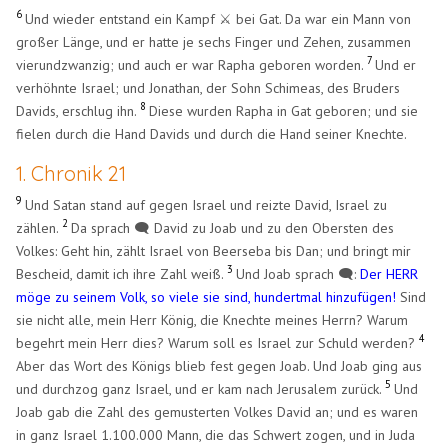
6
Und wieder entstand ein Kampf ⚔️ bei Gat. Da war ein Mann von
großer Länge, und er hatte je sechs Finger und Zehen, zusammen
7
vierundzwanzig; und auch er war Rapha geboren worden.
Und er
verhöhnte Israel; und Jonathan, der Sohn Schimeas, des Bruders
8
Davids, erschlug ihn.
Diese wurden Rapha in Gat geboren; und sie
fielen durch die Hand Davids und durch die Hand seiner Knechte.
1. Chronik 21
9
Und Satan stand auf gegen Israel und reizte David, Israel zu
2
zählen.
Da sprach 🗨️ David zu Joab und zu den Obersten des
Volkes: Geht hin, zählt Israel von Beerseba bis Dan; und bringt mir
3
Bescheid, damit ich ihre Zahl weiß.
Und Joab sprach 🗨️:
Der HERR
möge zu seinem Volk, so viele sie sind, hundertmal hinzufügen!
Sind
sie nicht alle, mein Herr König, die Knechte meines Herrn? Warum
4
begehrt mein Herr dies? Warum soll es Israel zur Schuld werden?
Aber das Wort des Königs blieb fest gegen Joab. Und Joab ging aus
5
und durchzog ganz Israel, und er kam nach Jerusalem zurück.
Und
Joab gab die Zahl des gemusterten Volkes David an; und es waren
in ganz Israel 1.100.000 Mann, die das Schwert zogen, und in Juda