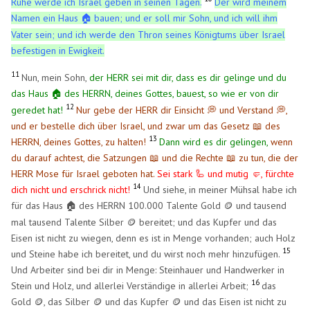
Ruhe werde ich Israel geben in seinen Tagen.
Der wird meinem
Namen ein Haus
bauen; und er soll mir Sohn, und ich will ihm
🏠
​
Vater sein; und ich werde den Thron seines Königtums über Israel
befestigen in Ewigkeit.
11
Nun, mein Sohn,
der HERR sei mit dir, dass es dir gelinge und du
das Haus
des HERRN, deines Gottes, bauest, so wie er von dir
🏠
​
12
geredet hat!
Nur gebe der HERR dir Einsicht 💭 und Verstand 💭,
und er bestelle dich über Israel, und zwar um das Gesetz 📖 des
13
HERRN, deines Gottes, zu halten!
Dann wird es dir gelingen,
wenn
du darauf achtest, die Satzungen 📖 und die Rechte 📖 zu tun, die der
HERR Mose für Israel geboten hat.
Sei stark 🦾 und mutig 🤛, fürchte
14
dich nicht und erschrick nicht!
Und siehe, in meiner Mühsal habe ich
für das Haus
des HERRN 100.000 Talente Gold 🪙 und tausend
🏠
​
mal tausend Talente Silber 🪙 bereitet; und das Kupfer und das
Eisen ist nicht zu wiegen, denn es ist in Menge vorhanden; auch Holz
15
und Steine habe ich bereitet, und du wirst noch mehr hinzufügen.
Und Arbeiter sind bei dir in Menge: Steinhauer und Handwerker in
16
Stein und Holz, und allerlei Verständige in allerlei Arbeit;
das
Gold 🪙, das Silber 🪙 und das Kupfer 🪙 und das Eisen ist nicht zu