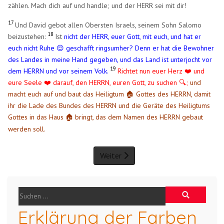
zählen. Mach dich auf und handle; und der HERR sei mit dir!
17
Und David gebot allen Obersten Israels, seinem Sohn Salomo
18
beizustehen:
Ist
nicht der HERR, euer Gott, mit euch, und hat er
euch nicht Ruhe 😌 geschafft ringsumher? Denn er hat die Bewohner
des Landes in meine Hand gegeben, und das Land ist unterjocht vor
19
dem HERRN und vor seinem Volk.
Richtet nun euer Herz ❤️ und
eure Seele ❤️ darauf, den HERRN, euren Gott, zu suchen 🔍;
und
macht euch auf und baut das Heiligtum
Gottes des HERRN, damit
🏠
ihr die Lade des Bundes des HERRN und die Geräte des Heiligtums
Gottes in das Haus
bringt, das dem Namen des HERRN gebaut
🏠
​
werden soll.
Weiter
Erklärung der Farben