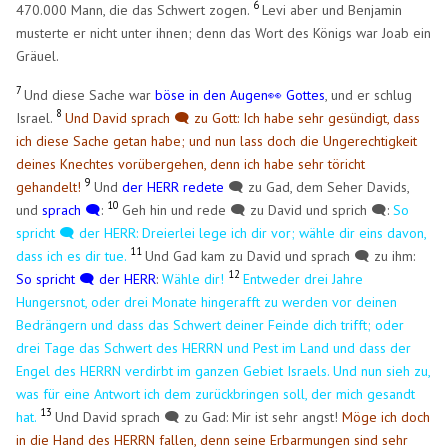
6
470.000 Mann, die das Schwert zogen.
Levi aber und Benjamin
musterte er nicht unter ihnen; denn das Wort des Königs war Joab ein
Gräuel.
7
Und diese Sache war
böse in den Augen👀 Gottes
, und er schlug
8
Israel.
Und David sprach 🗨️ zu Gott: Ich habe sehr gesündigt, dass
ich diese Sache getan habe; und nun lass doch die Ungerechtigkeit
deines Knechtes vorübergehen, denn ich habe sehr töricht
9
gehandelt!
Und
der HERR redete
🗨️ zu Gad, dem Seher Davids,
10
und
sprach 🗨️
:
Geh hin und rede 🗨️ zu David und sprich 🗨️:
So
spricht 🗨️ der HERR: Dreierlei lege ich dir vor; wähle dir eins davon,
11
dass ich es dir tue.
Und Gad kam zu David und sprach 🗨️ zu ihm:
12
So spricht 🗨️ der HERR
:
Wähle dir!
Entweder drei Jahre
Hungersnot, oder drei Monate hingerafft zu werden vor deinen
Bedrängern und dass das Schwert deiner Feinde dich trifft; oder
drei Tage das Schwert des HERRN und Pest im Land und dass der
Engel des HERRN verdirbt im ganzen Gebiet Israels. Und nun sieh zu,
was für eine Antwort ich dem zurückbringen soll, der mich gesandt
13
hat.
Und David sprach 🗨️ zu Gad: Mir ist sehr angst!
Möge ich doch
in die Hand des HERRN fallen, denn seine Erbarmungen sind sehr