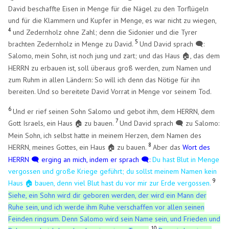
David beschaffte Eisen in Menge für die Nägel zu den Torflügeln
und für die Klammern und Kupfer in Menge, es war nicht zu wiegen,
4
und Zedernholz ohne Zahl; denn die Sidonier und die Tyrer
5
brachten Zedernholz in Menge zu David.
Und David sprach 🗨️:
Salomo, mein Sohn, ist noch jung und zart; und das Haus
, das dem
🏠
HERRN zu erbauen ist, soll überaus groß werden, zum Namen und
zum Ruhm in allen Ländern: So will ich denn das Nötige für ihn
bereiten. Und so bereitete David Vorrat in Menge vor seinem Tod.
6
Und er rief seinen Sohn Salomo und gebot ihm, dem HERRN, dem
7
Gott Israels, ein Haus
zu bauen.
Und David sprach 🗨️ zu Salomo:
🏠
​
Mein Sohn, ich selbst hatte in meinem Herzen, dem Namen des
8
HERRN, meines Gottes, ein Haus
zu bauen.
Aber das
Wort des
🏠
​
HERRN 🗨️ erging an mich, indem er sprach 🗨️:
Du hast Blut in Menge
vergossen und große Kriege geführt; du sollst meinem Namen kein
9
Haus
bauen, denn viel Blut hast du vor mir zur Erde vergossen.
🏠
​
Siehe, ein Sohn wird dir geboren werden, der wird ein Mann der
Ruhe sein, und ich werde ihm Ruhe verschaffen vor allen seinen
Feinden ringsum. Denn Salomo wird sein Name sein, und Frieden und
10