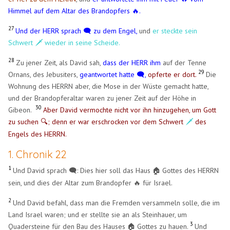
Himmel auf dem Altar des Brandopfers 🔥.
27
Und der HERR sprach 🗨️ zu dem Engel,
und
er steckte sein
Schwert 🗡️ wieder in seine Scheide.
28
Zu jener Zeit, als David sah,
dass der HERR ihm
auf der Tenne
29
Ornans, des Jebusiters,
geantwortet hatte 🗨️,
opferte er dort.
Die
Wohnung des HERRN aber, die Mose in der Wüste gemacht hatte,
und der Brandopferaltar waren zu jener Zeit auf der Höhe in
30
Gibeon.
Aber David vermochte nicht vor ihn hinzugehen, um Gott
zu suchen
; denn er war erschrocken vor dem Schwert
🗡️
des
🔍
Engels des HERRN.
1. Chronik 22
1
Und David sprach 🗨️: Dies hier soll das Haus
Gottes des HERRN
🏠
​
sein, und dies der Altar zum Brandopfer 🔥 für Israel.
2
Und David befahl, dass man die Fremden versammeln solle, die im
Land Israel waren; und er stellte sie an als Steinhauer, um
3
Quadersteine für den Bau des Hauses
Gottes zu hauen.
Und
🏠
​