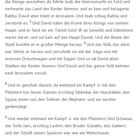
die Könige ausziehen, da führte Joab die Heeresmacht ins Feld und
verheerte das Land der Kinder Ammon; und er kam und belagerte
Rabba. David aber blieb in Jerusalem. Und Joab schlug Rabba und
2
zerstörte es.
Und David nahm die Krone ihres Königs von seinem
Haupt; und er fand sie ein Talent Gold 🪙 an Gewicht, und Edelsteine
waren daran; und sie kam auf das Haupt Davids. Und die Beute der
3
Stadt brachte er in großer Menge heraus.
Und das Volk, das darin
war, führte er heraus und zerschnitt sie mit der Säge und mit
eisernen Dreschwagen und mit Sägen. Und so tat David allen
Städten der Kinder Ammon. Und David und das ganze Volk kehrten
nach Jerusalem zurück.
4
Und es geschah danach, da entstand ein Kampf ⚔️ mit den
Philistern bei Geser. Damals erschlug Sibbekai, der Huschatiter, den
Sippai, einen von den Söhnen der Rephaim; und sie wurden
gedemütigt.
5
Und wieder entstand ein Kampf ⚔️ mit den Philistern. Und Elchanan,
der Sohn Jairs, erschlug Lachmi, den Bruder Goliaths, des Gatiters;
und der Schaft seines Speeres war wie ein Weberbaum.