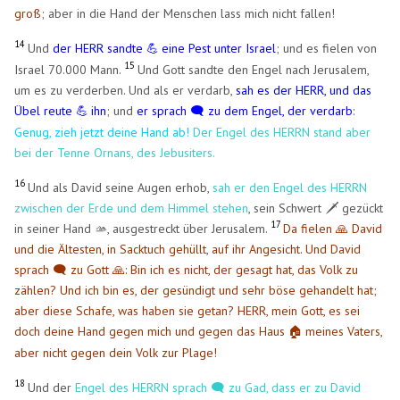
groß;
aber in die Hand der Menschen lass mich nicht fallen!
14
Und
der HERR sandte
eine Pest unter Israel
; und es fielen von
💪
​
15
Israel 70.000 Mann.
Und Gott sandte den Engel nach Jerusalem,
um es zu verderben. Und als er verdarb,
sah es der HERR, und das
Übel reute
ihn
; und
er sprach 🗨️ zu dem Engel, der verdarb
:
💪
​
Genug, zieh jetzt deine Hand ab!
Der Engel des HERRN stand aber
bei der Tenne Ornans, des Jebusiters.
16
Und als David seine Augen erhob,
sah er den Engel des HERRN
zwischen der Erde und dem Himmel stehen
, sein Schwert 🗡️ gezückt
17
in seiner Hand 🫴, ausgestreckt über Jerusalem.
Da fielen 🙏 David
und die Ältesten, in Sacktuch gehüllt, auf ihr Angesicht. Und David
sprach 🗨️ zu Gott 🙏: Bin ich es nicht, der gesagt hat, das Volk zu
zählen? Und ich bin es, der gesündigt und sehr böse gehandelt hat;
aber diese Schafe, was haben sie getan? HERR, mein Gott, es sei
doch deine Hand gegen mich und gegen das Haus
meines Vaters,
🏠
​
aber nicht gegen dein Volk zur Plage!
18
Und der
Engel des HERRN sprach 🗨️ zu Gad, dass er zu David