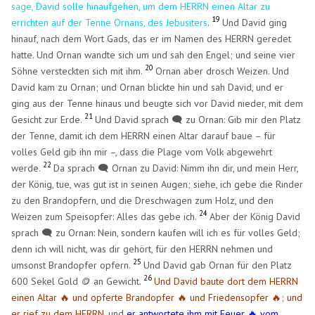
sage,
David solle hinaufgehen, um dem HERRN einen Altar zu
19
errichten auf der Tenne Ornans, des Jebusiters
.
Und David ging
hinauf, nach dem Wort Gads, das er im Namen des HERRN geredet
hatte. Und Ornan wandte sich um und sah den Engel; und seine vier
20
Söhne versteckten sich mit ihm.
Ornan aber drosch Weizen. Und
David kam zu Ornan; und Ornan blickte hin und sah David, und er
ging aus der Tenne hinaus und beugte sich vor David nieder, mit dem
21
Gesicht zur Erde.
Und David sprach 🗨️ zu Ornan: Gib mir den Platz
der Tenne, damit ich dem HERRN einen Altar darauf baue – für
volles Geld gib ihn mir –, dass die Plage vom Volk abgewehrt
22
werde.
Da sprach 🗨️ Ornan zu David: Nimm ihn dir, und mein Herr,
der König, tue, was gut ist in seinen Augen; siehe, ich gebe die Rinder
zu den Brandopfern, und die Dreschwagen zum Holz, und den
24
Weizen zum Speisopfer: Alles das gebe ich.
Aber der König David
sprach 🗨️ zu Ornan: Nein, sondern kaufen will ich es für volles Geld;
denn ich will nicht, was dir gehört, für den HERRN nehmen und
25
umsonst Brandopfer opfern.
Und David gab Ornan für den Platz
26
600 Sekel Gold 🪙 an Gewicht.
Und David baute dort dem HERRN
einen Altar 🔥 und opferte Brandopfer 🔥 und Friedensopfer 🔥; und
er rief zu dem HERRN
, und
er antwortete ihm mit Feuer 🔥 vom