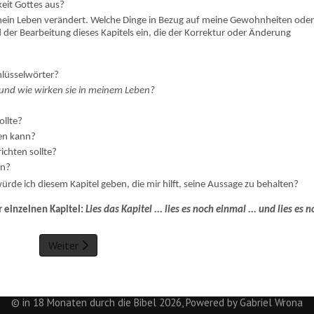
keit Gottes aus?
 mein Leben verändert. Welche Dinge in Bezug auf meine Gewohnheiten ode
 der Bearbeitung dieses Kapitels ein, die der Korrektur oder Änderung
chlüsselwörter?
und wie wirken sie in meinem Leben?
ollte?
fen kann?
ichten sollte?
en?
ürde ich diesem Kapitel geben, die mir hilft, seine Aussage zu behalten?
r einzelnen Kapitel:
Lies das Kapitel ... lies es noch einmal ... und lies es 
Weiter
© in 18 Monaten durch die Bibel 2026, Powered by Gabriel Wrona