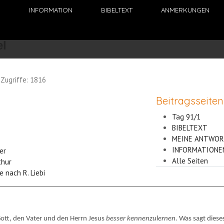
N
INFORMATION
BIBELTEXT
ANMERKUNGEN
Zugriffe: 1816
Beitragsseiten
Tag 91/1
BIBELTEXT
MEINE ANTWOR
INFORMATIONE
ler
Alle Seiten
thur
e nach R. Liebi
 Gott, den Vater und den Herrn Jesus
besser kennenzulernen.
Was sagt diese