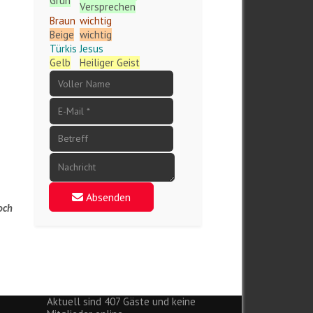
Grün
Versprechen
Braun
wichtig
r
Beige
wichtig
Türkis
Jesus
Gelb
Heiliger Geist
Absenden
noch
Aktuell sind 407 Gäste und keine