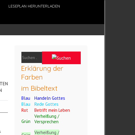
LESEPLAN HERUNTERLADEN
Erklärung der
Farben
TEN
im Bibeltext
N
Blau
Handeln Gottes
Blau
Rede Gottes
Rot
Betrift mein Leben
Verheißung /
Grün
Versprechen
s
Verheißung /