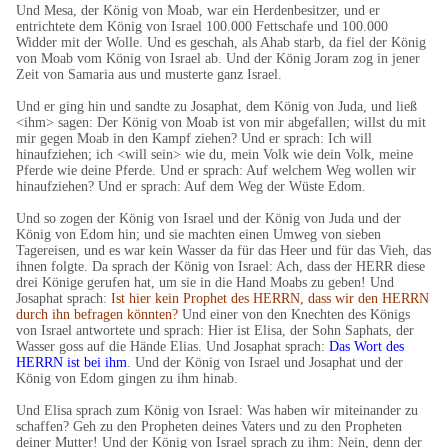
Und Mesa, der König von Moab, war ein Herdenbesitzer, und er
entrichtete dem König von Israel 100.000 Fettschafe und 100.000
Widder mit der Wolle. Und es geschah, als Ahab starb, da fiel der König
von Moab vom König von Israel ab. Und der König Joram zog in jener
Zeit von Samaria aus und musterte ganz Israel.
Und er ging hin und sandte zu Josaphat, dem König von Juda, und ließ
<ihm> sagen: Der König von Moab ist von mir abgefallen; willst du mit
mir gegen Moab in den Kampf ziehen? Und er sprach: Ich will
hinaufziehen; ich <will sein> wie du, mein Volk wie dein Volk, meine
Pferde wie deine Pferde. Und er sprach: Auf welchem Weg wollen wir
hinaufziehen? Und er sprach: Auf dem Weg der Wüste Edom.
Und so zogen der König von Israel und der König von Juda und der
König von Edom hin; und sie machten einen Umweg von sieben
Tagereisen, und es war kein Wasser da für das Heer und für das Vieh, das
ihnen folgte. Da sprach der König von Israel: Ach, dass der HERR diese
drei Könige gerufen hat, um sie in die Hand Moabs zu geben! Und
Josaphat sprach:
Ist hier kein Prophet des HERRN, dass wir den HERRN
durch ihn befragen könnten?
Und einer von den Knechten des Königs
von Israel antwortete und sprach: Hier ist Elisa, der Sohn Saphats, der
Wasser goss auf die Hände Elias. Und Josaphat sprach:
Das Wort des
HERRN ist bei ihm
. Und der König von Israel und Josaphat und der
König von Edom gingen zu ihm hinab.
Und Elisa sprach zum König von Israel: Was haben wir miteinander zu
schaffen? Geh zu den Propheten deines Vaters und zu den Propheten
deiner Mutter! Und der König von Israel sprach zu ihm: Nein, denn der