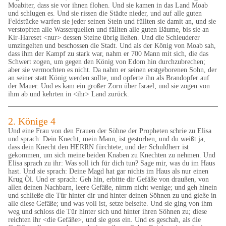
Moabiter, dass sie vor ihnen flohen. Und sie kamen in das Land Moab
und schlugen es. Und sie rissen die Städte nieder, und auf alle guten
Feldstücke warfen sie jeder seinen Stein und füllten sie damit an, und sie
verstopften alle Wasserquellen und fällten alle guten Bäume, bis sie an
Kir-Hareset <nur> dessen Steine übrig ließen. Und die Schleuderer
umzingelten und beschossen die Stadt. Und als der König von Moab sah,
dass ihm der Kampf zu stark war, nahm er 700 Mann mit sich, die das
Schwert zogen, um gegen den König von Edom hin durchzubrechen;
aber sie vermochten es nicht. Da nahm er seinen erstgeborenen Sohn, der
an seiner statt König werden sollte, und opferte ihn als Brandopfer auf
der Mauer. Und es kam ein großer Zorn über Israel; und sie zogen von
ihm ab und kehrten in <ihr> Land zurück.
2. Könige 4
Und eine Frau von den Frauen der Söhne der Propheten schrie zu Elisa
und sprach: Dein Knecht, mein Mann, ist gestorben, und du weißt ja,
dass dein Knecht den HERRN fürchtete; und der Schuldherr ist
gekommen, um sich meine beiden Knaben zu Knechten zu nehmen. Und
Elisa sprach zu ihr: Was soll ich für dich tun? Sage mir, was du im Haus
hast. Und sie sprach: Deine Magd hat gar nichts im Haus als nur einen
Krug Öl. Und er sprach: Geh hin, erbitte dir Gefäße von draußen, von
allen deinen Nachbarn, leere Gefäße, nimm nicht wenige; und geh hinein
und schließe die Tür hinter dir und hinter deinen Söhnen zu und gieße in
alle diese Gefäße; und was voll ist, setze beiseite. Und sie ging von ihm
weg und schloss die Tür hinter sich und hinter ihren Söhnen zu; diese
reichten ihr <die Gefäße>, und sie goss ein. Und es geschah, als die