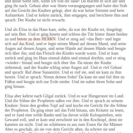
und deine Seele lebt, wenn ich von dir lasse! Da machte er sich auf und
ging ihr nach. Gehasi aber war ihnen vorausgegangen und hatte den Stab
auf das Gesicht des Knaben gelegt; aber da war keine Stimme und kein
Aufmerken. Und er kehrte zurück, ihm entgegen, und berichtete ihm und
sprach: Der Knabe ist nicht erwacht.
Und als Elisa in das Haus kam, siehe, da war der Knabe tot, hingelegt
auf sein Bett. Und er ging hinein und schloss die Tür hinter ihnen beiden
zu und
betete zu dem HERRN.
Und er stieg auf <das Bett> und legte
sich auf das Kind, und er legte seinen Mund auf dessen Mund, und seine
Augen auf dessen Augen, und seine Hände auf dessen Hände und beugte
sich über ihn; und das Fleisch des Kindes wurde warm. Und er kam
zurück und ging im Haus einmal dahin und einmal dorthin, und er stieg
<wieder> hinauf und beugte sich über ihn. Da nieste der Knabe
siebenmal, und der Knabe schlug seine Augen auf. Und er rief Gehasi
und sprach: Ruf diese Sunamitin. Und er rief sie, und sie kam zu ihm
herein. Und er sprach: Nimm deinen Sohn! Da kam sie und fiel ihm zu
Füßen und beugte sich zur Erde nieder. Und sie nahm ihren Sohn und
ging hinaus.
Elisa aber kehrte nach Gilgal zurück. Und es war Hungersnot im Land.
Und die Söhne der Propheten saßen vor ihm. Und er sprach zu seinem
Knaben: Setze den großen Topf auf und koche ein Gericht für die Söhne
der Propheten. Da ging einer auf das Feld hinaus, um Kräuter zu lesen,
und er fand eine wilde Ranke und las davon wilde Koloquinthen, sein
Gewand voll, und er kam und zerschnitt sie in den Kochtopf, denn sie
kannten sie nicht. Und sie schütteten es aus zum Essen für die Männer.
Aber es geschah, als sie von dem Gericht aßen, da schrien sie und