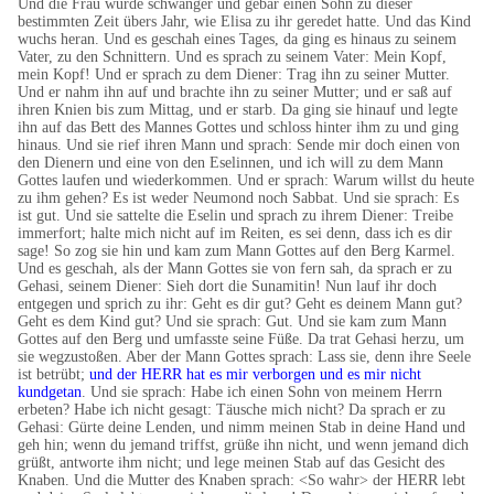
Und die Frau wurde schwanger und gebar einen Sohn zu dieser
bestimmten Zeit übers Jahr, wie Elisa zu ihr geredet hatte. Und das Kind
wuchs heran. Und es geschah eines Tages, da ging es hinaus zu seinem
Vater, zu den Schnittern. Und es sprach zu seinem Vater: Mein Kopf,
mein Kopf! Und er sprach zu dem Diener: Trag ihn zu seiner Mutter.
Und er nahm ihn auf und brachte ihn zu seiner Mutter; und er saß auf
ihren Knien bis zum Mittag, und er starb. Da ging sie hinauf und legte
ihn auf das Bett des Mannes Gottes und schloss hinter ihm zu und ging
hinaus. Und sie rief ihren Mann und sprach: Sende mir doch einen von
den Dienern und eine von den Eselinnen, und ich will zu dem Mann
Gottes laufen und wiederkommen. Und er sprach: Warum willst du heute
zu ihm gehen? Es ist weder Neumond noch Sabbat. Und sie sprach: Es
ist gut. Und sie sattelte die Eselin und sprach zu ihrem Diener: Treibe
immerfort; halte mich nicht auf im Reiten, es sei denn, dass ich es dir
sage! So zog sie hin und kam zum Mann Gottes auf den Berg Karmel.
Und es geschah, als der Mann Gottes sie von fern sah, da sprach er zu
Gehasi, seinem Diener: Sieh dort die Sunamitin! Nun lauf ihr doch
entgegen und sprich zu ihr: Geht es dir gut? Geht es deinem Mann gut?
Geht es dem Kind gut? Und sie sprach: Gut. Und sie kam zum Mann
Gottes auf den Berg und umfasste seine Füße. Da trat Gehasi herzu, um
sie wegzustoßen. Aber der Mann Gottes sprach: Lass sie, denn ihre Seele
ist betrübt;
und der HERR hat es mir verborgen und es mir nicht
kundgetan
. Und sie sprach: Habe ich einen Sohn von meinem Herrn
erbeten? Habe ich nicht gesagt: Täusche mich nicht? Da sprach er zu
Gehasi: Gürte deine Lenden, und nimm meinen Stab in deine Hand und
geh hin; wenn du jemand triffst, grüße ihn nicht, und wenn jemand dich
grüßt, antworte ihm nicht; und lege meinen Stab auf das Gesicht des
Knaben. Und die Mutter des Knaben sprach: <So wahr> der HERR lebt