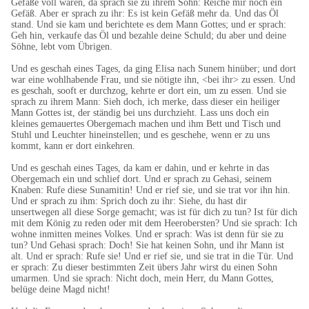
Gefäße voll waren, da sprach sie zu ihrem Sohn: Reiche mir noch ein
Gefäß. Aber er sprach zu ihr: Es ist kein Gefäß mehr da. Und das Öl
stand. Und sie kam und berichtete es dem Mann Gottes; und er sprach:
Geh hin, verkaufe das Öl und bezahle deine Schuld; du aber und deine
Söhne, lebt vom Übrigen.
Und es geschah eines Tages, da ging Elisa nach Sunem hinüber; und dort
war eine wohlhabende Frau, und sie nötigte ihn, <bei ihr> zu essen. Und
es geschah, sooft er durchzog, kehrte er dort ein, um zu essen. Und sie
sprach zu ihrem Mann: Sieh doch, ich merke, dass dieser ein heiliger
Mann Gottes ist, der ständig bei uns durchzieht. Lass uns doch ein
kleines gemauertes Obergemach machen und ihm Bett und Tisch und
Stuhl und Leuchter hineinstellen; und es geschehe, wenn er zu uns
kommt, kann er dort einkehren.
Und es geschah eines Tages, da kam er dahin, und er kehrte in das
Obergemach ein und schlief dort. Und er sprach zu Gehasi, seinem
Knaben: Rufe diese Sunamitin! Und er rief sie, und sie trat vor ihn hin.
Und er sprach zu ihm: Sprich doch zu ihr: Siehe, du hast dir
unsertwegen all diese Sorge gemacht; was ist für dich zu tun? Ist für dich
mit dem König zu reden oder mit dem Heerobersten? Und sie sprach: Ich
wohne inmitten meines Volkes. Und er sprach: Was ist denn für sie zu
tun? Und Gehasi sprach: Doch! Sie hat keinen Sohn, und ihr Mann ist
alt. Und er sprach: Rufe sie! Und er rief sie, und sie trat in die Tür. Und
er sprach: Zu dieser bestimmten Zeit übers Jahr wirst du einen Sohn
umarmen. Und sie sprach: Nicht doch, mein Herr, du Mann Gottes,
belüge deine Magd nicht!