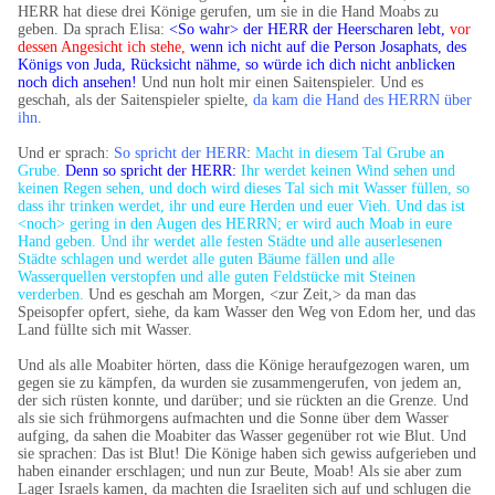
HERR hat diese drei Könige gerufen, um sie in die Hand Moabs zu
geben. Da sprach Elisa:
<So wahr> der HERR der Heerscharen lebt,
vor
dessen Angesicht ich stehe,
wenn ich nicht auf die Person Josaphats, des
Königs von Juda, Rücksicht nähme, so würde ich dich nicht anblicken
noch dich ansehen!
Und nun holt mir einen Saitenspieler. Und es
geschah, als der Saitenspieler spielte,
da kam die Hand des HERRN über
ihn
.
Und er sprach:
So spricht der HERR
:
Macht in diesem Tal Grube an
Grube.
Denn so spricht der HERR:
Ihr werdet keinen Wind sehen und
keinen Regen sehen, und doch wird dieses Tal sich mit Wasser füllen, so
dass ihr trinken werdet, ihr und eure Herden und euer Vieh.
Und das ist
<noch> gering in den Augen des HERRN; er wird auch Moab in eure
Hand geben.
Und ihr werdet alle festen Städte und alle auserlesenen
Städte schlagen und werdet alle guten Bäume fällen und alle
Wasserquellen verstopfen und alle guten Feldstücke mit Steinen
verderben.
Und es geschah am Morgen, <zur Zeit,> da man das
Speisopfer opfert, siehe, da kam Wasser den Weg von Edom her, und das
Land füllte sich mit Wasser.
Und als alle Moabiter hörten, dass die Könige heraufgezogen waren, um
gegen sie zu kämpfen, da wurden sie zusammengerufen, von jedem an,
der sich rüsten konnte, und darüber; und sie rückten an die Grenze. Und
als sie sich frühmorgens aufmachten und die Sonne über dem Wasser
aufging, da sahen die Moabiter das Wasser gegenüber rot wie Blut. Und
sie sprachen: Das ist Blut! Die Könige haben sich gewiss aufgerieben und
haben einander erschlagen; und nun zur Beute, Moab! Als sie aber zum
Lager Israels kamen, da machten die Israeliten sich auf und schlugen die