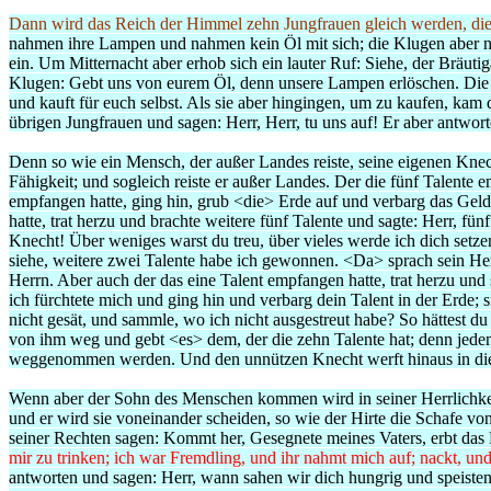
Dann wird das Reich der Himmel zehn Jungfrauen gleich werden, d
nahmen ihre Lampen und nahmen kein Öl mit sich; die Klugen aber na
ein. Um Mitternacht aber erhob sich ein lauter Ruf: Siehe, der Bräu
Klugen: Gebt uns von eurem Öl, denn unsere Lampen erlöschen. Die Kl
und kauft für euch selbst. Als sie aber hingingen, um zu kaufen, kam
übrigen Jungfrauen und sagen: Herr, Herr, tu uns auf! Er aber antwor
Denn so wie ein Mensch, der außer Landes reiste, seine eigenen Knec
Fähigkeit; und sogleich reiste er außer Landes. Der die fünf Talente
empfangen hatte, ging hin, grub <die> Erde auf und verbarg das Gel
hatte, trat herzu und brachte weitere fünf Talente und sagte: Herr, f
Knecht! Über weniges warst du treu, über vieles werde ich dich setzen
siehe, weitere zwei Talente habe ich gewonnen. <Da> sprach sein Herr
Herrn. Aber auch der das eine Talent empfangen hatte, trat herzu und 
ich fürchtete mich und ging hin und verbarg dein Talent in der Erde; 
nicht gesät, und sammle, wo ich nicht ausgestreut habe? So hättest
von ihm weg und gebt <es> dem, der die zehn Talente hat; denn jedem,
weggenommen werden. Und den unnützen Knecht werft hinaus in die ä
Wenn aber der Sohn des Menschen kommen wird in seiner Herrlichkeit
und er wird sie voneinander scheiden, so wie der Hirte die Schafe v
seiner Rechten sagen: Kommt her, Gesegnete meines Vaters, erbt das 
mir zu trinken; ich war Fremdling, und ihr nahmt mich auf;
nackt, und
antworten und sagen: Herr, wann sahen wir dich hungrig und speisten