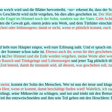
weich wird und die Blätter hervortreibt, <so> erkennt ihr, dass der S
 Geschlecht wird nicht vergehen, bis dies alles geschehen ist.
Der Him
die Engel im Himmel noch der Sohn, sondern nur der Vater.
Gebt Acht,
hten die Gewalt gab, einem jeden sein Werk, und dem Türhüter einschä
chrei oder frühmorgens;
damit er nicht, wenn er plötzlich kommt, euch
 hebt eure Häupter empor, weil eure Erlösung naht.
Und er sprach ein
ss der Sommer schon nahe ist.
Ebenso auch ihr, wenn ihr dies geschehen 
 ist.
Der Himmel und die Erde werden vergehen, meine Worte aber wer
ch Rausch und Trinkgelage und Lebenssorgen
und jener Tag plötzlich ü
r Zeit betend, damit ihr imstande seid, all diesem, was geschehen soll,
 meint,
kommt der Sohn des Menschen.
Wer ist nun der treue und kluge
n Herr, wenn er kommt, damit beschäftigt finden wird!
Wahrlich, ich sa
nfängt, seine Mitknechte zu schlagen, und isst und trinkt mit den Betru
ird ihn entzweischneiden und ihm sein Teil geben mit den Heuchlern: 