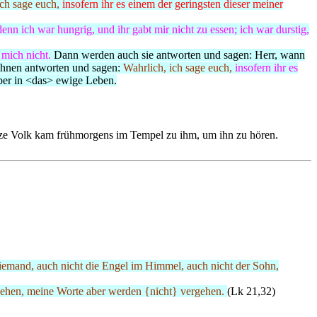
ich sage euch,
insofern ihr es einem der geringsten dieser meiner
denn ich war hungrig, und ihr gabt mir nicht zu essen; ich war durstig,
 mich nicht.
Dann werden auch sie antworten und sagen: Herr, wann
 ihnen antworten und sagen:
Wahrlich, ich sage euch,
insofern ihr es
ber in <das> ewige Leben.
e Volk kam frühmorgens im Tempel zu ihm, um ihn zu hören.
emand, auch nicht die Engel im Himmel, auch nicht der Sohn,
rgehen, meine Worte aber werden {nicht} vergehen.
(Lk 21,32)