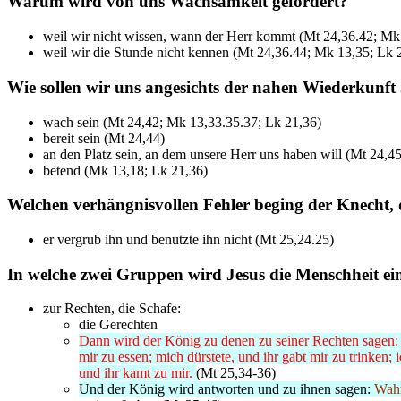
Warum wird von uns Wachsamkeit gefordert?
weil wir nicht wissen, wann der Herr kommt (Mt 24,36.42; Mk
weil wir die Stunde nicht kennen (Mt 24,36.44; Mk 13,35; Lk 
Wie sollen wir uns angesichts der nahen Wiederkunft 
wach sein (Mt 24,42; Mk 13,33.35.37; Lk 21,36)
bereit sein (Mt 24,44)
an den Platz sein, an dem unsere Herr uns haben will (Mt 24,4
betend (Mk 13,18; Lk 21,36)
Welchen verhängnisvollen Fehler beging der Knecht, d
er vergrub ihn und benutzte ihn nicht (Mt 25,24.25)
In welche zwei Gruppen wird Jesus die Menschheit ein
zur Rechten, die Schafe:
die Gerechten
Dann wird der König zu denen zu seiner Rechten sagen: 
mir zu essen; mich dürstete, und ihr gabt mir zu trinken;
und ihr kamt zu mir.
(Mt 25,34-36)
Und der König wird antworten und zu ihnen sagen:
Wahr