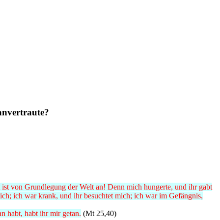
anvertraute?
 ist von Grundlegung der Welt an! Denn mich hungerte, und ihr gabt
mich; ich war krank, und ihr besuchtet mich; ich war im Gefängnis,
 habt, habt ihr mir getan.
(Mt 25,40)