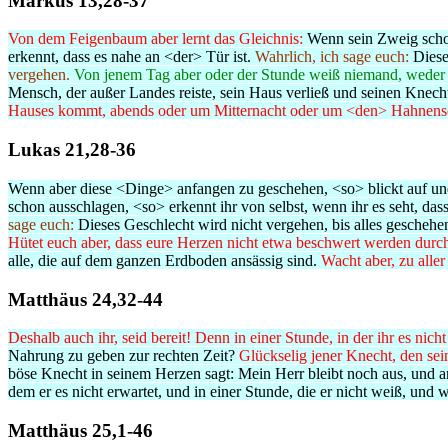
Markus 13,28-37
Von dem Feigenbaum aber lernt das Gleichnis:
Wenn sein Zweig schon 
erkennt, dass es nahe an <der> Tür ist.
Wahrlich, ich sage euch:
Dieses
vergehen.
Von jenem Tag aber oder der Stunde weiß niemand, weder 
Mensch, der außer Landes reiste, sein Haus verließ und seinen Knec
Hauses kommt, abends oder um Mitternacht oder um <den> Hahnens
Lukas 21,28-36
Wenn aber diese <Dinge> anfangen zu geschehen, <so> blickt auf und
schon ausschlagen, <so> erkennt ihr von selbst, wenn ihr es seht, da
sage euch:
Dieses Geschlecht wird nicht vergehen, bis alles geschehen
Hütet euch aber, dass eure Herzen nicht etwa beschwert werden dur
alle, die auf dem ganzen Erdboden ansässig sind.
Wacht aber, zu alle
Matthäus 24,32-44
Deshalb auch ihr, seid bereit!
Denn in einer Stunde, in der ihr es nicht
Nahrung zu geben zur rechten Zeit?
Glückselig jener Knecht, den sei
böse Knecht in seinem Herzen sagt: Mein Herr bleibt noch aus,
und a
dem er es nicht erwartet, und in einer Stunde, die er nicht weiß,
und w
Matthäus 25,1-46