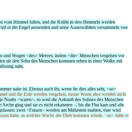
rden vom Himmel fallen, und die Kräfte in den Himmeln werden
ird er die Engel aussenden und seine Auserwählten versammeln von
osen und Wogen <des> Meeres; indem <die> Menschen vergehen vor
den sie den Sohn des Menschen kommen sehen in einer Wolke mit
rlösung naht.
Sommer nahe ist.
Ebenso auch ihr, wenn ihr dies alles seht, <so>
mel und die Erde werden vergehen, meine Worte aber werden nicht
ge Noahs <waren>, so wird die Ankunft des Sohnes des Menschen
e Arche ging und sie es nicht erkannten –, bis die Flut kam und alle
gelassen; zwei <Frauen> werden am Mühlstein mahlen, eine wird
usst hätte, in welcher Wache der Dieb kommen würde, <so> hätte er