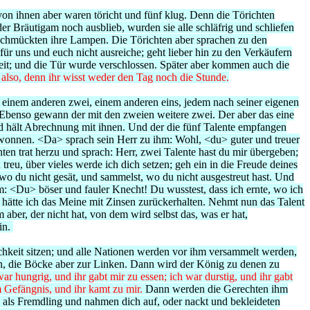
von ihnen aber waren töricht und fünf klug. Denn die Törichten
 Bräutigam noch ausblieb, wurden sie alle schläfrig und schliefen
d schmückten ihre Lampen. Die Törichten aber sprachen zu den
r uns und euch nicht ausreiche; geht lieber hin zu den Verkäufern
zeit; und die Tür wurde verschlossen. Später aber kommen auch die
also, denn ihr wisst weder den Tag noch die Stunde.
, einem anderen zwei, einem anderen eins, jedem nach seiner eigenen
. Ebenso gewann der mit den zweien weitere zwei. Der aber das eine
d hält Abrechnung mit ihnen. Und der die fünf Talente empfangen
h gewonnen. <Da> sprach sein Herr zu ihm: Wohl, <du> guter und treuer
ten trat herzu und sprach: Herr, zwei Talente hast du mir übergeben;
eu, über vieles werde ich dich setzen; geh ein in die Freude deines
, wo du nicht gesät, und sammelst, wo du nicht ausgestreut hast. Und
hm: <Du> böser und fauler Knecht! Du wusstest, dass ich ernte, wo ich
hätte ich das Meine mit Zinsen zurückerhalten. Nehmt nun das Talent
ber, der nicht hat, von dem wird selbst das, was er hat,
in.
hkeit sitzen;
und alle Nationen werden vor ihm versammelt werden,
en, die Böcke aber zur Linken.
Dann wird der König zu denen zu
ar hungrig, und ihr gabt mir zu essen; ich war durstig, und ihr gabt
im Gefängnis, und ihr kamt zu mir.
Dann werden die Gerechten ihm
h als Fremdling und nahmen dich auf, oder nackt und bekleideten