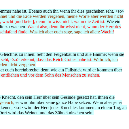
ommer nahe ist. Ebenso auch ihr, wenn ihr dies geschehen seht, <so>
mel und die Erde werden vergehen, meine Worte aber werden nicht
 wacht [und betet]; denn ihr wisst nicht, wann die Zeit ist.
Wie ein
rfte zu wachen.
Wacht also, denn ihr wisst nicht, wann der Herr des
 schlafend finde.
Was ich aber euch sage, sage ich allen:
Wacht!
 Gleichnis zu ihnen: Seht den Feigenbaum und alle Bäume;
wenn sie
seht, <so> erkennt, dass das Reich Gottes nahe ist.
Wahrlich, ich
den nicht vergehen.
ber euch hereinbreche; denn wie ein Fallstrick wird er kommen über
 zu entfliehen und vor dem Sohn des Menschen zu stehen.
 Knecht, den sein Herr über sein Gesinde gesetzt hat, ihnen die
ge euch,
er wird ihn über seine ganze Habe setzen.
Wenn aber jener
nkenen, <
so> wird der Herr jenes Knechtes kommen an einem Tag, an
Dort wird das Weinen und das Zähneknirschen sein.