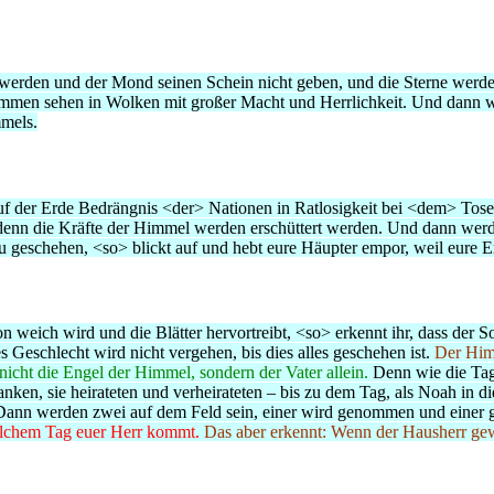
rt werden und der Mond seinen Schein nicht geben, und die Sterne we
mmen sehen in Wolken mit großer Macht und Herrlichkeit. Und dann w
mels.
uf der Erde Bedrängnis <der> Nationen in Ratlosigkeit bei <dem> T
denn die Kräfte der Himmel werden erschüttert werden. Und dann wer
 geschehen, <so> blickt auf und hebt eure Häupter empor, weil eure E
weich wird und die Blätter hervortreibt, <so> erkennt ihr, dass der 
 Geschlecht wird nicht vergehen, bis dies alles geschehen ist.
Der Him
icht die Engel der Himmel, sondern der Vater allein.
Denn wie die Ta
nken, sie heirateten und verheirateten – bis zu dem Tag, als Noah in di
 Dann werden zwei auf dem Feld sein, einer wird genommen und einer 
welchem Tag euer Herr kommt.
Das aber erkennt: Wenn der Hausherr gew