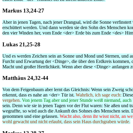
Markus 13,24-27
Aber in jenen Tagen, nach jener Drangsal, wird die Sonne verfinste
erschüttert werden. Und dann werden sie den Sohn des Menschen ko
den vier Winden her, vom Ende <der> Erde bis zum Ende <des> Him
Lukas 21,25-28
Und es werden Zeichen sein an Sonne und Mond und Sternen, und a
Furcht und Erwartung der <Dinge>, die über den Erdkreis kommen, 
Macht und großer Herrlichkeit. Wenn aber diese <Dinge> anfangen zu
Matthäus 24,32-44
Von dem Feigenbaum aber lernt das Gleichnis: Wenn sein Zweig schon 
erkennt, dass es nahe an <der> Tür ist.
Wahrlich, ich sage euch:
Dieses
vergehen.
Von jenem Tag aber und jener Stunde weiß niemand, auch n
sein. Denn wie sie in jenen Tagen vor der Flut waren: Sie aßen und tra
wegraffte, so wird auch die Ankunft des Sohnes des Menschen sein.
genommen und eine gelassen.
Wacht also, denn ihr wisst nicht, an 
wohl gewacht und nicht erlaubt, dass sein Haus durchgraben würde.