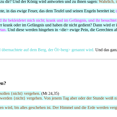
zu dir? Und der König wird antworten und zu ihnen sagen:
Wahrlich, 
e, in das ewige Feuer, das dem Teufel und seinen Engeln bereitet ist;
d ihr bekleidetet mich nicht; krank und im Gefängnis, und ihr besuchtet
der krank oder im Gefängnis und haben dir nicht gedient? Dann wird er
etan.
Und diese werden hingehen in <die> ewige Pein, die Gerechten a
nd übernachtete auf dem Berg, der Öl<berg> genannt wird.
Und das ganz
en?
sollen {nicht} vergehen.
(Mt 24,35)
erden {nicht} vergehen. Von jenem Tag aber oder der Stunde weiß ni
ehen wird, bis alles geschehen ist. Der Himmel und die Erde werden ve