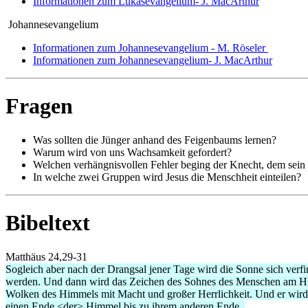
Informationen zum Lukasevangelium- J. MacArthur
Johannesevangelium
Informationen zum Johannesevangelium - M. Röseler
Informationen zum Johannesevangelium- J. MacArthur
Fragen
Was sollten die Jünger anhand des Feigenbaums lernen?
Warum wird von uns Wachsamkeit gefordert?
Welchen verhängnisvollen Fehler beging der Knecht, dem sein H
In welche zwei Gruppen wird Jesus die Menschheit einteilen?
Bibeltext
Matthäus 24,29-31
Sogleich aber nach der Drangsal jener Tage wird die Sonne sich verf
werden. Und dann wird das Zeichen des Sohnes des Menschen am H
Wolken des Himmels mit Macht und großer Herrlichkeit. Und er wird
einen Ende <der> Himmel bis zu ihrem anderen Ende.