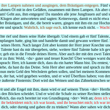
ie ihre Lampen nahmen und ausgingen, dem Bräutigam entgegen.
Fünf 
hmen Öl mit in den Gefäßen, zusammen mit ihren Lampen. Als aber der
tigam! Geht aus, ihm entgegen! Da standen alle jene Jungfrauen auf un
ugen aber antworteten und sagten: Keineswegs, damit es nicht etwa fü
 der Bräutigam, und die, die bereit waren, gingen mit ihm ein zur Hoch
tete und sprach:
Wahrlich, ich sage euch,
ich kenne euch nicht. –
Wacht 
hte rief und ihnen seine Habe übergab: Und einem gab er fünf Talente
 empfangen hatte, ging hin und handelte damit und gewann weitere fünf
d seines Herrn. Nach langer Zeit aber kommt der Herr jener Knechte un
ünf Talente hast du mir übergeben, siehe, weitere fünf Talente habe ic
; geh ein in die Freude deines Herrn. Aber auch der mit den zwei Talen
 zu ihm: Wohl, <du> guter und treuer Knecht! Über weniges warst du tr
sprach: Herr, ich kannte dich, dass du ein harter Mann bist. Du erntest
siehe, da hast du das Deine. Sein Herr aber antwortete und sprach zu i
 du nun mein Geld den Wechslern geben sollen, und bei meinem Kommen 
 der hat, wird gegeben werden, und er wird Überfluss haben; von dem a
ußerste Finsternis: Dort wird das Weinen und das Zähneknirschen se
 und alle Engel mit ihm, dann wird er auf seinem Thron <der> Herrlic
on den Böcken scheidet.
Und er wird die Schafe zu seiner Rechten stell
Reich, das euch bereitet ist von Grundlegung <der> Welt an;
denn ich w
 ihr bekleidetet mich; ich war krank, und ihr besuchtet mich; ich war 
 dich, oder durstig und gaben dir zu trinken? Wann aber sahen wir dic