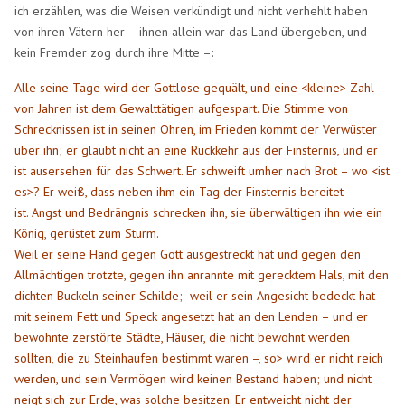
ich erzählen, was die Weisen verkündigt und nicht verhehlt haben
von ihren Vätern her – ihnen allein war das Land übergeben, und
kein Fremder zog durch ihre Mitte –:
Alle seine Tage wird der Gottlose gequält, und eine <kleine> Zahl
von Jahren ist dem Gewalttätigen aufgespart. Die Stimme von
Schrecknissen ist in seinen Ohren, im Frieden kommt der Verwüster
über ihn; er glaubt nicht an eine Rückkehr aus der Finsternis, und er
ist ausersehen für das Schwert. Er schweift umher nach Brot – wo <ist
es>? Er weiß, dass neben ihm ein Tag der Finsternis bereitet
ist. Angst und Bedrängnis schrecken ihn, sie überwältigen ihn wie ein
König, gerüstet zum Sturm.
Weil er seine Hand gegen Gott ausgestreckt hat und gegen den
Allmächtigen trotzte, gegen ihn anrannte mit gerecktem Hals, mit den
dichten Buckeln seiner Schilde; weil er sein Angesicht bedeckt hat
mit seinem Fett und Speck angesetzt hat an den Lenden – und er
bewohnte zerstörte Städte, Häuser, die nicht bewohnt werden
sollten, die zu Steinhaufen bestimmt waren –, so> wird er nicht reich
werden, und sein Vermögen wird keinen Bestand haben; und nicht
neigt sich zur Erde, was solche besitzen. Er entweicht nicht der