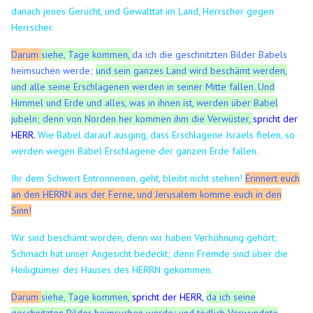
danach jenes Gerücht, und Gewalttat im Land, Herrscher gegen
Herrscher.
Darum
siehe, Tage kommen,
da ich die geschnitzten Bilder Babels
heimsuchen werde;
und sein ganzes Land wird beschämt werden,
und alle seine Erschlagenen werden in seiner Mitte fallen.
Und
Himmel und Erde und alles, was in ihnen ist, werden über Babel
jubeln; denn von Norden her kommen ihm die Verwüster,
spricht der
HERR.
Wie Babel darauf ausging, dass Erschlagene Israels fielen, so
werden wegen Babel Erschlagene der ganzen Erde fallen.
Ihr dem Schwert Entronnenen, geht, bleibt nicht stehen!
Erinnert euch
an den HERRN aus der Ferne, und Jerusalem komme euch in den
Sinn!
Wir sind beschämt worden, denn wir haben Verhöhnung gehört;
Schmach hat unser Angesicht bedeckt; denn Fremde sind über die
Heiligtümer des Hauses des HERRN gekommen.
Darum
siehe, Tage kommen,
spricht der HERR,
da ich seine
geschnitzten Bilder heimsuchen werde; und tödlich Verwundete