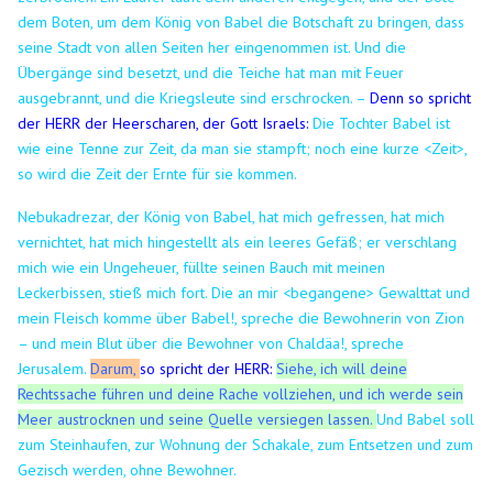
dem Boten, um dem König von Babel die Botschaft zu bringen, dass
seine Stadt von allen Seiten her eingenommen ist.
Und die
Übergänge sind besetzt, und die Teiche hat man mit Feuer
ausgebrannt, und die Kriegsleute sind erschrocken. –
Denn so spricht
der HERR der Heerscharen, der Gott Israels:
Die Tochter Babel ist
wie eine Tenne zur Zeit, da man sie stampft; noch eine kurze <Zeit>,
so wird die Zeit der Ernte für sie kommen.
Nebukadrezar, der König von Babel, hat mich gefressen, hat mich
vernichtet, hat mich hingestellt als ein leeres Gefäß; er verschlang
mich wie ein Ungeheuer, füllte seinen Bauch mit meinen
Leckerbissen, stieß mich fort.
Die an mir <begangene> Gewalttat und
mein Fleisch komme über Babel!, spreche die Bewohnerin von Zion
– und mein Blut über die Bewohner von Chaldäa!, spreche
Jerusalem.
Darum,
so spricht der HERR:
Siehe, ich will deine
Rechtssache führen und deine Rache vollziehen, und ich werde sein
Meer austrocknen und seine Quelle versiegen lassen.
Und Babel soll
zum Steinhaufen, zur Wohnung der Schakale, zum Entsetzen und zum
Gezisch werden, ohne Bewohner.