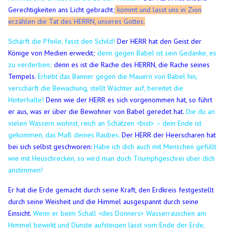
Gerechtigkeiten ans Licht gebracht;
kommt und lasst uns in Zion
erzählen die Tat des HERRN, unseres Gottes.
Schärft die Pfeile, fasst den Schild!
Der HERR hat den Geist der
Könige von Medien erweckt;
denn gegen Babel ist sein Gedanke, es
zu verderben;
denn es ist die Rache des HERRN, die Rache seines
Tempels.
Erhebt das Banner gegen die Mauern von Babel hin,
verschärft die Bewachung, stellt Wächter auf, bereitet die
Hinterhalte!
Denn wie der HERR es sich vorgenommen hat, so führt
er aus, was er über die Bewohner von Babel geredet hat.
Die du an
vielen Wassern wohnst, reich an Schätzen <bist> – dein Ende ist
gekommen, das Maß deines Raubes.
Der HERR der Heerscharen hat
bei sich selbst geschworen:
Habe ich dich auch mit Menschen gefüllt
wie mit Heuschrecken, so wird man doch Triumphgeschrei über dich
anstimmen!
Er hat die Erde gemacht durch seine Kraft, den Erdkreis festgestellt
durch seine Weisheit und die Himmel ausgespannt durch seine
Einsicht.
Wenn er beim Schall <des Donners> Wasserrauschen am
Himmel bewirkt und Dünste aufsteigen lässt vom Ende der Erde,