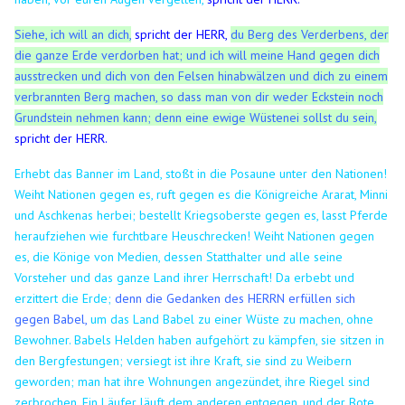
Siehe, ich will an dich,
spricht der HERR,
du Berg des Verderbens, der
die ganze Erde verdorben hat; und ich will meine Hand gegen dich
ausstrecken und dich von den Felsen hinabwälzen und dich zu einem
verbrannten Berg machen,
so dass man von dir weder Eckstein noch
Grundstein nehmen kann; denn eine ewige Wüstenei sollst du sein,
spricht der HERR.
Erhebt das Banner im Land, stoßt in die Posaune unter den Nationen!
Weiht Nationen gegen es, ruft gegen es die Königreiche Ararat, Minni
und Aschkenas herbei; bestellt Kriegsoberste gegen es, lasst Pferde
heraufziehen wie furchtbare Heuschrecken!
Weiht Nationen gegen
es, die Könige von Medien, dessen Statthalter und alle seine
Vorsteher und das ganze Land ihrer Herrschaft!
Da erbebt und
erzittert die Erde;
denn die Gedanken des HERRN erfüllen sich
gegen Babel,
um das Land Babel zu einer Wüste zu machen, ohne
Bewohner.
Babels Helden haben aufgehört zu kämpfen, sie sitzen in
den Bergfestungen; versiegt ist ihre Kraft, sie sind zu Weibern
geworden; man hat ihre Wohnungen angezündet, ihre Riegel sind
zerbrochen.
Ein Läufer läuft dem anderen entgegen, und der Bote