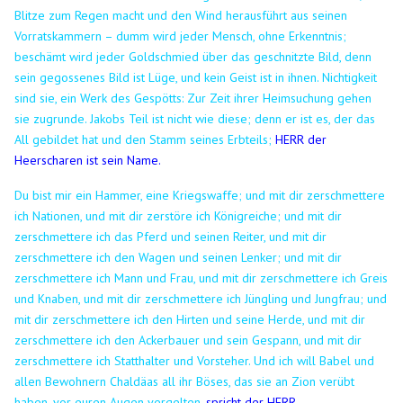
Blitze zum Regen macht und den Wind herausführt aus seinen
Vorratskammern –
dumm wird jeder Mensch, ohne Erkenntnis;
beschämt wird jeder Goldschmied über das geschnitzte Bild, denn
sein gegossenes Bild ist Lüge, und kein Geist ist in ihnen.
Nichtigkeit
sind sie, ein Werk des Gespötts: Zur Zeit ihrer Heimsuchung gehen
sie zugrunde.
Jakobs Teil ist nicht wie diese; denn er ist es, der das
All gebildet hat und den Stamm seines Erbteils;
HERR der
Heerscharen ist sein Name.
Du bist mir ein Hammer, eine Kriegswaffe; und mit dir zerschmettere
ich Nationen, und mit dir zerstöre ich Königreiche;
und mit dir
zerschmettere ich das Pferd und seinen Reiter, und mit dir
zerschmettere ich den Wagen und seinen Lenker;
und mit dir
zerschmettere ich Mann und Frau, und mit dir zerschmettere ich Greis
und Knaben, und mit dir zerschmettere ich Jüngling und Jungfrau;
und
mit dir zerschmettere ich den Hirten und seine Herde, und mit dir
zerschmettere ich den Ackerbauer und sein Gespann, und mit dir
zerschmettere ich Statthalter und Vorsteher.
Und ich will Babel und
allen Bewohnern Chaldäas all ihr Böses, das sie an Zion verübt
haben, vor euren Augen vergelten,
spricht der HERR.