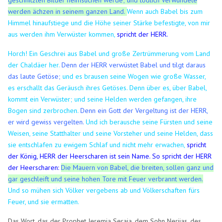
werden ächzen in seinem ganzen Land.
Wenn auch Babel bis zum
Himmel hinaufstiege und die Höhe seiner Stärke befestigte, von mir
aus werden ihm Verwüster kommen,
spricht der HERR.
Horch! Ein Geschrei aus Babel und große Zertrümmerung vom Land
der Chaldäer her.
Denn der HERR verwüstet Babel und tilgt daraus
das laute Getöse;
und es brausen seine Wogen wie große Wasser,
es erschallt das Geräusch ihres Getöses.
Denn über es, über Babel,
kommt ein Verwüster; und seine Helden werden gefangen, ihre
Bogen sind zerbrochen.
Denn ein Gott der Vergeltung ist der HERR,
er wird gewiss vergelten.
Und ich berausche seine Fürsten und seine
Weisen, seine Statthalter und seine Vorsteher und seine Helden, dass
sie entschlafen zu ewigem Schlaf und nicht mehr erwachen,
spricht
der König, HERR der Heerscharen ist sein Name.
So spricht der HERR
der Heerscharen:
Die Mauern von Babel, die breiten, sollen ganz und
gar geschleift und seine hohen Tore mit Feuer verbrannt werden.
Und so mühen sich Völker vergebens ab und Völkerschaften fürs
Feuer, und sie ermatten.
Das Wort, das der Prophet Jeremia Seraja, dem Sohn Nerijas, des