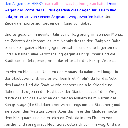
den Augen des HERRN,
nach allem, was Jojakim getan hatte.
Denn
wegen des Zorns des HERRN geschah dies gegen Jerusalem und
Juda, bis er sie von seinem Angesicht weggeworfen hatte.
Und
Zedekia empörte sich gegen den König von Babel.
Und es geschah im neunten Jahr seiner Regierung, im zehnten Monat,
am Zehnten des Monats, da kam Nebukadrezar, der König von Babel,
er und sein ganzes Heer, gegen Jerusalem, und sie belagerten es;
und sie bauten eine Verschanzung gegen es ringsumher. Und die
Stadt kam in Belagerung bis in das elfte Jahr des Königs Zedekia.
Im vierten Monat, am Neunten des Monats, da nahm der Hunger in
der Stadt überhand; und es war kein Brot <mehr> da für das Volk
des Landes. Und die Stadt wurde erobert, und alle Kriegsleute
flohen und zogen in der Nacht aus der Stadt hinaus auf dem Weg
durch das Tor, das zwischen den beiden Mauern beim Garten des
Königs <lag> (die Chaldäer aber waren rings um die Stadt her); und
sie zogen den Weg zur Ebene. Aber das Heer der Chaldäer jagte
dem König nach, und sie erreichten Zedekia in den Ebenen von
Jericho; und sein ganzes Heer zerstreute sich von ihm weg. Und sie