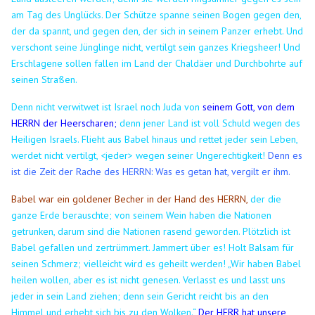
am Tag des Unglücks.
Der Schütze spanne seinen Bogen gegen den,
der da spannt, und gegen den, der sich in seinem Panzer erhebt. Und
verschont seine Jünglinge nicht, vertilgt sein ganzes Kriegsheer!
Und
Erschlagene sollen fallen im Land der Chaldäer und Durchbohrte auf
seinen Straßen.
Denn nicht verwitwet ist Israel noch Juda von
seinem Gott, von dem
HERRN der Heerscharen;
denn jener Land ist voll Schuld wegen des
Heiligen Israels.
Flieht aus Babel hinaus und rettet jeder sein Leben,
werdet nicht vertilgt, <jeder> wegen seiner Ungerechtigkeit!
Denn es
ist die Zeit der Rache des HERRN: Was es getan hat, vergilt er ihm.
Babel war ein goldener Becher in der Hand des HERRN,
der die
ganze Erde berauschte; von seinem Wein haben die Nationen
getrunken, darum sind die Nationen rasend geworden.
Plötzlich ist
Babel gefallen und zertrümmert. Jammert über es! Holt Balsam für
seinen Schmerz; vielleicht wird es geheilt werden!
„Wir haben Babel
heilen wollen, aber es ist nicht genesen. Verlasst es und lasst uns
jeder in sein Land ziehen; denn sein Gericht reicht bis an den
Himmel und erhebt sich bis zu den Wolken.“
Der HERR hat unsere