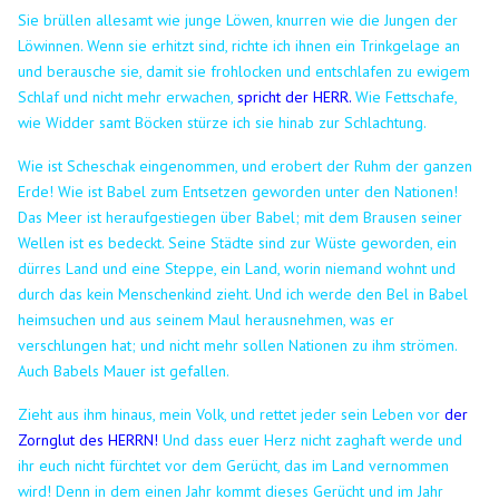
Sie brüllen allesamt wie junge Löwen, knurren wie die Jungen der
Löwinnen.
Wenn sie erhitzt sind, richte ich ihnen ein Trinkgelage an
und berausche sie, damit sie frohlocken und entschlafen zu ewigem
Schlaf und nicht mehr erwachen,
spricht der HERR.
Wie Fettschafe,
wie Widder samt Böcken stürze ich sie hinab zur Schlachtung.
Wie ist Scheschak eingenommen, und erobert der Ruhm der ganzen
Erde! Wie ist Babel zum Entsetzen geworden unter den Nationen!
Das Meer ist heraufgestiegen über Babel; mit dem Brausen seiner
Wellen ist es bedeckt.
Seine Städte sind zur Wüste geworden, ein
dürres Land und eine Steppe, ein Land, worin niemand wohnt und
durch das kein Menschenkind zieht.
Und ich werde den Bel in Babel
heimsuchen und aus seinem Maul herausnehmen, was er
verschlungen hat; und nicht mehr sollen Nationen zu ihm strömen.
Auch Babels Mauer ist gefallen.
Zieht aus ihm hinaus, mein Volk, und rettet jeder sein Leben vor
der
Zornglut des HERRN!
Und dass euer Herz nicht zaghaft werde und
ihr euch nicht fürchtet vor dem Gerücht, das im Land vernommen
wird! Denn in dem einen Jahr kommt dieses Gerücht und im Jahr