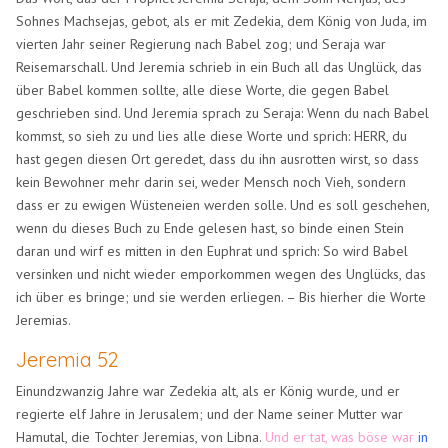
Sohnes Machsejas, gebot, als er mit Zedekia, dem König von Juda, im
vierten Jahr seiner Regierung nach Babel zog; und Seraja war
Reisemarschall. Und Jeremia schrieb in ein Buch all das Unglück, das
über Babel kommen sollte, alle diese Worte, die gegen Babel
geschrieben sind. Und Jeremia sprach zu Seraja: Wenn du nach Babel
kommst, so sieh zu und lies alle diese Worte und sprich: HERR, du
hast gegen diesen Ort geredet, dass du ihn ausrotten wirst, so dass
kein Bewohner mehr darin sei, weder Mensch noch Vieh, sondern
dass er zu ewigen Wüsteneien werden solle. Und es soll geschehen,
wenn du dieses Buch zu Ende gelesen hast, so binde einen Stein
daran und wirf es mitten in den Euphrat und sprich: So wird Babel
versinken und nicht wieder emporkommen wegen des Unglücks, das
ich über es bringe; und sie werden erliegen. – Bis hierher die Worte
Jeremias.
Jeremia 52
Einundzwanzig Jahre war Zedekia alt, als er König wurde, und er
regierte elf Jahre in Jerusalem; und der Name seiner Mutter war
Hamutal, die Tochter Jeremias, von Libna.
Und er tat, was böse war
in