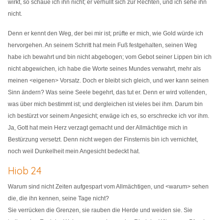
wirkt, so schaue ich ihn nicht; er verhüllt sich zur Rechten, und ich sehe ihn
nicht.
Denn er kennt den Weg, der bei mir ist; prüfte er mich, wie Gold würde ich
hervorgehen. An seinem Schritt hat mein Fuß festgehalten, seinen Weg
habe ich bewahrt und bin nicht abgebogen; vom Gebot seiner Lippen bin ich
nicht abgewichen, ich habe die Worte seines Mundes verwahrt, mehr als
meinen <eigenen> Vorsatz. Doch er bleibt sich gleich, und wer kann seinen
Sinn ändern? Was seine Seele begehrt, das tut er. Denn er wird vollenden,
was über mich bestimmt ist; und dergleichen ist vieles bei ihm. Darum bin
ich bestürzt vor seinem Angesicht; erwäge ich es, so erschrecke ich vor ihm.
Ja, Gott hat mein Herz verzagt gemacht und der Allmächtige mich in
Bestürzung versetzt. Denn nicht wegen der Finsternis bin ich vernichtet,
noch weil Dunkelheit mein Angesicht bedeckt hat.
Hiob 24
Warum sind nicht Zeiten aufgespart vom Allmächtigen, und <warum> sehen
die, die ihn kennen, seine Tage nicht?
Sie verrücken die Grenzen, sie rauben die Herde und weiden sie. Sie