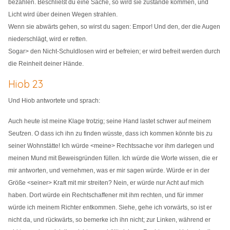
bezahlen. Beschließt du eine Sache, so wird sie zustande kommen, und
Licht wird über deinen Wegen strahlen.
Wenn sie abwärts gehen, so wirst du sagen: Empor! Und den, der die Augen
niederschlägt, wird er retten.
Sogar> den Nicht-Schuldlosen wird er befreien; er wird befreit werden durch
die Reinheit deiner Hände.
Hiob 23
Und Hiob antwortete und sprach:
Auch heute ist meine Klage trotzig; seine Hand lastet schwer auf meinem
Seufzen. O dass ich ihn zu finden wüsste, dass ich kommen könnte bis zu
seiner Wohnstätte! Ich würde <meine> Rechtssache vor ihm darlegen und
meinen Mund mit Beweisgründen füllen. Ich würde die Worte wissen, die er
mir antworten, und vernehmen, was er mir sagen würde. Würde er in der
Größe <seiner> Kraft mit mir streiten? Nein, er würde nur Acht auf mich
haben. Dort würde ein Rechtschaffener mit ihm rechten, und für immer
würde ich meinem Richter entkommen. Siehe, gehe ich vorwärts, so ist er
nicht da, und rückwärts, so bemerke ich ihn nicht; zur Linken, während er