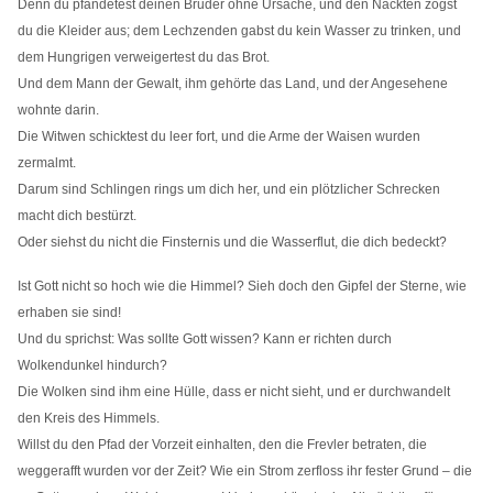
Denn du pfändetest deinen Bruder ohne Ursache, und den Nackten zogst
du die Kleider aus; dem Lechzenden gabst du kein Wasser zu trinken, und
dem Hungrigen verweigertest du das Brot.
Und dem Mann der Gewalt, ihm gehörte das Land, und der Angesehene
wohnte darin.
Die Witwen schicktest du leer fort, und die Arme der Waisen wurden
zermalmt.
Darum sind Schlingen rings um dich her, und ein plötzlicher Schrecken
macht dich bestürzt.
Oder siehst du nicht die Finsternis und die Wasserflut, die dich bedeckt?
Ist Gott nicht so hoch wie die Himmel? Sieh doch den Gipfel der Sterne, wie
erhaben sie sind!
Und du sprichst: Was sollte Gott wissen? Kann er richten durch
Wolkendunkel hindurch?
Die Wolken sind ihm eine Hülle, dass er nicht sieht, und er durchwandelt
den Kreis des Himmels.
Willst du den Pfad der Vorzeit einhalten, den die Frevler betraten, die
weggerafft wurden vor der Zeit? Wie ein Strom zerfloss ihr fester Grund – die