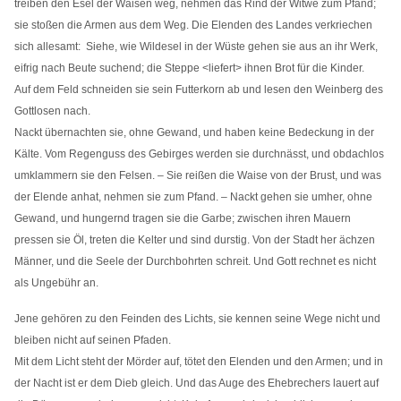
treiben den Esel der Waisen weg, nehmen das Rind der Witwe zum Pfand;
sie stoßen die Armen aus dem Weg. Die Elenden des Landes verkriechen
sich allesamt: Siehe, wie Wildesel in der Wüste gehen sie aus an ihr Werk,
eifrig nach Beute suchend; die Steppe <liefert> ihnen Brot für die Kinder.
Auf dem Feld schneiden sie sein Futterkorn ab und lesen den Weinberg des
Gottlosen nach.
Nackt übernachten sie, ohne Gewand, und haben keine Bedeckung in der
Kälte. Vom Regenguss des Gebirges werden sie durchnässt, und obdachlos
umklammern sie den Felsen. – Sie reißen die Waise von der Brust, und was
der Elende anhat, nehmen sie zum Pfand. – Nackt gehen sie umher, ohne
Gewand, und hungernd tragen sie die Garbe; zwischen ihren Mauern
pressen sie Öl, treten die Kelter und sind durstig. Von der Stadt her ächzen
Männer, und die Seele der Durchbohrten schreit. Und Gott rechnet es nicht
als Ungebühr an.
Jene gehören zu den Feinden des Lichts, sie kennen seine Wege nicht und
bleiben nicht auf seinen Pfaden.
Mit dem Licht steht der Mörder auf, tötet den Elenden und den Armen; und in
der Nacht ist er dem Dieb gleich. Und das Auge des Ehebrechers lauert auf