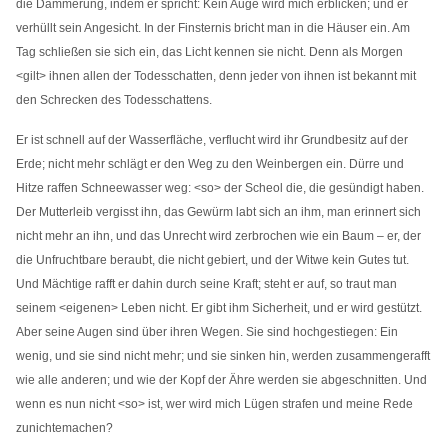
die Dämmerung, indem er spricht: Kein Auge wird mich erblicken; und er
verhüllt sein Angesicht. In der Finsternis bricht man in die Häuser ein. Am
Tag schließen sie sich ein, das Licht kennen sie nicht. Denn als Morgen
<gilt> ihnen allen der Todesschatten, denn jeder von ihnen ist bekannt mit
den Schrecken des Todesschattens.
Er ist schnell auf der Wasserfläche, verflucht wird ihr Grundbesitz auf der
Erde; nicht mehr schlägt er den Weg zu den Weinbergen ein. Dürre und
Hitze raffen Schneewasser weg: <so> der Scheol die, die gesündigt haben.
Der Mutterleib vergisst ihn, das Gewürm labt sich an ihm, man erinnert sich
nicht mehr an ihn, und das Unrecht wird zerbrochen wie ein Baum – er, der
die Unfruchtbare beraubt, die nicht gebiert, und der Witwe kein Gutes tut.
Und Mächtige rafft er dahin durch seine Kraft; steht er auf, so traut man
seinem <eigenen> Leben nicht. Er gibt ihm Sicherheit, und er wird gestützt.
Aber seine Augen sind über ihren Wegen. Sie sind hochgestiegen: Ein
wenig, und sie sind nicht mehr; und sie sinken hin, werden zusammengerafft
wie alle anderen; und wie der Kopf der Ähre werden sie abgeschnitten. Und
wenn es nun nicht <so> ist, wer wird mich Lügen strafen und meine Rede
zunichtemachen?