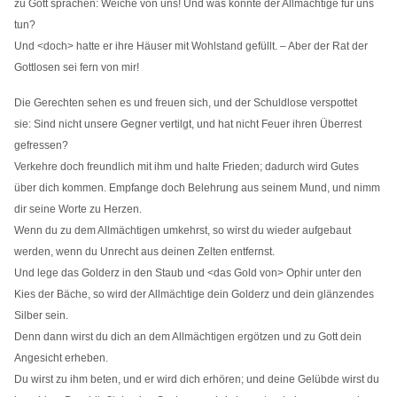
zu Gott sprachen: Weiche von uns! Und was könnte der Allmächtige für uns
tun?
Und <doch> hatte er ihre Häuser mit Wohlstand gefüllt. – Aber der Rat der
Gottlosen sei fern von mir!
Die Gerechten sehen es und freuen sich, und der Schuldlose verspottet
sie: Sind nicht unsere Gegner vertilgt, und hat nicht Feuer ihren Überrest
gefressen?
Verkehre doch freundlich mit ihm und halte Frieden; dadurch wird Gutes
über dich kommen. Empfange doch Belehrung aus seinem Mund, und nimm
dir seine Worte zu Herzen.
Wenn du zu dem Allmächtigen umkehrst, so wirst du wieder aufgebaut
werden, wenn du Unrecht aus deinen Zelten entfernst.
Und lege das Golderz in den Staub und <das Gold von> Ophir unter den
Kies der Bäche, so wird der Allmächtige dein Golderz und dein glänzendes
Silber sein.
Denn dann wirst du dich an dem Allmächtigen ergötzen und zu Gott dein
Angesicht erheben.
Du wirst zu ihm beten, und er wird dich erhören; und deine Gelübde wirst du