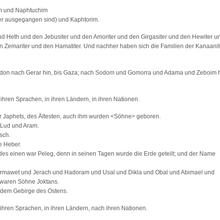
m und Naphtuchim
ter ausgegangen sind) und Kaphtorim.
d Heth und den Jebusiter und den Amoriter und den Girgasiter und den Hewiter u
en Zemariter und den Hamatiter. Und nachher haben sich die Familien der Kanaanit
 Sidon nach Gerar hin, bis Gaza; nach Sodom und Gomorra und Adama und Zeboim h
hren Sprachen, in ihren Ländern, in ihren Nationen.
 Japhets, des Ältesten, auch ihm wurden <Söhne> geboren.
 Lud und Aram.
sch.
e Heber.
 einen war Peleg, denn in seinen Tagen wurde die Erde geteilt; und der Name
rmawet und Jerach und Hadoram und Usal und Dikla und Obal und Abimael und
 waren Söhne Joktans.
 dem Gebirge des Ostens.
ihren Sprachen, in ihren Ländern, nach ihren Nationen.