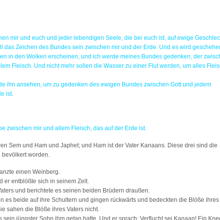
chen mir und euch und jeder lebendigen Seele, die bei euch ist, auf ewige Geschlec
oll das Zeichen des Bundes sein zwischen mir und der Erde. Und es wird geschehe
ogen in den Wolken erscheinen, und ich werde meines Bundes gedenken, der zwis
em Fleisch. Und nicht mehr sollen die Wasser zu einer Flut werden, um alles Flei
erde ihn ansehen, um zu gedenken des ewigen Bundes zwischen Gott und jedem
 ist.
e zwischen mir und allem Fleisch, das auf der Erde ist.
en Sem und Ham und Japhet; und Ham ist der Vater Kanaans. Diese drei sind die
 bevölkert worden.
lanzte einen Weinberg.
er entblößte sich in seinem Zelt.
aters und berichtete es seinen beiden Brüdern draußen.
es beide auf ihre Schultern und gingen rückwärts und bedeckten die Blöße ihres
e sahen die Blöße ihres Vaters nicht.
ein jüngster Sohn ihm getan hatte. Und er sprach: Verflucht sei Kanaan! Ein Kne