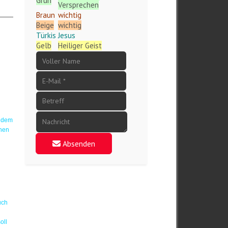
Grün
Versprechen
Braun
wichtig
Beige
wichtig
Türkis
Jesus
Gelb
Heiliger Geist
jedem
chen
Absenden
uch
oll