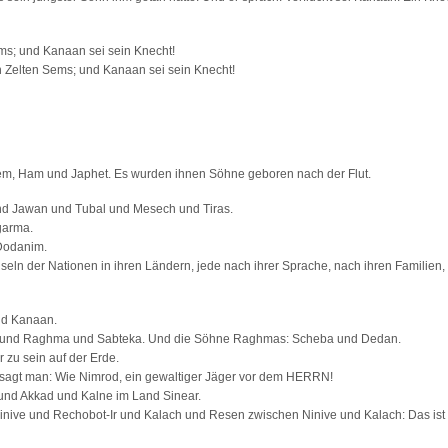
ms; und Kanaan sei sein Knecht!
 Zelten Sems; und Kanaan sei sein Knecht!
em, Ham und Japhet. Es wurden ihnen Söhne geboren nach der Flut.
d Jawan und Tubal und Mesech und Tiras.
garma.
 Dodanim.
seln der Nationen in ihren Ländern, jede nach ihrer Sprache, nach ihren Familien, 
nd Kanaan.
a und Raghma und Sabteka. Und die Söhne Raghmas: Scheba und Dedan.
 zu sein auf der Erde.
sagt man: Wie Nimrod, ein gewaltiger Jäger vor dem HERRN!
und Akkad und Kalne im Land Sinear.
nive und Rechobot-Ir und Kalach und Resen zwischen Ninive und Kalach: Das ist 