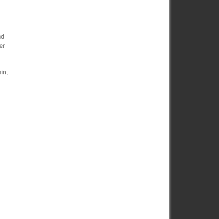
nd
er
in,