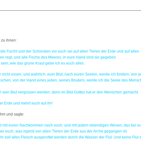
zu ihnen:
 die Furcht und der Schrecken vor euch sei auf allen Tieren der Erde und auf allen
n regt, und alle Fische des Meeres, in eure Hand sind sie gegeben.
e sein; wie das grüne Kraut gebe ich es euch alles.
hr nicht essen;
und wahrlich, euer Blut, nach euren Seelen, werde ich fordern; von 
nschen, von der Hand eines jeden, seines Bruders, werde ich die Seele des Mens
 sein Blut vergossen werden; denn im Bild Gottes hat er den Menschen gemacht.
er Erde und mehrt euch auf ihr!
ihm und sagte:
 und mit euren Nachkommen nach euch; und mit jedem lebendigen Wesen, das bei e
 bei euch, was irgend von allen Tieren der Erde aus der Arche gegangen ist.
r soll alles Fleisch ausgerottet werden durch die Wasser der Flut. Und keine Flut s