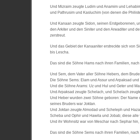
Und Mizraim zeugte Ludim und Anamim und Lehabi
und Pathrusim und Kasluchim (von denen die Philis
Und Kanaan zeugte Sidon, seinen Erstgeborenen, un
den Arkiter und den Siniter und den Arwaditer und d
zerstreut.
Und das Gebiet der Kanaaniter erstreckte sich von
bis Lescha.
Das sind die Söhne Hams nach ihren Familien, nach i
Und Sem, dem Vater aller Söhne Hebers, dem Bruder
Die Söhne Sems: Elam und Assur und Arpaksad und
Und die Söhne Arams: Uz und Hul und Geter und Ma
Und Arpaksad zeugte Schelach, und Schelach zeugt
Und Heber wurden zwei Söhne geboren: Der Name des
seines Bruders war Joktan.
Und Joktan zeugte Almodad und Scheleph und Haza
Scheba und Ophir und Hawila und Jobab; diese alle
Und ihr Wohnsitz war von Meschar nach Sephar hin,
Das sind die Söhne Sems nach ihren Familien, nach 