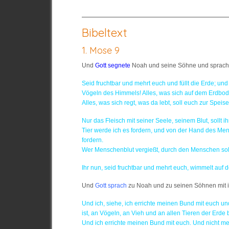
Bibeltext
1. Mose 9
Und
Gott segnete
Noah und seine Söhne und sprach 
Seid fruchtbar und mehrt euch und füllt die Erde; und
Vögeln des Himmels! Alles, was sich auf dem Erdbode
Alles, was sich regt, was da lebt, soll euch zur Speis
Nur das Fleisch mit seiner Seele, seinem Blut, sollt i
Tier werde ich es fordern, und von der Hand des Me
fordern.
Wer Menschenblut vergießt, durch den Menschen soll
Ihr nun, seid fruchtbar und mehrt euch, wimmelt auf d
Und
Gott sprach
zu Noah und zu seinen Söhnen mit 
Und ich, siehe, ich errichte meinen Bund mit euch
ist, an Vögeln, an Vieh und an allen Tieren der Erde
Und ich errichte meinen Bund mit euch. Und nicht meh