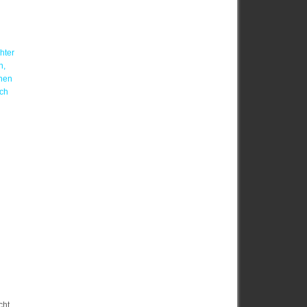
hter
n,
chen
sch
cht