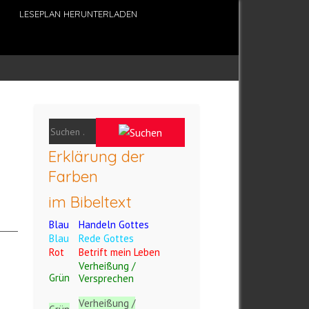
LESEPLAN HERUNTERLADEN
Erklärung der
Farben
im Bibeltext
Blau
Handeln Gottes
Blau
Rede Gottes
Rot
Betrift mein Leben
Verheißung /
Grün
Versprechen
Verheißung /