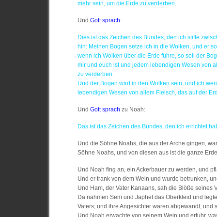
mehr sein, um die Erde zu verderben.
Und
Gott sprach
:
Dies ist das Zeichen des Bundes, den ich stifte zwis
hin: Meinen Bogen setze ich in die Wolken, und er s
wenn ich Wolken über die Erde führe, so soll der B
mir und euch ist und jedem lebendigen Wesen von all
zu verderben.
Und der Bogen wird in den Wolken sein; und ich w
lebendigen Wesen von allem Fleisch, das auf der Erde
Und
Gott sprach
zu Noah:
Das ist das Zeichen des Bundes, den ich errichtet hab
Und die Söhne Noahs, die aus der Arche gingen, war
Söhne Noahs, und von diesen aus ist die ganze Erde
Und Noah fing an, ein Ackerbauer zu werden, und pf
Und er trank von dem Wein und wurde betrunken, und 
Und Ham, der Vater Kanaans, sah die Blöße seines V
Da nahmen Sem und Japhet das Oberkleid und legten 
Vaters; und ihre Angesichter waren abgewandt, und si
Und Noah erwachte von seinem Wein und erfuhr, was s