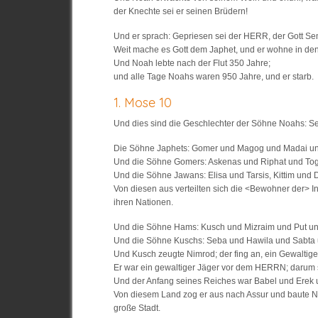
der Knechte sei er seinen Brüdern!
Und er sprach: Gepriesen sei der HERR, der Gott Se
Weit mache es Gott dem Japhet, und er wohne in den
Und Noah lebte nach der Flut 350 Jahre;
und alle Tage Noahs waren 950 Jahre, und er starb.
1. Mose 10
Und dies sind die Geschlechter der Söhne Noahs: S
Die Söhne Japhets: Gomer und Magog und Madai un
Und die Söhne Gomers: Askenas und Riphat und To
Und die Söhne Jawans: Elisa und Tarsis, Kittim und
Von diesen aus verteilten sich die <Bewohner der> In
ihren Nationen.
Und die Söhne Hams: Kusch und Mizraim und Put u
Und die Söhne Kuschs: Seba und Hawila und Sabt
Und Kusch zeugte Nimrod; der fing an, ein Gewaltiger
Er war ein gewaltiger Jäger vor dem HERRN; darum 
Und der Anfang seines Reiches war Babel und Erek 
Von diesem Land zog er aus nach Assur und baute Ni
große Stadt.