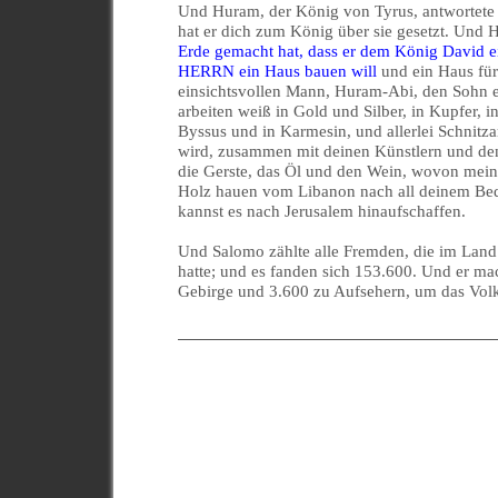
Und Huram, der König von Tyrus, antwortete i
hat er dich zum König über sie gesetzt. Und
Erde gemacht hat, dass er dem König David e
HERRN ein Haus bauen will
und ein Haus für
einsichtsvollen Mann, Huram-Abi, den Sohn ei
arbeiten weiß in Gold und Silber, in Kupfer, i
Byssus und in Karmesin, und allerlei Schnitz
wird, zusammen mit deinen Künstlern und de
die Gerste, das Öl und den Wein, wovon mein
Holz hauen vom Libanon nach all deinem Beda
kannst es nach Jerusalem hinaufschaffen.
Und Salomo zählte alle Fremden, die im Land 
hatte; und es fanden sich 153.600. Und er ma
Gebirge und 3.600 zu Aufsehern, um das Volk