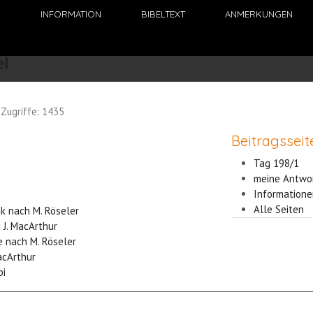
N
INFORMATION
BIBELTEXT
ANMERKUNGEN
Zugriffe: 1435
Beitragsseit
Tag 198/1
meine Antwo
Informatione
Alle Seiten
ik nach M. Röseler
 J. MacArthur
e nach M. Röseler
acArthur
bi