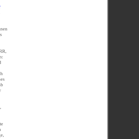
r
d
inen
s
ERR,
n:
d
ch
nes
ab
r
,
te
m
ge,