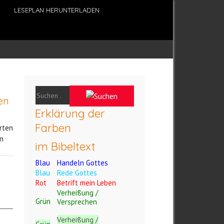
LESEPLAN HERUNTERLADEN
en
Erklärung der
Farben
rten
n
im Bibeltext
Blau
Handeln Gottes
Blau
Rede Gottes
Rot
Betrift mein Leben
Verheißung /
Grün
Versprechen
Verheißung /