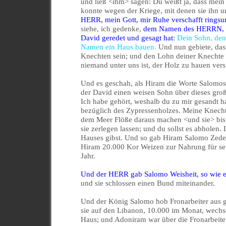
und ließ <ihm> sagen: Du weißt ja, dass mei
konnte wegen der Kriege, mit denen sie ihn
HERR, mein Gott, mir Ruhe verschafft ringsu
siehe, ich gedenke,
dem Namen des HERRN, me
David geredet und gesagt hat
:
Dein Sohn, den 
Namen ein Haus bauen.
Und nun gebiete, da
Knechten sein; und den Lohn deiner Knechte w
niemand unter uns ist, der Holz zu hauen verst
Und es geschah, als Hiram die Worte Salomos h
der David einen weisen Sohn über dieses gro
Ich habe gehört, weshalb du zu mir gesandt ha
bezüglich des Zypressenholzes. Meine Knecht
dem Meer Flöße daraus machen <und sie> bis a
sie zerlegen lassen; und du sollst es abholen
Hauses gibst. Und so gab Hiram Salomo Zede
Hiram 20.000 Kor Weizen zur Nahrung für se
Jahr.
Und der HERR gab Salomo Weisheit, so wie er
und sie schlossen einen Bund miteinander.
Und der König Salomo hob Fronarbeiter aus g
sie auf den Libanon, 10.000 im Monat, wechs
Haus; und Adoniram war über die Fronarbeite