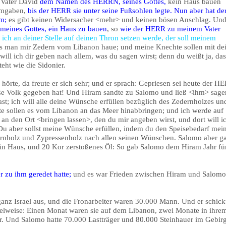
n Vater David
dem Namen des HERRN, seines Gottes,
kein Haus bauen
 umgaben,
bis der HERR sie unter seine Fußsohlen legte.
Nun aber hat de
m;
es gibt keinen Widersacher <mehr> und keinen bösen Anschlag. Un
ines Gottes, ein Haus zu bauen
, so
wie der HERR zu meinem Vater
ich an deiner Stelle auf deinen Thron setzen werde, der soll meinem
ss man mir Zedern vom Libanon haue; und meine Knechte sollen mit de
ill ich dir geben nach allem, was du sagen wirst; denn du weißt ja, das
eht wie die Sidonier.
örte, da freute er sich sehr; und er sprach: Gepriesen sei heute der H
ße Volk gegeben hat! Und Hiram sandte zu Salomo und ließ <ihm> sage
st; ich will alle deine Wünsche erfüllen bezüglich des Zedernholzes un
e sollen es vom Libanon an das Meer hinabbringen; und ich werde auf
n den Ort <bringen lassen>, den du mir angeben wirst, und dort will i
. Du aber sollst meine Wünsche erfüllen, indem du den Speisebedarf mei
rnholz und Zypressenholz nach allen seinen Wünschen. Salomo aber g
in Haus, und 20 Kor zerstoßenes Öl: So gab Salomo dem Hiram Jahr fü
 zu ihm geredet hatte;
und es war Frieden zwischen Hiram und Salomo
anz Israel aus, und die Fronarbeiter waren 30.000 Mann. Und er schick
elweise: Einen Monat waren sie auf dem Libanon, zwei Monate in ihre
r. Und Salomo hatte 70.000 Lastträger und 80.000 Steinhauer im Gebir