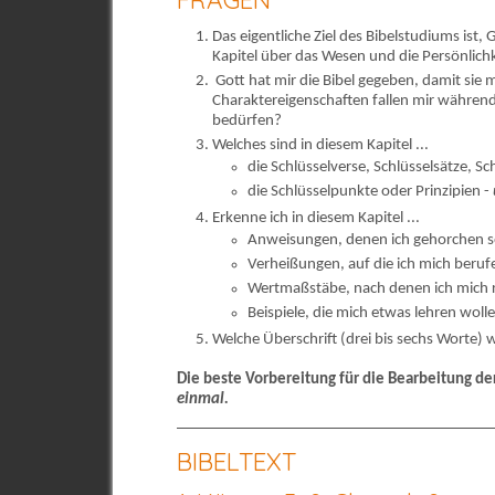
FRAGEN
Das eigentliche Ziel des Bibelstudiums ist,
Kapitel über das Wesen und die Persönlich
Gott hat mir die Bibel gegeben, damit sie
Charaktereigenschaften fallen mir während
bedürfen?
Welches sind in diesem Kapitel ...
die Schlüsselverse, Schlüsselsätze, S
die Schlüsselpunkte oder Prinzipien -
Erkenne ich in diesem Kapitel ...
Anweisungen, denen ich gehorchen s
Verheißungen, auf die ich mich beru
Wertmaßstäbe, nach denen ich mich r
Beispiele, die mich etwas lehren woll
Welche Überschrift (drei bis sechs Worte) w
Die beste Vorbereitung für die Bearbeitung de
einmal.
BIBELTEXT