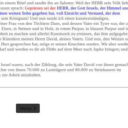
n einem Brief und sandte ihn an Salomo: Weil der HERR sein Volk lieb
 Huram sprach:
Gepriesen sei der
HERR, der Gott Israels, der Himmel un
inen weisen Sohn gegeben hat, voll Einsicht und Verstand, der dem
 sein Königtum! Und nun sende ich einen kunstverständigen,
ner Frau von den Töchtern Dans, und dessen Vater ein Tyrer war, der 
n Eisen, in Steinen und in Holz, in rotem Purpur, in blauem Purpur und i
arbeit zu machen und allerlei Kunstwerk zu ersinnen, das ihm aufgegeb
n Künstlern meines Herrn David, deines Vaters. Und nun, den Weizen 
 Herr gesprochen hat, möge er seinen Knechten senden. Wir aber werd
rf und werden es dir als Flöße auf dem Meer nach Japho bringen; und
Israel waren, nach der Zählung, die sein Vater David von ihnen gemac
chte von ihnen 70.000 zu Lastträgern und 80.000 zu Steinhauern im
 zur Arbeit anzuhalten.
Weiter