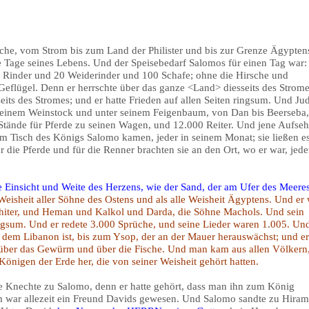
che, vom Strom bis zum Land der Philister und bis zur Grenze Ägypten
le Tage seines Lebens. Und der Speisebedarf Salomos für einen Tag war:
 Rinder und 20 Weiderinder und 100 Schafe; ohne die Hirsche und
eflügel. Denn er herrschte über das ganze <Land> diesseits des Strome
eits des Stromes; und er hatte Frieden auf allen Seiten ringsum. Und Ju
r seinem Weinstock und unter seinem Feigenbaum, von Dan bis Beerseba
Stände für Pferde zu seinen Wagen, und 12.000 Reiter. Und jene Aufseh
m Tisch des Königs Salomo kamen, jeder in seinem Monat; sie ließen e
r die Pferde und für die Renner brachten sie an den Ort, wo er war, jede
 Einsicht und Weite des Herzens, wie der Sand, der am Ufer des Meeres 
Weisheit aller Söhne des Ostens und als alle Weisheit Ägyptens.
Und er 
achiter, und Heman und Kalkol und Darda, die Söhne Machols. Und sein
ingsum.
Und er redete 3.000 Sprüche, und seine Lieder waren 1.005.
Und
f dem Libanon ist, bis zum Ysop, der an der Mauer herauswächst; und e
 über das Gewürm und über die Fische.
Und man kam aus allen Völkern
önigen der Erde her, die von seiner Weisheit gehört hatten.
e Knechte zu Salomo, denn er hatte gehört, dass man ihn zum König
iram war allezeit ein Freund Davids gewesen. Und Salomo sandte zu Hira