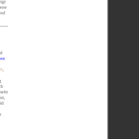
igt
uene
und
nd
en
>,
g
ch
teht
st,
id
r