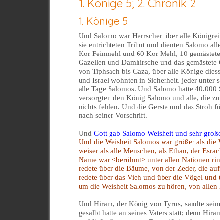
1. Könige 5; 2. Chronik 2
1. Könige 5
Und Salomo war Herrscher über alle Königrei
sie entrichteten Tribut und dienten Salomo al
Kor Feinmehl und 60 Kor Mehl, 10 gemästete
Gazellen und Damhirsche und das gemästete G
von Tiphsach bis Gaza, über alle Könige diess
und Israel wohnten in Sicherheit, jeder unte
alle Tage Salomos. Und Salomo hatte 40.000 
versorgten den König Salomo und alle, die zu
nichts fehlen. Und die Gerste und das Stroh fü
nach seiner Vorschrift.
Und
Gott gab Salomo Weisheit und sehr große
Und die Weisheit Salomos war größer als die 
weiser als alle Menschen, als Ethan, der Esr
Name war <berühmt> unter allen Nationen r
redete über die Bäume, von der Zeder, die au
redete über das Vieh und über die Vögel und
um die Weisheit Salomos zu hören, von allen K
Und Hiram, der König von Tyrus, sandte sein
gesalbt hatte an seines Vaters statt; denn H