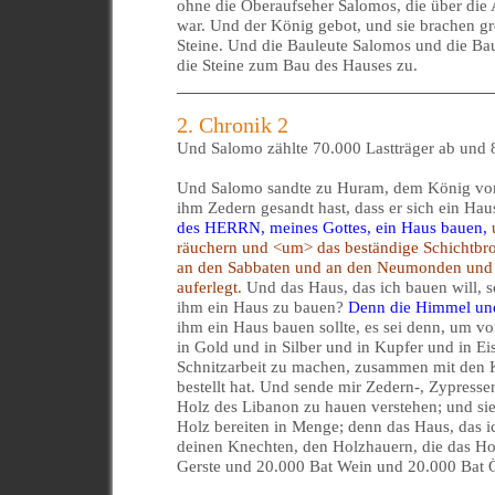
ohne die Oberaufseher Salomos, die über die A
war. Und der König gebot, und sie brachen gr
Steine. Und die Bauleute Salomos und die Baul
die Steine zum Bau des Hauses zu.
2. Chronik 2
Und Salomo zählte 70.000 Lastträger ab und 
Und Salomo sandte zu Huram, dem König von 
ihm Zedern gesandt hast, dass er sich ein Hau
des HERRN, meines Gottes, ein Haus bauen,
räuchern und <um> das beständige Schichtbr
an den Sabbaten und an den Neumonden und
auferlegt.
Und das Haus, das ich bauen will, s
ihm ein Haus zu bauen?
Denn die Himmel und
ihm ein Haus bauen sollte, es sei denn, um v
in Gold und in Silber und in Kupfer und in E
Schnitzarbeit zu machen, zusammen mit den Kü
bestellt hat. Und sende mir Zedern-, Zypress
Holz des Libanon zu hauen verstehen; und si
Holz bereiten in Menge; denn das Haus, das ic
deinen Knechten, den Holzhauern, die das Ho
Gerste und 20.000 Bat Wein und 20.000 Bat Ö