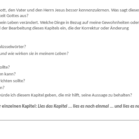
 Gott, den Vater und den Herrn Jesus
besser kennenzulernen.
Was sagt diese
keit Gottes aus?
 mein Leben verändert. Welche Dinge in Bezug auf meine Gewohnheiten ode
 der Bearbeitung dieses Kapitels ein, die der Korrektur oder Änderung
chlüsselwörter?
und wie wirken sie in meinem Leben?
ollte?
fen kann?
ichten sollte?
en?
ürde ich diesem Kapitel geben, die mir hilft, seine Aussage zu behalten?
r einzelnen Kapitel:
Lies das Kapitel ... lies es noch einmal ... und lies es 