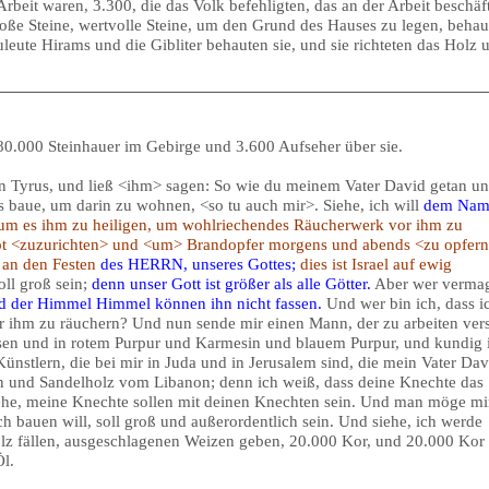
rbeit waren, 3.300, die das Volk befehligten, das an der Arbeit beschäft
oße Steine, wertvolle Steine, um den Grund des Hauses zu legen, beha
eute Hirams und die Gibliter behauten sie, und sie richteten das Holz 
80.000 Steinhauer im Gebirge und 3.600 Aufseher über sie.
Tyrus, und ließ <ihm> sagen: So wie du meinem Vater David getan u
s baue, um darin zu wohnen, <so tu auch mir>. Siehe, ich will
dem Nam
um es ihm zu heiligen, um wohlriechendes Räucherwerk vor ihm zu
ot <zuzurichten> und <um> Brandopfer morgens und abends <zu opfern
 an den Festen
des HERRN, unseres Gottes;
dies ist Israel auf ewig
oll groß sein;
denn unser Gott ist größer als alle Götter.
Aber wer verma
 der Himmel Himmel können ihn nicht fassen.
Und wer bin ich, dass i
or ihm zu räuchern? Und nun sende mir einen Mann, der zu arbeiten vers
isen und in rotem Purpur und Karmesin und blauem Purpur, und kundig i
nstlern, die bei mir in Juda und in Jerusalem sind, die mein Vater Dav
en und Sandelholz vom Libanon; denn ich weiß, dass deine Knechte das
ehe, meine Knechte sollen mit deinen Knechten sein. Und man möge mi
h bauen will, soll groß und außerordentlich sein. Und siehe, ich werde
lz fällen, ausgeschlagenen Weizen geben, 20.000 Kor, und 20.000 Kor
l.