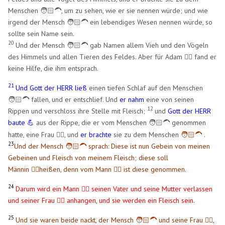
Menschen 🧑🏻‍🦱, um zu sehen, wie er sie nennen würde; und wie
irgend der Mensch 🧑🏻‍🦱 ein lebendiges Wesen nennen würde, so
sollte sein Name sein.
20
Und der Mensch 🧑🏻‍🦱 gab Namen allem Vieh und den Vögeln
des Himmels und allen Tieren des Feldes. Aber für Adam 🧍‍♂️ fand er
keine Hilfe, die ihm entsprach.
21
Und Gott der HERR ließ
einen tiefen Schlaf auf den Menschen
🧑🏻‍🦱 fallen, und er entschlief. Und
er nahm
eine von seinen
12
Rippen und verschloss ihre Stelle mit Fleisch;
und
Gott der HERR
baute
aus der Rippe, die er vom Menschen 🧑🏻‍🦱 genommen
💪
hatte, eine Frau 🧍‍♀️, und
er brachte
sie zu dem Menschen
🧑🏻‍🦱
.
23
Und der Mensch 🧑🏻‍🦱 sprach: Diese ist nun Gebein von meinen
Gebeinen und Fleisch von meinem Fleisch; diese soll
Männin 🧍‍♀️heißen, denn vom Mann 🧍‍♂️ ist diese genommen.
24
Darum wird ein Mann 🧍‍♂️ seinen Vater und seine Mutter verlassen
und seiner Frau 🧍‍♀️ anhangen, und sie werden ein Fleisch sein.
25
Und sie waren beide nackt, der Mensch 🧑🏻‍🦱 und seine Frau 🧍‍♀️,