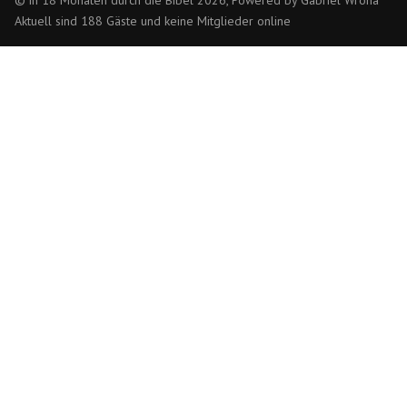
© in 18 Monaten durch die Bibel 2026, Powered by Gabriel Wrona
Aktuell sind 188 Gäste und keine Mitglieder online