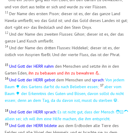
und von dort aus teilte er sich und wurde zu vier Flüssen.
11
Der Name des ersten: Pison; dieser ist es, der das ganze Land
Hawila umfließt, wo das Gold ist; und das Gold dieses Landes ist gut;
dort <gibt es> das Bedolach und den Stein Onyx.
12
Und der Name des zweiten Flusses: Gihon; dieser ist es, der das
ganze Land Kusch umfließt.
14
Und der Name des dritten Flusses: Hiddekel; dieser ist es, der
östlich von Assyrien fließt. Und der vierte Fluss, das ist der Phrat.
15
Und Gott der HERR nahm
den Menschen und setzte ihn in den
Garten Eden,
ihn zu bebauen und ihn zu bewahren 💪
.
16
Und Gott der HERR gebot
dem Menschen und
sprach
:
Von jedem
17
Baum 🌳 des Gartens darfst du nach Belieben essen;
aber vom
Baum 🌳 der Erkenntnis des Guten und Bösen, davon sollst du nicht
essen; denn an dem Tag, da du davon isst, musst du sterben 💀.
18
Und Gott der HERR sprach:
Es ist nicht gut, dass der Mensch 🧑🏻‍🦱
allein sei; ich will ihm eine Hilfe machen, die ihm entspricht.
19
Und Gott der HERR bildete
aus dem Erdboden alle Tiere des
Feldes und alle Vögel des Himmels, und er brachte sie zu dem