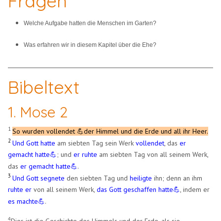
Fragen
Welche Aufgabe hatten die Menschen im Garten?
Was erfahren wir in diesem Kapitel über die Ehe?
Bibeltext
1. Mose 2
1
So wurden vollendet
der Himmel und die Erde und all ihr Heer.
💪
2
Und Gott hatte
am siebten Tag sein Werk
vollendet
, das
er
gemacht hatte
; und
er ruhte
am siebten Tag von all seinem Werk,
💪
das
er gemacht hatte
.
💪
3
Und Gott segnete
den siebten Tag und
heiligte
ihn; denn an ihm
ruhte er
von all seinem Werk,
das Gott geschaffen hatte
, indem er
💪
es machte
.
💪
Dies ist die Geschichte des Himmels und der Erde, als sie
​4