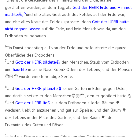
geschaffen wurden, an dem Tag, als
Gott der HERR Erde und Himmel
machte💪,
und ehe alles Gesträuch des Feldes auf der Erde war,
​5
und ehe alles Kraut des Feldes sprosste; denn
Gott der HERR hatte
nicht regnen lassen
auf die Erde, und kein Mensch war da, um den
Erdboden zu bebauen.
​6
Ein Dunst aber stieg auf von der Erde und befeuchtete die ganze
Oberfläche des Erdbodens.
​7
Und
Gott der HERR bildete💪
den Menschen, Staub vom Erdboden,
und
hauchte
in seine Nase <den> Odem des Lebens; und der Mensch
🧑🏻‍🦱 wurde eine lebendige Seele.
​8
Und
Gott der HERR pflanzte🪴​
einen Garten in Eden gegen Osten,
und dorthin setzte er den Menschen🧑🏻‍🦱 , den er gebildet hatte.💪
​9
Und
Gott der HERR ließ
aus dem Erdboden allerlei Bäume
🌳
wachsen, lieblich anzusehen und gut zur Speise; und den Baum
🌳
des Lebens in der Mitte des Gartens, und den Baum
der
🌳
Erkenntnis des Guten und Bösen.
​10
Und ein Strom ging aus von Eden, um den Garten zu bewässern;