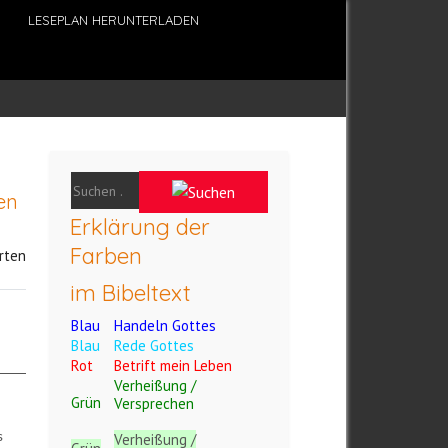
LESEPLAN HERUNTERLADEN
en
Erklärung der
Farben
rten
im Bibeltext
Blau
Handeln Gottes
Blau
Rede Gottes
Rot
Betrift mein Leben
Verheißung /
Grün
Versprechen
s
Verheißung /