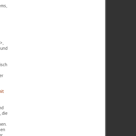
ems,
>,
 und
isch
er
mit
nd
 die
hen.
ten
hr