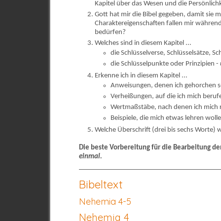
Kapitel über das Wesen und die Persönlich
Gott hat mir die Bibel gegeben, damit sie
Charaktereigenschaften fallen mir während
bedürfen?
Welches sind in diesem Kapitel ...
die Schlüsselverse, Schlüsselsätze, S
die Schlüsselpunkte oder Prinzipien -
Erkenne ich in diesem Kapitel ...
Anweisungen, denen ich gehorchen s
Verheißungen, auf die ich mich beru
Wertmaßstäbe, nach denen ich mich r
Beispiele, die mich etwas lehren woll
Welche Überschrift (drei bis sechs Worte) w
Die beste Vorbereitung für die Bearbeitung de
einmal.
Bibeltext
Nehemia 4-5
Nehemia 4