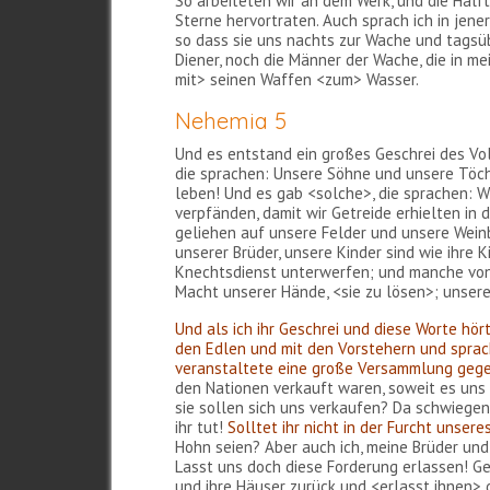
So arbeiteten wir an dem Werk, und die Hälf
Sterne hervortraten. Auch sprach ich in jene
so dass sie uns nachts zur Wache und tagsü
Diener, noch die Männer der Wache, die in m
mit> seinen Waffen <zum> Wasser.
Nehemia 5
Und es entstand ein großes Geschrei des Vol
die sprachen: Unsere Söhne und unsere Töcht
leben! Und es gab <solche>, die sprachen: 
verpfänden, damit wir Getreide erhielten in
geliehen auf unsere Felder und unsere Weinbe
unserer Brüder, unsere Kinder sind wie ihre
Knechtsdienst unterwerfen; und manche von 
Macht unserer Hände, <sie zu lösen>; unser
Und als ich ihr Geschrei und diese Worte hörte
den Edlen und mit den Vorstehern und sprach 
veranstaltete eine große Versammlung gegen
den Nationen verkauft waren, soweit es uns 
sie sollen sich uns verkaufen? Da schwiegen 
ihr tut!
Solltet ihr nicht in der Furcht unser
Hohn seien? Aber auch ich, meine Brüder und
Lasst uns doch diese Forderung erlassen! Geb
und ihre Häuser zurück und <erlasst ihnen>