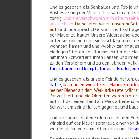
Und es geschah, als Sanballat und Tobija un
Ausbesserung der Mauern Jerusalems fortschr
zornig.
Und sie verschworen sich alle mitei
anzurichten.
Da beteten wir zu unserem Gott
auf.
Und Juda sprach: Die Kraft der Lastträge
der Mauer zu bauen. Unsere Widersacher aber 
unter sie kommen und sie erschlagen und de
wohnten, kamen und uns <wohl> zehnmal sagte
niedrigen Stellen des Raumes hinter der Maue
mit ihren Schwertern, ihren Lanzen und ihre
zu den Vorstehern und zu dem übrigen Volk:
furchtbaren, und kämpft für eure Brüder, eu
Und es geschah, als unsere Feinde hörten,
hatte,
da kehrten wir alle zur Mauer zurück, 
meiner Diener an dem Werk arbeitete, währen
Panzer hielt; und die Obersten waren hinte
auf, mit der einen Hand am Werk arbeitend, 
Schwert um seine Hüften gegürtet und bauten
Und ich sprach zu den Edlen und zu den Vors
wir sind auf der Mauer zerstreut, einer von
werdet, dahin versammelt euch zu uns.
Unser