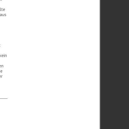
lte
 aus
s
t
s
kein
en
ge
er