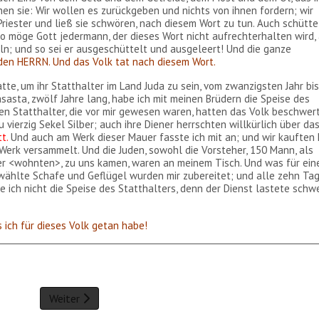
en sie: Wir wollen es zurückgeben und nichts von ihnen fordern; wir
 Priester und ließ sie schwören, nach diesem Wort zu tun. Auch schütte
 möge Gott jedermann, der dieses Wort nicht aufrechterhalten wird,
n; und so sei er ausgeschüttelt und ausgeleert! Und die ganze
den HERRN. Und das Volk tat nach diesem Wort.
tte, um ihr Statthalter im Land Juda zu sein, vom zwanzigsten Jahr bi
sasta, zwölf Jahre lang, habe ich mit meinen Brüdern die Speise des
ren Statthalter, die vor mir gewesen waren, hatten das Volk beschwer
ierzig Sekel Silber; auch ihre Diener herrschten willkürlich über da
t.
Und auch am Werk dieser Mauer fasste ich mit an; und wir kauften 
Werk versammelt. Und die Juden, sowohl die Vorsteher, 150 Mann, als
her <wohnten>, zu uns kamen, waren an meinem Tisch. Und was für ein
ewählte Schafe und Geflügel wurden mir zubereitet; und alle zehn Ta
e ich nicht die Speise des Statthalters, denn der Dienst lastete schw
 ich für dieses Volk getan habe!
Weiter