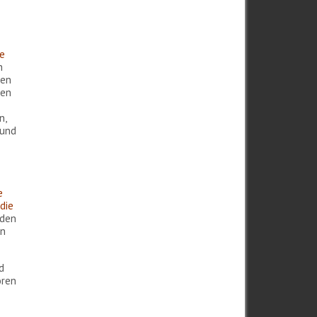
ie
n
ten
nen
n,
 und
e
die
uden
in
d
ören