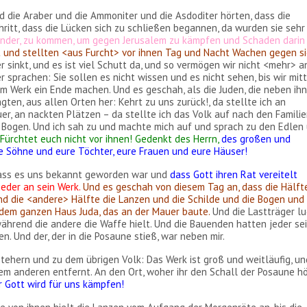
d die Araber und die Ammoniter und die Asdoditer hörten, dass die
itt, dass die Lücken sich zu schließen begannen, da wurden sie sehr
nander, zu kommen, um gegen Jerusalem zu kämpfen und Schaden darin
 und stellten <aus Furcht> vor ihnen Tag und Nacht Wachen gegen s
r sinkt, und es ist viel Schutt da, und so vermögen wir nicht <mehr> a
sprachen: Sie sollen es nicht wissen und es nicht sehen, bis wir mit
m Werk ein Ende machen. Und es geschah, als die Juden, die neben ih
n, aus allen Orten her: Kehrt zu uns zurück!, da stellte ich an
r, an nackten Plätzen – da stellte ich das Volk auf nach den Familie
n Bogen. Und ich sah zu und machte mich auf und sprach zu den Edlen
Fürchtet euch nicht vor ihnen! Gedenkt des Herrn,
des großen und
re Söhne und eure Töchter, eure Frauen und eure Häuser!
 dass es uns bekannt geworden war und
dass Gott ihren Rat vereitelt
jeder an sein Werk.
Und es geschah von diesem Tag an, dass die Hälft
d die <andere> Hälfte die Lanzen und die Schilde und die Bogen und 
r dem ganzen Haus Juda,
das an der Mauer baute.
Und die Lastträger l
während die andere die Waffe hielt. Und die Bauenden hatten jeder se
. Und der, der in die Posaune stieß, war neben mir.
tehern und zu dem übrigen Volk: Das Werk ist groß und weitläufig, un
 dem anderen entfernt. An den Ort, woher ihr den Schall der Posaune h
 Gott wird für uns kämpfen!