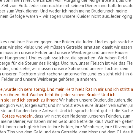
te von ihnen hielt die Lanzen vom Aufgang der Morgenröte an, bis die
r Zeit zum Volk: Jeder übernachte mit seinem Diener innerhalb Jerusal
ber zum Werk dienen. Und weder ich noch meine Brüder, noch meine
einem Gefolge waren – wir zogen unsere Kleider nicht aus. Jeder <ging
kes und ihrer Frauen gegen ihre Brüder, die Juden. Und es gab <solche
er, wir sind viele; und wir müssen Getreide erhalten, damit wir essen
Wir mussten unsere Felder und unsere Weinberge und unsere Häuser
 der Hungersnot. Und es gab <solche>, die sprachen: Wir haben Geld
rge für die Steuer des Königs. Und nun, unser Fleisch ist wie das Fle
 Kinder; und siehe, wir müssen unsere Söhne und unsere Töchter dem
unseren Töchtern sind <schon> unterworfen, und es steht nicht in d
e Felder und unsere Weinberge gehören ja anderen.
, wurde ich sehr zornig. Und mein Herz hielt Rat in mir, und ich stritt 
zu ihnen: Auf Wucher leiht ihr, jeder seinem Bruder! Und ich
 sie; und ich sprach zu ihnen:
Wir haben unsere Brüder, die Juden, die
möglich war, losgekauft; und ihr wollt etwa eure Brüder verkaufen, u
sie und fanden keine Antwort. Und ich sprach: Nicht gut ist die Sache,
es Gottes wandeln,
dass wir nicht den Nationen, unseren Feinden, zum
 meine Diener, wir haben ihnen Geld und Getreide <auf Wucher> gelie
t ihnen doch gleich heute ihre Felder, ihre Weinberge, ihre Olivengär
 den Zins von dem Geld und dem Getreide, dem Most und dem Öl, das i