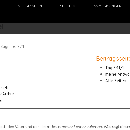
N
INFORMATION
BIBELTEXT
ANMERKUNGEN
Zugriffe: 971
Beitragsseit
Tag 341/1
meine Antwo
Alle Seiten
Röseler
acArthur
i
 Gott, den Vater und den Herrn Jesus
besser kennenzulernen.
Was sagt diese