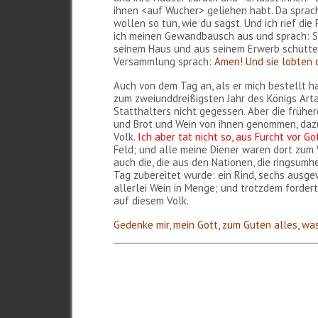
ihnen <auf Wucher> geliehen habt. Da sprach
wollen so tun, wie du sagst. Und ich rief die
ich meinen Gewandbausch aus und sprach: So
seinem Haus und aus seinem Erwerb schüttel
Versammlung sprach:
Amen! Und sie lobten 
Auch von dem Tag an, als er mich bestellt ha
zum zweiunddreißigsten Jahr des Königs Arta
Statthalters nicht gegessen. Aber die frühe
und Brot und Wein von ihnen genommen, dazu v
Volk.
Ich aber tat nicht so, aus Furcht vor Got
Feld; und alle meine Diener waren dort zum 
auch die, die aus den Nationen, die ringsum
Tag zubereitet wurde: ein Rind, sechs ausg
allerlei Wein in Menge; und trotzdem fordert
auf diesem Volk.
Gedenke mir, mein Gott, zum Guten alles, was