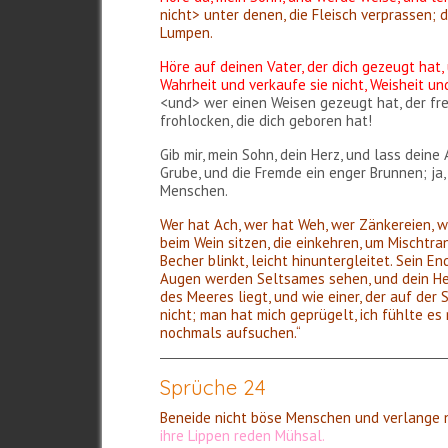
nicht> unter denen, die Fleisch verprassen;
Lumpen.
Höre auf deinen Vater, der dich gezeugt hat,
Wahrheit und verkaufe sie nicht, Weisheit u
<und> wer einen Weisen gezeugt hat, der fre
frohlocken, die dich geboren hat!
Gib mir, mein Sohn, dein Herz, und lass dein
Grube, und die Fremde ein enger Brunnen; ja,
Menschen.
Wer hat Ach, wer hat Weh, wer Zänkereien, 
beim Wein sitzen, die einkehren, um Mischtran
Becher blinkt, leicht hinuntergleitet. Sein En
Augen werden Seltsames sehen, und dein Herz
des Meeres liegt, und wie einer, der auf der
nicht; man hat mich geprügelt, ich fühlte es
nochmals aufsuchen.“
Sprüche 24
Beneide nicht böse Menschen und verlange n
ihre Lippen reden Mühsal.