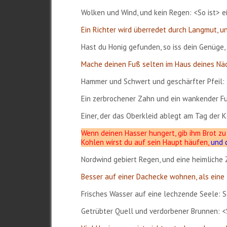
Wolken und Wind, und kein Regen: <So ist> e
Ein Richter wird überredet durch Langmut, u
Hast du Honig gefunden, so iss dein Genüge, 
Mache deinen Fuß selten im Haus deines Näch
Hammer und Schwert und geschärfter Pfeil: 
Ein zerbrochener Zahn und ein wankender Fu
Einer, der das Oberkleid ablegt am Tag der Kä
Wenn deinen Hasser hungert, gib ihm Brot zu 
Kohlen wirst du auf sein Haupt häufen,
und 
Nordwind gebiert Regen, und eine heimliche 
Besser auf einer Dachecke wohnen, als eine
Frisches Wasser auf eine lechzende Seele: S
Getrübter Quell und verdorbener Brunnen: <