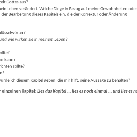
keit Gottes aus?
 mein Leben verändert. Welche Dinge in Bezug auf meine Gewohnheiten ode
 der Bearbeitung dieses Kapitels ein, die der Korrektur oder Änderung
chlüsselwörter?
und wie wirken sie in meinem Leben?
ollte?
fen kann?
ichten sollte?
en?
ürde ich diesem Kapitel geben, die mir hilft, seine Aussage zu behalten?
r einzelnen Kapitel:
Lies das Kapitel ... lies es noch einmal ... und lies es 