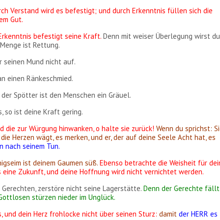
ch Verstand wird es befestigt; und durch Erkenntnis füllen sich die
hem Gut.
Erkenntnis befestigt seine Kraft.
Denn mit weiser Überlegung wirst d
 Menge ist Rettung.
er seinen Mund nicht auf.
man einen Ränkeschmied.
 der Spötter ist den Menschen ein Gräuel.
 so ist deine Kraft gering.
d die zur Würgung hinwanken, o halte sie zurück!
Wenn du sprichst: Si
 die Herzen wägt, es merken, und er, der auf deine Seele Acht hat, es
n nach seinem Tun.
Honigseim ist deinem Gaumen süß.
Ebenso betrachte die Weisheit für dei
s eine Zukunft, und deine Hoffnung wird nicht vernichtet werden.
 Gerechten, zerstöre nicht seine Lagerstätte.
Denn der Gerechte fällt
Gottlosen stürzen nieder im Unglück.
s, und dein Herz frohlocke nicht über seinen Sturz:
damit
der HERR es