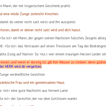
in Mann, der mit trügerischem Geschenk prahlt.
nd eine milde Zunge zerbricht Knochen.
damit du seiner nicht satt wirst und ihn ausspeist.
sten, damit er deiner nicht satt wird und dich hasst.
<So ist> ein Mann, der gegen seinen Nächsten falsches Zeugnis ableg
ß: <So ist> das Vertrauen auf einen Treulosen am Tag der Bedrängnis
lte, Essig auf Natron: So <ist,> wer einem traurigen Herzen Lieder sin
essen, und wenn er durstig ist, gib ihm Wasser zu trinken; denn glüh
der HERR wird dir vergelten.
Zunge verdrießliche Gesichter.
 zänkische Frau und ein gemeinsames Haus.
o <ist> eine gute Nachricht aus fernem Land.
So ist> der Gerechte, der vor dem Gottlosen wankt.