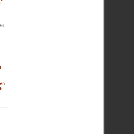
n
en;
t
m
zen
ch
d