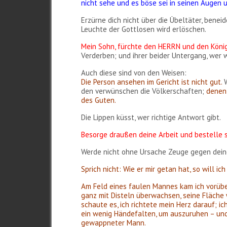
nicht sehe und es böse sei in seinen Augen 
Erzürne dich nicht über die Übeltäter, benei
Leuchte der Gottlosen wird erlöschen.
Mein Sohn, fürchte den HERRN und den König;
Verderben; und ihrer beider Untergang, wer 
Auch diese sind von den Weisen:
Die Person ansehen im Gericht ist nicht gut.
den verwünschen die Völkerschaften;
denen 
des Guten.
Die Lippen küsst, wer richtige Antwort gibt.
Besorge draußen deine Arbeit und bestelle 
Werde nicht ohne Ursache Zeuge gegen dein
Sprich nicht: Wie er mir getan hat, so will i
Am Feld eines faulen Mannes kam ich vorübe
ganz mit Disteln überwachsen, seine Fläche 
schaute es, ich richtete mein Herz darauf; i
ein wenig Händefalten, um auszuruhen – und
gewappneter Mann.