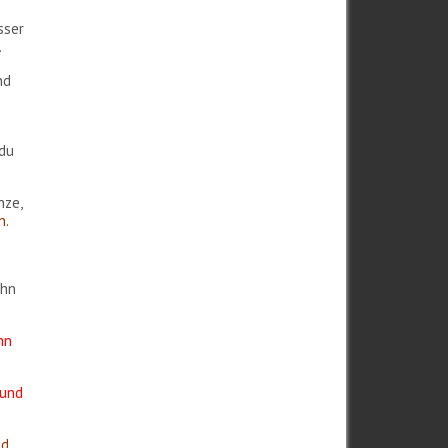
sser
.
nd
 du
nze,
n.
ihn
nn
und
nd