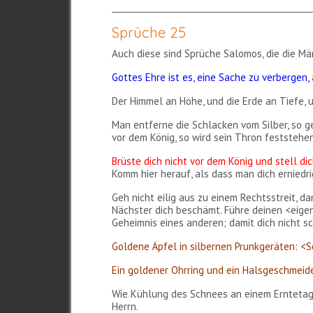
Sprüche 25
Auch diese sind Sprüche Salomos, die die M
Gottes Ehre ist es, eine Sache zu verbergen,
Der Himmel an Höhe, und die Erde an Tiefe, u
Man entferne die Schlacken vom Silber, so 
vor dem König, so wird sein Thron feststehen
Brüste dich nicht vor dem König und stell di
Komm hier herauf, als dass man dich ernied
Geh nicht eilig aus zu einem Rechtsstreit, 
Nächster dich beschämt. Führe deinen <eigen
Geheimnis eines anderen; damit dich nicht s
Goldene Äpfel in silbernen Prunkgeräten: <So 
Ein goldener Ohrring und ein Halsgeschmeide
Wie Kühlung des Schnees an einem Erntetag is
Herrn.