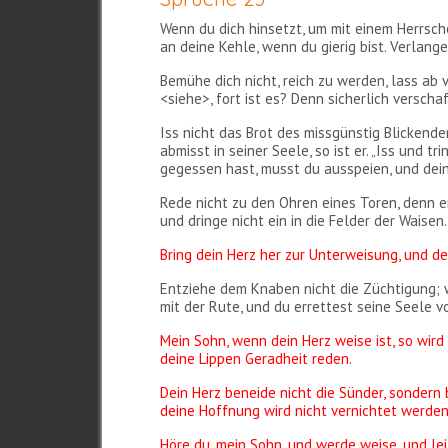
Wenn du dich hinsetzt, um mit einem Herrsch
an deine Kehle, wenn du gierig bist. Verlange
Bemühe dich nicht, reich zu werden, lass ab 
<siehe>, fort ist es? Denn sicherlich verscha
Iss nicht das Brot des missgünstig Blickende
abmisst in seiner Seele, so ist er. „Iss und trin
gegessen hast, musst du ausspeien, und dein
Rede nicht zu den Ohren eines Toren, denn er
und dringe nicht ein in die Felder der Waisen
Bring dein Herz her zur Unterweisung, und d
Entziehe dem Knaben nicht die Züchtigung; we
mit der Rute, und du errettest seine Seele v
Mein Sohn, wenn dein Herz weise ist, so wir
deine Lippen Geradheit reden.
Dein Herz beneide nicht die Sünder, sondern
deine Hoffnung wird nicht vernichtet werden
Höre du, mein Sohn, und werde weise, und le