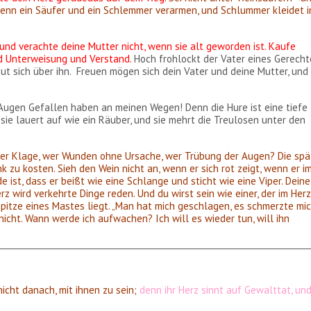
 denn ein Säufer und ein Schlemmer verarmen, und Schlummer kleidet i
 und verachte deine Mutter nicht, wenn sie alt geworden ist. Kaufe
nd Unterweisung und Verstand.
Hoch frohlockt der Vater eines Gerecht
ut sich über ihn. Freuen mögen sich dein Vater und deine Mutter, und
e Augen Gefallen haben an meinen Wegen! Denn die Hure ist eine tiefe
 sie lauert auf wie ein Räuber, und sie mehrt die Treulosen unter den
wer Klage, wer Wunden ohne Ursache, wer Trübung der Augen? Die spä
k zu kosten. Sieh den Wein nicht an, wenn er sich rot zeigt, wenn er i
de ist, dass er beißt wie eine Schlange und sticht wie eine Viper. Deine
 wird verkehrte Dinge reden. Und du wirst sein wie einer, der im Her
 Spitze eines Mastes liegt. „Man hat mich geschlagen, es schmerzte mi
 nicht. Wann werde ich aufwachen? Ich will es wieder tun, will ihn
icht danach, mit ihnen zu sein;
denn ihr Herz sinnt auf Gewalttat, un