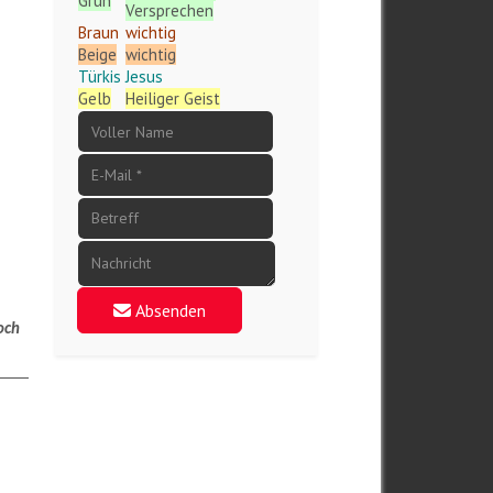
Grün
Versprechen
Braun
wichtig
r
Beige
wichtig
Türkis
Jesus
Gelb
Heiliger Geist
Absenden
noch