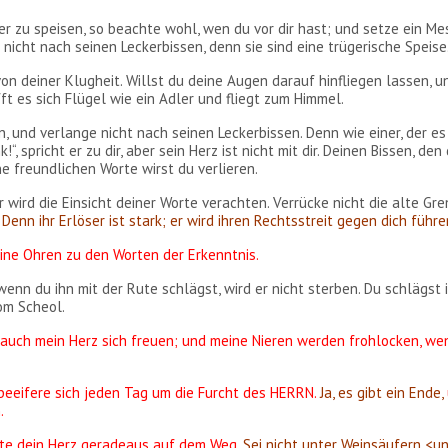
er zu speisen, so beachte wohl, wen du vor dir hast; und setze ein Me
 nicht nach seinen Leckerbissen, denn sie sind eine trügerische Speise
von deiner Klugheit. Willst du deine Augen darauf hinfliegen lassen, u
fft es sich Flügel wie ein Adler und fliegt zum Himmel.
n, und verlange nicht nach seinen Leckerbissen. Denn wie einer, der es
k!“, spricht er zu dir, aber sein Herz ist nicht mit dir. Deinen Bissen, den
e freundlichen Worte wirst du verlieren.
 wird die Einsicht deiner Worte verachten. Verrücke nicht die alte Gre
.
Denn ihr Erlöser ist stark; er wird ihren Rechtsstreit gegen dich führe
eine Ohren zu den Worten der Erkenntnis.
nn du ihn mit der Rute schlägst, wird er nicht sterben. Du schlägst 
om Scheol.
d auch mein Herz sich freuen; und meine Nieren werden frohlocken, we
 beeifere sich jeden Tag um die Furcht des HERRN.
Ja, es gibt ein Ende,
.
ite dein Herz geradeaus auf dem Weg.
Sei nicht unter Weinsäufern <u