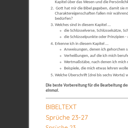
Kapitel über das Wesen und die Persönlich
Gott hat mir die Bibel gegeben, damit sie
Charaktereigenschaften fallen mir während
bedürfen?
Welches sind in diesem Kapitel ...
die Schlüsselverse, Schlüsselsätze, S
die Schlüsselpunkte oder Prinzipien -
Erkenne ich in diesem Kapitel ...
Anweisungen, denen ich gehorchen s
Verheißungen, auf die ich mich beru
Wertmaßstäbe, nach denen ich mich r
Beispiele, die mich etwas lehren woll
Welche Überschrift (drei bis sechs Worte) w
Die beste Vorbereitung für die Bearbeitung de
einmal.
BIBELTEXT
Sprüche 23-27
Sprüche 23