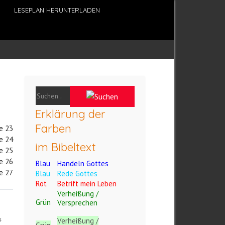
LESEPLAN HERUNTERLADEN
Erklärung der
Farben
e 23
e 24
im Bibeltext
e 25
e 26
Blau
Handeln Gottes
e 27
Blau
Rede Gottes
Rot
Betrift mein Leben
Verheißung /
Grün
Versprechen
s
Verheißung /