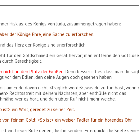
änner Hiskias, des Königs von Juda, zusammengetragen haben:
aber der Könige Ehre, eine Sache zu erforschen.
nd das Herz der Könige sind unerforschlich.
geht für den Goldschmied ein Gerät hervor; man entferne den Gottlos
 durch Gerechtigkeit.
ch nicht an den Platz der Großen.
Denn besser ist es, dass man dir sagt
rigt vor dem Edlen, den deine Augen doch gesehen haben.
damit am Ende davon nicht <fraglich werde>, was du zu tun hast, wenn 
en> Rechtsstreit mit deinem Nächsten, aber enthülle nicht das
chmähe, wer es hört, und dein übler Ruf nicht mehr weiche.
ist> ein Wort, geredet zu seiner Zeit.
 von feinem Gold: <So ist> ein weiser Tadler für ein hörendes Ohr.
t ein treuer Bote denen, die ihn senden: Er erquickt die Seele seine