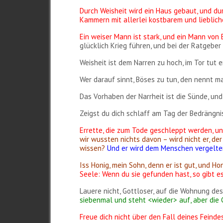
Durch Weisheit wird ein Haus gebaut, und dur
Kammern mit allerlei kostbarem und lieblic
Ein weiser Mann ist stark, und ein Mann von 
glücklich Krieg führen, und bei der Ratgeber
Weisheit ist dem Narren zu hoch, im Tor tut 
Wer darauf sinnt, Böses zu tun, den nennt 
Das Vorhaben der Narrheit ist die Sünde, und
Zeigst du dich schlaff am Tag der Bedrängnis,
Errette, die zum Tode geschleppt werden, un
wir wussten nichts davon – wird nicht er, der
wissen?
Und er wird dem Menschen vergelte
Iss Honig, mein Sohn, denn er ist gut, und 
Seele: Wenn du sie gefunden hast, so gibt e
Lauere nicht, Gottloser, auf die Wohnung des
siebenmal und steht <wieder> auf, aber die 
Freue dich nicht über den Fall deines Feinde