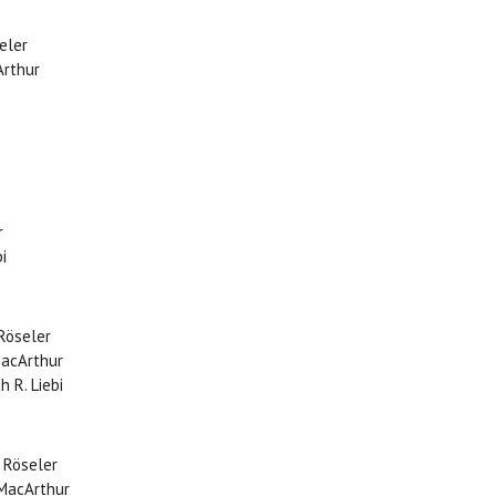
seler
Arthur
r
i
 Röseler
MacArthur
 R. Liebi
. Röseler
 MacArthur