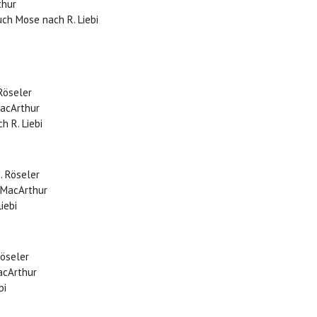
thur
uch Mose nach R. Liebi
 Röseler
MacArthur
h R. Liebi
. Röseler
. MacArthur
iebi
Röseler
MacArthur
bi