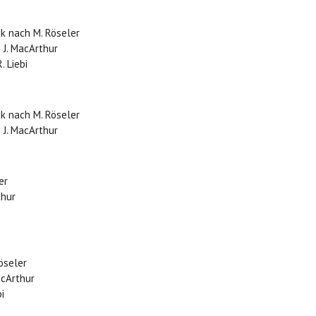
ik nach M. Röseler
 J. MacArthur
. Liebi
a
ik nach M. Röseler
 J. MacArthur
ler
thur
Röseler
acArthur
i