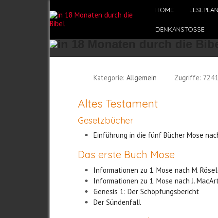
HOME
LESEPLA
DENKANSTÖSSE
Kategorie:
Allgemein
Zugriffe: 724
Altes Testament
Gesetzbücher
Einführung in die fünf Bücher Mose nach
Das erste Buch Mose
Informationen zu 1. Mose nach M. Röse
Informationen zu 1. Mose nach J. MacAr
Genesis 1: Der Schöpfungsbericht
Der Sündenfall