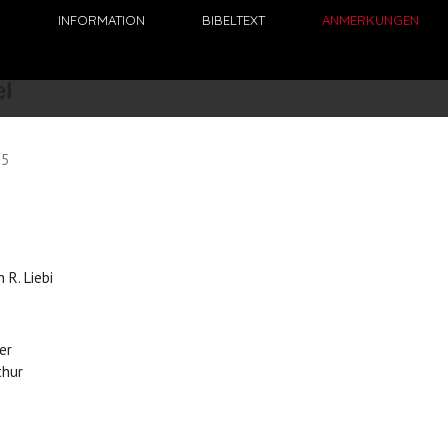
N
INFORMATION
BIBELTEXT
ANMERKUNGEN
15
 R. Liebi
ler
thur