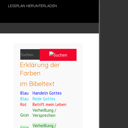
LESEPLAN HERUNTERLADEN
Erklärung der
Farben
im Bibeltext
Blau
Handeln Gottes
Blau
Rede Gottes
Rot
Betrift mein Leben
Verheißung /
Grün
Versprechen
Verheißung /