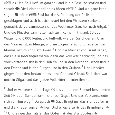
🧏🏻 es. Und Saul ließ im ganzen Land in die Posaune stoßen und
4
sprach 🗨️: Die Hebräer sollen es hören 🧏🏻!
Und als ganz Israel
sagen 🗨️ hörte
🧏🏻
: Saul hat die Aufstellung der Philister
geschlagen, und auch hat sich Israel bei den Philistern stinkend
5
gemacht, da versammelte sich das Volk hinter Saul her nach Gilgal.
Und die Philister sammelten sich zum Kampf mit Israel: 30.000
Wagen und 6.000 Reiter, und Fußvolk, wie der Sand, der am Ufer
des Meeres ist, an Menge; und sie zogen herauf und lagerten bei
6
Mikmas, östlich von Beth-Awen.
Und die Männer von Israel sahen,
dass sie in Bedrängnis waren, denn das Volk war bedrängt; und das
Volk versteckte sich in den Höhlen und in den Dorngebüschen und in
7
den Felsen und in den Burgen und in den Gruben.
Und Hebräer
gingen über den Jordan in das Land Gad und Gilead. Saul aber war
noch in Gilgal, und das ganze Volk zitterte hinter ihm her.
8
Und er wartete sieben Tage 🕒, bis zu der von Samuel bestimmten
Zeit 🕒; aber Samuel kam nicht nach Gilgal. Und das Volk zerstreute
9
sich von ihm weg.
Da sprach 🗨️ Saul: Bringt mir das Brandopfer 🔥
und die Friedensopfer 🔥 her! Und er opferte 🔥 das Brandopfer 🔥.
10
Und es geschah, als er das Opfern 🔥 des Brandopfers 🔥