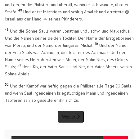
und gegen die Philister; und überall, wohin er sich wandte, übte er
48
Strafe.
Und er tat Mächtiges und schlug Amalek und errettete 🛟
Israel aus der Hand 🫴 seines Plünderers.
49
Und die Söhne Sauls waren: Jonathan und Jischwi und Malkischua.
Und die Namen seiner beiden Töchter: Der Name der Erstgeborenen
50
war Merab, und der Name der Jüngeren Michal.
Und der Name
der Frau Sauls war Achinoam, die Tochter des Achimaaz. Und der
Name seines Heerobersten war Abner, der Sohn Ners, des Onkels
51
Sauls;
denn Kis, der Vater Sauls, und Ner, der Vater Abners, waren
Söhne Abiels.
52
Und der Kampf war heftig gegen die Philister alle Tage 🕒 Sauls;
und wenn Saul irgendeinen kriegstüchtigen Mann und irgendeinen
Tapferen sah, so gesellte er ihn sich zu.
Weiter