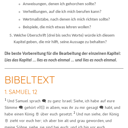
Anweisungen, denen ich gehorchen sollte?
Verheißungen, auf die ich mich berufen kann?
Wertmaßstäbe, nach denen ich mich richten sollte?
Beispiele, die mich etwas lehren wollen?
Welche Überschrift (drei bis sechs Worte) würde ich diesem
Kapitel geben, die mir hilft, seine Aussage zu behalten?
Die beste Vorbereitung für die Bearbeitung der einzelnen Kapitel:
Lies das Kapitel ... lies es noch einmal ... und lies es noch einmal.
BIBELTEXT
1. SAMUEL 12
1
Und Samuel sprach 🗨️ zu ganz Israel: Siehe, ich habe auf eure
Stimme 🗨️ gehört 🧏🏻 in allem, was ihr zu mir gesagt 🗨️ habt, und
2
habe einen König 🫅 über euch gesetzt.
Und nun siehe, der König
🫅 zieht vor euch her; ich aber bin alt und grau geworden, und
meine Söhne, siehe, sie sind bei euch; und ich bin vor euch