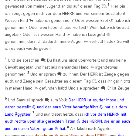
3
gewandelt von meiner Jugend an bis auf diesen Tag
.
Hier bin
🕒
ich, zeugt gegen mich vor dem HERRN und vor seinem Gesalbten!
Wessen Rind 🐂 habe ich genommen? Oder wessen Esel 🫏 habe ich
genommen? Oder wen habe ich übervorteilt? Wem habe ich Gewalt
angetan? Oder aus wessen Hand 🫴 habe ich Lösegeld 🫓
genommen, dass ich dadurch meine Augen 👀 verhüllt hätte? So will
ich es euch wiedergeben.
4
Und sie sprachen 🗨️: Du hast uns nicht übervorteilt und uns keine
Gewalt angetan und hast aus niemandes Hand 🫴 irgendetwas
5
genommen.
Und er sprach 🗨️ zu ihnen: Der HERR ist Zeuge gegen
euch, und Zeuge sein Gesalbter an diesem Tag 🕒, dass ihr gar nichts
in meiner Hand 🫴 gefunden habt! Und sie sprachen 🗨️: Er ist Zeuge!
6
Und Samuel sprach 🗨️ zum Volk:
Der HERR ist es, der Mose und
Aaron bestellt
und der eure Väter heraufgeführt
hat aus dem
💪
💪
​
7
Land Ägypten!
Und nun tretet herzu, dass
ich vor dem HERRN mit
euch rechte über alle gerechten Taten
des HERRN, die er an euch
💪
​
8
und an euren Vätern getan
hat.
Als Jakob nach Ägypten
💪
gekommen war,
da schrien 🙏 eure Väter zu dem HERRN;
und
der