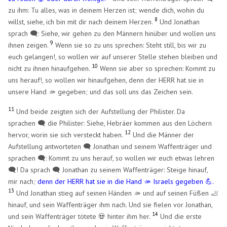
zu ihm: Tu alles, was in deinem Herzen ist; wende dich, wohin du
8
willst, siehe, ich bin mit dir nach deinem Herzen.
Und Jonathan
sprach 🗨️: Siehe, wir gehen zu den Männern hinüber und wollen uns
9
ihnen zeigen.
Wenn sie so zu uns sprechen: Steht still, bis wir zu
euch gelangen!, so wollen wir auf unserer Stelle stehen bleiben und
10
nicht zu ihnen hinaufgehen.
Wenn sie aber so sprechen: Kommt zu
uns herauf!, so wollen wir hinaufgehen, denn der HERR hat sie in
unsere Hand 🫴 gegeben; und das soll uns das Zeichen sein.
11
Und beide zeigten sich der Aufstellung der Philister. Da
sprachen 🗨️ die Philister: Siehe, Hebräer kommen aus den Löchern
12
hervor, worin sie sich versteckt haben.
Und die Männer der
Aufstellung antworteten 🗨️ Jonathan und seinem Waffenträger und
sprachen 🗨️: Kommt zu uns herauf, so wollen wir euch etwas lehren
🗨️! Da sprach 🗨️ Jonathan zu seinem Waffenträger: Steige hinauf,
mir nach;
denn der HERR hat sie in die Hand 🫴 Israels gegeben 💪.
13
Und Jonathan stieg auf seinen Händen 🫴 und auf seinen Füßen 🦶
hinauf, und sein Waffenträger ihm nach. Und sie fielen vor Jonathan,
14
und sein Waffenträger tötete 💀 hinter ihm her.
Und die erste