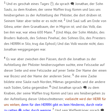
1
Und es geschah eines Tages 🕒, da sprach 🗨️ Jonathan, der Sohn
Sauls, zu dem Knaben, der seine Waffen trug: Komm und lass uns
hinübergehen zu der Aufstellung der Philister, die dort drüben ist.
2
Seinem Vater aber teilte er es nicht mit.
Und Saul saß am Ende von
Gibea, unter dem Granatbaum, der in Migron ist; und das Volk, das
3
bei ihm war, war etwa 600 Mann.
(Und Ahija, der Sohn Ahitubs, des
Bruders Ikabods, des Sohnes Pinehas’, des Sohnes Elis, des Priesters
des HERRN in Silo, trug das Ephod.) Und das Volk wusste nicht, dass
Jonathan weggegangen war.
4
Es war aber zwischen den Pässen, durch die Jonathan zu der
Aufstellung der Philister hinüberzugehen suchte, eine Felszacke auf
dieser Seite und eine Felszacke auf jener Seite: Der Name der einen
5
war Bozez und der Name der anderen Sene;
die eine Zacke
bildete eine Säule nach Norden, Mikmas gegenüber, und die andere
6
nach Süden, Geba gegenüber.
Und Jonathan sprach 🗨️ zu dem
Knaben, der seine Waffen trug: Komm und lass uns hinübergehen zu
der Aufstellung dieser Unbeschnittenen;
vielleicht wird der HERR für
uns wirken,
denn für den HERRN gibt es kein Hindernis, durch viele
7
zu retten 🛟 oder durch wenige.
Und sein Waffenträger sprach 🗨️