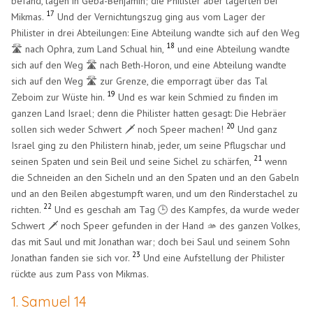
befand, lagen in Geba-Benjamin; die Philister aber lagerten bei
17
Mikmas.
Und der Vernichtungszug ging aus vom Lager der
Philister in drei Abteilungen: Eine Abteilung wandte sich auf den Weg
18
🛣️ nach Ophra, zum Land Schual hin,
und eine Abteilung wandte
sich auf den Weg 🛣️ nach Beth-Horon, und eine Abteilung wandte
sich auf den Weg 🛣️ zur Grenze, die emporragt über das Tal
19
Zeboim zur Wüste hin.
Und es war kein Schmied zu finden im
ganzen Land Israel; denn die Philister hatten gesagt: Die Hebräer
20
sollen sich weder Schwert 🗡️ noch Speer machen!
Und ganz
Israel ging zu den Philistern hinab, jeder, um seine Pflugschar und
21
seinen Spaten und sein Beil und seine Sichel zu schärfen,
wenn
die Schneiden an den Sicheln und an den Spaten und an den Gabeln
und an den Beilen abgestumpft waren, und um den Rinderstachel zu
22
richten.
Und es geschah am Tag 🕒 des Kampfes, da wurde weder
Schwert 🗡️ noch Speer gefunden in der Hand 🫴 des ganzen Volkes,
das mit Saul und mit Jonathan war; doch bei Saul und seinem Sohn
23
Jonathan fanden sie sich vor.
Und eine Aufstellung der Philister
rückte aus zum Pass von Mikmas.
1. Samuel 14