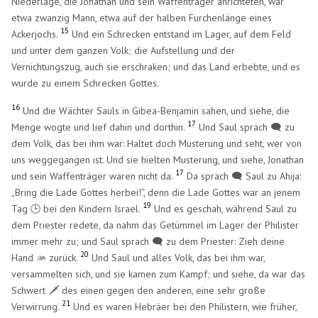
Niederlage, die Jonathan und sein Waffenträger anrichteten, war
etwa zwanzig Mann, etwa auf der halben Furchenlänge eines
15
Ackerjochs.
Und ein Schrecken entstand im Lager, auf dem Feld
und unter dem ganzen Volk; die Aufstellung und der
Vernichtungszug, auch sie erschraken; und das Land erbebte, und es
wurde zu einem Schrecken Gottes.
16
Und die Wächter Sauls in Gibea-Benjamin sahen, und siehe, die
17
Menge wogte und lief dahin und dorthin.
Und Saul sprach 🗨️ zu
dem Volk, das bei ihm war: Haltet doch Musterung und seht, wer von
uns weggegangen ist. Und sie hielten Musterung, und siehe, Jonathan
17
und sein Waffenträger waren nicht da.
Da sprach 🗨️ Saul zu Ahija:
„Bring die Lade Gottes herbei!“, denn die Lade Gottes war an jenem
19
Tag 🕒 bei den Kindern Israel.
Und es geschah, während Saul zu
dem Priester redete, da nahm das Getümmel im Lager der Philister
immer mehr zu; und Saul sprach 🗨️ zu dem Priester: Zieh deine
20
Hand 🫴 zurück.
Und Saul und alles Volk, das bei ihm war,
versammelten sich, und sie kamen zum Kampf; und siehe, da war das
Schwert 🗡️ des einen gegen den anderen, eine sehr große
21
Verwirrung.
Und es waren Hebräer bei den Philistern, wie früher,