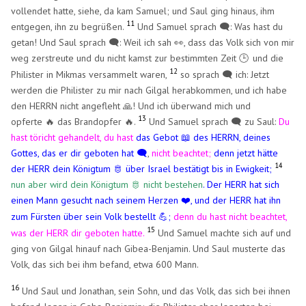
vollendet hatte, siehe, da kam Samuel; und Saul ging hinaus, ihm
11
entgegen, ihn zu begrüßen.
Und Samuel sprach 🗨️: Was hast du
getan! Und Saul sprach 🗨️: Weil ich sah 👀, dass das Volk sich von mir
weg zerstreute und du nicht kamst zur bestimmten Zeit
und die
🕒
​
12
Philister in Mikmas versammelt waren,
so sprach 🗨️ ich: Jetzt
werden die Philister zu mir nach Gilgal herabkommen, und ich habe
den HERRN nicht angefleht 🙏! Und ich überwand mich und
13
opferte 🔥 das Brandopfer 🔥.
Und Samuel sprach 🗨️ zu Saul:
Du
hast töricht gehandelt, du hast
das Gebot 📖 des HERRN, deines
Gottes, das er dir geboten hat 🗨️
,
nicht beachtet;
denn jetzt hätte
14
der HERR dein Königtum 🫅 über Israel bestätigt bis in Ewigkeit;
nun aber wird dein Königtum 🫅 nicht bestehen
.
Der HERR hat sich
einen Mann gesucht nach seinem Herzen
, und der HERR hat ihn
❤️
zum Fürsten über sein Volk bestellt
;
denn du hast nicht beachtet,
💪
15
was der HERR dir geboten hatte.
Und Samuel machte sich auf und
ging von Gilgal hinauf nach Gibea-Benjamin. Und Saul musterte das
Volk, das sich bei ihm befand, etwa 600 Mann.
16
Und Saul und Jonathan, sein Sohn, und das Volk, das sich bei ihnen