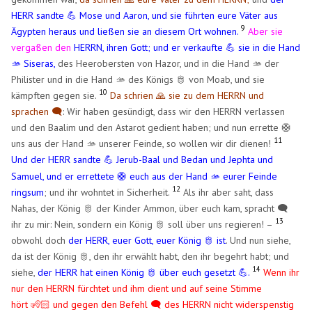
HERR sandte 💪 Mose und Aaron, und sie führten eure Väter aus
9
Ägypten heraus und ließen sie an diesem Ort wohnen.
Aber sie
vergaßen den
HERRN, ihren Gott; und er verkaufte 💪 sie in die Hand
🫴 Siseras,
des Heerobersten von Hazor, und in die Hand 🫴 der
Philister und in die Hand 🫴 des Königs 🫅 von Moab, und sie
10
kämpften gegen sie.
Da schrien 🙏 sie zu dem HERRN und
sprachen 🗨️
: Wir haben gesündigt, dass wir den HERRN verlassen
und den Baalim und den Astarot gedient haben; und nun errette 🛟
11
uns aus der Hand 🫴 unserer Feinde, so wollen wir dir dienen!
Und der HERR sandte
Jerub-Baal und Bedan und Jephta und
💪
Samuel, und er errettete 🛟 euch aus der Hand 🫴 eurer Feinde
12
ringsum
; und ihr wohntet in Sicherheit.
Als ihr aber saht, dass
Nahas, der König 🫅 der Kinder Ammon, über euch kam, spracht 🗨️
13
ihr zu mir: Nein, sondern ein König 🫅 soll über uns regieren! –
obwohl doch
der HERR, euer Gott, euer König 🫅 ist
. Und nun siehe,
da ist der König 🫅, den ihr erwählt habt, den ihr begehrt habt; und
14
siehe,
der HERR hat einen König 🫅 über euch gesetzt 💪.
Wenn ihr
nur den HERRN fürchtet und ihm dient und auf seine Stimme
hört 🧏🏻 und gegen den Befehl 🗨️ des HERRN nicht widerspenstig