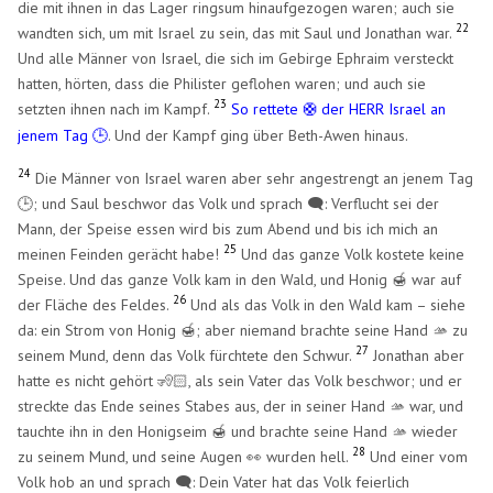
die mit ihnen in das Lager ringsum hinaufgezogen waren; auch sie
22
wandten sich, um mit Israel zu sein, das mit Saul und Jonathan war.
Und alle Männer von Israel, die sich im Gebirge Ephraim versteckt
hatten, hörten, dass die Philister geflohen waren; und auch sie
23
setzten ihnen nach im Kampf.
So rettete
der HERR Israel an
🛟
​
jenem Tag 🕒
. Und der Kampf ging über Beth-Awen hinaus.
24
Die Männer von Israel waren aber sehr angestrengt an jenem Tag
🕒; und Saul beschwor das Volk und sprach 🗨️: Verflucht sei der
Mann, der Speise essen wird bis zum Abend und bis ich mich an
25
meinen Feinden gerächt habe!
Und das ganze Volk kostete keine
Speise. Und das ganze Volk kam in den Wald, und Honig 🍯 war auf
26
der Fläche des Feldes.
Und als das Volk in den Wald kam – siehe
da: ein Strom von Honig 🍯; aber niemand brachte seine Hand 🫴 zu
27
seinem Mund, denn das Volk fürchtete den Schwur.
Jonathan aber
hatte es nicht gehört 🧏🏻, als sein Vater das Volk beschwor; und er
streckte das Ende seines Stabes aus, der in seiner Hand 🫴 war, und
tauchte ihn in den Honigseim 🍯 und brachte seine Hand 🫴 wieder
28
zu seinem Mund, und seine Augen 👀 wurden hell.
Und einer vom
Volk hob an und sprach 🗨️: Dein Vater hat das Volk feierlich