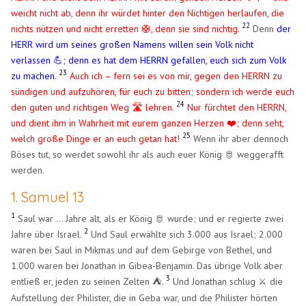
weicht nicht ab, denn ihr würdet hinter den Nichtigen herlaufen, die
22
nichts nützen und nicht erretten 🛟, denn sie sind nichtig.
Denn
der
HERR wird um seines großen Namens willen sein Volk nicht
verlassen 💪; denn es hat dem HERRN gefallen, euch sich zum Volk
23
zu machen.
Auch ich – fern sei es von mir, gegen den HERRN zu
sündigen und aufzuhören, für euch zu bitten; sondern ich werde euch
24
den guten und richtigen Weg 🛣️ lehren.
Nur fürchtet den HERRN,
und dient ihm in Wahrheit mit eurem ganzen Herzen ❤️; denn seht,
25
welch große Dinge er an euch getan hat!
Wenn ihr aber dennoch
Böses tut, so werdet sowohl ihr als auch euer König 🫅 weggerafft
werden.
1. Samuel 13
1
Saul war … Jahre alt, als er König 🫅 wurde; und er regierte zwei
2
Jahre über Israel.
Und Saul erwählte sich 3.000 aus Israel; 2.000
waren bei Saul in Mikmas und auf dem Gebirge von Bethel, und
1.000 waren bei Jonathan in Gibea-Benjamin. Das übrige Volk aber
3
entließ er, jeden zu seinen Zelten
.
Und Jonathan schlug ⚔️ die
⛺
Aufstellung der Philister, die in Geba war, und die Philister hörten