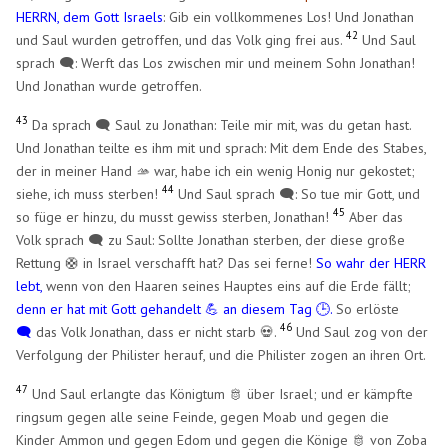
HERRN, dem Gott Israels
: Gib ein vollkommenes Los! Und Jonathan
42
und Saul wurden getroffen, und das Volk ging frei aus.
Und Saul
sprach 🗨️: Werft das Los zwischen mir und meinem Sohn Jonathan!
Und Jonathan wurde getroffen.
43
Da sprach 🗨️ Saul zu Jonathan: Teile mir mit, was du getan hast.
Und Jonathan teilte es ihm mit und sprach: Mit dem Ende des Stabes,
der in meiner Hand 🫴 war, habe ich ein wenig Honig nur gekostet;
44
siehe, ich muss sterben!
Und Saul sprach 🗨️: So tue mir Gott, und
45
so füge er hinzu, du musst gewiss sterben, Jonathan!
Aber das
Volk sprach 🗨️ zu Saul: Sollte Jonathan sterben, der diese große
Rettung 🛟 in Israel verschafft hat? Das sei ferne!
So wahr der HERR
lebt,
wenn von den Haaren seines Hauptes eins auf die Erde fällt;
denn er hat mit Gott gehandelt 💪 an diesem Tag 🕒.
So erlöste
46
🗨️
das Volk Jonathan, dass er nicht starb 💀.
Und Saul zog von der
Verfolgung der Philister herauf, und die Philister zogen an ihren Ort.
47
Und Saul erlangte das Königtum 🫅 über Israel; und er kämpfte
ringsum gegen alle seine Feinde, gegen Moab und gegen die
Kinder Ammon und gegen Edom und gegen die Könige 🫅 von Zoba