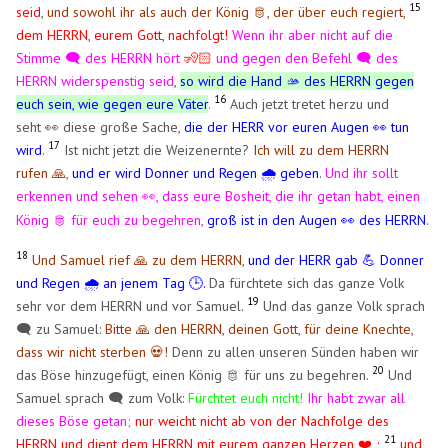
15
seid
,
und sowohl ihr als auch der König 🫅, der über euch regiert
,
dem HERRN, eurem Gott, nachfolgt!
Wenn ihr aber nicht auf die
Stimme 🗨️ des HERRN hört
🧏🏻
und gegen den Befehl 🗨️ des
HERRN widerspenstig seid
,
so wird die Hand 🫴 des HERRN gegen
16
euch sein, wie gegen eure Väter
.
Auch jetzt tretet herzu und
seht 👀 diese große Sache,
die der HERR vor euren Augen 👀 tun
17
wird
.
Ist nicht jetzt die Weizenernte?
Ich will zu dem HERRN
rufen 🙏
,
und er wird Donner und Regen 🌧️ geben
.
Und ihr sollt
erkennen und sehen
, dass eure Bosheit, die ihr getan habt, einen
👀
König 🫅 für euch zu begehren,
groß ist in den Augen
des HERRN
.
👀
18
Und Samuel rief 🙏 zu dem HERRN
,
und der HERR gab 💪 Donner
und Regen 🌧️ an jenem Tag 🕒.
Da fürchtete sich das ganze Volk
19
sehr vor dem HERRN und vor Samuel.
Und das ganze Volk sprach
🗨️ zu Samuel:
Bitte 🙏 den HERRN, deinen Gott, für deine Knechte,
dass wir nicht sterben 💀!
Denn zu allen unseren Sünden haben wir
20
das Böse hinzugefügt, einen König 🫅 für uns zu begehren.
Und
Samuel sprach 🗨️ zum Volk:
Fürchtet euch nicht!
Ihr habt zwar all
dieses Böse getan;
nur weicht nicht ab von der Nachfolge des
21
HERRN und dient dem HERRN mit eurem ganzen Herzen ❤️ ;
und