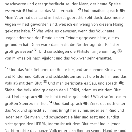
beschworen und gesagt: Verflucht sei der Mann, der heute Speise
29
essen wird! Und so ist das Volk ermattet.
Und Jonathan sprach 🗨️:
Mein Vater hat das Land in Trübsal gebracht; seht doch, dass meine
Augen 👀 hell geworden sind, weil ich ein wenig von diesem Honig
30
gekostet habe.
Was wäre es gewesen, wenn das Volk heute
ungehindert von der Beute seiner Feinde gegessen hätte, die es
gefunden hat! Denn wäre dann nicht die Niederlage der Philister
31
groß gewesen?
Und sie schlugen die Philister an jenem Tag 🕒
von Mikmas bis nach Ajjalon; und das Volk war sehr ermattet.
32
Und das Volk fiel über die Beute her, und sie nahmen Kleinvieh
und Rinder und Kälber und schlachteten sie auf die Erde hin; und das
33
Volk aß mit dem Blut.
Und man berichtete es Saul und sprach 🗨️:
Siehe, das Volk sündigt gegen den HERRN, indem es mit dem Blut
isst. Und er sprach 🗨️: Ihr habt treulos gehandelt! Wälzt sofort einen
34
großen Stein zu mir her.
Und Saul sprach 🗨️: Zerstreut euch unter
das Volk und sprecht zu ihnen: Bringt her zu mir, jeder sein Rind und
jeder sein Kleinvieh, und schlachtet sie hier und esst; und sündigt
nicht gegen den HERRN, indem ihr mit dem Blut esst. Und in jener
Nacht brachte das ganze Volk jeder sein Rind an seiner Hand 🫴; und