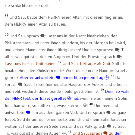
sie schlachteten sie dort.
35
Und Saul baute dem HERRN einen Altar; mit diesem fing er an,
dem HERRN einen Altar zu bauen.
36
Und Saul sprach 🗨️: Lasst uns in der Nacht hinabziehen, den
Philistern nach, und unter ihnen plündern, bis der Morgen hell wird,
und keinen Mann unter ihnen übrig lassen! Und sie sprachen 🗨️: Tu
alles, was gut ist in deinen Augen 👀. Und der Priester sprach 🗨️:
37
Lasst uns hier zu Gott nahen!
Und Saul befragte 🙏 Gott:
Soll ich
hinabziehen, den Philistern nach? Wirst du sie in die Hand 🫴 Israels
38
geben?
Aber er antwortete 🗨️ ihm nicht an jenem Tag 🕒.
Da
sprach 🗨️ Saul: Tretet hierher, alle Häupter des Volkes, und erkennt
39
und seht, wodurch diese Sünde heute geschehen ist.
Denn so wahr
der HERR lebt, der Israel gerettet
hat,
wenn sie an meinem Sohn
🛟
40
Jonathan wäre, so sollte er gewiss sterben 💀!
Und niemand
antwortete
🗨️
ihm aus dem ganzen Volk. Und er sprach 🗨️ zu ganz
Israel: Seid ihr auf der einen Seite, und ich und mein Sohn Jonathan
wollen auf der anderen Seite sein. Und das Volk sprach 🗨️ zu Saul:
41
Tu, was gut ist in deinen Augen 👀.
Und Saul sprach 🗨️ zu
dem