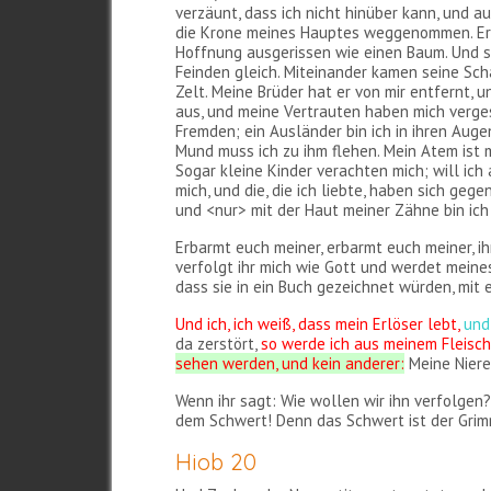
verzäunt, dass ich nicht hinüber kann, und a
die Krone meines Hauptes weggenommen. Er h
Hoffnung ausgerissen wie einen Baum. Und s
Feinden gleich. Miteinander kamen seine Sc
Zelt. Meine Brüder hat er von mir entfernt,
aus, und meine Vertrauten haben mich verg
Fremden; ein Ausländer bin ich in ihren Aug
Mund muss ich zu ihm flehen. Mein Atem ist 
Sogar kleine Kinder verachten mich; will ich
mich, und die, die ich liebte, haben sich ge
und <nur> mit der Haut meiner Zähne bin ic
Erbarmt euch meiner, erbarmt euch meiner, 
verfolgt ihr mich wie Gott und werdet meine
dass sie in ein Buch gezeichnet würden, mit 
Und ich, ich weiß, dass mein Erlöser lebt,
und
da zerstört,
so werde ich aus meinem Fleisc
sehen werden, und kein anderer:
Meine Niere
Wenn ihr sagt: Wie wollen wir ihn verfolgen?
dem Schwert! Denn das Schwert ist der Grimm 
Hiob 20