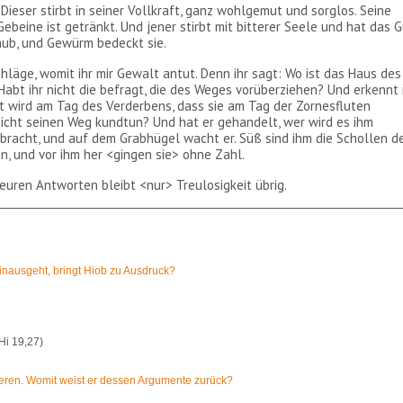
? Dieser stirbt in seiner Vollkraft, ganz wohlgemut und sorglos. Seine
Gebeine ist getränkt. Und jener stirbt mit bitterer Seele und hat das 
taub, und Gewürm bedeckt sie.
hläge, womit ihr mir Gewalt antut. Denn ihr sagt: Wo ist das Haus des
bt ihr nicht die befragt, die des Weges vorüberziehen? Und erkennt 
t wird am Tag des Verderbens, dass sie am Tag der Zornesfluten
icht seinen Weg kundtun? Und hat er gehandelt, wer wird es ihm
bracht, und auf dem Grabhügel wacht er. Süß sind ihm die Schollen d
n, und vor ihm her <gingen sie> ohne Zahl.
euren Antworten bleibt <nur> Treulosigkeit übrig.
nausgeht, bringt Hiob zu Ausdruck?
Hi 19,27)
ieren. Womit weist er dessen Argumente zurück?