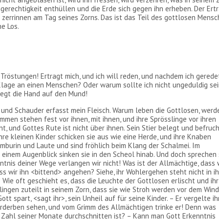
ngerechtigkeit enthüllen und die Erde sich gegen ihn erheben. Der Ert
 zerrinnen am Tag seines Zorns. Das ist das Teil des gottlosen Mens
e Los.
 Tröstungen! Ertragt mich, und ich will reden, und nachdem ich gerede
 Klage an einen Menschen? Oder warum sollte ich nicht ungeduldig se
legt die Hand auf den Mund!
t, und Schauder erfasst mein Fleisch. Warum leben die Gottlosen, werd
men stehen fest vor ihnen, mit ihnen, und ihre Sprösslinge vor ihren
t, und Gottes Rute ist nicht über ihnen. Sein Stier belegt und befruc
 Ihre kleinen Kinder schicken sie aus wie eine Herde, und ihre Knaben
mburin und Laute und sind fröhlich beim Klang der Schalmei. Im
n einem Augenblick sinken sie in den Scheol hinab. Und doch sprechen 
tnis deiner Wege verlangen wir nicht! Was ist der Allmächtige, dass 
ss wir ihn <bittend> angehen? Siehe, ihr Wohlergehen steht nicht in ih
 Wie oft geschieht es, dass die Leuchte der Gottlosen erlischt und ihr
lingen zuteilt in seinem Zorn, dass sie wie Stroh werden vor dem Win
tt spart, <sagt ihr>, sein Unheil auf für seine Kinder. – Er vergelte ih
Verderben sehen, und vom Grimm des Allmächtigen trinke er! Denn was
 Zahl seiner Monate durchschnitten ist? – Kann man Gott Erkenntnis