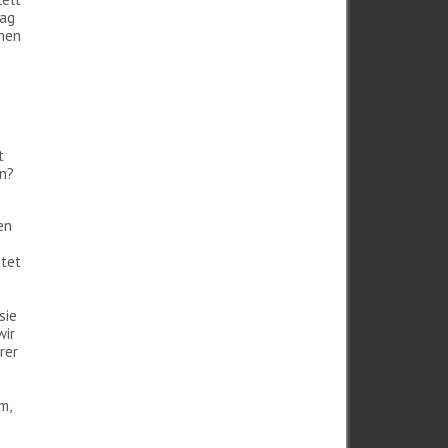
rag
chen
t
in?
en
htet
sie
wir
rer
d
m,