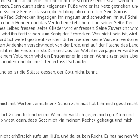
, und seine Lampe erlischt über ihm. Die Schritte seiner Kraft werden
ürzen. Denn durch seine <eigenen> Füße wird er ins Netz getrieben, un
ird <seine> Ferse erfassen, die Schlinge ihn ergreifen. Sein Garn ist
em Pfad. Schrecken ängstigen ihn ringsum und scheuchen ihn auf Schri
n durch Hunger, und das Verderben steht bereit an seiner Seite. Der
es Leibes fressen, seine Glieder wird er fressen. Seine Zuversicht wir
ird ihn forttreiben zum König der Schrecken. Was nicht sein ist, wird 
ird Schwefel gestreut werden. Unten werden seine Wurzeln verdorre
in Andenken verschwindet von der Erde, und auf der Fläche des Lan
cht in die Finsternis stoßen und aus der Welt ihn verjagen. Er wird ke
nem Volk, noch wird ein Entronnener in seinen Wohnsitzen sein. Übe
hnenden, und die im Osten erfasst Schauder.
nd so ist die Stätte dessen, der Gott nicht kennt.
 mich mit Worten zermalmen? Schon zehnmal habt ihr mich geschmäht;
<doch> mein Irrtum bei mir. Wenn ihr wirklich gegen mich großtun und
o wisst denn, dass Gott mich <in meinem Recht> gebeugt und mich
icht erhört; ich rufe um Hilfe, und da ist kein Recht. Er hat meinen W