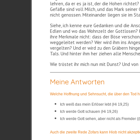
lehren, da er es ja ist, der die Hohen richtet
Gefäße sind voll Milch, und das Mark seiner 
nicht genossen. Miteinander liegen sie im S
Siehe, ich kenne eure Gedanken und die Ansc
Edlen und wo das Wohnzelt der Gottlosen? Ha
ihre Merkmale nicht: dass der Böse verschon
weggeleitet werden? Wer wird ihm ins Anges
vergelten? Und er wird zu den Gräbern hinge
Tals. Und hinter ihm her ziehen alle Mensche
Wie tröstet ihr mich nun mit Dunst? Und von 
Meine Antworten
Welche Hoffnung und Sehnsucht, die über den Tod hi
Ich weiß das mein Erlöser lebt (Hi 19,25)
Ich werde Gott schauen (Hi 19,26)
Ich werde Gott sehen, aber nicht als Fremder ((
Auch die zweite Rede Zofars kann Hiob nicht akzept