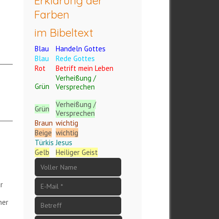
Erklärung der
Farben
im Bibeltext
Blau
Handeln Gottes
Blau
Rede Gottes
Rot
Betrift mein Leben
Verheißung /
Grün
Versprechen
Verheißung /
Grün
Versprechen
Braun
wichtig
Beige
wichtig
Türkis
Jesus
Gelb
Heiliger Geist
r
ner