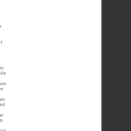
e
kt
es
lle
 von
en
en.
ird
er
ib
Zelt