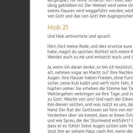
übrig geblieben ist. Der Himmel wird seine U
seines Hauses wird weggeführt werden, wird
von Gott und das von Gott ihm zugesprochen
Hiob 21
Und Hiob antwortete und sprach:
Hört, hört meine Rede, und dies ersetze eure
habe, magst du spotten. Richtet sich meine
Wendet euch zu mir und entsetzt euch, und 
Ja, wenn ich daran denke, so bin ich bestürz
alt, nehmen sogar an Macht zu? Ihre Nachkom
Augen. Ihre Häuser haben Frieden, ohne Furch
sicher, seine Kuh kalbt und wirft nicht fehl.
hüpfen umher. Sie erheben die Stimme bei Ta
Wohlergehen verbringen sie ihre Tage, und i
zu Gott: Weiche von uns! Und nach der Erkenn
ihm dienen sollten, und was nützt es uns, da
Hand. Der Rat der Gottlosen sei fern von mir!
Verderben über sie kommt, dass er ihnen Sch
und wie Spreu, die der Sturmwind entführt? Go
dass er es fühle! Seine Augen sollen sein 
liegt ihm an seinem Haus nach ihm, wenn die