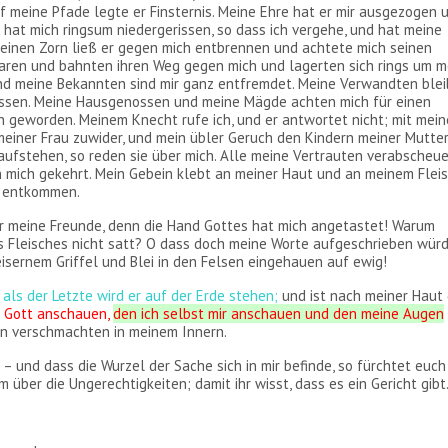
uf meine Pfade legte er Finsternis. Meine Ehre hat er mir ausgezogen 
at mich ringsum niedergerissen, so dass ich vergehe, und hat meine
einen Zorn ließ er gegen mich entbrennen und achtete mich seinen
haren und bahnten ihren Weg gegen mich und lagerten sich rings um m
 und meine Bekannten sind mir ganz entfremdet. Meine Verwandten ble
essen. Meine Hausgenossen und meine Mägde achten mich für einen
en geworden. Meinem Knecht rufe ich, und er antwortet nicht; mit mei
meiner Frau zuwider, und mein übler Geruch den Kindern meiner Mutter
 aufstehen, so reden sie über mich. Alle meine Vertrauten verabscheu
gen mich gekehrt. Mein Gebein klebt an meiner Haut und an meinem Fleis
h entkommen.
ihr meine Freunde, denn die Hand Gottes hat mich angetastet! Warum
s Fleisches nicht satt? O dass doch meine Worte aufgeschrieben würd
eisernem Griffel und Blei in den Felsen eingehauen auf ewig!
 als der Letzte wird er auf der Erde stehen;
und ist nach meiner Haut 
h Gott anschauen,
den ich selbst mir anschauen und den meine Augen
n verschmachten in meinem Innern.
 – und dass die Wurzel der Sache sich in mir befinde, so fürchtet euch
über die Ungerechtigkeiten; damit ihr wisst, dass es ein Gericht gibt