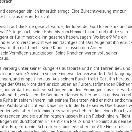
sprach:
 deswegen bin ich innerlich erregt: Eine Zurechtweisung, mir zur
et mir aus meiner Einsicht.
ensch auf die Erde gesetzt wurde, der Jubel der Gottlosen kurz und di
ar? Stiege auch seine Höhe bis zum Himmel hinauf, und rührte sein
eht er für immer; die ihn gesehen haben, sagen: Wo ist er? Wie ein
 und er wird verscheucht wie ein Nachtgesicht. Das Auge hat ihn erblic
gewahrt ihn nicht mehr. Seine Kinder müssen den Armen
 sein Vermögen zurückgeben. Seine Knochen waren voll seiner
taub.
 verbarg unter seiner Zunge, es aufsparte und nicht fahren ließ und 
och nun> seine Speise in seinen Eingeweiden verwandelt; Schlangenga
ungen, und er speit ihn aus: Aus seinem Bauch treibt Gott ihn heraus.
unge der Otter. Nicht darf er sich laben an Fluten, strömenden Bächen
ck, und er darf es nicht verschlingen; an dem Vermögen, das er erworb
isshandelt, verlassen die Geringen; Häuser hat er an sich gerissen und
ne Ruhe in seinem Innern; mit seinem Teuersten wird er nicht entkomm
sein Wohlstand nicht von Dauer sein. In der Fülle seines Überflusses w
idenden wird über ihn kommen. Es wird geschehen: Um seinen Bauch zu
 entsenden und sie auf ihn regnen lassen in sein Fleisch hinein. Flieht 
 Bogen ihn durchbohren. Er zieht <am Pfeil>, und er kommt aus dem Le
alle. Er geht dahin: Schrecken <kommen> über ihn. Alle Finsternis ist
nicht angeblasen ist, wird ihn fressen, wird verzehren, was in seinem 