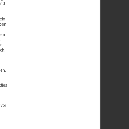
und
ein
iben
nem
.
en
ch,
en,
dies
 vor
.