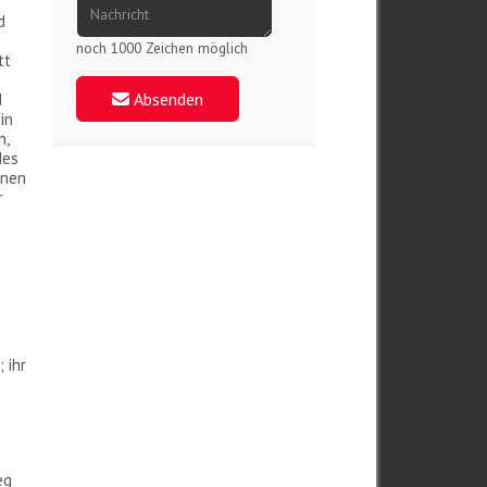
d
noch 1000 Zeichen möglich
tt
Absenden
d
in
n,
des
inen
r
 ihr
eg