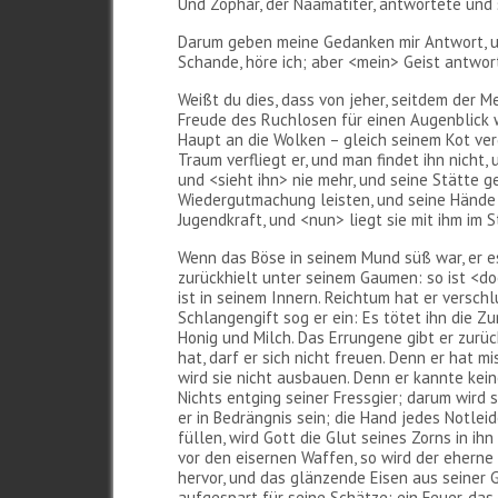
Und Zophar, der Naamatiter, antwortete und 
Darum geben meine Gedanken mir Antwort, und
Schande, höre ich; aber <mein> Geist antwort
Weißt du dies, dass von jeher, seitdem der M
Freude des Ruchlosen für einen Augenblick w
Haupt an die Wolken – gleich seinem Kot verg
Traum verfliegt er, und man findet ihn nicht,
und <sieht ihn> nie mehr, und seine Stätte 
Wiedergutmachung leisten, und seine Hände
Jugendkraft, und <nun> liegt sie mit ihm im S
Wenn das Böse in seinem Mund süß war, er es
zurückhielt unter seinem Gaumen: so ist <d
ist in seinem Innern. Reichtum hat er verschl
Schlangengift sog er ein: Es tötet ihn die Z
Honig und Milch. Das Errungene gibt er zurü
hat, darf er sich nicht freuen. Denn er hat m
wird sie nicht ausbauen. Denn er kannte kei
Nichts entging seiner Fressgier; darum wird 
er in Bedrängnis sein; die Hand jedes Notle
füllen, wird Gott die Glut seines Zorns in ihn
vor den eisernen Waffen, so wird der eherne
hervor, und das glänzende Eisen aus seiner G
aufgespart für seine Schätze; ein Feuer, das 