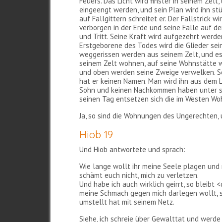
Feuers. Das Licht wird finster in seinem Zelt
eingeengt werden, und sein Plan wird ihn st
auf Fallgittern schreitet er. Der Fallstrick w
verborgen in der Erde und seine Falle auf d
und Tritt. Seine Kraft wird aufgezehrt werde
Erstgeborene des Todes wird die Glieder sein
weggerissen werden aus seinem Zelt, und es w
seinem Zelt wohnen, auf seine Wohnstätte w
und oben werden seine Zweige verwelken. Se
hat er keinen Namen. Man wird ihn aus dem Li
Sohn und keinen Nachkommen haben unter sei
seinen Tag entsetzen sich die im Westen Wo
Ja, so sind die Wohnungen des Ungerechten, u
Hiob 19
Und Hiob antwortete und sprach:
Wie lange wollt ihr meine Seele plagen und
schämt euch nicht, mich zu verletzen.
Und habe ich auch wirklich geirrt, so bleibt 
meine Schmach gegen mich darlegen wollt, s
umstellt hat mit seinem Netz.
Siehe, ich schreie über Gewalttat und werde n